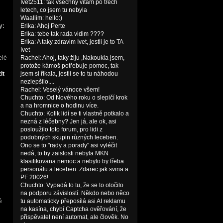
Ivet2511
:
tak všechny vítám po třech
letech, co jsem tu nebyla
Waallim
:
hello:)
y:
Erika
:
Ahoj Perte
Erika
:
tebe tak rada vidim ????
Erika
:
A taky zdravim Ivet, jestli je to TA
Ivet
Rachel
:
Ahoj, taky žiju ,Nakoukla jsem,
protože kámoš potřebuje pomoc, tak
jsem si řikala, jestli se to tu náhodou
nezlepšilo....
Rachel
:
Veselý vánoce všem!
Chuchto
:
Od Nového roku o slepičí krok
a na hromnice o hodinu více.
Chuchto
:
Kolik lidí se ti vlastně potkalo a
nezná z léčebny? Jen já, ale ok, asi
posloužilo toto forum, pro lidi z
podobných skupin různých leceben.
Ono se to "rady a porady" asi vyléčit
nedá, to by zaislosti nebyla MKN
klasifikovana nemoc a nebylo by třeba
personálu a leceben. Zdarec jak svina a
PF 20026!
Chuchto
:
Vypadá to tu, že se to otočilo
na podporu závislostí. Někdo nebo něco
tu automaticky přeposílá asi AI reklamu
na kasína, chybí Captcha ověřování, že
přispěvatel není automat, ale člověk. No