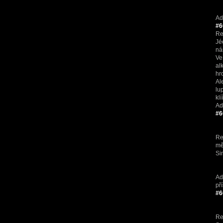
Ad
#6
Re
Jé
ná
Ve
al
hr
Al
lu
klí
Ad
#6
Re
mě
Si
Ad
př
#6
Re