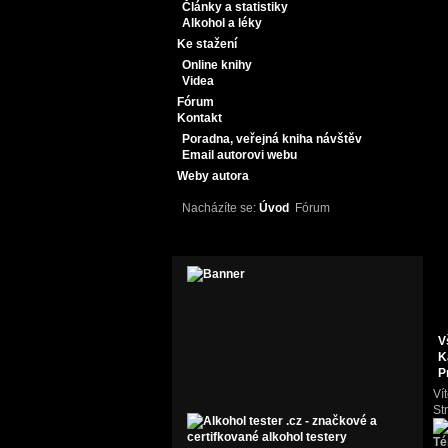
Články a statistiky
Alkohol a léky
Ke stažení
Online knihy
Videa
Fórum
Kontakt
Poradna, veřejná kniha návštěv
Email autorovi webu
Weby autora
Nacházíte se:
Úvod
Fórum
V
K
P
Ví
St
T