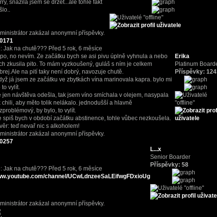
rry, snažila jsem se držet...ale tohle fakt
šlo..
ministrátor zakázal anonymní příspěvky.
0171
: Jak na chutě???
Před 5 rok, 6 měsíce
po, no nevím. Ze začátku bych se asi pivu úplně vyhnula a nebo
Erika
ch zkusila pito. To mám vyzkoušený, guláš s ním je celkem
Platinum Board
brej.Ale na pití taky není dobrý, navozuje chutě.
Příspěvky: 12
když já jsem ze začátku ve zbytkách vína marinovala kapra. bylo mi
o to vylít.
e jen návštěva odešla, tak jsem víno smíchala v olejem, nasypala
k chili, aby měto tolik nelákalo. jednodušší a hlavně
zproblémový, by bylo, to vylít.
e spiš bych v období začátku abstinence, tohle vůbec nezkoušela.
věr: teď nevař nic s alkoholem!
ministrátor zakázal anonymní příspěvky.
0257
L...x
Senior Boarder
Příspěvky: 58
: Jak na chutě???
Před 5 rok, 6 měsíce
w.youtube.com/channel/UCwLdnzeeSaLEifwgFDxioUg
ministrátor zakázal anonymní příspěvky.