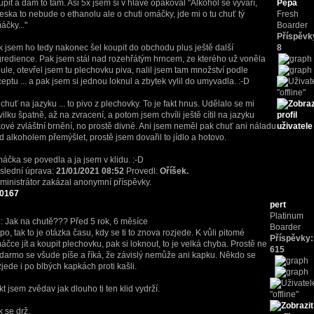
upit a dám to tam. Asi 5x jsem si v hlavě opakoval "Alkohol se vyvaří,
Pepa
eska to nebude o ethanolu ale o chuti omáčky, jde mi o tu chuť tý
Fresh
áčky..."
Boarder
Příspěvk
k jsem ho tedy nakonec šel koupit do obchodu plus ještě další
8
gredience. Pak jsem stál nad rozehřátým hrncem, ze kterého už voněla
bule, otevřel jsem tu plechovku piva, nalil jsem tam množství podle
ceptu ... a pak jsem si jednou loknul a zbytek vylil do umyvadla. :-D
 chuť na jazyku ... to pivo z plechovky. To je fakt hnus. Udělalo se mi
vilku špatně, až na zvracení, a potom jsem chvíli ještě cítil na jazyku
kové zvláštní brnění, no prostě divné. Ani jsem neměl pak chuť ani náladu
d alkoholem přemýšlet, prostě jsem dovařil to jídlo a hotovo.
áčka se povedla a ja jsem v klidu. :-D
slední úprava:
21/01/2021 08:52
Provedl:
Oříšek.
ministrátor zakázal anonymní příspěvky.
0167
pert
Platinum
: Jak na chutě???
Před 5 rok, 6 měsíce
Boarder
po, tak to je otázka času, kdy se ti to znova rozjede. K vůli pitomé
Příspěvky:
áčce jít a koupit plechovku, pak si loknout, to je velká chyba. Prostě ne
615
darmo se všude píše a říká, že závislý nemůže ani kapku. Někdo se
zjede i po blbých kapkách proti kašli.
kt jsem zvědav jak dlouho ti ten klid vydrží.
k se drž.