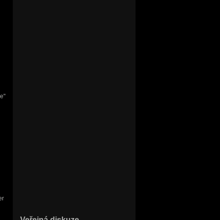
er
Veřejná diskuze