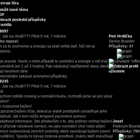
stroje fóra
aložit nové téma
DF
obrazit poslední příspěvky
ravidla
9097
: Jak na chutě???
Před 5 rok, 7 měsíce
Petr Hrdlička
tko napsal:
Senior Boarder
n za to uvoľnenie a energiu sa platí veľká daň. Nič nie je
Příspěvky: 47
darmo.
 je pravda. Navíc v mém případě to uvolnění a energie u mě trvá
ximálně jen 2 až 3 hodiny. Pak následují nepříjemné stavy, které
vají mnohem déle.
ministrátor zakázal anonymní příspěvky.
9245
: Jak na chutě???
Před 5 rok, 7 měsíce
uji:
ychom odlišili craving a normální touhu, rozhodli jsme se pro výraz
ažení“.
k rozpoznat bažení
zpoznat bažení včas, dokud je slabé podstatně usnadňuje jeho
ládnutí. Jak v tom může terapeut pacientovi pomoci:
skytnout informace: Jde především o to, aby jedinec vnímal bažení
Josef
ko příznak návykové nemoci, ne jako normální chuť nebo přání.
Platinum Board
moci rozpoznávat zevních podněty, které vyvolávají bažení (zevní
Příspěvky: 700
ouštěče): Typicky to bývají riziková prostředí, známí, kteří zneužívají