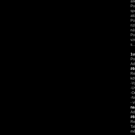
al
Po
sp
at
Po
ri
ná
Po
vz
s..
1u
Po
Ad
#6
Re
kd
-V
-U
-O
-N
- 
na
Ad
#6
Re
Ta
mě