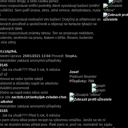
kohol nebo drogy, a větší částka peněz.
moci rozpoznávat vnitřní podněty, které vyvolávají bažení (vnitřní
ouštěče): Sem patří únava, stres, silné emoce, dehydratace, nuda
d.
moci rozpoznávat motivační vliv bažení: Dotyčný je přitahován do
zikových prostředí a společnosti a objevují se fantazie týkající se
vykových látek.
moci rozpoznávat známky stresu: Ten se projevuje neklidem,
rušením, sevřením na prsou, tlakem v břiše, třesem, bušením
..více zdroj
rl.cz/qz9oL
slední úprava:
20/01/2021 13:04
Provedl:
Stopka.
ministrátor zakázal anonymní příspěvky.
0145
: Jak na chutě???
Před 5 rok, 6 měsíce
Josef
yž už
Platinum Boarder
yhnout se nebo rychle odejít
Příspěvky: 700
vědomit si důsledky napití se alkoholu
dvádění pozornosti
ěčeho se napít nebo něco sníst
více zde
zacitzit.cz/clanky/jak-zvladat-chut-
-alkohol
ministrátor zakázal anonymní příspěvky.
0165
: Jak na chutě???
Před 5 rok, 6 měsíce
k jsem včera dělal jeden recept na výbornou omáčku. Jenže se do ní
lo ve druhém kroku přidat pivo. Řekl jsem si, proč ne, normálně ho zajdu