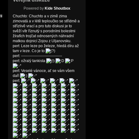
Powered by
Kide Shoutbox
Chuchto
:
Chuchto a v zimě zima
zimovatá a v létě teploučko se střídmě a
střízlivě vrací a pro tuto diskusi je to
svěží vítr říznutý s porodními bolestmi
žírafích trojčat odnosených náhradní
matkou dojnicí Zojou z Uljanovsku.
pert
:
Leze leze po železe, hledá díru až
tam v leze. Co je to
pert
:
---------------------------------
pert
:
ožralý tankista
pert
:
Veselé vánoce, ať se vám všem
daří
pert
: