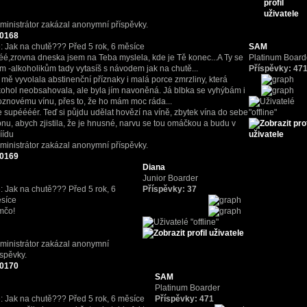
ministrátor zakázal anonymní příspěvky.
0168
: Jak na chutě???
Před 5 rok, 6 měsíce
SAM
éé,zrovna dneska jsem na Teba myslela, kde je Tě konec...A Ty se
Platinum Board
m -alkoholikům tady vytasíš s návodem jak na chutě...
Příspěvky: 47
 mě vyvolala abstinenční příznaky i malá porce zmrzliny, která
kohol neobsahovala, ale byla jím navoněná. Já blbka se vyhýbám i
oznovému vínu, přes to, že ho mám moc ráda...
e supéééér. Teď si půjdu udělat hovězí na víně, zbytek vína do sebe
pnu, abych zjistila, že je hnusné, narvu se tou omáčkou a budu v
ííídu
ministrátor zakázal anonymní příspěvky.
0169
Diana
Junior Boarder
: Jak na chutě???
Před 5 rok, 6
Příspěvky: 37
síce
mčo!
ministrátor zakázal anonymní
íspěvky.
0170
SAM
Platinum Boarder
: Jak na chutě???
Před 5 rok, 6 měsíce
Příspěvky: 471