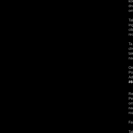
ko
dn
om
Ta
in
ci
re
Ta
ch
ta
na
Om
Po
Ad
#6
Re
Pe
om
na
ro
Fa
Ta