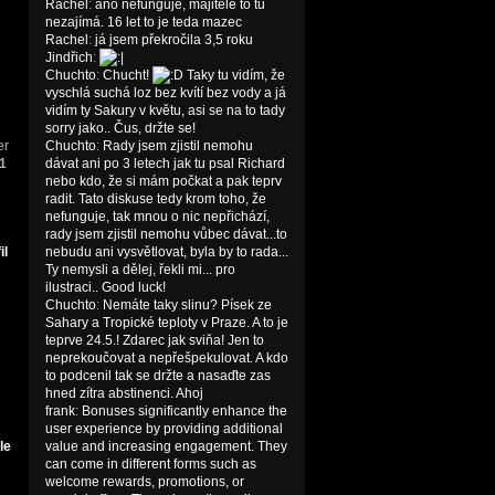
Rachel
:
ano nefunguje, majitele to tu
nezajímá. 16 let to je teda mazec
Rachel
:
já jsem překročila 3,5 roku
Jindřich
:
Chuchto
:
Chucht!
Taky tu vidím, že
vyschlá suchá loz bez kvítí bez vody a já
vidím ty Sakury v květu, asi se na to tady
sorry jako.. Čus, držte se!
er
Chuchto
:
Rady jsem zjistil nemohu
41
dávat ani po 3 letech jak tu psal Richard
nebo kdo, že si mám počkat a pak teprv
radit. Tato diskuse tedy krom toho, že
nefunguje, tak mnou o nic nepřichází,
rady jsem zjistil nemohu vůbec dávat...to
nebudu ani vysvětlovat, byla by to rada...
Ty nemysli a dělej, řekli mi... pro
ilustraci.. Good luck!
Chuchto
:
Nemáte taky slinu? Písek ze
Sahary a Tropické teploty v Praze. A to je
teprve 24.5.! Zdarec jak sviňa! Jen to
neprekoučovat a nepřešpekulovat. A kdo
to podcenil tak se držte a nasaďte zas
hned zítra abstinenci. Ahoj
frank
:
Bonuses significantly enhance the
user experience by providing additional
value and increasing engagement. They
can come in different forms such as
welcome rewards, promotions, or