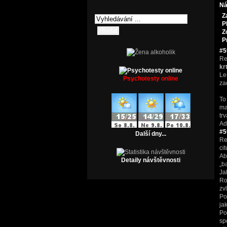
Ná
Z
P
Z
P
#5
Re
kr
Le
Psychotesty online
za
To
ma
tr
Ad
#5
Další dny...
Re
cit
Ab
Detaily návštěvnosti
„b
Ja
Ro
zv
Po
ja
Po
sp