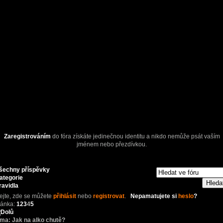
Zaregistrováním
do fóra získáte jedinečnou identitu a nikdo nemůže psát vaším
jménem nebo přezdívkou.
šechny příspěvky
ategorie
ravidla
tejte,
zde se můžete
přihlásit
nebo
registrovat
.
Nepamatujete si
heslo
?
ránka:
1
2
3
4
5
éma:
Jak na alko chutě?