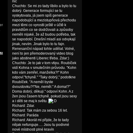
nic
Chuchto
:
Se mi zo tady líbilo a bylo to tu
dobrý. Generace formující se tu
vyskytovala, já jsem spíš generace
napodobující a mezistupňová přechodu
er
mezi těmi co vyrostli ještě v účtě k
1
pravidlům co se dodržovali a způsoby
neměli nijaké, že až budou potřeba, tak
se napodobí. Dnešní mladí asi odvykají
jinak, nevím. Jinak bylo to tu fajn.
Renesanční nápad tohle udělat. Volné,
není to jen přemoderovaný video blog
jako abstinenti Liberec třeba. Zdar:)
Chuchto
:
Je to jak v tom vtipu. Roubíček
vidí Kohna v smutečním průvodu. "Kohn
kdo vám zemřel, manželka?!" Kohn
odpoví:"tchyně." "Taky dobrý," podotkne
Roubíček. "A neměl byste
dvoustovku?!"Ne, neměl." A doma!?"
Doma dobrý, děkuji." odpoví Kohn. A z
žen jsou časem tchyně, pokud jsou sexy
a i děti se maj k světu.
Richard
:
Zdar.
Richard
:
Tak mám za sebou 16 let.
Richard
:
Paráda
Richard
:
Akorát mi přijde, že to tady
nějak nefunguje..... Jsou tu podivné
nové místnosti plné kravín