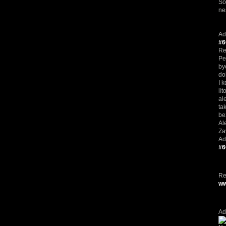
So
ne
Ad
#6
Re
Pe
by
do
I 
lít
al
ta
be
Al
Za
Ad
#6
Re
ww
Ad