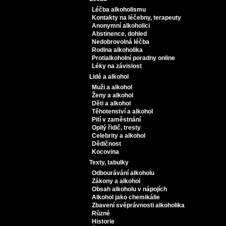
Léčba alkoholismu
Kontakty na léčebny, terapeuty
Anonymní alkoholici
Abstinence, dohled
Nedobrovolná léčba
Rodina alkoholika
Protialkoholní poradny online
Léky na závislost
Lidé a alkohol
Muži a alkohol
Ženy a alkohol
Děti a alkohol
Těhotenství a alkohol
Pití v zaměstnání
Opilý řidič, tresty
Celebrity a alkohol
Dědičnost
Kocovina
Texty, tabulky
Odbourávání alkoholu
Zákony a alkohol
Obsah alkoholu v nápojích
Alkohol jako chemikálie
Zbavení svéprávnosti alkoholika
Různé
Historie