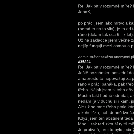
Re: Jak pít v rozumné míře?
JanaK,
po práci jsem jako mrtvola ka
(nemá to na to vliv), je to od 
ráno (dělám tak cca 6 - 7 let)
Už na základce jsem věčně z
nejlíp funguji mezi osmou a p
Administrátor zakázal anonymní př
#35824
Re: Jak pít v rozumné míře?
Ještě poznámka: poslední dobo
a naprosto to nepovažují za
ráno v práci panáka, pak třeba
třeba. Nějak jsem si toho dřív
Musím fakt hodně odmítat, al
nedám (a v duchu si říkám, jsi
Ale už se mne třeba ptala kámo
alkoholička, neb denně kvečeru
Když jsem ten abstinent teda
Mno .. tak teď zkouší ty tři 
Je protivná, prej to bylo jedi