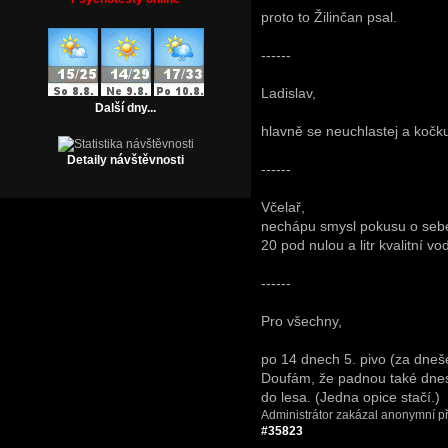
proto to Žilinčan psal.
------
Ladislav,
Další dny...
hlavně se neuchlastej a kočk
Detaily návštěvnosti
------
Včelař,
nechápu smysl pokusu o sebev
20 pod nulou a litr kvalitní vodk
------
Pro všechny,
po 14 dnech 5. pivo (za dneše
Doufám, že padnou také dnes,
do lesa. (Jedna opice stačí.)
Administrátor zakázal anonymní př
#35823