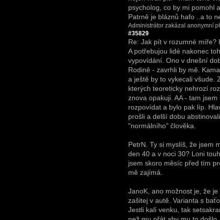
psycholog, co by mi pomohl a
Patrně je bláznů hafo ..a to 
Administrátor zakázal anonymní př
#35829
Re: Jak pít v rozumné míře?
A potřebujou lidé nakonec to
vypovídání. Ono v dnešní do
Rodině - zavrhli by mě. Kama
a ještě by to vykecali všude.
kterých teoreticky nehrozí ro
znova opakuji. AA - tam jse
rozpovídat a bylo pak líp. Hlavn
prošli a delší dobu abstinoval
"normálního" člověka.
PetrN. Ty si myslíš, že jsem m
den 40 a v noci 30? Loni to
jsem skoro měsíc před tím pro
mě zajímá.
JanoK, ano možnost je, že je
zašitej v autě. Varianta s ba
Jestli kalí venku, tak setsak
než mu přát aby mu to došlo, 