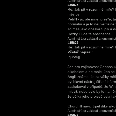
Administrátor zakázal anonymní př
#35825
Re: Jak pít v rozumné míře?
měsíce
PetrN - jo, ale mne to se*e, t
normální a je to neuvěřitelně
To máš jako dneska 5 piv a d
Hezky Ti jde ta abstinence
Administrátor zakázal anonymní př
#35826
Re: Jak pít v rozumné míře?
Včelař napsal:
[quote][
Jen pro zajímavost Gennosuk
alkoholem a ne malé. Jen se 
Anglii známo, že za války měl
byl hlavní nástroj šíření info
zaskakoval v případě, že Win
mluvit, nebo bylo by to na n
že půlka jeho projevů byla ta
Churchill navíc trpěl díky al
Administrátor zakázal anonymní př
#35827