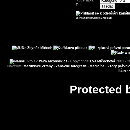
Moderátoři:
Tes
Joomla SEO powered by JoomSEF
Projekt
www.alkoholik.cz
- Copyright ©
Eva Mlčochová
2003 - 2
Navštivte:
Mezilidské vztahy
-
Zábavné fotografie
-
Medicína
-
Vzory právní
Itálie -
Protected 