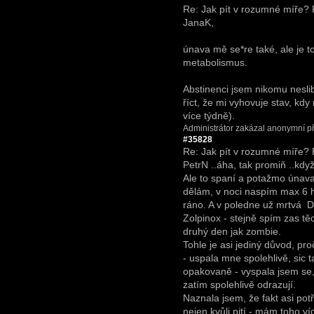
Re: Jak pít v rozumné míře?
JanaK,
únava mě se*re také, ale je 
metabolismus.
Abstinenci jsem nikomu nesli
říct, že mi vyhovuje stav, kdy n
více týdně).
Administrátor zakázal anonymní př
#35828
Re: Jak pít v rozumné míře?
PetrN ..áha, tak promiň ..když
Ale to spaní a potažmo únava
dělám, v noci naspím max 6 ho
ráno. A v poledne už mrtvá
Do
Zolpinox - stejně spím zas těc
druhý den jak zombie.
Tohle je asi jediný důvod, p
- uspala mne spolehlivě, sic t
opakovaně - vyspala jsem se, 
zatím spolehlivě odrazují.
Naznala jsem, že fakt asi po
nejen kvůli pití - mám toho ví