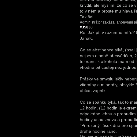
křivdit, ale myslím, že co se vr
to v něm a prostě mu hlava řek
Tak šel.
Administrátor zakázal anonymní př
#35830
Re: Jak pít v rozumné míře?
JanaK,
Co se abstinence týká, (psal j
nejsem o sobě přesvědčen, ž
toleranci k alkoholu mám od 
vhodné pít častěji než jednou
Prášky ve smyslu léčiv neber
vitamíny a minerály, obvykle ř
občas vápník.
Co se spánku týká, tak to má
12 hodin. (12 hodin je extrém,
odpoledne lehnu a probudím s
hodiny usnu znovu a probudí
"Přirozený" úsek dne pro spa
druhé hodině ráno.