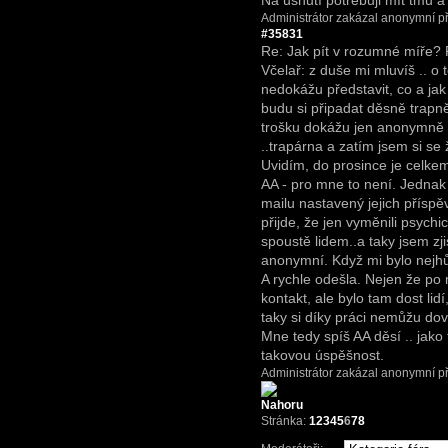
Na usnutí potřebuji mít tmu a
Administrátor zakázal anonymní př
#35831
Re: Jak pít v rozumné míře?
Včelař: z duše mi mluvíš .. o 
nedokážu představit, co a ja
budu si připadat děsně trapně
trošku dokážu jen anonymně 
..trapárna a zatím jsem si s
Uvidím, do prosince je celke
AA - pro mne to není. Jednak 
mailu nastavený jejich příspěv
přijde, že jen vyměnili psychi
spoustě lidem..a taky jsem zji
anonymní. Když mi bylo nejhů
A rychle odešla. Nejen že po
kontakt, ale bylo tam dost lid
taky si díky práci nemůžu dovo
Mne tedy spíš AA děsí .. jako
takovou úspěšnost.
Administrátor zakázal anonymní př
Stránka:
1
2
3
4
5
6
7
8