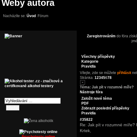
Weby autora
Nacházíte se:
Úvod
Fórum
Zaregistrováním
do fóra získ
jm
Všechny příspěvky
Kategorie
Pravidla
Vítejte,
zde se můžete
přihlásit
ne
Stránka:
1
2
3
4
5
6
7
8
Téma:
Jak pít v rozumné míře?
Nástroje fóra
Založit nové téma
PDF
Zobrazit poslední příspěvky
Pravidla
#35822
Re: Jak pít v rozumné míře?
Krtek,
Psychotesty online