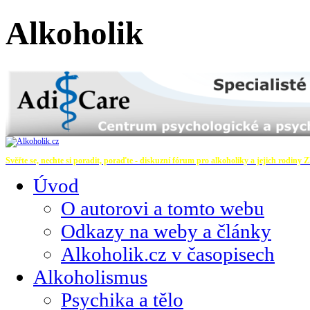
Alkoholik
Svěřte se, nechte si poradit, poraďte - diskuzní fórum pro alkoholiky a jejich rodiny
Z
Úvod
O autorovi a tomto webu
Odkazy na weby a články
Alkoholik.cz v časopisech
Alkoholismus
Psychika a tělo