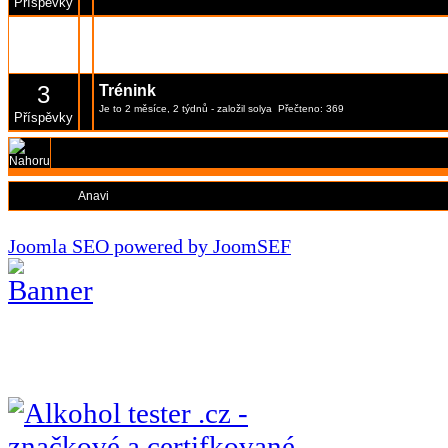
Příspěvky
1
Automatic Theme Synchronization
Je to 2 měsíce, 1 týden
- založil
solya
Přečteno: 239
Příspěvky
3
Trénink
Je to 2 měsíce, 2 týdnů
- založil
solya
Přečteno: 369
Příspěvky
Moderátoři:
Anavi
Joomla SEO powered by JoomSEF