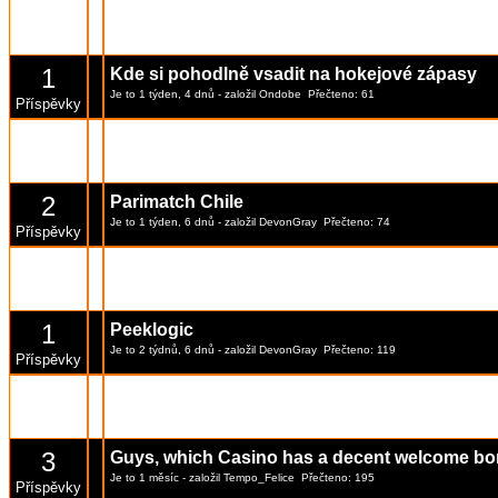
1
merc oyunlari
Je to 3 týdnů, 3 dnů
- založil
glenny
Přečteno: 142
Příspěvky
1
Kde si pohodlně vsadit na hokejové zápasy
Je to 1 týden, 4 dnů
- založil
Ondobe
Přečteno: 61
Příspěvky
1
BetonWin
Je to 2 týdnů, 5 dnů
- založil
DevonGray
Přečteno: 131
Příspěvky
2
Parimatch Chile
Je to 1 týden, 6 dnů
- založil
DevonGray
Přečteno: 74
Příspěvky
8
Is FortuneCoins best sister site of Zula casin
Je to 4 měsíce
- založil
marat
Přečteno: 497
Příspěvky
1
Peeklogic
Je to 2 týdnů, 6 dnů
- založil
DevonGray
Přečteno: 119
Příspěvky
1
Seasonal Gift Campaigns
Je to 3 týdnů, 3 dnů
- založil
frankis
Přečteno: 137
Příspěvky
3
Guys, which Casino has a decent welcome b
Je to 1 měsíc
- založil
Tempo_Felice
Přečteno: 195
Příspěvky