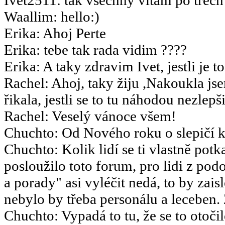
Waallim
:
hello:)
Erika
:
Ahoj Perte
Erika
:
tebe tak rada vidim ????
Erika
:
A taky zdravim Ivet, jestli je t
Rachel
:
Ahoj, taky žiju ,Nakoukla js
řikala, jestli se to tu náhodou nezlepšil
Rachel
:
Veselý vánoce všem!
Chuchto
:
Od Nového roku o slepičí k
Chuchto
:
Kolik lidí se ti vlastně potk
posloužilo toto forum, pro lidi z po
a porady" asi vyléčit nedá, to by za
nebylo by třeba personálu a leceben.
Chuchto
:
Vypadá to tu, že se to otoč