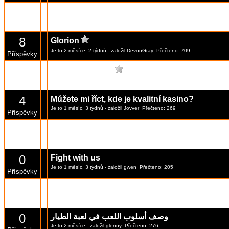
8
Bezpečné online kasino v České republice
Je to 2 měsíce, 3 týdnů
- založil
Lancos
Přečteno: 483
Příspěvky
8
Glorion
Je to 2 měsíce, 2 týdnů
- založil
DevonGray
Přečteno: 709
Příspěvky
1339
Společně začít...
[Stránka:
1
...
132
,
133
,
134
]
Je to 4 rok
- založil
Veronika
Přečteno: 127698
Příspěvky
4
Můžete mi říct, kde je kvalitní kasino?
Je to 1 měsíc, 3 týdnů
- založil
Jovver
Přečteno: 269
Příspěvky
2
Trénink
Je to 2 měsíce, 2 týdnů
- založil
frankis
Přečteno: 300
Příspěvky
0
Fight with us
Je to 1 měsíc, 3 týdnů
- založil
gwen
Přečteno: 205
Příspěvky
1
Pozdrav svima
Je to 1 měsíc, 3 týdnů
- založil
Garcia Quyen
Přečteno: 218
Příspěvky
0
وصف أسلوب اللعب في لعبة الطيار
Je to 2 měsíce
- založil
glenny
Přečteno: 276