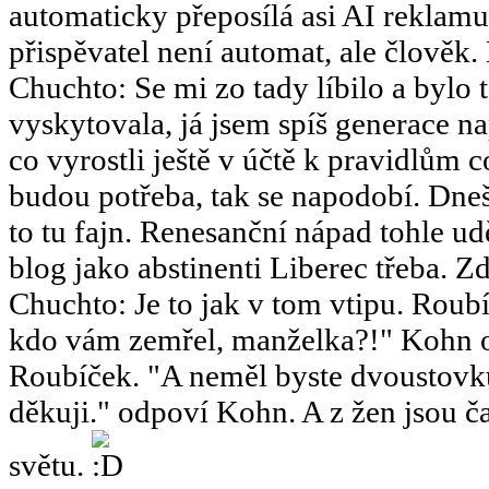
automaticky přeposílá asi AI reklamu
přispěvatel není automat, ale člověk.
Chuchto
:
Se mi zo tady líbilo a bylo 
vyskytovala, já jsem spíš generace 
co vyrostli ještě v účtě k pravidlům 
budou potřeba, tak se napodobí. Dneš
to tu fajn. Renesanční nápad tohle u
blog jako abstinenti Liberec třeba. Zd
Chuchto
:
Je to jak v tom vtipu. Ro
kdo vám zemřel, manželka?!" Kohn o
Roubíček. "A neměl byste dvoustov
děkuji." odpoví Kohn. A z žen jsou ča
světu.