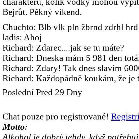
charakteru, kolik vodky mohou vypít.
Bejrůt. Pěkný víkend.
Chuchto
:
Blb vlk pln žbrnd zdrhl hrd
ladis
:
Ahoj
Richard
:
Zdarec....jak se tu máte?
Richard
:
Dneska mám 5 981 den totál
Richard
:
Zdary! Tak dnes slavím 6000
Richard
:
Každopádně koukám, že je to
Poslední
Pred
29 Dny
Chat pouze pro registrované!
Registr
Motto:
Alkohol je dobrý tehdy, když potřebuj