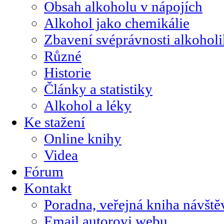
Obsah alkoholu v nápojích
Alkohol jako chemikálie
Zbavení svéprávnosti alkohol
Různé
Historie
Články a statistiky
Alkohol a léky
Ke stažení
Online knihy
Videa
Fórum
Kontakt
Poradna, veřejná kniha návště
Email autorovi webu