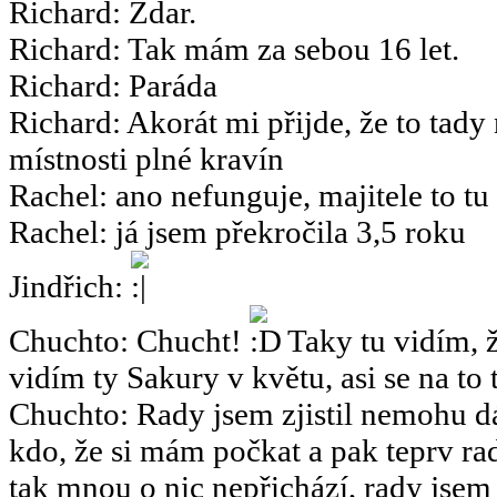
Richard
:
Zdar.
Richard
:
Tak mám za sebou 16 let.
Richard
:
Paráda
Richard
:
Akorát mi přijde, že to tady
místnosti plné kravín
Rachel
:
ano nefunguje, majitele to tu
Rachel
:
já jsem překročila 3,5 roku
Jindřich
:
Chuchto
:
Chucht!
Taky tu vidím, ž
vidím ty Sakury v květu, asi se na to 
Chuchto
:
Rady jsem zjistil nemohu dá
kdo, že si mám počkat a pak teprv rad
tak mnou o nic nepřichází, rady jsem