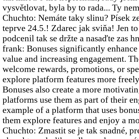
vysvětlovat, byla by to rada... Ty nemy
Chuchto
:
Nemáte taky slinu? Písek ze
teprve 24.5.! Zdarec jak sviňa! Jen 
podcenil tak se držte a nasaďte zas hn
frank
:
Bonuses significantly enhance 
value and increasing engagement. The
welcome rewards, promotions, or speci
explore platform features more freely 
Bonuses also create a more motivati
platforms use them as part of their en
example of a platform that uses bonus
them explore features and enjoy a m
Chuchto
:
Zmastit se je tak snadné, pr