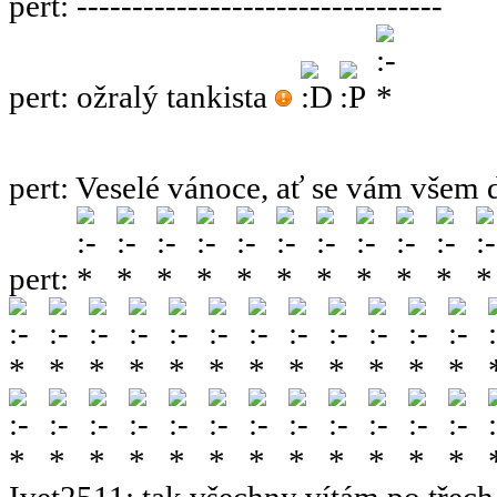
pert
:
---------------------------------
pert
:
ožralý tankista
pert
:
Veselé vánoce, ať se vám všem 
pert
:
Ivet2511
:
tak všechny vítám po třech 