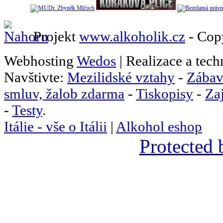
Projekt
www.alkoholik.cz
- Cop
Webhosting
Wedos
| Realizace a tec
Navštivte:
Mezilidské vztahy
-
Zábav
smluv, žalob zdarma
-
Tiskopisy
-
Za
-
Testy
.
Itálie - vše o Itálii
|
Alkohol eshop
Protected 