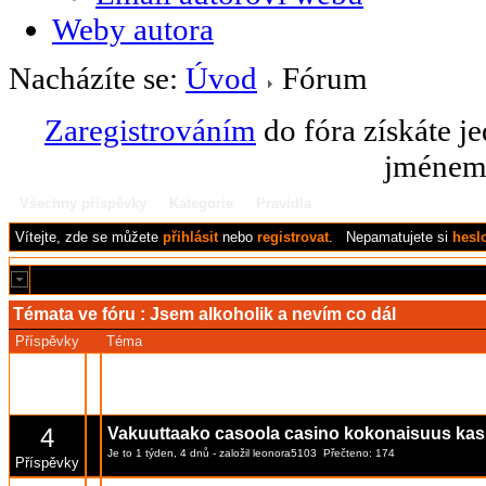
Weby autora
Nacházíte se:
Úvod
Fórum
Zaregistrováním
do fóra získáte j
jménem 
Všechny příspěvky
Kategorie
Pravidla
Vítejte,
zde se můžete
přihlásit
nebo
registrovat
.
Nepamatujete si
hesl
Témata ve fóru :
Jsem alkoholik a nevím co dál
Příspěvky
Téma
0
Tactici de bază pentru pariuri sportive
Je to 10 hodin, 25 minut
- založil
glenny
Přečteno: 8
Příspěvky
4
Vakuuttaako casoola casino kokonaisuus kas
Je to 1 týden, 4 dnů
- založil
leonora5103
Přečteno: 174
Příspěvky