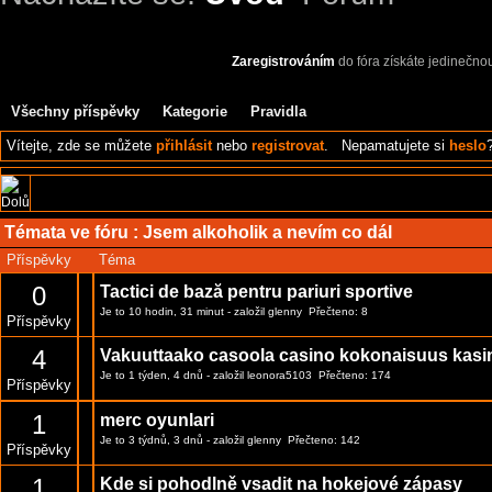
Zaregistrováním
do fóra získáte jedinečno
Všechny příspěvky
Kategorie
Pravidla
Vítejte,
zde se můžete
přihlásit
nebo
registrovat
.
Nepamatujete si
heslo
Témata ve fóru :
Jsem alkoholik a nevím co dál
Příspěvky
Téma
0
Tactici de bază pentru pariuri sportive
Je to 10 hodin, 31 minut
- založil
glenny
Přečteno: 8
Příspěvky
4
Vakuuttaako casoola casino kokonaisuus kasi
Je to 1 týden, 4 dnů
- založil
leonora5103
Přečteno: 174
Příspěvky
1
merc oyunlari
Je to 3 týdnů, 3 dnů
- založil
glenny
Přečteno: 142
Příspěvky
1
Kde si pohodlně vsadit na hokejové zápasy