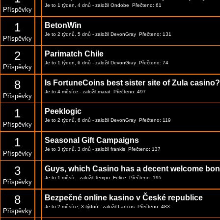
Je to 1 týden, 4 dnů
- založil
Ondobe
Přečteno: 61
Příspěvky
1
BetonWin
Je to 2 týdnů, 5 dnů
- založil
DevonGray
Přečteno: 131
Příspěvky
2
Parimatch Chile
Je to 1 týden, 6 dnů
- založil
DevonGray
Přečteno: 74
Příspěvky
8
Is FortuneCoins best sister site of Zula casino?
Je to 4 měsíce
- založil
marat
Přečteno: 497
Příspěvky
1
Peeklogic
Je to 2 týdnů, 6 dnů
- založil
DevonGray
Přečteno: 119
Příspěvky
1
Seasonal Gift Campaigns
Je to 3 týdnů, 3 dnů
- založil
frankis
Přečteno: 137
Příspěvky
3
Guys, which Casino has a decent welcome bo
Je to 1 měsíc
- založil
Tempo_Felice
Přečteno: 195
Příspěvky
8
Bezpečné online kasino v České republice
Je to 2 měsíce, 3 týdnů
- založil
Lancos
Přečteno: 483
Příspěvky