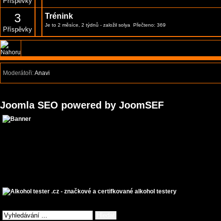
Příspěvky
3
Trénink
Je to 2 měsíce, 2 týdnů
- založil
solya
Přečteno: 369
Příspěvky
Moderátoři:
Anavi
Joomla SEO powered by JoomSEF