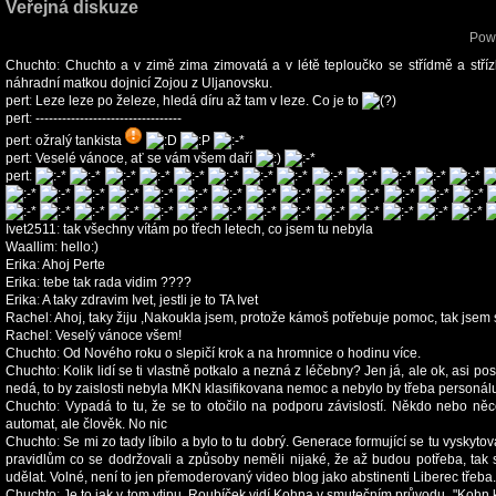
Veřejná diskuze
Pow
Chuchto
:
Chuchto a v zimě zima zimovatá a v létě teploučko se střídmě a střízliv
náhradní matkou dojnicí Zojou z Uljanovsku.
pert
:
Leze leze po železe, hledá díru až tam v leze. Co je to
pert
:
---------------------------------
pert
:
ožralý tankista
pert
:
Veselé vánoce, ať se vám všem daří
pert
:
Ivet2511
:
tak všechny vítám po třech letech, co jsem tu nebyla
Waallim
:
hello:)
Erika
:
Ahoj Perte
Erika
:
tebe tak rada vidim ????
Erika
:
A taky zdravim Ivet, jestli je to TA Ivet
Rachel
:
Ahoj, taky žiju ,Nakoukla jsem, protože kámoš potřebuje pomoc, tak jsem si ř
Rachel
:
Veselý vánoce všem!
Chuchto
:
Od Nového roku o slepičí krok a na hromnice o hodinu více.
Chuchto
:
Kolik lidí se ti vlastně potkalo a nezná z léčebny? Jen já, ale ok, asi p
nedá, to by zaislosti nebyla MKN klasifikovana nemoc a nebylo by třeba personál
Chuchto
:
Vypadá to tu, že se to otočilo na podporu závislostí. Někdo nebo něc
automat, ale člověk. No nic
Chuchto
:
Se mi zo tady líbilo a bylo to tu dobrý. Generace formující se tu vyskyt
pravidlům co se dodržovali a způsoby neměli nijaké, že až budou potřeba, tak s
udělat. Volné, není to jen přemoderovaný video blog jako abstinenti Liberec třeba.
Chuchto
:
Je to jak v tom vtipu. Roubíček vidí Kohna v smutečním průvodu. "Kohn