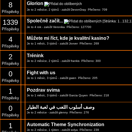
8
Glorion
Je to 2 měsíce, 2 týdnů
- založil
DevonGray
Přečteno: 709
Příspěvky
1339
Společně začít...
[Stránka:
1
...
132
,
1
Je to 4 rok
- založil
Veronika
Přečteno: 127700
Příspěvky
4
Můžete mi říct, kde je kvalitní kasino?
Je to 1 měsíc, 3 týdnů
- založil
Jovver
Přečteno: 269
Příspěvky
2
Trénink
Je to 2 měsíce, 2 týdnů
- založil
frankis
Přečteno: 300
Příspěvky
0
Fight with us
Je to 1 měsíc, 3 týdnů
- založil
gwen
Přečteno: 205
Příspěvky
1
Pozdrav svima
Je to 1 měsíc, 3 týdnů
- založil
Garcia Quyen
Přečteno: 218
Příspěvky
0
وصف أسلوب اللعب في لعبة الطيار
Je to 2 měsíce
- založil
glenny
Přečteno: 276
Příspěvky
1
Automatic Theme Synchronization
Je to 2 měsíce, 1 týden
- založil
solya
Přečteno: 239