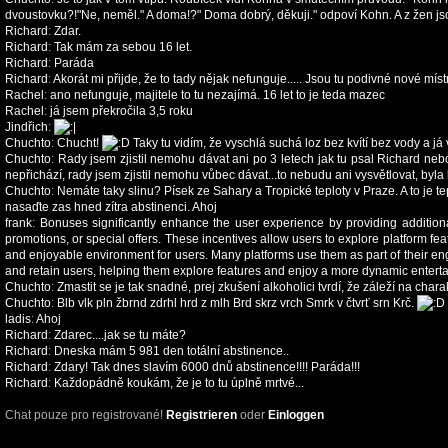
dvoustovku?!"Ne, neměl." A doma!?" Doma dobrý, děkuji." odpoví Kohn. A z žen jso
Richard
:
Zdar.
Richard
:
Tak mám za sebou 16 let.
Richard
:
Paráda
Richard
:
Akorát mi přijde, že to tady nějak nefunguje..... Jsou tu podivné nové míst
Rachel
:
ano nefunguje, majitele to tu nezajímá. 16 let to je teda mazec
Rachel
:
já jsem překročila 3,5 roku
Jindřich
:
Chuchto
:
Chucht!
Taky tu vidím, že vyschlá suchá loz bez kvítí bez vody a já v
Chuchto
:
Rady jsem zjistil nemohu dávat ani po 3 letech jak tu psal Richard neb
nepřichází, rady jsem zjistil nemohu vůbec dávat...to nebudu ani vysvětlovat, byla by 
Chuchto
:
Nemáte taky slinu? Písek ze Sahary a Tropické teploty v Praze. A to je t
nasaďte zas hned zítra abstinenci. Ahoj
frank
:
Bonuses significantly enhance the user experience by providing additio
promotions, or special offers. These incentives allow users to explore platform fe
and enjoyable environment for users. Many platforms use them as part of their eng
and retain users, helping them explore features and enjoy a more dynamic entert
Chuchto
:
Zmastit se je tak snadné, prej zkušení alkoholici tvrdí, že záleží na char
Chuchto
:
Blb vlk pln žbrnd zdrhl hrd z mlh Brd skrz vrch Smrk v čtvrť srn Krč.
ladis
:
Ahoj
Richard
:
Zdarec....jak se tu máte?
Richard
:
Dneska mám 5 981 den totální abstinence..
Richard
:
Zdary! Tak dnes slavím 6000 dnů abstinence!!!! Paráda!!!
Richard
:
Každopádně koukám, že je to tu úplně mrtvé...
Chat pouze pro registrované!
Registrieren
oder
Einloggen