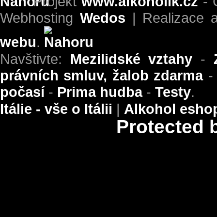
Projekt
www.alkoholik.cz
- 
Webhosting
Wedos
| Realizace 
webu
.
Navštivte:
Mezilidské vztahy
-
právních smluv, žalob zdarma
počasí
-
Prima hudba
-
Testy
.
Itálie - vše o Itálii
|
Alkohol esho
Protected 