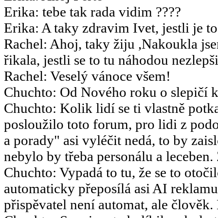
Erika
:
tebe tak rada vidim ????
Erika
:
A taky zdravim Ivet, jestli je t
Rachel
:
Ahoj, taky žiju ,Nakoukla js
řikala, jestli se to tu náhodou nezlepšil
Rachel
:
Veselý vánoce všem!
Chuchto
:
Od Nového roku o slepičí k
Chuchto
:
Kolik lidí se ti vlastně potk
posloužilo toto forum, pro lidi z po
a porady" asi vyléčit nedá, to by za
nebylo by třeba personálu a leceben.
Chuchto
:
Vypadá to tu, že se to otoč
automaticky přeposílá asi AI reklamu
přispěvatel není automat, ale člověk.