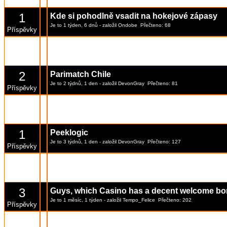
Příspěvky
1
Kde si pohodlně vsadit na hokejové zápasy
Je to 1 týden, 6 dnů
- založil
Ondobe
Přečteno: 68
Příspěvky
1
BetonWin
Je to 3 týdnů
- založil
DevonGray
Přečteno: 139
Příspěvky
2
Parimatch Chile
Je to 2 týdnů, 1 den
- založil
DevonGray
Přečteno: 81
Příspěvky
8
Is FortuneCoins best sister site of Zula casin
Je to 4 měsíce, 1 týden
- založil
marat
Přečteno: 505
Příspěvky
1
Peeklogic
Je to 3 týdnů, 1 den
- založil
DevonGray
Přečteno: 127
Příspěvky
1
Seasonal Gift Campaigns
Je to 3 týdnů, 5 dnů
- založil
frankis
Přečteno: 146
Příspěvky
3
Guys, which Casino has a decent welcome b
Je to 1 měsíc, 1 týden
- založil
Tempo_Felice
Přečteno: 202
Příspěvky
8
Bezpečné online kasino v České republice