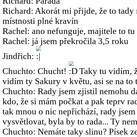
Richard
:
Paráda
Richard
:
Akorát mi přijde, že to tady
místnosti plné kravín
Rachel
:
ano nefunguje, majitele to tu
Rachel
:
já jsem překročila 3,5 roku
Jindřich
:
Chuchto
:
Chucht!
Taky tu vidím, ž
vidím ty Sakury v květu, asi se na to 
Chuchto
:
Rady jsem zjistil nemohu dá
kdo, že si mám počkat a pak teprv rad
tak mnou o nic nepřichází, rady jsem
vysvětlovat, byla by to rada... Ty nemy
Chuchto
:
Nemáte taky slinu? Písek ze