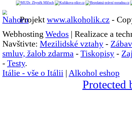
Projekt
www.alkoholik.cz
- Cop
Webhosting
Wedos
| Realizace a tec
Navštivte:
Mezilidské vztahy
-
Zábav
smluv, žalob zdarma
-
Tiskopisy
-
Za
-
Testy
.
Itálie - vše o Itálii
|
Alkohol eshop
Protected 