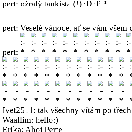
pert
:
ožralý tankista
pert
:
Veselé vánoce, ať se vám všem 
pert
:
Ivet2511
:
tak všechny vítám po třech 
Waallim
:
hello:)
Erika
:
Ahoj Perte