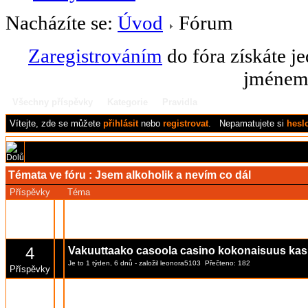
Nacházíte se:
Úvod
Fórum
Zaregistrováním
do fóra získáte j
jménem 
Všechny příspěvky
Kategorie
Pravidla
Vítejte,
zde se můžete
přihlásit
nebo
registrovat
.
Nepamatujete si
hesl
Témata ve fóru :
Jsem alkoholik a nevím co dál
Příspěvky
Téma
0
Tactici de bază pentru pariuri sportive
Je to 2 dnů, 13 hodin
- založil
glenny
Přečteno: 23
Příspěvky
4
Vakuuttaako casoola casino kokonaisuus kas
Je to 1 týden, 6 dnů
- založil
leonora5103
Přečteno: 182
Příspěvky
1
merc oyunlari
Je to 3 týdnů, 5 dnů
- založil
glenny
Přečteno: 147