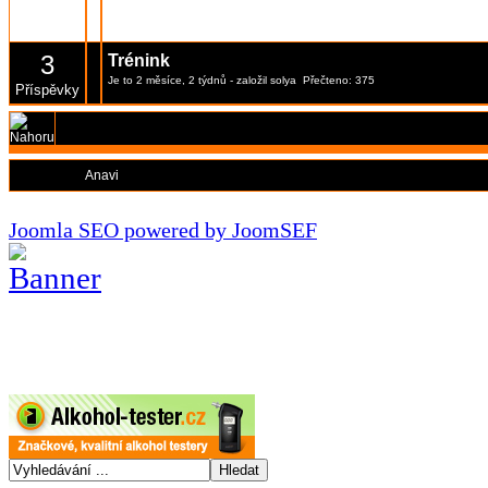
1
Je to 2 měsíce, 1 týden
- založil
solya
Přečteno: 245
Příspěvky
3
Trénink
Je to 2 měsíce, 2 týdnů
- založil
solya
Přečteno: 375
Příspěvky
Moderátoři:
Anavi
Joomla SEO powered by JoomSEF