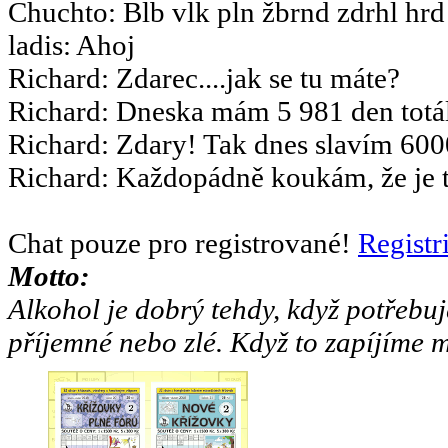
Chuchto
:
Blb vlk pln žbrnd zdrhl hrd
ladis
:
Ahoj
Richard
:
Zdarec....jak se tu máte?
Richard
:
Dneska mám 5 981 den totál
Richard
:
Zdary! Tak dnes slavím 6000
Richard
:
Každopádně koukám, že je to
Chat pouze pro registrované!
Registr
Motto:
Alkohol je dobrý tehdy, když potřebuj
příjemné nebo zlé. Když to zapíjíme m