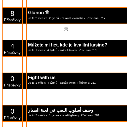
Je to 2 měsíce, 4 týdnů
- založil
Lancos
Přečteno: 489
Příspěvky
8
Glorion
Je to 2 měsíce, 2 týdnů
- založil
DevonGray
Přečteno: 717
Příspěvky
1339
Společně začít...
[Stránka:
1
...
132
,
133
,
134
]
Je to 4 rok
- založil
Veronika
Přečteno: 127833
Příspěvky
4
Můžete mi říct, kde je kvalitní kasino?
Je to 1 měsíc, 4 týdnů
- založil
Jovver
Přečteno: 276
Příspěvky
2
Trénink
Je to 2 měsíce, 2 týdnů
- založil
frankis
Přečteno: 305
Příspěvky
0
Fight with us
Je to 1 měsíc, 4 týdnů
- založil
gwen
Přečteno: 211
Příspěvky
1
Pozdrav svima
Je to 1 měsíc, 4 týdnů
- založil
Garcia Quyen
Přečteno: 223
Příspěvky
0
وصف أسلوب اللعب في لعبة الطيار
Je to 2 měsíce, 1 týden
- založil
glenny
Přečteno: 281
Příspěvky
Automatic Theme Synchronization