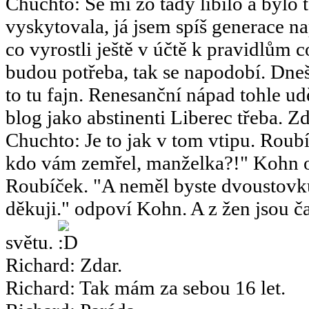
Chuchto
:
Se mi zo tady líbilo a bylo 
vyskytovala, já jsem spíš generace 
co vyrostli ještě v účtě k pravidlům 
budou potřeba, tak se napodobí. Dneš
to tu fajn. Renesanční nápad tohle u
blog jako abstinenti Liberec třeba. Zd
Chuchto
:
Je to jak v tom vtipu. Ro
kdo vám zemřel, manželka?!" Kohn o
Roubíček. "A neměl byste dvoustov
děkuji." odpoví Kohn. A z žen jsou ča
světu.
Richard
:
Zdar.
Richard
:
Tak mám za sebou 16 let.