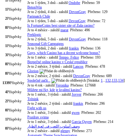
1
Příspěvky
Je to 1 týden, 3 dnů
- založil
Ondobe
Přečteno: 59
BetonWin
1
Příspěvky
Je to 2 týdnů, 4 dnů
- založil
DevonGray
Přečteno: 129
Parimatch Chile
2
Příspěvky
Je to 1 týden, 5 dnů
- založil
DevonGray
Přečteno: 72
Is FortuneCoins best sister site of Zula casino?
8
Příspěvky
Je to 4 měsíce
- založil
marat
Přečteno: 496
Peeklogic
1
Příspěvky
Je to 2 týdnů, 5 dnů
- založil
DevonGray
Přečteno: 118
Seasonal Gift Campaigns
1
Příspěvky
Je to 3 týdnů, 2 dnů
- založil
frankis
Přečteno: 136
Guys, which Casino has a decent welcome bonus?
3
Příspěvky
Je to 1 měsíc
- založil
Tempo_Felice
Přečteno: 193
Bezpečné online kasino v České republice
8
Příspěvky
Je to 2 měsíce, 3 týdnů
- založil
Lancos
Přečteno: 478
Glorion
8
Příspěvky
Je to 2 měsíce, 2 týdnů
- založil
DevonGray
Přečteno: 689
Společně začít...
[Stránka:
1
...
132
,
133
,
134
]
1339
Příspěvky
Je to 4 rok
- založil
Veronika
Přečteno: 127668
Můžete mi říct, kde je kvalitní kasino?
4
Příspěvky
Je to 1 měsíc, 3 týdnů
- založil
Jovver
Přečteno: 266
Trénink
2
Příspěvky
Je to 2 měsíce, 2 týdnů
- založil
frankis
Přečteno: 296
Fight with us
0
Příspěvky
Je to 1 měsíc, 3 týdnů
- založil
gwen
Přečteno: 202
Pozdrav svima
1
Příspěvky
Je to 1 měsíc, 3 týdnů
- založil
Garcia Quyen
Přečteno: 214
وصف أسلوب اللعب في لعبة الطيار
0
Příspěvky
Je to 2 měsíce
- založil
glenny
Přečteno: 273
Automatic Theme Synchronization