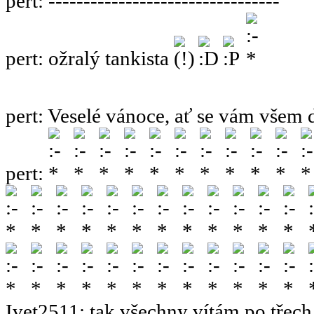
pert
:
---------------------------------
pert
:
ožralý tankista
pert
:
Veselé vánoce, ať se vám všem 
pert
:
Ivet2511
:
tak všechny vítám po třech 