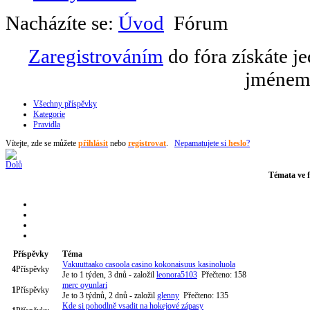
Nacházíte se:
Úvod
Fórum
Zaregistrováním
do fóra získáte j
jménem 
Všechny příspěvky
Kategorie
Pravidla
Vítejte,
zde se můžete
přihlásit
nebo
registrovat
.
Nepamatujete si
heslo
?
Témata ve f
Příspěvky
Téma
Vakuuttaako casoola casino kokonaisuus kasinoluola
4
Příspěvky
Je to 1 týden, 3 dnů
- založil
leonora5103
Přečteno: 158
merc oyunlari
1
Příspěvky
Je to 3 týdnů, 2 dnů
- založil
glenny
Přečteno: 135
Kde si pohodlně vsadit na hokejové zápasy