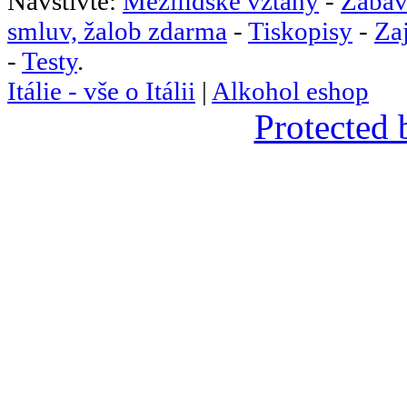
Navštivte:
Mezilidské vztahy
-
Zábav
smluv, žalob zdarma
-
Tiskopisy
-
Za
-
Testy
.
Itálie - vše o Itálii
|
Alkohol eshop
Protected 