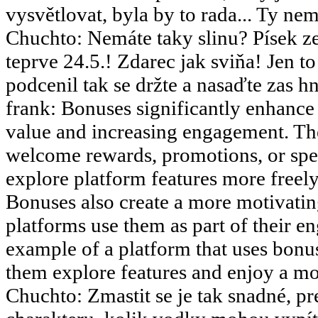
vysvětlovat, byla by to rada... Ty nemy
Chuchto
:
Nemáte taky slinu? Písek ze
teprve 24.5.! Zdarec jak sviňa! Jen 
podcenil tak se držte a nasaďte zas hn
frank
:
Bonuses significantly enhance 
value and increasing engagement. The
welcome rewards, promotions, or speci
explore platform features more freely 
Bonuses also create a more motivati
platforms use them as part of their en
example of a platform that uses bonus
them explore features and enjoy a m
Chuchto
:
Zmastit se je tak snadné, pr