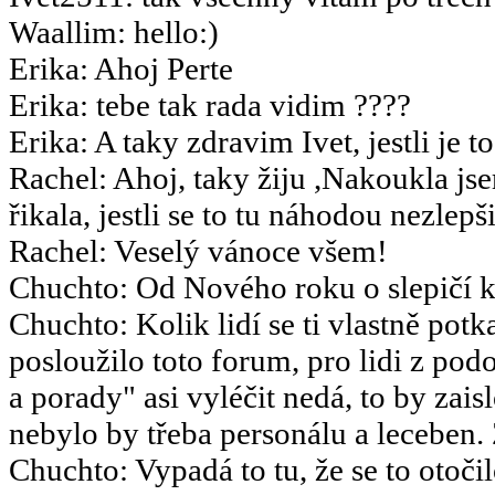
Waallim
:
hello:)
Erika
:
Ahoj Perte
Erika
:
tebe tak rada vidim ????
Erika
:
A taky zdravim Ivet, jestli je t
Rachel
:
Ahoj, taky žiju ,Nakoukla js
řikala, jestli se to tu náhodou nezlepšil
Rachel
:
Veselý vánoce všem!
Chuchto
:
Od Nového roku o slepičí k
Chuchto
:
Kolik lidí se ti vlastně potk
posloužilo toto forum, pro lidi z po
a porady" asi vyléčit nedá, to by za
nebylo by třeba personálu a leceben.
Chuchto
:
Vypadá to tu, že se to otoč