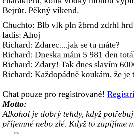
charakteru, kolik vodky mohou vypít.
Bejrůt. Pěkný víkend.
Chuchto
:
Blb vlk pln žbrnd zdrhl hrd
ladis
:
Ahoj
Richard
:
Zdarec....jak se tu máte?
Richard
:
Dneska mám 5 981 den totál
Richard
:
Zdary! Tak dnes slavím 6000
Richard
:
Každopádně koukám, že je to
Chat pouze pro registrované!
Registr
Motto:
Alkohol je dobrý tehdy, když potřebuj
příjemné nebo zlé. Když to zapíjíme m