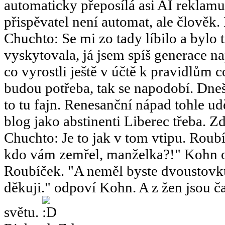
automaticky přeposílá asi AI reklamu
přispěvatel není automat, ale člověk.
Chuchto
:
Se mi zo tady líbilo a bylo 
vyskytovala, já jsem spíš generace 
co vyrostli ještě v účtě k pravidlům 
budou potřeba, tak se napodobí. Dneš
to tu fajn. Renesanční nápad tohle u
blog jako abstinenti Liberec třeba. Zd
Chuchto
:
Je to jak v tom vtipu. Ro
kdo vám zemřel, manželka?!" Kohn o
Roubíček. "A neměl byste dvoustov
děkuji." odpoví Kohn. A z žen jsou ča
světu.