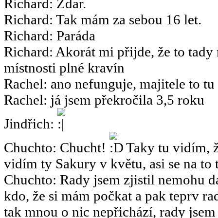
Richard
:
Zdar.
Richard
:
Tak mám za sebou 16 let.
Richard
:
Paráda
Richard
:
Akorát mi přijde, že to tady
místnosti plné kravín
Rachel
:
ano nefunguje, majitele to tu
Rachel
:
já jsem překročila 3,5 roku
Jindřich
:
Chuchto
:
Chucht!
Taky tu vidím, ž
vidím ty Sakury v květu, asi se na to 
Chuchto
:
Rady jsem zjistil nemohu dá
kdo, že si mám počkat a pak teprv rad
tak mnou o nic nepřichází, rady jsem