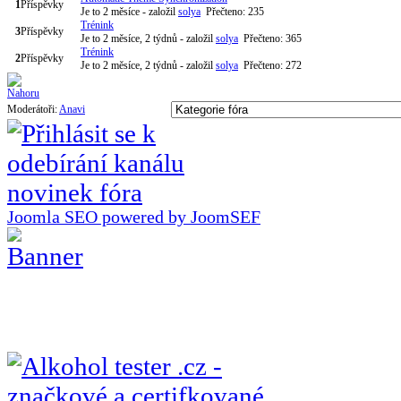
1
Příspěvky
Je to 2 měsíce
- založil
solya
Přečteno: 235
Trénink
3
Příspěvky
Je to 2 měsíce, 2 týdnů
- založil
solya
Přečteno: 365
Trénink
2
Příspěvky
Je to 2 měsíce, 2 týdnů
- založil
solya
Přečteno: 272
Moderátoři:
Anavi
Joomla SEO powered by JoomSEF