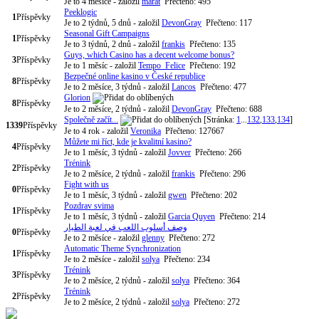
Je to 4 měsíce
- založil
marat
Přečteno: 495
Peeklogic
1
Příspěvky
Je to 2 týdnů, 5 dnů
- založil
DevonGray
Přečteno: 117
Seasonal Gift Campaigns
1
Příspěvky
Je to 3 týdnů, 2 dnů
- založil
frankis
Přečteno: 135
Guys, which Casino has a decent welcome bonus?
3
Příspěvky
Je to 1 měsíc
- založil
Tempo_Felice
Přečteno: 192
Bezpečné online kasino v České republice
8
Příspěvky
Je to 2 měsíce, 3 týdnů
- založil
Lancos
Přečteno: 477
Glorion
8
Příspěvky
Je to 2 měsíce, 2 týdnů
- založil
DevonGray
Přečteno: 688
Společně začít...
[Stránka:
1
...
132
,
133
,
134
]
1339
Příspěvky
Je to 4 rok
- založil
Veronika
Přečteno: 127667
Můžete mi říct, kde je kvalitní kasino?
4
Příspěvky
Je to 1 měsíc, 3 týdnů
- založil
Jovver
Přečteno: 266
Trénink
2
Příspěvky
Je to 2 měsíce, 2 týdnů
- založil
frankis
Přečteno: 296
Fight with us
0
Příspěvky
Je to 1 měsíc, 3 týdnů
- založil
gwen
Přečteno: 202
Pozdrav svima
1
Příspěvky
Je to 1 měsíc, 3 týdnů
- založil
Garcia Quyen
Přečteno: 214
وصف أسلوب اللعب في لعبة الطيار
0
Příspěvky
Je to 2 měsíce
- založil
glenny
Přečteno: 272
Automatic Theme Synchronization
1
Příspěvky
Je to 2 měsíce
- založil
solya
Přečteno: 234
Trénink
3
Příspěvky
Je to 2 měsíce, 2 týdnů
- založil
solya
Přečteno: 364
Trénink
2
Příspěvky
Je to 2 měsíce, 2 týdnů
- založil
solya
Přečteno: 272