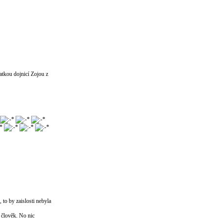
matkou dojnicí Zojou z
 to by zaislosti nebyla
e člověk. No nic