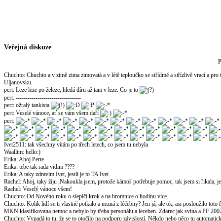
Veřejná diskuze
P
Chuchto
:
Chuchto a v zimě zima zimovatá a v létě teploučko se střídmě a střízlivě vrací a pro
Uljanovsku.
pert
:
Leze leze po železe, hledá díru až tam v leze. Co je to
pert
:
---------------------------------
pert
:
ožralý tankista
pert
:
Veselé vánoce, ať se vám všem daří
pert
:
Ivet2511
:
tak všechny vítám po třech letech, co jsem tu nebyla
Waallim
:
hello:)
Erika
:
Ahoj Perte
Erika
:
tebe tak rada vidim ????
Erika
:
A taky zdravim Ivet, jestli je to TA Ivet
Rachel
:
Ahoj, taky žiju ,Nakoukla jsem, protože kámoš potřebuje pomoc, tak jsem si řikala, jest
Rachel
:
Veselý vánoce všem!
Chuchto
:
Od Nového roku o slepičí krok a na hromnice o hodinu více.
Chuchto
:
Kolik lidí se ti vlastně potkalo a nezná z léčebny? Jen já, ale ok, asi posloužilo to
MKN klasifikovana nemoc a nebylo by třeba personálu a leceben. Zdarec jak svina a PF 200
Chuchto
:
Vypadá to tu, že se to otočilo na podporu závislostí. Někdo nebo něco tu automatick