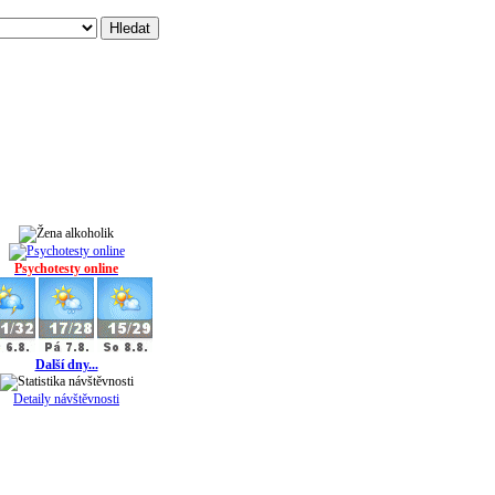
Psychotesty online
Další dny...
Detaily návštěvnosti