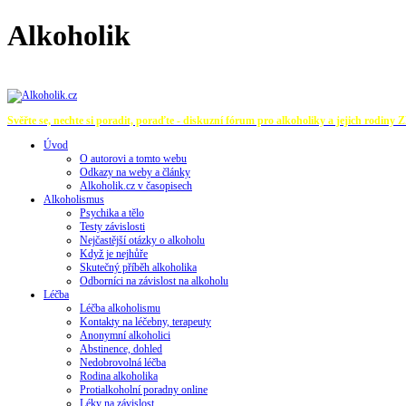
Alkoholik
Svěřte se, nechte si poradit, poraďte - diskuzní fórum pro alkoholiky a jejich rodiny
Z
Úvod
O autorovi a tomto webu
Odkazy na weby a články
Alkoholik.cz v časopisech
Alkoholismus
Psychika a tělo
Testy závislosti
Nejčastější otázky o alkoholu
Když je nejhůře
Skutečný příběh alkoholika
Odborníci na závislost na alkoholu
Léčba
Léčba alkoholismu
Kontakty na léčebny, terapeuty
Anonymní alkoholici
Abstinence, dohled
Nedobrovolná léčba
Rodina alkoholika
Protialkoholní poradny online
Léky na závislost