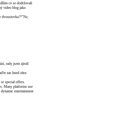
vidlům co se dodržovali
ný video blog jako
te dvoustovku?!"Ne,
í, rady jsem zjistil
aďte zas hned zítra
or special offers.
ers. Many platforms use
re dynamic entertainment