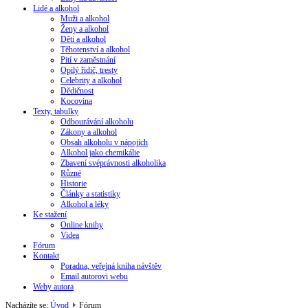
Lidé a alkohol
Muži a alkohol
Ženy a alkohol
Děti a alkohol
Těhotenství a alkohol
Pití v zaměstnání
Opilý řidič, tresty
Celebrity a alkohol
Dědičnost
Kocovina
Texty, tabulky
Odbourávání alkoholu
Zákony a alkohol
Obsah alkoholu v nápojích
Alkohol jako chemikálie
Zbavení svéprávnosti alkoholika
Různé
Historie
Články a statistiky
Alkohol a léky
Ke stažení
Online knihy
Videa
Fórum
Kontakt
Poradna, veřejná kniha návštěv
Email autorovi webu
Weby autora
Nacházíte se:
Úvod
Fórum