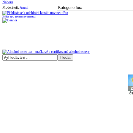
Moderátoři:
Anavi
Joomla SEO powered by JoomSEF