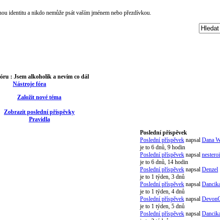
čnou identitu a nikdo nemůže psát vaším jménem nebo přezdívkou.
óru :
Jsem alkoholik a nevím co dál
Nástroje fóra
Založit nové téma
Zobrazit poslední příspěvky
Pravidla
Poslední příspěvek
Poslední příspěvek
napsal
Dana W
je to 6 dnů, 9 hodin
Poslední příspěvek
napsal
nestero
je to 6 dnů, 14 hodin
Poslední příspěvek
napsal
Denzel
je to 1 týden, 3 dnů
Poslední příspěvek
napsal
Dancik
je to 1 týden, 4 dnů
Poslední příspěvek
napsal
Devon
je to 1 týden, 5 dnů
Poslední příspěvek
napsal
Dancik