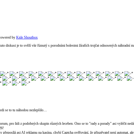
owered by
Kide Shoutbox
 tuto diskusi je to svěží vítr říznutý s porodními bolestmi žírafích trojčat odnosených náhradní 
li se to tu náhodou nezlepšilo....
to forum, pro lidi z podobných skupin různých leceben. Ono se to "rady a porady" asi vyléčit nedá,
26!
y přeposílá asi AI reklamu na kasína, chybí Captcha ověřování, že přispěvatel není automat, al