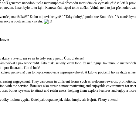
sem spíš generace napodobující a mezistupňová přechodu mezi těmi co vyrostli ještě v účtě k pra
ak, nevím. Jinak bylo to tu fajn. Renesanční nápad tohle udělat. Volné, není to jen přemoderova
 zemřel, manželka?!" Kohn odpoví:"tchyně." "Taky dobrý," podotkne Roubíček. "A neměl bys
 sexy a i děti se maj k světu.
 kravín
akury v květu, asi se na to tady sorry jako.. Čus, držte se!
ám počkat a pak teprv radit. Tato diskuse tedy krom toho, že nefunguje, tak mnou o nic nepřicház
... pro ilustraci.. Good luck!
 Zdarec jak sviňa! Jen to neprekoučovat a nepřešpekulovat. A kdo to podcenil tak se držte a nas
increasing engagement. They can come in different forms such as welcome rewards, promotions, 
action with the service. Bonuses also create a more motivating and enjoyable environment for us
hat uses bonus systems to attract and retain users, helping them explore features and enjoy a mo
lik vodky mohou vypít.. Kotel pak dopadne jak sklad hnojiv ala Bejrůt. Pěkný víkend.