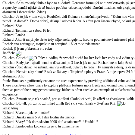
Chuchto
:
Se mi zo tady líbilo a bylo to tu dobrý. Generace formující se tu vyskytovala, já j
a způsoby neměli nijaké, že až budou potřeba, tak se napodobí. Dnešní mladí asi odvykají jin
abstinenti Liberec třeba. Zdar:)
Chuchto
:
Je to jak v tom vtipu. Roubíček vidí Kohna v smutečním průvodu. "Kohn kdo vám
neměl." A doma!?" Doma dobrý, děkuji." odpoví Kohn. A z žen jsou časem tchyně, pokud jsou
Richard
:
Zdar.
Richard
:
Tak mám za sebou 16 let.
Richard
:
Paráda
Richard
:
Akorát mi přijde, že to tady nějak nefunguje..... Jsou tu podivné nové místnosti plné
Rachel
:
ano nefunguje, majitele to tu nezajímá. 16 let to je teda mazec
Rachel
:
já jsem překročila 3,5 roku
Jindřich
:
Chuchto
:
Chucht!
Taky tu vidím, že vyschlá suchá loz bez kvítí bez vody a já vidím ty S
Chuchto
:
Rady jsem zjistil nemohu dávat ani po 3 letech jak tu psal Richard nebo kdo, že si m
nemohu vůbec dávat...to nebudu ani vysvětlovat, byla by to rada... Ty nemysli a dělej, řekli mi
Chuchto
:
Nemáte taky slinu? Písek ze Sahary a Tropické teploty v Praze. A to je teprve 24.5.!
abstinenci. Ahoj
frank
:
Bonuses significantly enhance the user experience by providing additional value and 
These incentives allow users to explore platform features more freely and extend their inter
them as part of their engagement strategy. bizbet is often cited as an example of a platform t
experience:
Chuchto
:
Zmastit se je tak snadné, prej zkušení alkoholici tvrdí, že záleží na charakteru, ko
Chuchto
:
Blb vlk pln žbrnd zdrhl hrd z mlh Brd skrz vrch Smrk v čtvrť srn Krč.
ladis
:
Ahoj
Richard
:
Zdarec....jak se tu máte?
Richard
:
Dneska mám 5 981 den totální abstinence..
Richard
:
Zdary! Tak dnes slavím 6000 dnů abstinence!!!! Paráda!!!
Richard
:
Každopádně koukám, že je to tu úplně mrtvé...