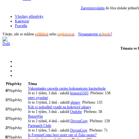
Zaregistrováním
do fóra získáte jedine
Všechny příspěvky
Kategorie
Pravidla
Vítejte,
zde se můžete
přihlásit
nebo
registrovat
.
Nepamatujete si
heslo
?
Témata ve f
Příspěvky
Téma
Vakuuttaako casoola casino kokonaisuus kasinoluola
4
Příspěvky
Je to 1 týden, 3 dnů
- založil
leonora5103
Přečteno: 158
merc oyunlari
1
Příspěvky
Je to 3 týdnů, 2 dnů
- založil
glenny
Přečteno: 135
Kde si pohodlně vsadit na hokejové zápasy
1
Příspěvky
Je to 1 týden, 3 dnů
- založil
Ondobe
Přečteno: 58
BetonWin
1
Příspěvky
Je to 2 týdnů, 4 dnů
- založil
DevonGray
Přečteno: 128
Parimatch Chile
2
Příspěvky
Je to 1 týden, 5 dnů
- založil
DevonGray
Přečteno: 71
Is FortuneCoins best sister site of Zula casino?
8
Příspěvky