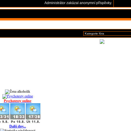
Administrátor zakázal anonymní příspěvky.
Psychotesty online
Další dny...