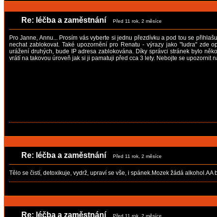
Re: léčba a zaměstnání
Před 11 rok, 2 měsíce
Pro Janne, Annu... Prosím vás vyberte si jednu přezdívku a pod tou se přihlaš
nechat zablokovat. Také upozornění pro Renatu - výrazy jako "ludra" zde 
urážení druhých, bude IP adresa zablokována. Díky správci stránek bylo někol
vrátí na takovou úroveň jak si ji pamatuji před cca 3 lety. Nebojte se upozorni
Re: léčba a zaměstnání
Před 11 rok, 2 měsíce
Tělo se čistí, detoxikuje, vydrž, upraví se vše, i spánek.Mozek žádá alkohol.AA
Re: léčba a zaměstnání
Před 11 rok, 2 měsíce