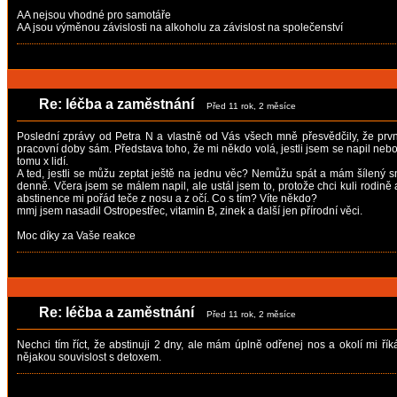
AA nejsou vhodné pro samotáře
AA jsou výměnou závislosti na alkoholu za závislost na společenství
Re: léčba a zaměstnání
Před 11 rok, 2 měsíce
Poslední zprávy od Petra N a vlastně od Vás všech mně přesvědčily, že prvn
pracovní doby sám. Představa toho, že mi někdo volá, jestli jsem se napil nebo
tomu x lidí.
A ted, jestli se můžu zeptat ještě na jednu věc? Nemůžu spát a mám šílený sny
denně. Včera jsem se málem napil, ale ustál jsem to, protože chci kuli rodině 
abstinence mi pořád teče z nosu a z očí. Co s tím? Víte někdo?
mmj jsem nasadil Ostropestřec, vitamin B, zinek a další jen přírodní věci.
Moc díky za Vaše reakce
Re: léčba a zaměstnání
Před 11 rok, 2 měsíce
Nechci tím říct, že abstinuji 2 dny, ale mám úplně odřenej nos a okolí mi řík
nějakou souvislost s detoxem.