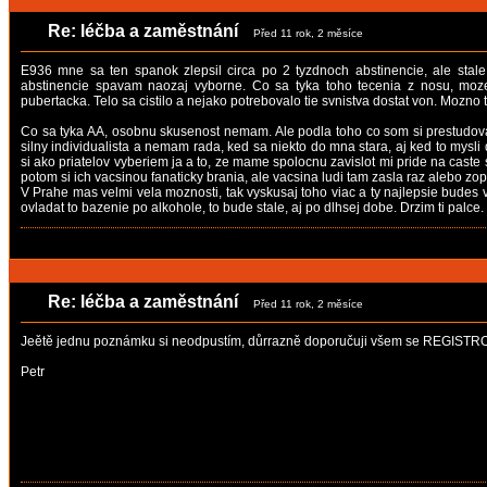
Re: léčba a zaměstnání
Před 11 rok, 2 měsíce
E936 mne sa ten spanok zlepsil circa po 2 tyzdnoch abstinencie, ale stale
abstinencie spavam naozaj vyborne. Co sa tyka toho tecenia z nosu, moze
pubertacka. Telo sa cistilo a nejako potrebovalo tie svnistva dostat von. Mozno
Co sa tyka AA, osobnu skusenost nemam. Ale podla toho co som si prestudoval
silny individualista a nemam rada, ked sa niekto do mna stara, aj ked to mysli
si ako priatelov vyberiem ja a to, ze mame spolocnu zavislot mi pride na caste s
potom si ich vacsinou fanaticky brania, ale vacsina ludi tam zasla raz alebo zop
V Prahe mas velmi vela moznosti, tak vyskusaj toho viac a ty najlepsie budes v
ovladat to bazenie po alkohole, to bude stale, aj po dlhsej dobe. Drzim ti palce.
Re: léčba a zaměstnání
Před 11 rok, 2 měsíce
Jeětě jednu poznámku si neodpustím, důrrazně doporučuji všem se REGISTR
Petr