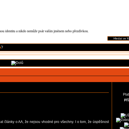
čnou identitu a nikdo nemůže psát vaším jménem nebo přezdívkou.
o
?
Pla
Př
edat články o AA, že nejsou vhodné pro všechny. I o tom, že úspěšnost