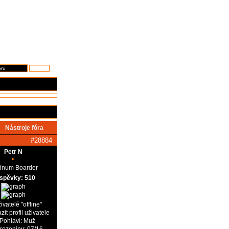
Nástroje fóra
#28884
Petr N
tinum Boarder
íspěvky: 510