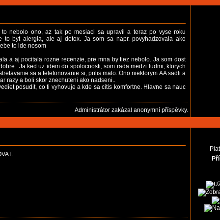
 to nebolo ono, az tak po mesiaci sa upravil a teraz po vyse roku
 to byt alergia, ale aj detox. Ja som sa napr. povyhadzovala ako
 tebe to ide nosom
a a aj pocitala rozne recenzie, pre mna by tiez nebolo. Ja som dost
 dobre...Ja ked uz idem do spolocnosti, som rada medzi ludmi, ktorych
tretavanie sa a telefonovanie si, prilis malo..Ono niektorym AA sadli a
ar razy a boli skor znechuteni ako nadseni..
ediet posudit, co ti vyhovuje a kde sa citis komfortne. Hlavne sa nauc
Administrátor zakázal anonymní příspěvky.
Pla
OVAT.
Př