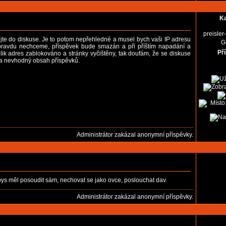
Ka
preisle
ujte do diskuse. Je to potom nepřehledné a musel bych vaši IP adresu
G
opravdu nechceme, příspěvek bude smazán a při příštím napadání a
Př
ik adres zablokováno a stránky vyčištěny, tak doufám, že se diskuse
t na nevhodný obsah příspěvků.
Administrátor zakázal anonymní příspěvky.
 bys měl posoudit sám, nechovat se jako ovce, poslouchat dav.
Administrátor zakázal anonymní příspěvky.