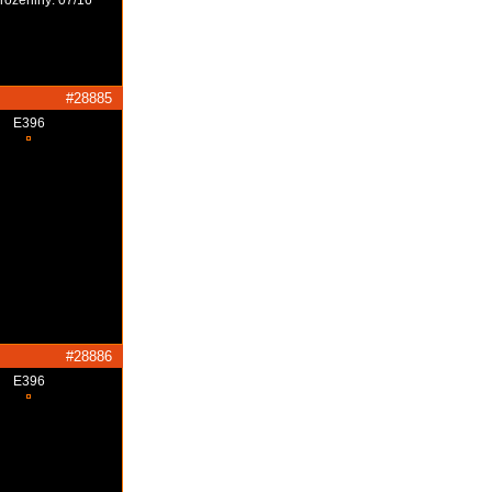
#28885
E396
#28886
E396