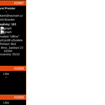
#28887
rel Preisler
r-karel@seznam.cz
old Boarder
íspěvky: 163
#28888
Liba
#28889
Liba