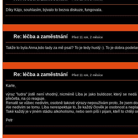
Díky Kájo, souhlasím, bývalo to bezva diskuze, fungovala.
Re: léčba a zaměstnání
Před 11 rok, 2 měsíce
Takže to byla Anna,kdo tady za mě psal? To je tedy hustý:-). To je dobra podela
Re: léčba a zaměstnání
Před 11 rok, 2 měsíce
Karle,
výraz "ludra" jistě není vhodný, nicméně Líba je jako buldozer, který se nedá 
přečetla, na co reaguje.
Renatě se vůbec nedivím, osobně takové výrazy nepoužívám proto, že jsem doc
Ale nedivím se tomu. Líba nerespektuje to, že každý člověk je osobnost a neplat
Také každý je v jiném stádiu alkoholismu, nebo sem píší i pijani, kteří to chtějí o
Petr