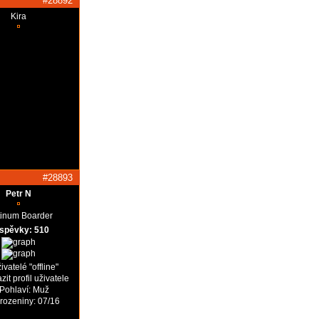
#28892
Kira
#28893
Petr N
tinum Boarder
íspěvky: 510