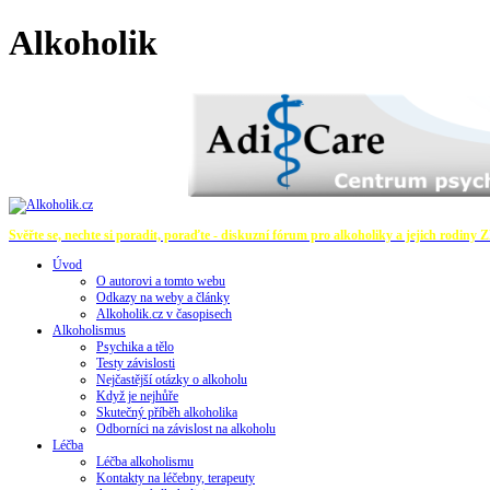
Alkoholik
Svěřte se, nechte si poradit, poraďte - diskuzní fórum pro alkoholiky a jejich rodiny
Z
Úvod
O autorovi a tomto webu
Odkazy na weby a články
Alkoholik.cz v časopisech
Alkoholismus
Psychika a tělo
Testy závislosti
Nejčastější otázky o alkoholu
Když je nejhůře
Skutečný příběh alkoholika
Odborníci na závislost na alkoholu
Léčba
Léčba alkoholismu
Kontakty na léčebny, terapeuty