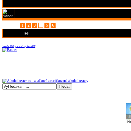
Stránka:
1
2
3
4
5
6
Moderátoři:
Tes
Joomla SEO powered by JoomSEF