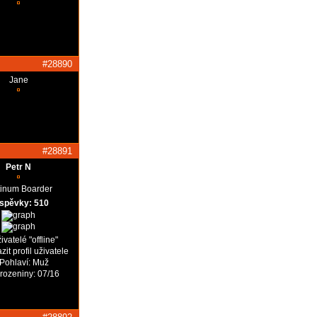
#28890
Jane
#28891
Petr N
tinum Boarder
íspěvky: 510