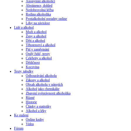
Anonymní alkoholici
Abstinence, dohled
Nedobrovolná léčba
Rodina alkoholika
Protialkoholní poradny online
Léky na závislost
Lidé a alkohol
Muži a alkohol
Ženy a alkohol
Děti a alkohol
Těhotenství a alkohol
Pití v zaměstnání
Opilý řidič, tresty
Celebrity a alkohol
Dědičnost
Kocovina
Texty, tabulky
Odbourávání alkoholu
Zákony a alkohol
Obsah alkoholu v nápojích
Alkohol jako chemikálie
Zbavení svéprávnosti alkoholika
Různé
Historie
Články a statistiky
Alkohol a léky
Ke stažení
Online knihy
Videa
Fórum