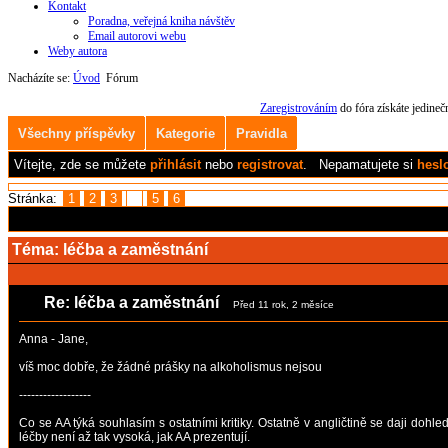
Kontakt
Poradna, veřejná kniha návštěv
Email autorovi webu
Weby autora
Nacházíte se:
Úvod
Fórum
Zaregistrováním
do fóra získáte jedine
Všechny příspěvky
Kategorie
Pravidla
Vítejte,
zde se můžete
přihlásit
nebo
registrovat
.
Nepamatujete si
hesl
Stránka:
1
2
3
4
5
6
Téma:
léčba a zaměstnání
Re: léčba a zaměstnání
Před 11 rok, 2 měsíce
Anna - Jane,
víš moc dobře, že žádné prášky na alkoholismus nejsou
------------------
Co se AA týká souhlasím s ostatními kritiky. Ostatně v angličtině se daji dohl
léčby není až tak vysoká, jak AA prezentují.