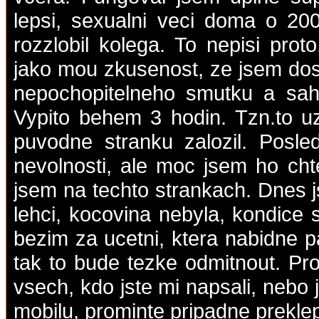
lepsi, sexualni veci doma o 20
rozzlobil kolega. To nepisi prot
jako mou zkusenost, ze jsem dost
nepochopitelneho smutku a sahl
Vypito behem 3 hodin. Tzn.to uz
puvodne stranku zalozil. Posled
nevolnosti, ale moc jsem ho chte
jsem na techto strankach. Dnes j
lehci, kocovina nebyla, kondice 
bezim za ucetni, ktera nabidne pa
tak to bude tezke odmitnout. Pro
vsech, kdo jste mi napsali, nebo j
mobilu, prominte pripadne prekle