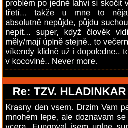
problém po jedné láhvi si skočit 
třetí... takže u mne to něja
absolutně nepůjde, půjdu suchou 
nepít... super, když člověk vi
měly/mají úplně stejně.. to večerní 
víkendy klidně už i dopoledne.. 
v kocovině.. Never more.
Re: TZV. HLADINKA
Krasny den vsem. Drzim Vam pal
mnohem lepe, ale doznavam se k
vcera. Fungoval jsem uplne su