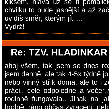
kiksem, hlava už se ti pomaličk
chvilku to bude jasnější a až za
uvidíš směr, kterým jít. ...
Vydrž!
Re: TZV. HLADINKA
ahoj všem, tak jsem se dnes ro
jsem denně, ale tak 4-5x týdně jo,
nebo vinný střik doma, ale to i ze
práci.. celé odpoledne a večer
rodinně fungovala.. Jinak na ja
hodně, ráno občas zvracení, neb