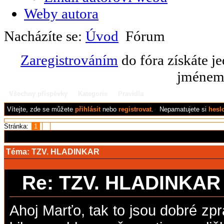
Weby autora
Nacházíte se:
Úvod
Fórum
Zaregistrováním
do fóra získáte j
jménem 
Všechny příspěvky
Kategorie
Pravidla
Vítejte,
zde se můžete
přihlásit
nebo
registrovat
.
Nepamatujete si
hesl
Stránka:
1
2
Téma:
TZV. HLADINKAR
Re: TZV. HLADINKA
Ahoj Marťo, tak to jsou dobré zp