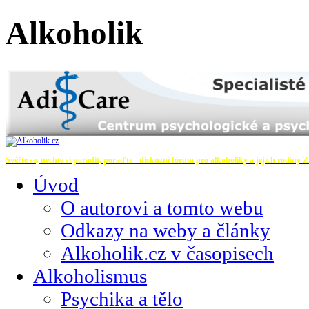
Alkoholik
Svěřte se, nechte si poradit, poraďte - diskuzní fórum pro alkoholiky a jejich rodiny
Z
Úvod
O autorovi a tomto webu
Odkazy na weby a články
Alkoholik.cz v časopisech
Alkoholismus
Psychika a tělo