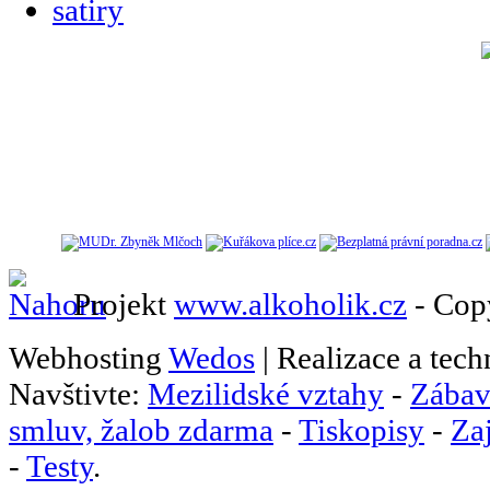
Projekt
www.alkoholik.cz
- Cop
Webhosting
Wedos
| Realizace a tec
Navštivte:
Mezilidské vztahy
-
Zábav
smluv, žalob zdarma
-
Tiskopisy
-
Za
-
Testy
.