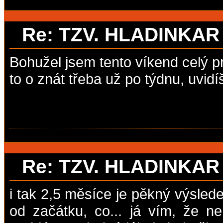
Re: TZV. HLADINKA
Bohužel jsem tento víkend celý p
to o znát třeba už po týdnu, uvid
Re: TZV. HLADINKA
i tak 2,5 měsíce je pěkný výsled
od začátku, co... já vím, že 