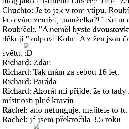
blog jako abstinenti Liberec třeba. Zd
Chuchto
:
Je to jak v tom vtipu. Ro
kdo vám zemřel, manželka?!" Kohn o
Roubíček. "A neměl byste dvoustov
děkuji." odpoví Kohn. A z žen jsou ča
světu.
Richard
:
Zdar.
Richard
:
Tak mám za sebou 16 let.
Richard
:
Paráda
Richard
:
Akorát mi přijde, že to tady
místnosti plné kravín
Rachel
:
ano nefunguje, majitele to tu
Rachel
:
já jsem překročila 3,5 roku