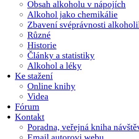
Obsah alkoholu v nápojích
Alkohol jako chemikálie
Zbavení svéprávnosti alkohol
Různé
Historie
Články a statistiky
Alkohol a léky
Ke stažení
Online knihy
Videa
Fórum
Kontakt
Poradna, veřejná kniha návště
Email autorovi webu