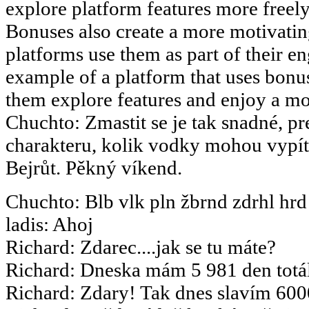
explore platform features more freely 
Bonuses also create a more motivati
platforms use them as part of their en
example of a platform that uses bonus
them explore features and enjoy a m
Chuchto
:
Zmastit se je tak snadné, pr
charakteru, kolik vodky mohou vypít.
Bejrůt. Pěkný víkend.
Chuchto
:
Blb vlk pln žbrnd zdrhl hrd
ladis
:
Ahoj
Richard
:
Zdarec....jak se tu máte?
Richard
:
Dneska mám 5 981 den totál
Richard
:
Zdary! Tak dnes slavím 6000