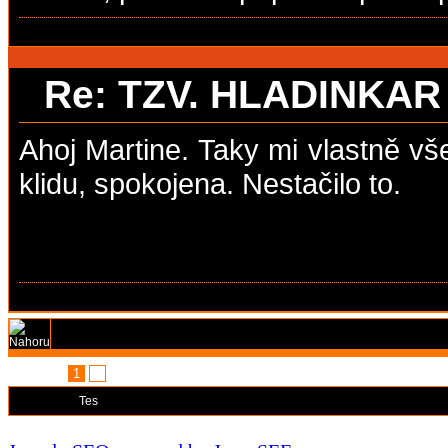
Re: TZV. HLADINKA
Ahoj Martine. Taky mi vlastně vš
klidu, spokojena. Nestačilo to.
Stránka:
1
2
Moderátoři:
Tes