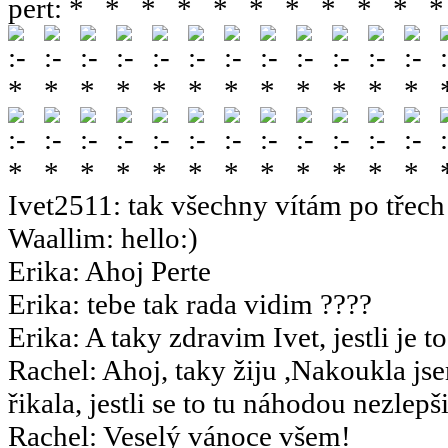
pert
:
Ivet2511
:
tak všechny vítám po třech 
Waallim
:
hello:)
Erika
:
Ahoj Perte
Erika
:
tebe tak rada vidim ????
Erika
:
A taky zdravim Ivet, jestli je t
Rachel
:
Ahoj, taky žiju ,Nakoukla js
řikala, jestli se to tu náhodou nezlepšil
Rachel
:
Veselý vánoce všem!