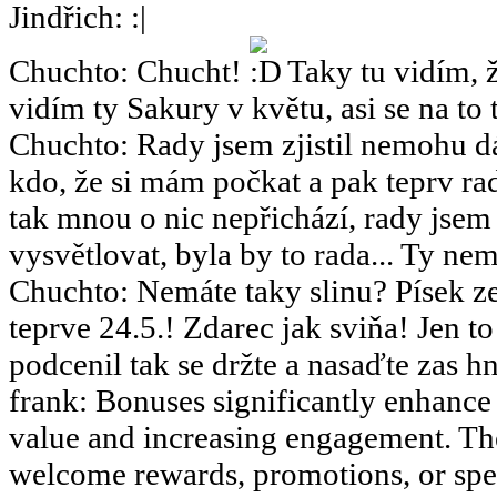
Jindřich
:
Chuchto
:
Chucht!
Taky tu vidím, ž
vidím ty Sakury v květu, asi se na to 
Chuchto
:
Rady jsem zjistil nemohu dá
kdo, že si mám počkat a pak teprv rad
tak mnou o nic nepřichází, rady jsem
vysvětlovat, byla by to rada... Ty nemy
Chuchto
:
Nemáte taky slinu? Písek ze
teprve 24.5.! Zdarec jak sviňa! Jen 
podcenil tak se držte a nasaďte zas hn
frank
:
Bonuses significantly enhance 
value and increasing engagement. The
welcome rewards, promotions, or speci