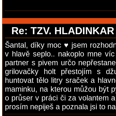
Re: TZV. HLADINKA
Šantal, díky moc ♥ jsem rozhodn
v hlavě seplo.. nakoplo mne víc
partner s pivem určo nepřestane
grilovačky holt přestojím s d
huntovat tělo litry sraček a hlav
maminku, na kterou můžou být 
o průser v práci či za volantem a
prosím nepiješ a poznala jsi to n