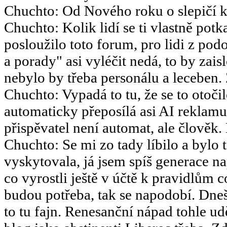
Chuchto
:
Od Nového roku o slepičí k
Chuchto
:
Kolik lidí se ti vlastně potk
posloužilo toto forum, pro lidi z po
a porady" asi vyléčit nedá, to by za
nebylo by třeba personálu a leceben.
Chuchto
:
Vypadá to tu, že se to otoč
automaticky přeposílá asi AI reklamu
přispěvatel není automat, ale člověk.
Chuchto
:
Se mi zo tady líbilo a bylo 
vyskytovala, já jsem spíš generace 
co vyrostli ještě v účtě k pravidlům 
budou potřeba, tak se napodobí. Dneš
to tu fajn. Renesanční nápad tohle u