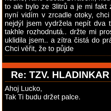
to ale bylo ze 3litrů a je mi fak
nyní vidím v zrcadle otoky, chci
nejdýl jsem vydržela nepít dva 
takhle rozhodnutá.. držte mi pro
uklidila jsem.. a zítra čistá do pr
Chci věřit, že to půjde
Re: TZV. HLADINKA
Ahoj Lucko,
Tak Ti budu držet palce.