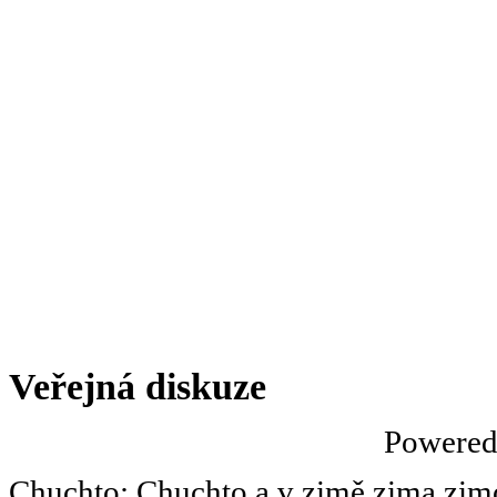
Veřejná diskuze
Powere
Chuchto
:
Chuchto a v zimě zima zimov