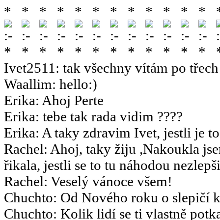
Ivet2511
:
tak všechny vítám po třech 
Waallim
:
hello:)
Erika
:
Ahoj Perte
Erika
:
tebe tak rada vidim ????
Erika
:
A taky zdravim Ivet, jestli je t
Rachel
:
Ahoj, taky žiju ,Nakoukla js
řikala, jestli se to tu náhodou nezlepšil
Rachel
:
Veselý vánoce všem!
Chuchto
:
Od Nového roku o slepičí k
Chuchto
:
Kolik lidí se ti vlastně potk