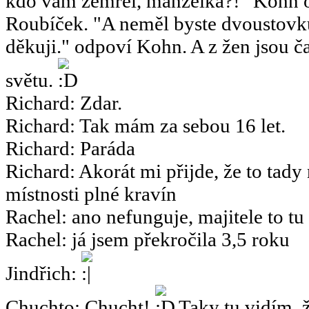
kdo vám zemřel, manželka?!" Kohn o
Roubíček. "A neměl byste dvoustov
děkuji." odpoví Kohn. A z žen jsou ča
světu.
Richard
:
Zdar.
Richard
:
Tak mám za sebou 16 let.
Richard
:
Paráda
Richard
:
Akorát mi přijde, že to tady
místnosti plné kravín
Rachel
:
ano nefunguje, majitele to tu
Rachel
:
já jsem překročila 3,5 roku
Jindřich
:
Chuchto
:
Chucht!
Taky tu vidím, ž