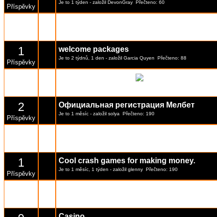
Je to 1 týden
- založil
DevonGray
Přečteno: 60
Příspěvky
140
Takovy chci i nadale byt???
[Stránka:
1
...
13
,
14
,
1
Je to 13 rok, 9 měsíce
- založil
Miroslav S
Přečteno: 35186
Příspěvky
1
welcome packages
Je to 2 týdnů, 1 den
- založil
Garcia Quyen
Přečteno: 88
Příspěvky
Partnerka alkoholika
64
[Strán
Je to 5 rok, 7 měsíce
- založil
PosledníNaděje
Přečteno: 14507
Příspěvky
2
Официальная регистрация Мелбет
Je to 1 měsíc
- založil
solya
Přečteno: 190
Příspěvky
1
Parimatch Chile
Je to 1 měsíc, 1 týden
- založil
DevonGray
Přečteno: 193
Příspěvky
1
Cool crash games for making money.
Je to 1 měsíc, 1 týden
- založil
glenny
Přečteno: 190
Příspěvky
1
Recenze platformy Rexigon
Je to 1 měsíc, 3 týdnů
- založil
autotowers1
Přečteno: 254
Příspěvky
Casino