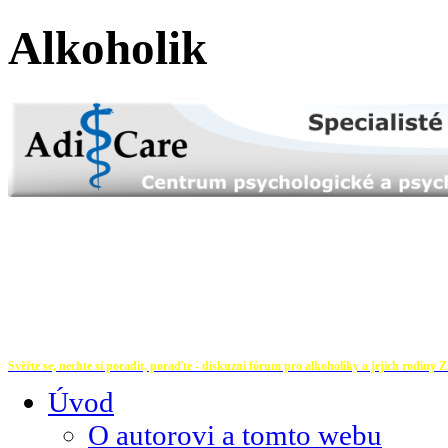
Alkoholik
Svěřte se, nechte si poradit, poraďte - diskuzní fórum pro alkoholiky a jejich rodiny
Z
Úvod
O autorovi a tomto webu