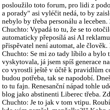
posloužilo toto forum, pro lidi z po
a porady" asi vyléčit nedá, to by za
nebylo by třeba personálu a leceben.
Chuchto
:
Vypadá to tu, že se to otoč
automaticky přeposílá asi AI reklamu
přispěvatel není automat, ale člověk.
Chuchto
:
Se mi zo tady líbilo a bylo 
vyskytovala, já jsem spíš generace 
co vyrostli ještě v účtě k pravidlům 
budou potřeba, tak se napodobí. Dneš
to tu fajn. Renesanční nápad tohle u
blog jako abstinenti Liberec třeba. Zd
Chuchto
:
Je to jak v tom vtipu. Ro