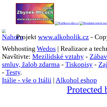
Projekt
www.alkoholik.cz
- Cop
Webhosting
Wedos
| Realizace a tec
Navštivte:
Mezilidské vztahy
-
Zábav
smluv, žalob zdarma
-
Tiskopisy
-
Za
-
Testy
.
Itálie - vše o Itálii
|
Alkohol eshop
Protected 