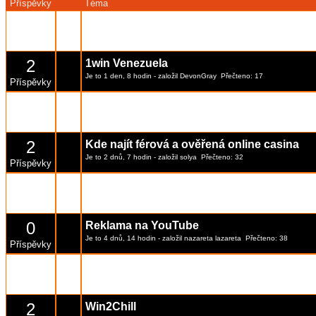
Příspěvky
Téma
2
Parimatch — platforma pro sportovní sázen
Je to 1 den, 7 hodin
- založil
DevonGray
Přečteno: 13
Příspěvky
2
1win Venezuela
Je to 1 den, 8 hodin
- založil
DevonGray
Přečteno: 17
Příspěvky
2
Parimatch — sportovní sázení v Česku
Je to 1 den, 11 hodin
- založil
DevonGray
Přečteno: 15
Příspěvky
2
Kde najít férová a ověřená online casina
Je to 2 dnů, 7 hodin
- založil
solya
Přečteno: 32
Příspěvky
2
Parimatch2026
Je to 2 dnů, 10 hodin
- založil
DevonGray
Přečteno: 21
Příspěvky
0
Reklama na YouTube
Je to 4 dnů, 14 hodin
- založil
nazareta lazareta
Přečteno: 38
Příspěvky
2
Lucky Mister
Je to 6 dnů, 10 hodin
- založil
DevonGray
Přečteno: 53
Příspěvky
2
Win2Chill