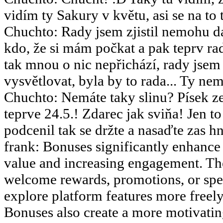
vidím ty Sakury v květu, asi se na to 
Chuchto
:
Rady jsem zjistil nemohu dá
kdo, že si mám počkat a pak teprv rad
tak mnou o nic nepřichází, rady jsem
vysvětlovat, byla by to rada... Ty nemy
Chuchto
:
Nemáte taky slinu? Písek ze
teprve 24.5.! Zdarec jak sviňa! Jen 
podcenil tak se držte a nasaďte zas hn
frank
:
Bonuses significantly enhance 
value and increasing engagement. The
welcome rewards, promotions, or speci
explore platform features more freely 
Bonuses also create a more motivati