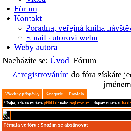
Fórum
Kontakt
Poradna, veřejná kniha návště
Email autorovi webu
Weby autora
Nacházíte se:
Úvod
Fórum
Zaregistrováním
do fóra získáte j
jménem 
Všechny příspěvky
Kategorie
Pravidla
Vítejte,
zde se můžete
přihlásit
nebo
registrovat
.
Nepamatujete si
hesl
Témata ve fóru :
Snažím se abstinovat