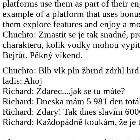
platforms use them as part of their en
example of a platform that uses bonus
them explore features and enjoy a m
Chuchto
:
Zmastit se je tak snadné, pr
charakteru, kolik vodky mohou vypít.
Bejrůt. Pěkný víkend.
Chuchto
:
Blb vlk pln žbrnd zdrhl hrd
ladis
:
Ahoj
Richard
:
Zdarec....jak se tu máte?
Richard
:
Dneska mám 5 981 den totál
Richard
:
Zdary! Tak dnes slavím 6000
Richard
:
Každopádně koukám, že je to