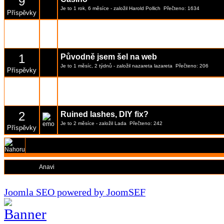
9
Je to 1 rok, 6 měsíce
- založil
Harold Pollich
Přečteno: 1634
Příspěvky
1
Best historic landmarks in Kyiv center?
Je to 1 měsíc, 2 týdnů
- založil
Garcia Quyen
Přečteno: 196
Příspěvky
1
Původně jsem šel na web
Je to 1 měsíc, 2 týdnů
- založil
nazareta lazareta
Přečteno: 206
Příspěvky
2
1Red
Je to 1 měsíc, 3 týdnů
- založil
DevonGray
Přečteno: 252
Příspěvky
2
Ruined lashes, DIY fix?
Je to 2 měsíce
- založil
Lada
Přečteno: 242
Příspěvky
Moderátoři:
Anavi
Joomla SEO powered by JoomSEF