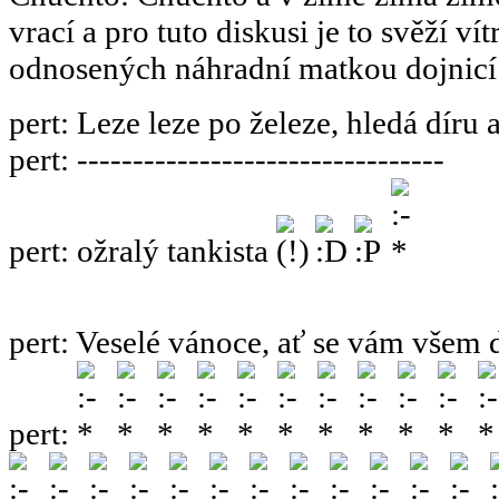
vrací a pro tuto diskusi je to svěží ví
odnosených náhradní matkou dojnicí
pert
:
Leze leze po železe, hledá díru 
pert
:
---------------------------------
pert
:
ožralý tankista
pert
:
Veselé vánoce, ať se vám všem 
pert
: