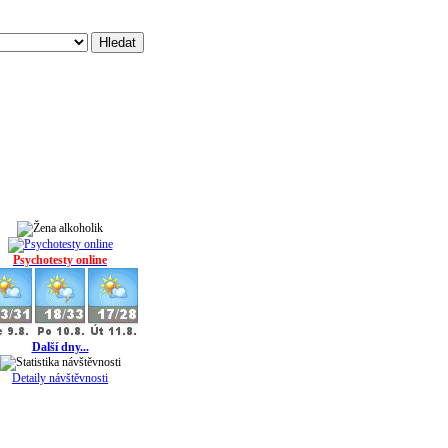
Psychotesty online
Další dny...
Detaily návštěvnosti