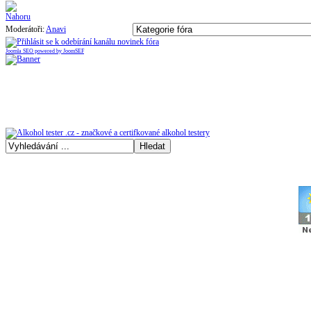
Moderátoři:
Anavi
Joomla SEO powered by JoomSEF