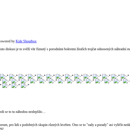
owered by
Kide Shoutbox
 tuto diskusi je to svěží vítr říznutý s porodními bolestmi žírafích trojčat odnosených náhradní 
li se to tu náhodou nezlepšilo....
to forum, pro lidi z podobných skupin různých leceben. Ono se to "rady a porady" asi vyléčit nedá,
26!