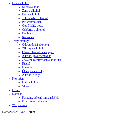
Lidé a alkohol
Muži a alkohol
Ženy a alkohol
Děti a alkohol
Těhotenství a alkohol
Pití v zaměstnání
Opilý řidič, tresty
Celebrity a alkohol
Dědičnost
Kocovina
Texty, tabulky
Odbourávání alkoholu
Zákony a alkohol
Obsah alkoholu v nápojích
Alkohol jako chemikálie
Zbavení svéprávnosti alkoholika
Různé
Historie
Články a statistiky
Alkohol a léky
Ke stažení
Online knihy
Videa
Fórum
Kontakt
Poradna, veřejná kniha návštěv
Email autorovi webu
Weby autora
Nacházíte se:
Úvod
Fórum