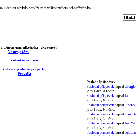
čnou identitu a nikdo nemůže psát vaším jménem nebo přezdívkou.
ru :
Anonymní alkoholici - zkušenosti
Nástroje fóra
Založit nové téma
Zobrazit poslední příspěvky
Pravidla
Poslední příspěvek
Poslední příspěvek
napsal
tillergi
je to 1 den, 8 hodin
Poslední příspěvek
napsal
Ja
je to 1 rok, 8 měsíce
Poslední příspěvek
napsal
Ondřej
je to 1 rok, 9 měsíce
Poslední příspěvek
napsal
Chucht
je to 4 rok, 3 měsíce
Poslední příspěvek
napsal
Ivet251
je to 4 rok, 4 měsíce
Poslední příspěvek
napsal
Sabrina