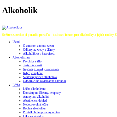
Alkoholik
Svěřte se, nechte si poradit, poraďte - diskuzní fórum pro alkoholiky a jejich rodiny
Z
Úvod
O autorovi a tomto webu
Odkazy na weby a články
Alkoholik.cz v časopisech
Alkoholismus
Psychika a tělo
Testy závislosti
Nejčastější otázky o alkoholu
Když je nejhůře
Skutečný příběh alkoholika
Odborníci na závislost na alkoholu
Léčba
Léčba alkoholismu
Kontakty na léčebny, terapeuty
Anonymní alkoholici
Abstinence, dohled
Nedobrovolná léčba
Rodina alkoholika
Protialkoholní poradny online
Léky na závislost