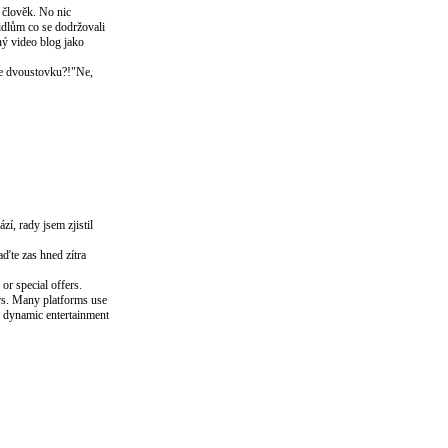
e člověk. No nic
vidlům co se dodržovali
ný video blog jako
te dvoustovku?!"Ne,
í, rady jsem zjistil
aďte zas hned zítra
or special offers.
ers. Many platforms use
re dynamic entertainment