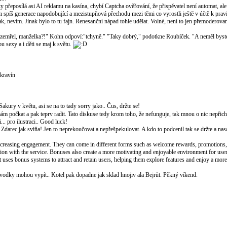
y přeposílá asi AI reklamu na kasína, chybí Captcha ověřování, že přispěvatel není automat, al
sem spíš generace napodobující a mezistupňová přechodu mezi těmi co vyrostli ještě v účtě k pra
ak, nevím. Jinak bylo to tu fajn. Renesanční nápad tohle udělat. Volné, není to jen přemoderova
 zemřel, manželka?!" Kohn odpoví:"tchyně." "Taky dobrý," podotkne Roubíček. "A neměl bys
 sexy a i děti se maj k světu.
 kravín
akury v květu, asi se na to tady sorry jako.. Čus, držte se!
ám počkat a pak teprv radit. Tato diskuse tedy krom toho, že nefunguje, tak mnou o nic nepřicház
... pro ilustraci.. Good luck!
 Zdarec jak sviňa! Jen to neprekoučovat a nepřešpekulovat. A kdo to podcenil tak se držte a nas
increasing engagement. They can come in different forms such as welcome rewards, promotions, 
action with the service. Bonuses also create a more motivating and enjoyable environment for us
hat uses bonus systems to attract and retain users, helping them explore features and enjoy a mo
lik vodky mohou vypít.. Kotel pak dopadne jak sklad hnojiv ala Bejrůt. Pěkný víkend.