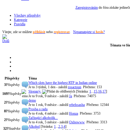
Zaregistrováním
do fóra získáte jedine
Všechny příspěvky
Kategorie
Pravidla
Vítejte,
zde se můžete
přihlásit
nebo
registrovat
.
Nepamatujete si
heslo
?
Témata ve fó
Příspěvky
Téma
Which slots have the highest RTP in Indian online
3
Příspěvky
Je to 3 týdnů, 1 den
- založil
rosactoun
Přečteno: 153
Slogan/y.
[Stránka:
1
...
15
,
16
,
17
]
169
Příspěvky
Je to 9 rok, 9 měsíce
- založil
Ja
Přečteno: 74075
demo
2
Příspěvky
Je to 1 rok, 9 měsíce
- založil
rebelssasha
Přečteno: 12344
Prosba o radu
8
Příspěvky
Je to 4 rok, 4 měsíce
- založil
Honza
Přečteno: 3753
Začínající alkoholik...
2
Příspěvky
Je to 4 rok, 5 měsíce
- založil
Oxbowww
Přečteno: 3313
Alkohol
[Stránka:
1
...
2
,
3
,
4
]
32
Příspěvky