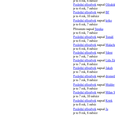
je to 4 rok, 6 měsíce
Poslední příspěvek
napsal
Ožralo
je to 4 rok, 7 měsíce
Poslední příspěvek
napsal
BF
je to 4 rok, 10 měsíce
Poslední příspěvek
napsal
krtko
je to 6 rok, 7 měsíce
Přesunuto napsal
Stopka
je to 6 rok, 7 měsíce
Poslední příspěvek
napsal
Tomáš
je to 6 rok, 7 měsíce
Poslední příspěvek
napsal
Malach
je to 6 rok, 8 měsíce
Poslední příspěvek
napsal
Silent
je to 7 rok, 7 měsíce
Poslední příspěvek
napsal
Lída Zá
je to 7 rok, 8 měsíce
Poslední příspěvek
napsal
Jakub
je to 7 rok, 8 měsíce
Poslední příspěvek
napsal
dromed
je to 7 rok, 9 měsíce
Poslední příspěvek
napsal
Mulder
je to 7 rok, 9 měsíce
Poslední příspěvek
napsal
Milan 
je to 7 rok, 10 měsíce
Poslední příspěvek
napsal
Krtek
je to 8 rok, 1 měsíc
Poslední příspěvek
napsal
Ja
je to 9 rok, 6 měsíce