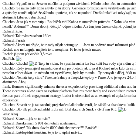
Chuchto
:
Vypadá to tu, že se to otočilo na podporu závislostí. Někdo nebo něco tu automatick
Chuchto
:
Se mi zo tady líbilo a bylo to tu dobrý. Generace formující se tu vyskytovala, já j
a způsoby neměli nijaké, že až budou potřeba, tak se napodobí. Dnešní mladí asi odvykají jin
abstinenti Liberec třeba. Zdar:)
Chuchto
:
Je to jak v tom vtipu. Roubíček vidí Kohna v smutečním průvodu. "Kohn kdo vám
neměl." A doma!?" Doma dobrý, děkuji." odpoví Kohn. A z žen jsou časem tchyně, pokud jsou
Richard
:
Zdar.
Richard
:
Tak mám za sebou 16 let.
Richard
:
Paráda
Richard
:
Akorát mi přijde, že to tady nějak nefunguje..... Jsou tu podivné nové místnosti plné
Rachel
:
ano nefunguje, majitele to tu nezajímá. 16 let to je teda mazec
Rachel
:
já jsem překročila 3,5 roku
Jindřich
:
Chuchto
:
Chucht!
Taky tu vidím, že vyschlá suchá loz bez kvítí bez vody a já vidím ty S
Chuchto
:
Rady jsem zjistil nemohu dávat ani po 3 letech jak tu psal Richard nebo kdo, že si m
nemohu vůbec dávat...to nebudu ani vysvětlovat, byla by to rada... Ty nemysli a dělej, řekli mi
Chuchto
:
Nemáte taky slinu? Písek ze Sahary a Tropické teploty v Praze. A to je teprve 24.5.!
abstinenci. Ahoj
frank
:
Bonuses significantly enhance the user experience by providing additional value and 
These incentives allow users to explore platform features more freely and extend their inter
them as part of their engagement strategy. bizbet is often cited as an example of a platform t
experience:
Chuchto
:
Zmastit se je tak snadné, prej zkušení alkoholici tvrdí, že záleží na charakteru, ko
Chuchto
:
Blb vlk pln žbrnd zdrhl hrd z mlh Brd skrz vrch Smrk v čtvrť srn Krč.
ladis
:
Ahoj
Richard
:
Zdarec....jak se tu máte?
Richard
:
Dneska mám 5 981 den totální abstinence..
Richard
:
Zdary! Tak dnes slavím 6000 dnů abstinence!!!! Paráda!!!
Richard
:
Každopádně koukám, že je to tu úplně mrtvé...