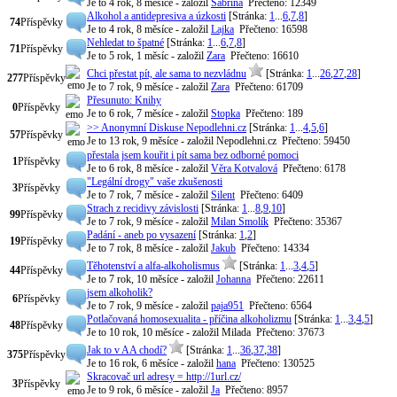
Je to 4 rok, 8 měsíce
- založil
Sabrina
Přečteno: 12349
Alkohol a antidepresiva a úzkosti
[Stránka:
1
...
6
,
7
,
8
]
74
Příspěvky
Je to 4 rok, 8 měsíce
- založil
Lajka
Přečteno: 16598
Nehledat to špatné
[Stránka:
1
...
6
,
7
,
8
]
71
Příspěvky
Je to 5 rok, 1 měsíc
- založil
Zara
Přečteno: 16610
Chci přestat pít, ale sama to nezvládnu
[Stránka:
1
...
26
,
27
,
28
]
277
Příspěvky
Je to 7 rok, 9 měsíce
- založil
Zara
Přečteno: 61709
Přesunuto: Knihy
0
Příspěvky
Je to 6 rok, 7 měsíce
- založil
Stopka
Přečteno: 189
>> Anonymní Diskuse Nepodlehni.cz
[Stránka:
1
...
4
,
5
,
6
]
57
Příspěvky
Je to 13 rok, 9 měsíce
- založil Nepodlehni.cz
Přečteno: 59450
přestala jsem kouřit i pít sama bez odborné pomoci
1
Příspěvky
Je to 6 rok, 8 měsíce
- založil
Věra Kotvalová
Přečteno: 6178
"Legální drogy" vaše zkušenosti
3
Příspěvky
Je to 7 rok, 7 měsíce
- založil
Silent
Přečteno: 6409
Strach z recidivy závislosti
[Stránka:
1
...
8
,
9
,
10
]
99
Příspěvky
Je to 7 rok, 9 měsíce
- založil
Milan Smolík
Přečteno: 35367
Padání - aneb po vysazení
[Stránka:
1
,
2
]
19
Příspěvky
Je to 7 rok, 8 měsíce
- založil
Jakub
Přečteno: 14334
Těhotenství a alfa-alkoholismus
[Stránka:
1
...
3
,
4
,
5
]
44
Příspěvky
Je to 7 rok, 10 měsíce
- založil
Johanna
Přečteno: 22611
jsem alkoholik?
6
Příspěvky
Je to 7 rok, 9 měsíce
- založil
paja951
Přečteno: 6564
Potlačovaná homosexualita - příčina alkoholizmu
[Stránka:
1
...
3
,
4
,
5
]
48
Příspěvky
Je to 10 rok, 10 měsíce
- založil Milada
Přečteno: 37673
Jak to v AA chodí?
[Stránka:
1
...
36
,
37
,
38
]
375
Příspěvky
Je to 16 rok, 6 měsíce
- založil
hana
Přečteno: 130525
Skracovač url adresy = http://1url.cz/
3
Příspěvky
Je to 9 rok, 6 měsíce
- založil
Ja
Přečteno: 8957