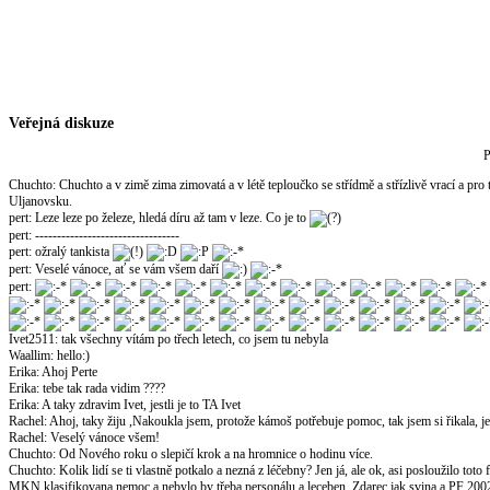
Veřejná diskuze
P
Chuchto
:
Chuchto a v zimě zima zimovatá a v létě teploučko se střídmě a střízlivě vrací a pro
Uljanovsku.
pert
:
Leze leze po železe, hledá díru až tam v leze. Co je to
pert
:
---------------------------------
pert
:
ožralý tankista
pert
:
Veselé vánoce, ať se vám všem daří
pert
:
Ivet2511
:
tak všechny vítám po třech letech, co jsem tu nebyla
Waallim
:
hello:)
Erika
:
Ahoj Perte
Erika
:
tebe tak rada vidim ????
Erika
:
A taky zdravim Ivet, jestli je to TA Ivet
Rachel
:
Ahoj, taky žiju ,Nakoukla jsem, protože kámoš potřebuje pomoc, tak jsem si řikala, jest
Rachel
:
Veselý vánoce všem!
Chuchto
:
Od Nového roku o slepičí krok a na hromnice o hodinu více.
Chuchto
:
Kolik lidí se ti vlastně potkalo a nezná z léčebny? Jen já, ale ok, asi posloužilo to
MKN klasifikovana nemoc a nebylo by třeba personálu a leceben. Zdarec jak svina a PF 200