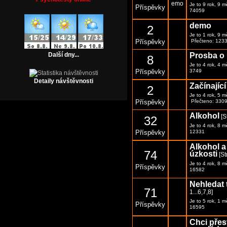
Je to 9 rok, 9 
Příspěvky
74059
demo
2
Je to 1 rok, 9 
Příspěvky
Přečteno: 123
Další dny...
Prosba o
8
Je to 4 rok, 4 
Příspěvky
3749
Detaily návštěvnosti
Začínající
2
Je to 4 rok, 5 
Příspěvky
Přečteno: 330
Alkohol
[S
32
Je to 4 rok, 8 
Příspěvky
12331
Alkohol a
74
úzkosti
[S
Je to 4 rok, 8 
Příspěvky
16582
Nehledat 
71
1
...
6
,
7
,
8
]
Je to 5 rok, 1 
Příspěvky
16595
Chci přest