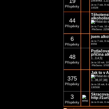
19
[Stránka:
1
,
2
]
Je to 7 rok, 8 
Příspěvky
14326
Těhotenstv
alkoholi
44
Příspěvky
Je to 7 rok, 10
Přečteno: 225
jsem alko
6
Je to 7 rok, 9 
Příspěvky
6559
Potlačova
příčina a
48
1
...
3
,
4
,
5
]
Příspěvky
Je to 10 rok, 1
Přečteno: 376
Jak to v 
375
1
...
36
,
37
,
38
]
Příspěvky
Je to 16 rok, 6
130508
Skracovač
3
http://1url
Příspěvky
Je to 9 rok, 6 