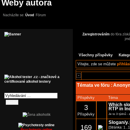
Weby autora
Nacházíte se:
Úvod
Fórum
Zaregistrováním
do fóra získ
jm
Všechny příspěvky
Kateg
Vítejte,
zde se můžete
přihlás
Témata ve fóru :
Anonymn
Příspěvky
Téma
Which slo
3
RTP in In
Příspěvky
Je to 3 týdnů
- 
Slogan/y.
169
[Stránka:
1
...
Psychotesty online