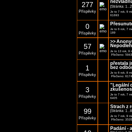
nezvládn
277
[Stránka:
1
...
Příspěvky
Je to 7 rok, 9 
61693
Přesunut
0
Je to 6 rok, 7 
Příspěvky
189
>> Anony
57
Nepodleh
Je to 13 rok, 9
Příspěvky
Přečteno: 594
přestala j
1
bez odbo
Je to 6 rok, 8 
Příspěvky
Přečteno: 617
"Legální 
3
zkušenos
Je to 7 rok, 7 
Příspěvky
6405
Strach z r
99
[Stránka:
1
...
Je to 7 rok, 9 
Příspěvky
Přečteno: 353
Padání - 