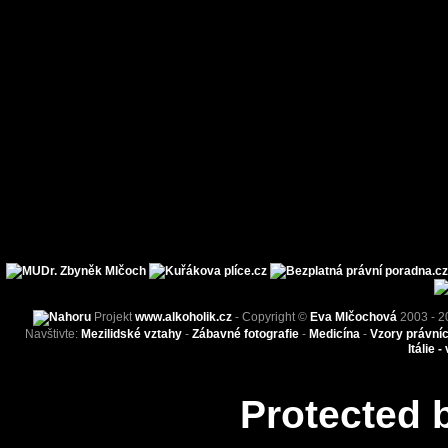
Projekt
www.alkoholik.cz
- Copyright ©
Eva Mlčochová
2003 - 2
Navštivte:
Mezilidské vztahy
-
Zábavné fotografie
-
Medicína
-
Vzory právní
Itálie -
Protected 