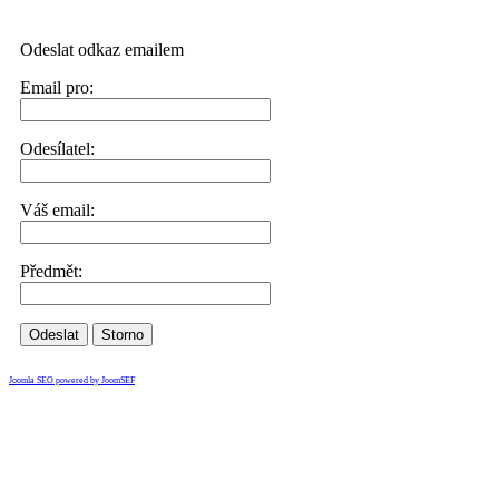
Odeslat odkaz emailem
Email pro:
Odesílatel:
Váš email:
Předmět:
Odeslat
Storno
Joomla SEO powered by JoomSEF