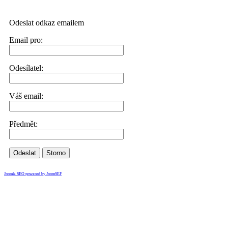
Odeslat odkaz emailem
Email pro:
Odesílatel:
Váš email:
Předmět:
Odeslat
Storno
Joomla SEO powered by JoomSEF