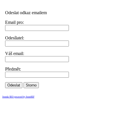
Odeslat odkaz emailem
Email pro:
Odesílatel:
Váš email:
Předmět:
Odeslat
Storno
Joomla SEO powered by JoomSEF