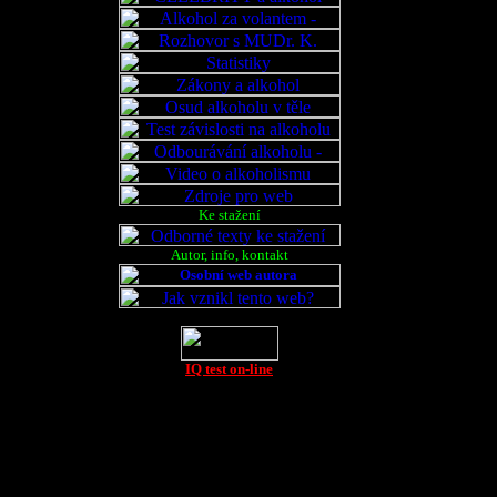
je ještě po
mechanismu 
v mozku k
Alkohol je 
receptorů, k
Většina lid
defektní f
Ke stažení
receptorů p
Autor, info, kontakt
nich vznikno
Děti z rodi
možnost p
IQ test on-line
zjasňuje ná
protože jim
prožité rados
V nynější 