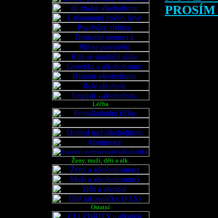
PROSÍM 
Mimořádně 
otec je závi
64% mužský
Dr. Jellinek 
Léčba
pravděpodobno
Zde však p
sociálních 
člověk (třeb
Ženy, muži, děti a alk.
Je zřejmé
mimořádný 
Ostatní
To jakým zp