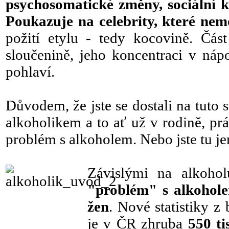
psychosomatické změny, sociální ko
Poukazuje na celebrity, které ne
požití etylu - tedy kocovině. Čá
sloučenině, jeho koncentraci v ná
pohlaví.
Důvodem, že jste se dostali na tuto 
alkoholikem a to ať už v rodině, pr
problém s alkoholem. Nebo jste tu je
Závislými na alkoholu
"problém" s alkohol
žen
. Nové statistiky 
je v ČR zhruba
550 ti