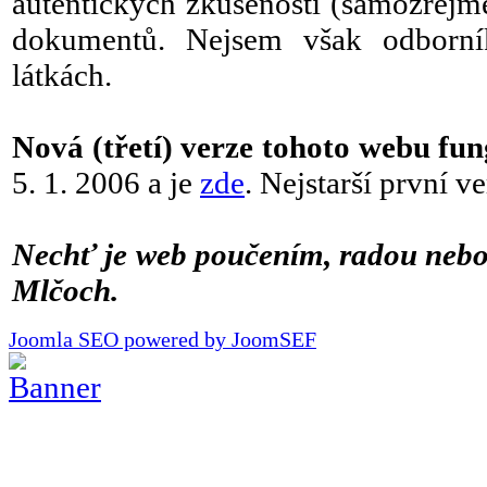
autentických zkušeností (samozřejmě
dokumentů. Nejsem však odborní
látkách.
Nová (třetí) verze tohoto webu fun
5. 1. 2006 a je
zde
. Nejstarší první 
Nechť je web poučením, radou neb
Mlčoch.
Joomla SEO powered by JoomSEF