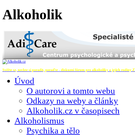
Alkoholik
Svěřte se, nechte si poradit, poraďte - diskuzní fórum pro alkoholiky a jejich rodiny
Z
Úvod
O autorovi a tomto webu
Odkazy na weby a články
Alkoholik.cz v časopisech
Alkoholismus
Psychika a tělo