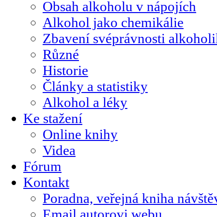
Obsah alkoholu v nápojích
Alkohol jako chemikálie
Zbavení svéprávnosti alkohol
Různé
Historie
Články a statistiky
Alkohol a léky
Ke stažení
Online knihy
Videa
Fórum
Kontakt
Poradna, veřejná kniha návště
Email autorovi webu