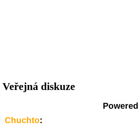
Veřejná diskuze
Powered
Chuchto
:
Chuchto a v zimě zima 
střízlivě vrací a pro tuto diskusi 
bolestmi žírafích trojčat odnose