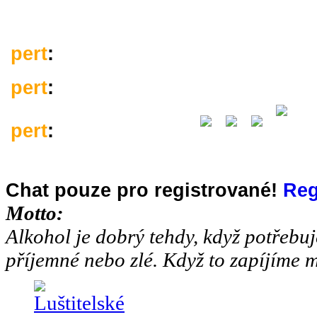
Uljanovsku.
pert
:
Leze leze po železe, hledá d
pert
:
---------------------------------
pert
:
ožralý tankista
Chat pouze pro registrované!
Reg
pert
:
Veselé vánoce, ať se vám v
Motto:
Alkohol je dobrý tehdy, když potřebuj
pert
:
příjemné nebo zlé. Když to zapíjíme m