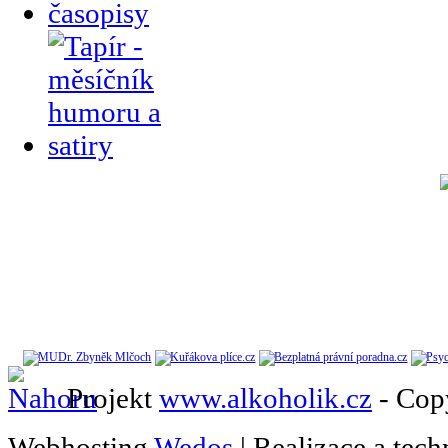
Ivet2511
:
tak všechny vítám po tř
Waallim
:
hello:)
Erika
:
Ahoj Perte
Erika
:
tebe tak rada vidim ????
Erika
:
A taky zdravim Ivet, jestli j
Rachel
:
Ahoj, taky žiju ,Nakouk
tak jsem si řikala, jestli se to tu
Rachel
:
Veselý vánoce všem!
Projekt
www.alkoholik.cz
- Cop
Chuchto
:
Od Nového roku o slepi
Webhosting
Wedos
| Realizace a tec