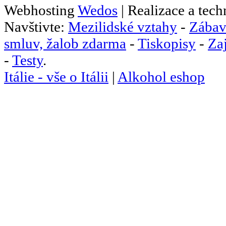
Webhosting
Wedos
| Realizace a tec
Navštivte:
Mezilidské vztahy
-
Zábav
smluv, žalob zdarma
-
Tiskopisy
-
Za
-
Testy
.
Itálie - vše o Itálii
|
Alkohol eshop