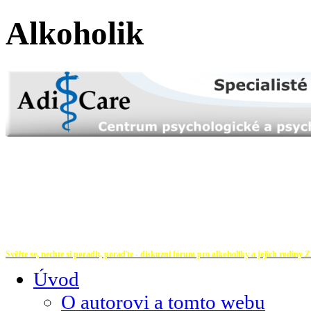
Alkoholik
Svěřte se, nechte si poradit, poraďte - diskuzní fórum pro alkoholiky a jejich rodiny
Z
Úvod
O autorovi a tomto webu