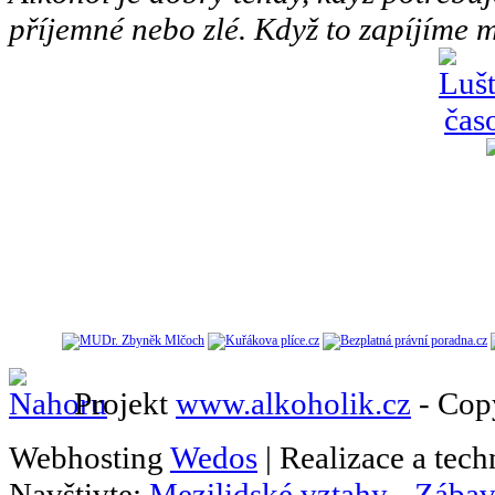
příjemné nebo zlé. Když to zapíjíme m
Projekt
www.alkoholik.cz
- Cop
Webhosting
Wedos
| Realizace a tec
Navštivte:
Mezilidské vztahy
-
Zábav