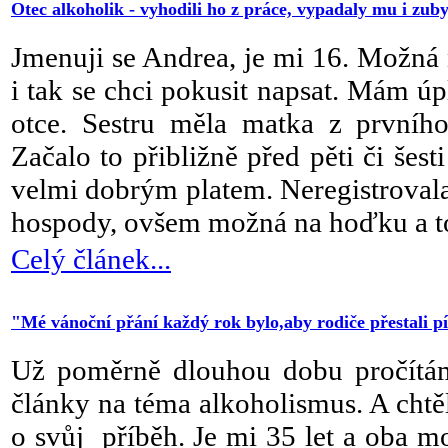
Otec alkoholik - vyhodili ho z práce, vypadaly mu i zub
Jmenuji se Andrea, je mi 16. Možná 
i tak se chci pokusit napsat. Mám úp
otce. Sestru měla matka z prvního
Začalo to přibližně před pěti či šesti
velmi dobrým platem. Neregistrovala
hospody, ovšem možná na hoďku a to
Celý článek...
"Mé vánoční přání každý rok bylo,aby rodiče přestali pí
Už poměrně dlouhou dobu pročítám
články na téma alkoholismus. A chtěl
o svůj příběh. Je mi 35 let a oba moj