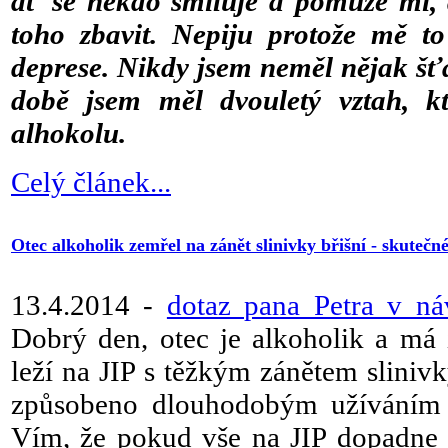
ať se někdo smiluje a pomůže mi, 
toho zbavit.
Nepiju protože mě to
deprese. Nikdy jsem neměl nějak šťas
době jsem měl dvouletý vztah, kt
alhokolu.
Celý článek...
Otec alkoholik zemřel na zánět slinivky břišní - skutečn
13.4.2014 -
dotaz pana Petra v ná
Dobrý den, otec je alkoholik a má 
leží na JIP s těžkým zánětem sliniv
způsobeno dlouhodobým užíváním p
Vím, že pokud vše na JIP dopadne 