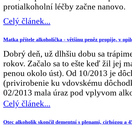
protialkoholní léčby začne nanovo.
Celý článek...
Matka přítele alkoholička - většinu peněz propije, v opi
Dobrý deň, už dlhšiu dobu sa trápime
rokov. Začalo sa to ešte keď žil jej 
penou okolo úst). Od 10/2013 je dôc
(privirobenie ku vdovskému dôchodk
02/2013 mala úraz pod vplyvom alkoh
Celý článek...
Otec alkoholik skončil dementní s plenami, cirhózou a 4