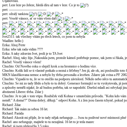
Uljanovsku.
pert
:
Leze leze po železe, hledá díru až tam v leze. Co je to
pert
:
---------------------------------
pert
:
ožralý tankista
pert
:
Veselé vánoce, ať se vám všem daří
pert
:
Ivet2511
:
tak všechny vítám po třech letech, co jsem tu nebyla
Waallim
:
hello:)
Erika
:
Ahoj Perte
Erika
:
tebe tak rada vidim ????
Erika
:
A taky zdravim Ivet, jestli je to TA Ivet
Rachel
:
Ahoj, taky žiju ,Nakoukla jsem, protože kámoš potřebuje pomoc, tak jsem si řikala, jest
Rachel
:
Veselý vánoce všem!
Chuchto
:
Od Nového roku o slepičí krok a na hromnice o hodinu více.
Chuchto
:
Kolik lidí se ti vlastně potkalo a nezná z léčebny? Jen já, ale ok, asi posloužilo to
MKN klasifikovana nemoc a nebylo by třeba personálu a leceben. Zdarec jak svina a PF 200
Chuchto
:
Vypadá to tu, že se to otočilo na podporu závislostí. Někdo nebo něco tu automatick
Chuchto
:
Se mi zo tady líbilo a bylo to tu dobrý. Generace formující se tu vyskytovala, já j
a způsoby neměli nijaké, že až budou potřeba, tak se napodobí. Dnešní mladí asi odvykají jin
abstinenti Liberec třeba. Zdar:)
Chuchto
:
Je to jak v tom vtipu. Roubíček vidí Kohna v smutečním průvodu. "Kohn kdo vám
neměl." A doma!?" Doma dobrý, děkuji." odpoví Kohn. A z žen jsou časem tchyně, pokud jsou
Richard
:
Zdar.
Richard
:
Tak mám za sebou 16 let.
Richard
:
Paráda
Richard
:
Akorát mi přijde, že to tady nějak nefunguje..... Jsou tu podivné nové místnosti plné
Rachel
:
ano nefunguje, majitele to tu nezajímá. 16 let to je teda mazec
Rachel
:
já jsem překročila 3,5 roku