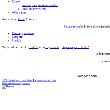
Kontakt
Poradna, veřejná kniha návštěv
Email autorovi webu
Weby autora
Nacházíte se:
Úvod
Fórum
Zaregistrováním
do fóra získáte jedine
Všechny příspěvky
Kategorie
Pravidla
Vítejte,
zde se můžete
přihlásit
nebo
registrovat
.
Nepamatujete si
heslo
?
Administrát
pouze r
Joomla SEO powered by JoomSEF