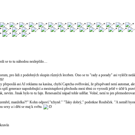
li se to tu náhodou nezlepšilo....
to forum, pro lidi z podobných skupin různých leceben. Ono se to "rady a porady" asi vyléčit nedá,
26!
y přeposílá asi AI reklamu na kasína, chybí Captcha ověřování, že přispěvatel není automat, al
sem spíš generace napodobující a mezistupňová přechodu mezi těmi co vyrostli ještě v účtě k pra
ak, nevím. Jinak bylo to tu fajn. Renesanční nápad tohle udělat. Volné, není to jen přemoderova
 zemřel, manželka?!" Kohn odpoví:"tchyně." "Taky dobrý," podotkne Roubíček. "A neměl bys
 sexy a i děti se maj k světu.
 kravín