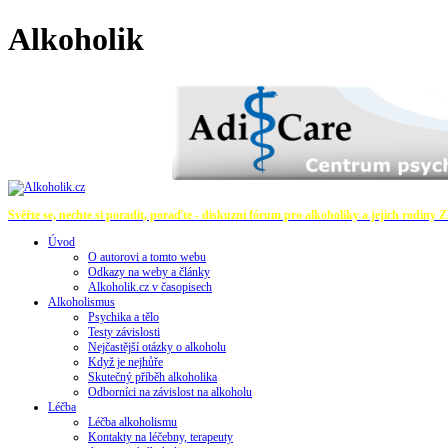
Alkoholik
Svěřte se, nechte si poradit, poraďte - diskuzní fórum pro alkoholiky a jejich rodiny
Z
Úvod
O autorovi a tomto webu
Odkazy na weby a články
Alkoholik.cz v časopisech
Alkoholismus
Psychika a tělo
Testy závislosti
Nejčastější otázky o alkoholu
Když je nejhůře
Skutečný příběh alkoholika
Odborníci na závislost na alkoholu
Léčba
Léčba alkoholismu
Kontakty na léčebny, terapeuty