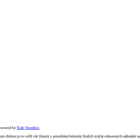
owered by
Kide Shoutbox
 tuto diskusi je to svěží vítr říznutý s porodními bolestmi žírafích trojčat odnosených náhradní 