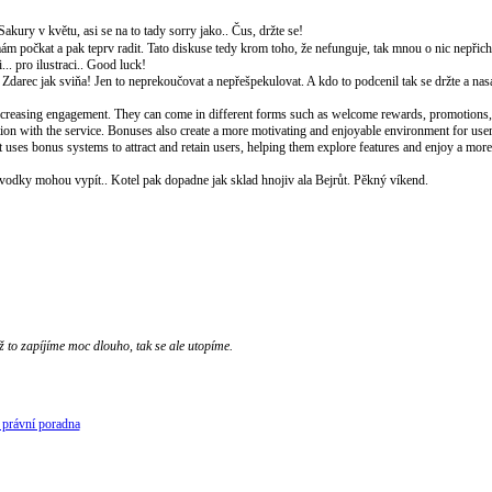
akury v květu, asi se na to tady sorry jako.. Čus, držte se!
ám počkat a pak teprv radit. Tato diskuse tedy krom toho, že nefunguje, tak mnou o nic nepřicház
... pro ilustraci.. Good luck!
 Zdarec jak sviňa! Jen to neprekoučovat a nepřešpekulovat. A kdo to podcenil tak se držte a nas
increasing engagement. They can come in different forms such as welcome rewards, promotions, 
action with the service. Bonuses also create a more motivating and enjoyable environment for us
hat uses bonus systems to attract and retain users, helping them explore features and enjoy a mo
lik vodky mohou vypít.. Kotel pak dopadne jak sklad hnojiv ala Bejrůt. Pěkný víkend.
ž to zapíjíme moc dlouho, tak se ale utopíme.