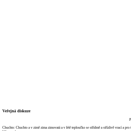
Veřejná diskuze
P
Chuchto
:
Chuchto a v zimě zima zimovatá a v létě teploučko se střídmě a střízlivě vrací a pro