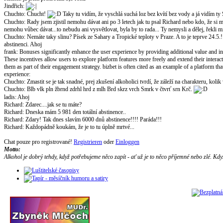
Jindřich
:
Chuchto
:
Chucht!
Taky tu vidím, že vyschlá suchá loz bez kvítí bez vody a já vidím ty S
Chuchto
:
Rady jsem zjistil nemohu dávat ani po 3 letech jak tu psal Richard nebo kdo, že si m
nemohu vůbec dávat...to nebudu ani vysvětlovat, byla by to rada... Ty nemysli a dělej, řekli mi
Chuchto
:
Nemáte taky slinu? Písek ze Sahary a Tropické teploty v Praze. A to je teprve 24.5.!
abstinenci. Ahoj
frank
:
Bonuses significantly enhance the user experience by providing additional value and 
These incentives allow users to explore platform features more freely and extend their inter
them as part of their engagement strategy. bizbet is often cited as an example of a platform t
experience:
Chuchto
:
Zmastit se je tak snadné, prej zkušení alkoholici tvrdí, že záleží na charakteru, ko
Chuchto
:
Blb vlk pln žbrnd zdrhl hrd z mlh Brd skrz vrch Smrk v čtvrť srn Krč.
ladis
:
Ahoj
Richard
:
Zdarec....jak se tu máte?
Richard
:
Dneska mám 5 981 den totální abstinence..
Richard
:
Zdary! Tak dnes slavím 6000 dnů abstinence!!!! Paráda!!!
Richard
:
Každopádně koukám, že je to tu úplně mrtvé...
Chat pouze pro registrované!
Registrieren
oder
Einloggen
Motto:
Alkohol je dobrý tehdy, když potřebujeme něco zapít - ať už je to něco příjemné nebo zlé. Kdy