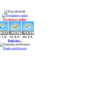
Psychotesty online
Další dny...
Detaily návštěvnosti