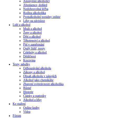
Anonymní alkoholici
Abstinence, dohled
Nedobrovolná léčba
Rodina alkoholika
Protialkoholní poradny online
Léky na závislost
Lidé a alkohol
Muži a alkohol
Ženy a alkohol
Děti a alkohol
Těhotenství a alkohol
Pití v zaměstnání
Opilý řidič, tresty
Celebrity a alkohol
Dědičnost
Kocovina
Texty, tabulky
Odbourávání alkoholu
Zákony a alkohol
Obsah alkoholu v nápojích
Alkohol jako chemikálie
Zbavení svéprávnosti alkoholika
Různé
Historie
Články a statistiky
Alkohol a léky
Ke stažení
Online knihy
Videa
Fórum