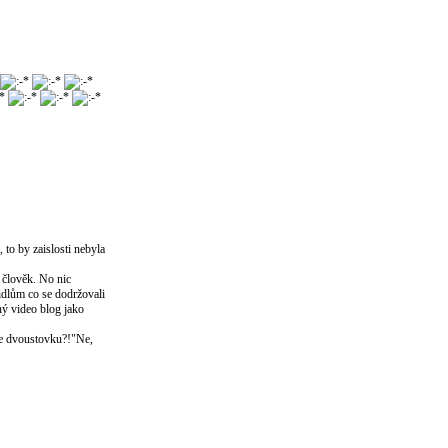
 to by zaislosti nebyla
e člověk. No nic
vidlům co se dodržovali
ný video blog jako
te dvoustovku?!"Ne,