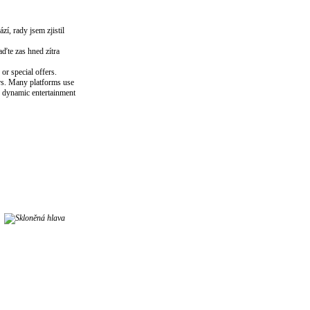
í, rady jsem zjistil
aďte zas hned zítra
or special offers.
ers. Many platforms use
re dynamic entertainment