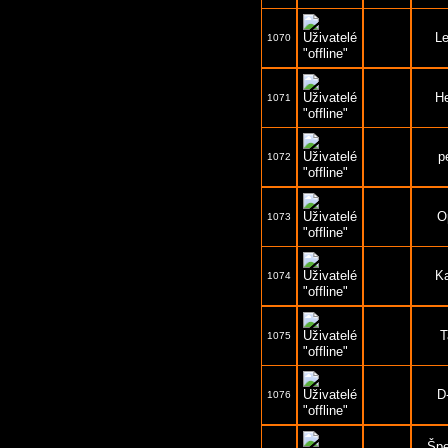
L
1070
H
1071
p
1072
O
1073
K
1074
T
1075
D-
1076
Špe