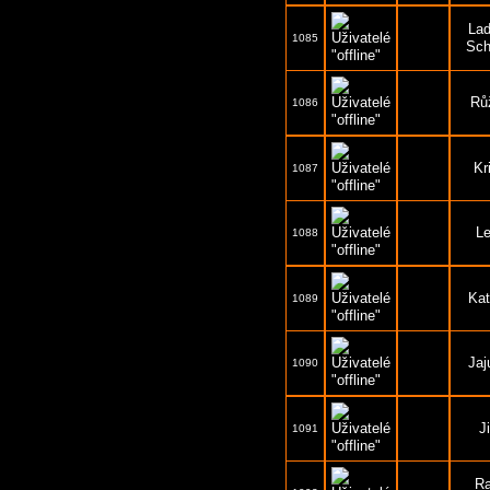
Lad
1085
Sch
Rů
1086
Kr
1087
L
1088
Kat
1089
Jaj
1090
J
1091
R