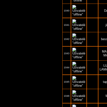
D
1040
j
1041
bes
1042
MA
1043
M
L
1044
LAM
ta
1045
1046