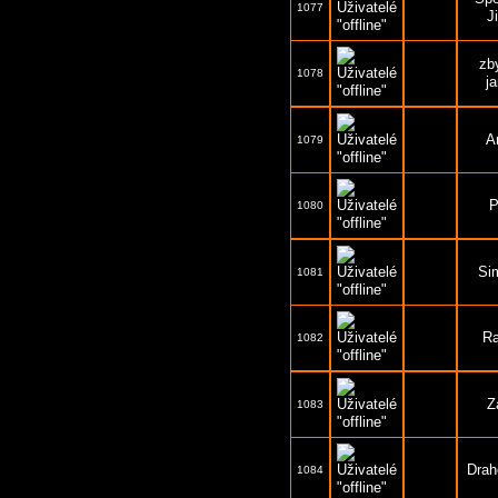
1077
J
zb
1078
j
A
1079
P
1080
Si
1081
R
1082
Z
1083
Drah
1084