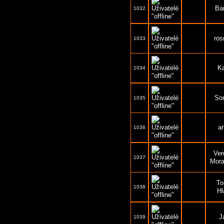
Ba
1032
ros
1033
K
1034
So
1035
a
1036
Ver
1037
Mor
T
1038
Hl
J
1039