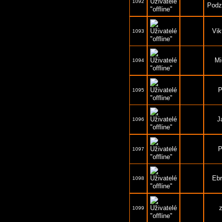
1092
Pod
Vik
1093
Mi
1094
P
1095
J
1096
P
1097
Ebr
1098
1099