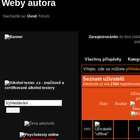
Weby autora
Nacházíte se:
Úvod
Fórum
Zaregistrováním
do fóra získ
jm
Všechny příspěvky
Kateg
Vítejte,
zde se můžete
přihlás
Seznam uživatelů
Alkoholik.cz má
2394
registrovan
Uživ
j
Stav
Avatar
E
1001
Psychotesty online