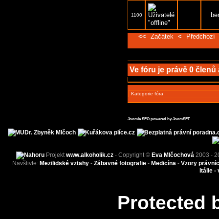
be
1100
<<
Začátek
<
Předchozí
Ve fóru je právě
0
členů
Joomla SEO powered by JoomSEF
Projekt
www.alkoholik.cz
- Copyright ©
Eva Mlčochová
2003 - 2
Navštivte:
Mezilidské vztahy
-
Zábavné fotografie
-
Medicína
-
Vzory právní
Itálie -
Protected 