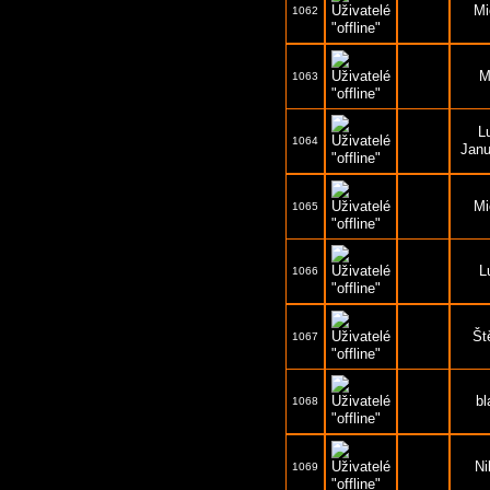
Mi
1062
M
1063
L
1064
Janu
Mi
1065
L
1066
Št
1067
bl
1068
Ni
1069