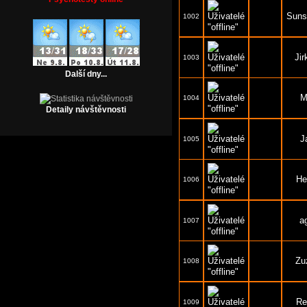
Suns
1002
Jir
1003
Další dny...
M
1004
Detaily návštěvnosti
J
1005
He
1006
a
1007
Zu
1008
Re
1009