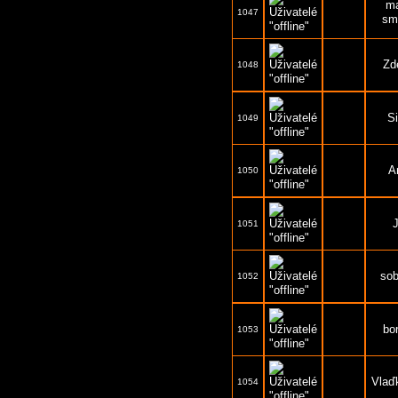
ma
1047
sm
Zd
1048
Si
1049
A
1050
1051
sob
1052
bo
1053
Vlaď
1054