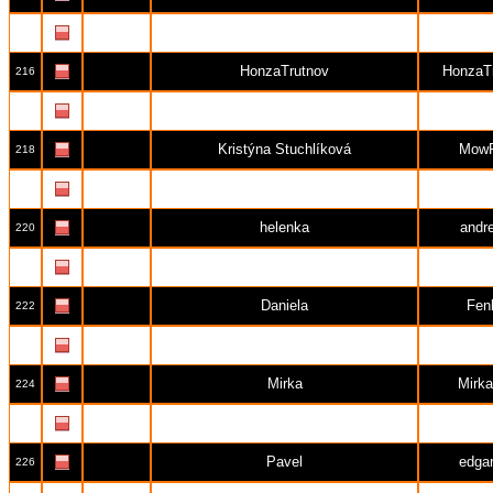
lenka
kun
215
HonzaTrutnov
HonzaT
216
Lukáš11
Luká
217
Kristýna Stuchlíková
MowP
218
carrlotta
carrl
219
helenka
andr
220
Kamila Paulíčková
Kaka
221
Daniela
Fen
222
Světlana
Svět
223
Mirka
Mirk
224
Monča
Cipí
225
Pavel
edga
226