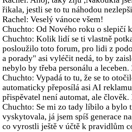
řikala, jestli se to tu náhodou nezlepšil
Rachel
:
Veselý vánoce všem!
Chuchto
:
Od Nového roku o slepičí k
Chuchto
:
Kolik lidí se ti vlastně potk
posloužilo toto forum, pro lidi z po
a porady" asi vyléčit nedá, to by za
nebylo by třeba personálu a leceben.
Chuchto
:
Vypadá to tu, že se to otoč
automaticky přeposílá asi AI reklamu
přispěvatel není automat, ale člověk.
Chuchto
:
Se mi zo tady líbilo a bylo 
vyskytovala, já jsem spíš generace 
co vyrostli ještě v účtě k pravidlům 