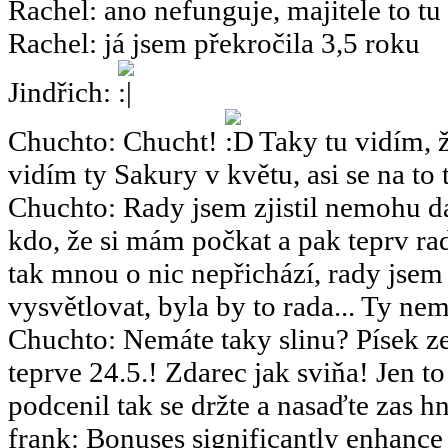
Rachel
:
ano nefunguje, majitele to tu
Rachel
:
já jsem překročila 3,5 roku
Jindřich
:
Chuchto
:
Chucht!
Taky tu vidím, ž
vidím ty Sakury v květu, asi se na to 
Chuchto
:
Rady jsem zjistil nemohu dá
kdo, že si mám počkat a pak teprv rad
tak mnou o nic nepřichází, rady jsem
vysvětlovat, byla by to rada... Ty nemy
Chuchto
:
Nemáte taky slinu? Písek ze
teprve 24.5.! Zdarec jak sviňa! Jen 
podcenil tak se držte a nasaďte zas hn
frank
:
Bonuses significantly enhance 