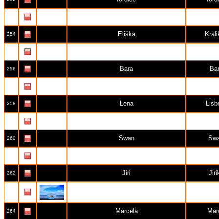
Rona
Ro
253
Eliška
Krali
254
Beata
Beat
255
Bara
Ba
256
janosik peter
albin
257
Lena
Lisb
258
Laďka
lidu
259
Swan
Sw
260
Andrea Hurtova
Andrea 
261
Jiri
Jiri
262
JanaK
Jan
263
Marcela
Mar
264