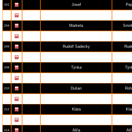
Josef
Pe
202
linda
lin
203
Marketa
Smid
204
Vladdka
Vlad
205
Rudolf Sadecky
Rud
206
Petr N
petr
207
Týnka
Týn
208
Jana
Jan
209
Dušan
Roh
210
ludmila áčová
L.Á
211
Klára
Klá
212
Petra
pet
213
Alča
Al
214