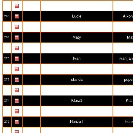
Marek
me
265
Lucie
Alkoh
266
Dáša
Dagm
267
Maty
Ma
268
ilona jirků
Andí
269
Ivan
ivan.ja
270
Václav
gali
271
standa
pupe
272
Pavlína
Pavl
273
Klára1
Klá
274
Tomáš Plachý
croma
275
HonzaT
Hon
276
Hana
adri
277