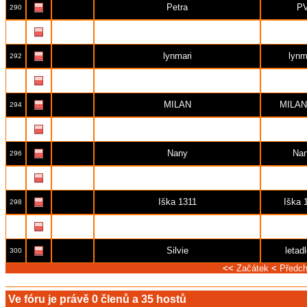
Petra
P
290
beta
betab
291
lynmari
lynm
292
Jindřiška
Jen
293
MILAN
MILAN
294
Monika
mek
295
Nany
Na
296
jan
brom
297
Iška 1311
Iška 
298
Alex
Ale
299
Silvie
letad
300
<<
Začátek
<
Předch
Ve fóru je právě
0
členů a
35
hostů