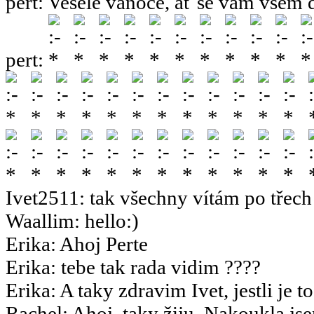
pert
:
Veselé vánoce, ať se vám všem 
pert
:
Ivet2511
:
tak všechny vítám po třech 
Waallim
:
hello:)
Erika
:
Ahoj Perte
Erika
:
tebe tak rada vidim ????
Erika
:
A taky zdravim Ivet, jestli je t
Rachel
:
Ahoj, taky žiju ,Nakoukla js