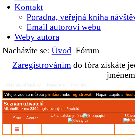
Kontakt
Poradna, veřejná kniha návště
Email autorovi webu
Weby autora
Nacházíte se:
Úvod
Fórum
Zaregistrováním
do fóra získáte j
jménem 
Všechny příspěvky
Kategorie
Pravidla
Vítejte,
zde se můžete
přihlásit
nebo
registrovat
.
Nepamatujete si
hesl
Seznam uživatelů
Alkoholik.cz má
2394
registrovaných uživatelů
Uživatelské jméno
Uživa
Stav
Avatar
Ludmila
Ludmi
201