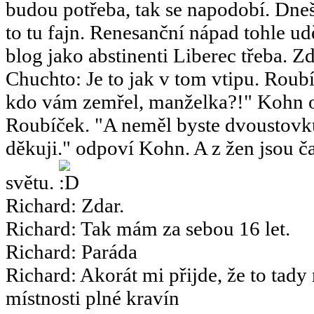
budou potřeba, tak se napodobí. Dneš
to tu fajn. Renesanční nápad tohle u
blog jako abstinenti Liberec třeba. Zd
Chuchto
:
Je to jak v tom vtipu. Ro
kdo vám zemřel, manželka?!" Kohn o
Roubíček. "A neměl byste dvoustov
děkuji." odpoví Kohn. A z žen jsou ča
světu.
Richard
:
Zdar.
Richard
:
Tak mám za sebou 16 let.
Richard
:
Paráda
Richard
:
Akorát mi přijde, že to tady
místnosti plné kravín