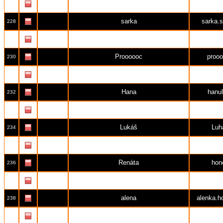
Nela
plysp
227
sarka
sarka.
228
Martin
marty
229
Proooooc
proo
230
Karel Dvořák
beru
231
Hana
hanul
232
Vlastislav Hron
Vla
233
Lukáš
Luh
234
Štěpánka
Plys
235
Renáta
hon
236
Pavel
Pavel 
237
alena
alenka.h
238
erik
eri
239