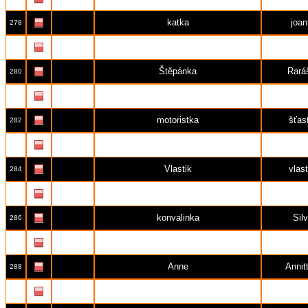
katka
joa
278
Romana
Roma
279
Štěpánka
Rará
280
D.D.
D.
281
motoristka
šťas
282
pavel
gl
283
Vlastik
vlast
284
Leni
Kuli 
285
konvalinka
Silv
286
P111
P1
287
Anne
Annit
288
mirek47
mire
289