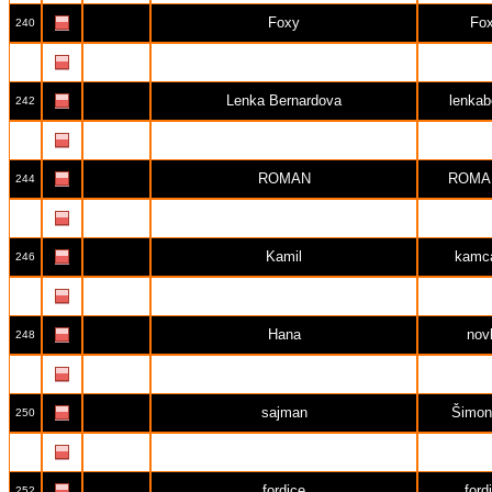
Foxy
Fo
240
Kateřina
kac
241
Lenka Bernardova
lenkab
242
Roman
Rom
243
ROMAN
ROMA
244
eva
hvizd
245
Kamil
kamc
246
Jirotková Lucie
san
247
Hana
nov
248
Roman Roman
Roma
249
sajman
Šimon
250
David Kerndl
Zu
251
fordice
ford
252