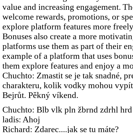
value and increasing engagement. The
welcome rewards, promotions, or speci
explore platform features more freely 
Bonuses also create a more motivati
platforms use them as part of their en
example of a platform that uses bonus
them explore features and enjoy a m
Chuchto
:
Zmastit se je tak snadné, pr
charakteru, kolik vodky mohou vypít.
Bejrůt. Pěkný víkend.
Chuchto
:
Blb vlk pln žbrnd zdrhl hrd
ladis
:
Ahoj
Richard
:
Zdarec....jak se tu máte?