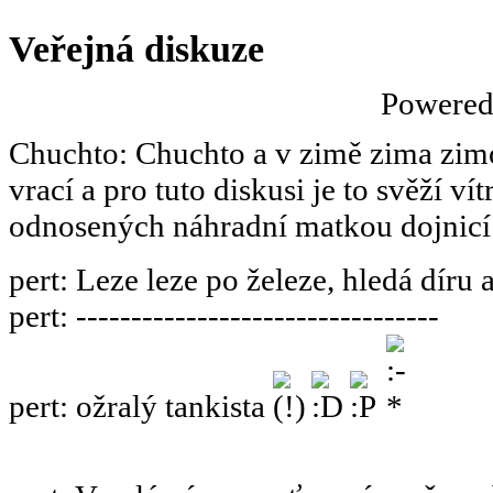
Veřejná diskuze
Powere
Chuchto
:
Chuchto a v zimě zima zimov
vrací a pro tuto diskusi je to svěží ví
odnosených náhradní matkou dojnicí
pert
:
Leze leze po železe, hledá díru 
pert
:
---------------------------------
pert
:
ožralý tankista