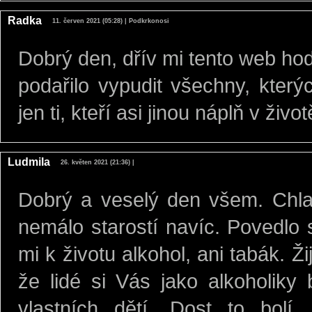
Radka
11. červen 2021 (05:28) | Podkrkonosi
Dobrý den, dřív mi tento web hod
podařilo vypudit všechny, který
jen ti, kteří asi jinou náplň v živ
Ludmila
26. květen 2021 (21:36) |
Dobrý a veselý den všem. Chlas
nemálo starostí navíc. Povedlo 
mi k životu alkohol, ani tabák. Ž
že lidé si Vás jako alkoholik
vlastních dětí. Dost to bolí