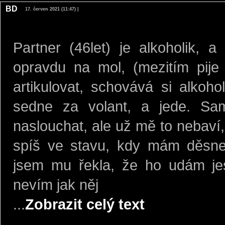
BD
17. červen 2021 (11:47) |
Partner (46let) je alkoholik, 
opravdu na mol, (mezitím pij
artikulovat, schovává si alkoh
sedne za volant, a jede. Sa
naslouchat, ale už mě to nebaví,
spíš ve stavu, kdy mám děsnej 
jsem mu řekla, že ho udám jest
nevím jak něj
...
Zobrazit celý text