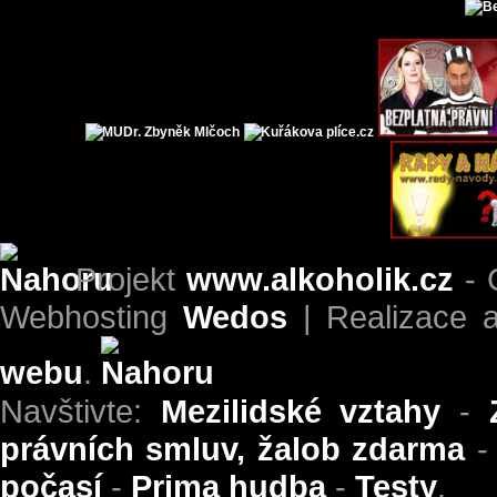
Projekt
www.alkoholik.cz
- 
Webhosting
Wedos
| Realizace 
webu
.
Navštivte:
Mezilidské vztahy
-
právních smluv, žalob zdarma
počasí
-
Prima hudba
-
Testy
.