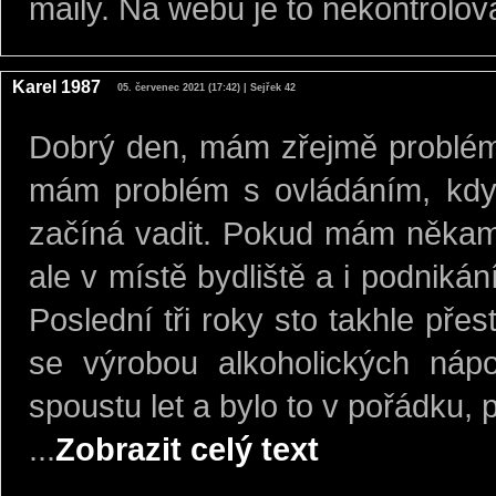
maily. Na webu je to nekontrolovat
Karel 1987
05. červenec 2021 (17:42) | Sejřek 42
Dobrý den, mám zřejmě problém 
mám problém s ovládáním, když
začíná vadit. Pokud mám někam 
ale v místě bydliště a i podnikán
Poslední tři roky sto takhle přes
se výrobou alkoholických náp
spoustu let a bylo to v pořádku,
...
Zobrazit celý text