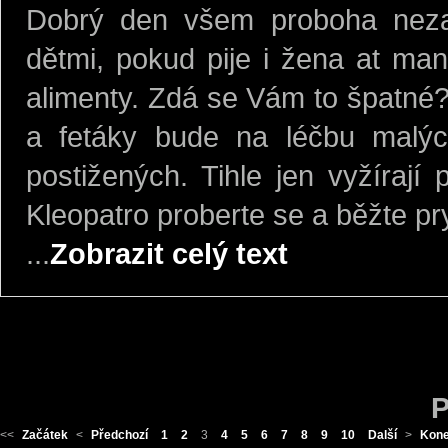
Dobrý den všem proboha nezab
dětmi, pokud pije i žena at ma
alimenty. Zdá se Vám to špatné? 
a fetáky bude na léčbu malých
postižených. Tihle jen vyžírají 
Kleopatro proberte se a běžte p
...
Zobrazit celý text
P
<<
Začátek
<
Předchozí
1
2
3
4
5
6
7
8
9
10
Další
>
Kon