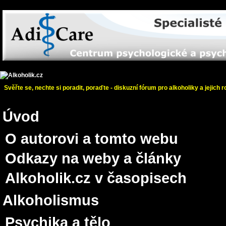
Svěřte se, nechte si poradit, poraďte - diskuzní fórum pro alkoholiky a jejich r
Úvod
O autorovi a tomto webu
Odkazy na weby a články
Alkoholik.cz v časopisech
Alkoholismus
Psychika a tělo