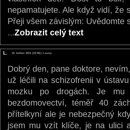
nepamatujete. Ale když vidí, že 
Přeji všem závislým: Uvědomte si
...
Zobrazit celý text
L.
10. květen 2021 (10:06) | Louny
Dobrý den, pane doktore, nevím, c
už léčili na schizofrenii v ústa
mozku po drogách. Je mu 3
bezdomovectví, téměř 40 zách
přítelkyní ale je nebezpečný kd
jsem mu vzít klíče, je na ulic