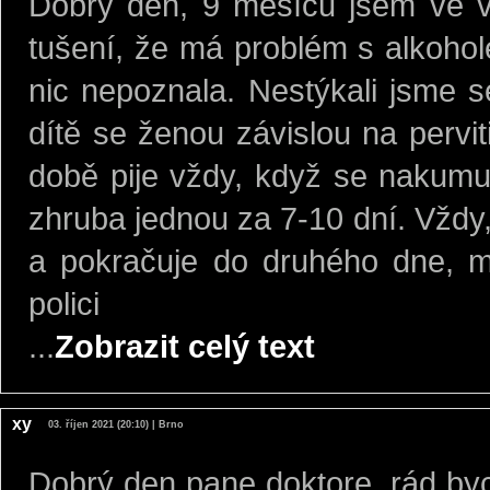
Dobrý den, 9 měsíců jsem ve 
tušení, že má problém s alkohole
nic nepoznala. Nestýkali jsme 
dítě se ženou závislou na pervit
době pije vždy, když se nakumul
zhruba jednou za 7-10 dní. Vždy,
a pokračuje do druhého dne, m
polici
...
Zobrazit celý text
xy
03. říjen 2021 (20:10) | Brno
Dobrý den pane doktore, rád by