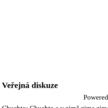
Veřejná diskuze
Powere
Chuchto
:
Chuchto a v zimě zima zimov