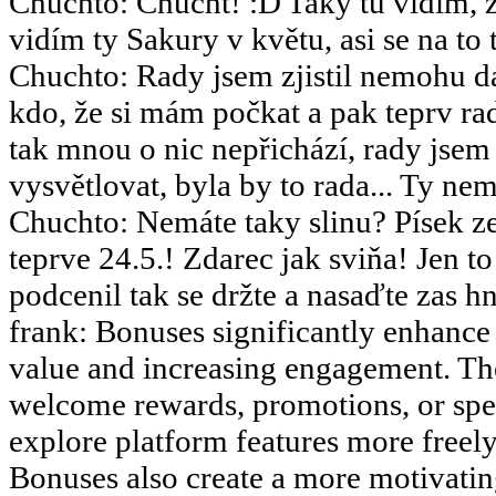
Chuchto
:
Chucht!
Taky tu vidím, ž
vidím ty Sakury v květu, asi se na to 
Chuchto
:
Rady jsem zjistil nemohu dá
kdo, že si mám počkat a pak teprv rad
tak mnou o nic nepřichází, rady jsem
vysvětlovat, byla by to rada... Ty nemy
Chuchto
:
Nemáte taky slinu? Písek ze
teprve 24.5.! Zdarec jak sviňa! Jen 
podcenil tak se držte a nasaďte zas hn
frank
:
Bonuses significantly enhance 
value and increasing engagement. The
welcome rewards, promotions, or speci
explore platform features more freely 
Bonuses also create a more motivati