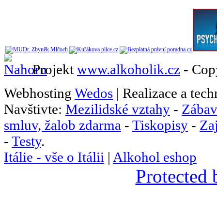
Projekt
www.alkoholik.cz
- Cop
Webhosting
Wedos
| Realizace a tec
Navštivte:
Mezilidské vztahy
-
Zábav
smluv, žalob zdarma
-
Tiskopisy
-
Za
-
Testy
.
Itálie - vše o Itálii
|
Alkohol eshop
Protected 