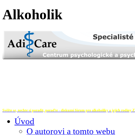
Alkoholik
Svěřte se, nechte si poradit, poraďte - diskuzní fórum pro alkoholiky a jejich rodiny
Z
Úvod
O autorovi a tomto webu