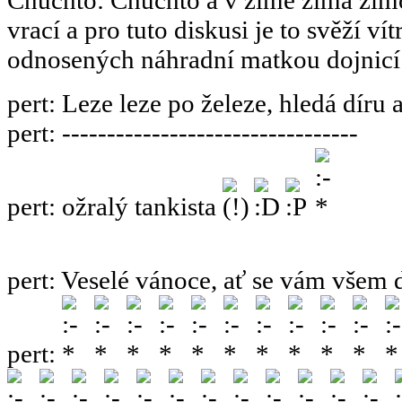
vrací a pro tuto diskusi je to svěží ví
odnosených náhradní matkou dojnicí
pert
:
Leze leze po železe, hledá díru 
pert
:
---------------------------------
pert
:
ožralý tankista
pert
:
Veselé vánoce, ať se vám všem 
pert
: