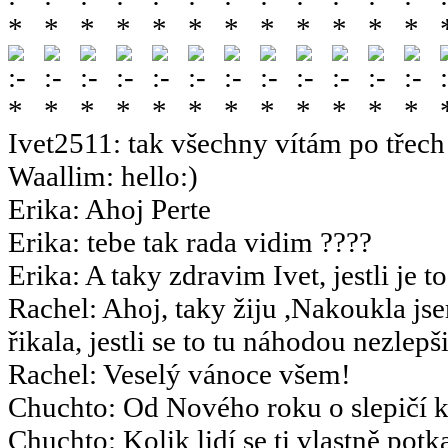
Ivet2511
:
tak všechny vítám po třech 
Waallim
:
hello:)
Erika
:
Ahoj Perte
Erika
:
tebe tak rada vidim ????
Erika
:
A taky zdravim Ivet, jestli je t
Rachel
:
Ahoj, taky žiju ,Nakoukla js
řikala, jestli se to tu náhodou nezlepšil
Rachel
:
Veselý vánoce všem!
Chuchto
:
Od Nového roku o slepičí k
Chuchto
:
Kolik lidí se ti vlastně potk