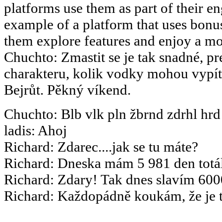
platforms use them as part of their en
example of a platform that uses bonus
them explore features and enjoy a m
Chuchto
:
Zmastit se je tak snadné, pr
charakteru, kolik vodky mohou vypít.
Bejrůt. Pěkný víkend.
Chuchto
:
Blb vlk pln žbrnd zdrhl hrd
ladis
:
Ahoj
Richard
:
Zdarec....jak se tu máte?
Richard
:
Dneska mám 5 981 den totál
Richard
:
Zdary! Tak dnes slavím 6000
Richard
:
Každopádně koukám, že je to