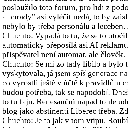
posloužilo toto forum, pro lidi z po
a porady" asi vyléčit nedá, to by za
nebylo by třeba personálu a leceben.
Chuchto
:
Vypadá to tu, že se to otoč
automaticky přeposílá asi AI reklamu
přispěvatel není automat, ale člověk.
Chuchto
:
Se mi zo tady líbilo a bylo 
vyskytovala, já jsem spíš generace 
co vyrostli ještě v účtě k pravidlům 
budou potřeba, tak se napodobí. Dneš
to tu fajn. Renesanční nápad tohle u
blog jako abstinenti Liberec třeba. Zd
Chuchto
:
Je to jak v tom vtipu. Ro