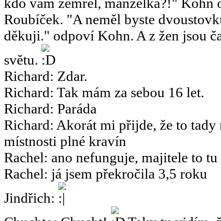
kdo vám zemřel, manželka?!" Kohn o
Roubíček. "A neměl byste dvoustov
děkuji." odpoví Kohn. A z žen jsou ča
světu.
Richard
:
Zdar.
Richard
:
Tak mám za sebou 16 let.
Richard
:
Paráda
Richard
:
Akorát mi přijde, že to tady
místnosti plné kravín
Rachel
:
ano nefunguje, majitele to tu
Rachel
:
já jsem překročila 3,5 roku
Jindřich
: