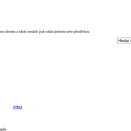
čnou identitu a nikdo nemůže psát vaším jménem nebo přezdívkou.
#7814
pila.