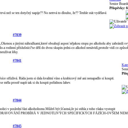
Senior Board
Příspěvky: 6
rvá než se ten dotyčný napije?? No netrvá to dlouho, že?? Tenhle stát vydělavá
#7839
pou,Okenou a jinými náhražkami,které obsahují aspon´nějakou stopu po alkoholu aby zabránili s
lo-a rodinní příslušníci?se dělí do dvou skupin-jedni-co alkohol nenávidí,protože vidí co způso
neužívat léky.
#7841
Kate
Seni
Přís
síce střízlivá. Ráda jsem si dala kvalitní víno a krabicový mě ani nenapadlo si koupit.
e měla prostě napít tak si du koupit pořádnou lahev.
#7844
ici v poslední fázi alkoholismu.Můžeš být šťastná,že jsi stihla z toho vlaku vystopit
UZDRAVOVÁNÍ PROBÍHÁ V JEDNOTLIVÝCH SPECIFICKÝCH FÁZÍCH-OVŠEM NE
#7845