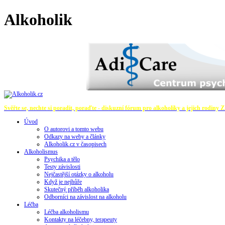
Alkoholik
Svěřte se, nechte si poradit, poraďte - diskuzní fórum pro alkoholiky a jejich rodiny
Z
Úvod
O autorovi a tomto webu
Odkazy na weby a články
Alkoholik.cz v časopisech
Alkoholismus
Psychika a tělo
Testy závislosti
Nejčastější otázky o alkoholu
Když je nejhůře
Skutečný příběh alkoholika
Odborníci na závislost na alkoholu
Léčba
Léčba alkoholismu
Kontakty na léčebny, terapeuty