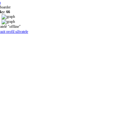
a
Boarder
ky: 66