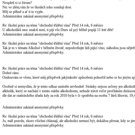
Nespletl si si fórum?
Nic ve zlém,vím že ve školách toho sondují dost.
Měj se pěkně a ať ti to vyjde..
Administrátor zakázal anonymní příspěvky.
Re: školní práce na téma "obchodní třídění vína"
Před 14 rok, 6 měsíce
U alkoholiků moc znalců není, ti pijí vše.Dnes už prý běžně popíjí 11 leté děti!
Administrátor zakázal anonymní příspěvky.
Re: školní práce na téma "obchodní třídění vína"
Před 14 rok, 6 měsíce
Tak je to v tématu Alkohol v běžném životě, nepodceňujte lidi pijící víno, náhodou jsou nějte
Administrátor zakázal anonymní příspěvky.
Re: školní práce na téma "obchodní třídění vína"
Před 14 rok, 6 měsíce
Dobré ráno
Omlouvám se všem, které můj příspěvek jakýmkoliv způsobem pohoršil nebo se ho jiným z
Osobně si nemyslím, že je tento odkaz umístěn nevhodně. Stránky nejsou určeny jen alkoholi
alkholik, který se nachází v tomto stádiu alkoholismu, nebude trávit večer pročítáním diskusn
dle dat ze statistického úřadu kdy za rok 2010 byla v čr spotřeba na osobu 7 litrů lihovin, 19,4
Administrátor zakázal anonymní příspěvky.
Re: školní práce na téma "obchodní třídění vína"
Před 14 rok, 6 měsíce
Jo, máš pravdu, skoro všichni chlastají, ale alkoholici nemusí být, dokážou přestat, kdy se jim
Administrátor zakázal anonymní příspěvky.