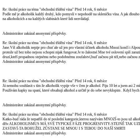
Re: školní práce na téma "obchodní třídění vína"
Před 14 rok, 6 měsíce
Podle mě je alkoholik každý druhý, kdo pomyslí v nepohodě na skleničku vína. A jak dlouho t
na alkoholicích a na každých slabinách které lidi nezvládají.
Administrátor zakázal anonymní příspěvky.
Re: školní práce na téma "obchodní třídění vína"
Před 14 rok, 6 měsíce
Jane.Víš alkoholik nepije pro chut´ale už jen pro vlastní účinek alkoholu.Mnozí končí i Al
protože už bez toho nejsou schopni nijak fungovat.Je to žalostné.Mne tvé oslovení spíš zarazi
druzí,kteří propadnou stejnému nebo podobnému zoufalství,bud´začnou pít též,nebo začnou z
Administrátor zakázal anonymní příspěvky.
Re: školní práce na téma "obchodní třídění vína"
Před 14 rok, 6 měsíce
Já nemohu souhlasit s tím že alkoholik vypije vše v čem je alkohol. Piju 10 let a jsem asi 2 mě
Používám kapky na spaní, které obsahují alkohol a určitě je do sebe nevyklopim . Když bych s
Administrátor zakázal anonymní příspěvky.
Re: školní práce na téma "obchodní třídění vína"
Před 14 rok, 6 měsíce
Katko-bud´ráda že nepatříš do té poslední kategorie,kterou nazývám MNOZÍ-to jsou už alkohol
dřív.ALKOHOLISMUS MÁ SVÉ TYPICKÉ FÁZE PROGRESIVITY-STEJNĚ TAK 
ZASTAVÍ-TA BOHUŽEL ZŮSTANE SE MNOU I S TEBOU DO NAŠÍ SMRTI
Administrátor zakázal anonymní příspěvky.