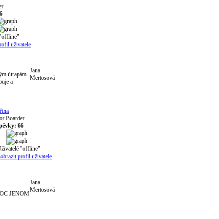
er
6
Jana
vým útrapám-
Mertosová
buje a
řina
or Boarder
pěvky: 66
Jana
Mertosová
MOC JENOM