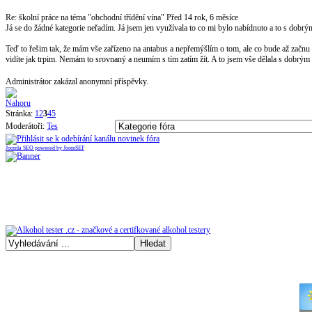
Re: školní práce na téma "obchodní třídění vína"
Před 14 rok, 6 měsíce
Já se do žádné kategorie neřadím. Já jsem jen využívala to co mi bylo nabídnuto a to s dobrý
Teď to řešim tak, že mám vše zařízeno na antabus a nepřemýšlím o tom, ale co bude až začnu 
vidíte jak trpim. Nemám to srovnaný a neumím s tím zatím žít. A to jsem vše dělala s dobrý
Administrátor zakázal anonymní příspěvky.
Stránka:
1
2
3
4
5
Moderátoři:
Tes
Joomla SEO powered by JoomSEF