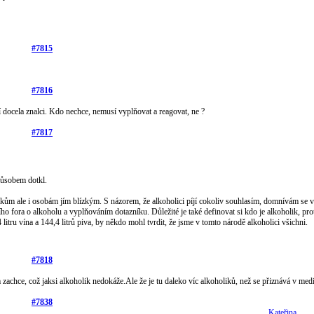
#7815
#7816
ří docela znalci. Kdo nechce, nemusí vyplňovat a reagovat, ne ?
#7817
působem dotkl.
kům ale i osobám jím blízkým. S názorem, že alkoholici píjí cokoliv souhlasím, domnívám se v
ího fora o alkoholu a vyplňováním dotazníku. Důležité je také definovat si kdo je alkoholik, pro
 litru vína a 144,4 litrů piva, by někdo mohl tvrdit, že jsme v tomto národě alkoholici všichni.
#7818
 zachce, což jaksi alkoholik nedokáže.Ale že je tu daleko víc alkoholiků, než se přiznává v medií
#7838
Kateřina