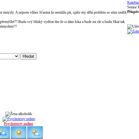
Kateřin
Senior 
Příspěv
mi úmysly. A nejsem vůbec šťastná že nemůžu pít, spíše my dělá problém se stím smířit.
přemýšlet?? Budu svý blízký vydírat tím že si dám loka a bude mi zle a budu říkat tak
m úmyslem!!!
Psychotesty online