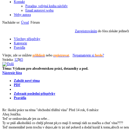
Kontakt
Poradna, veřejná kniha návštěv
Email autorovi webu
Weby autora
Nacházíte se:
Úvod
Fórum
Zaregistrováním
do fóra získáte jedine
Všechny příspěvky
Kategorie
Pravidla
Vítejte,
zde se můžete
přihlásit
nebo
registrovat
.
Nepamatujete si
heslo
?
Stránka:
1
2
3
4
5
Téma:
Výzkum pro absolventskou práci, dotazníky a pod.
Nástroje fóra
Založit nové téma
PDF
Zobrazit poslední příspěvky
Pravidla
Re: školní práce na téma "obchodní třídění vína"
Před 14 rok, 6 měsíce
Ahoj Jeníčku.
Teď se omlouvám,ale jen za sebe...
Ty se ptáš alkoholiků co chtějí přestat pít,co mají či nemají rádi za značku a chuť vína????
Teď momentálně jsem trochu v depce,ale ty jsi mě pobavil a dodal kuráž k tomu,abych se nena