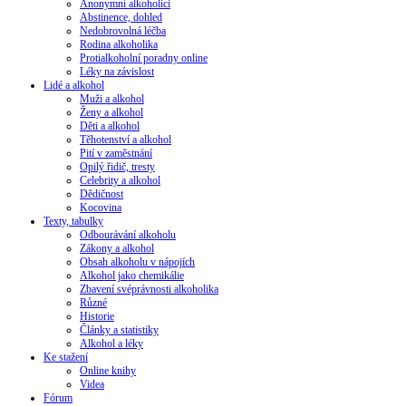
Anonymní alkoholici
Abstinence, dohled
Nedobrovolná léčba
Rodina alkoholika
Protialkoholní poradny online
Léky na závislost
Lidé a alkohol
Muži a alkohol
Ženy a alkohol
Děti a alkohol
Těhotenství a alkohol
Pití v zaměstnání
Opilý řidič, tresty
Celebrity a alkohol
Dědičnost
Kocovina
Texty, tabulky
Odbourávání alkoholu
Zákony a alkohol
Obsah alkoholu v nápojích
Alkohol jako chemikálie
Zbavení svéprávnosti alkoholika
Různé
Historie
Články a statistiky
Alkohol a léky
Ke stažení
Online knihy
Videa
Fórum