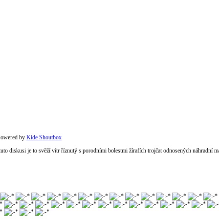
owered by
Kide Shoutbox
 tuto diskusi je to svěží vítr říznutý s porodními bolestmi žírafích trojčat odnosených náhradní 