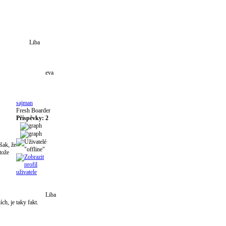
Liba
eva
sajman
Fresh Boarder
Příspěvky: 2
šak, že
tože
Liba
ch, je taky fakt.