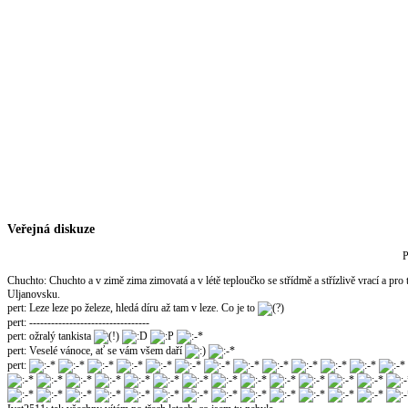
Veřejná diskuze
P
Chuchto
:
Chuchto a v zimě zima zimovatá a v létě teploučko se střídmě a střízlivě vrací a pro
Uljanovsku.
pert
:
Leze leze po železe, hledá díru až tam v leze. Co je to
pert
:
---------------------------------
pert
:
ožralý tankista
pert
:
Veselé vánoce, ať se vám všem daří
pert
: