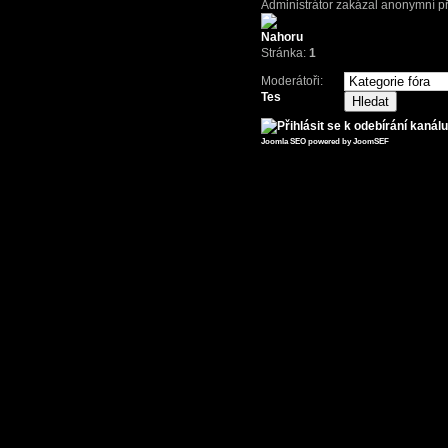
Administrátor zakázal anonymní př
Stránka:
1
Moderátoři:
Tes
Joomla SEO powered by JoomSEF