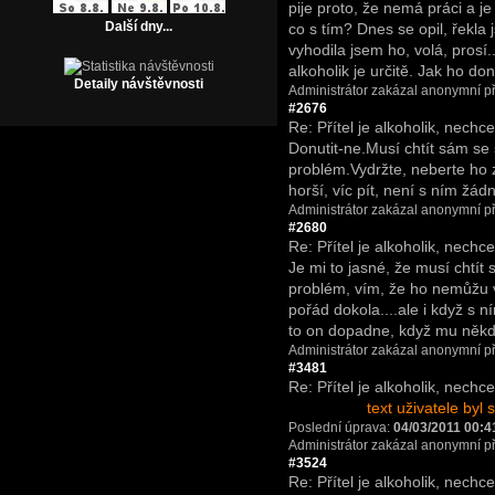
pije proto, že nemá práci a je 
Další dny...
co s tím? Dnes se opil, řekla j
vyhodila jsem ho, volá, prosí
alkoholik je určitě. Jak ho do
Detaily návštěvnosti
Administrátor zakázal anonymní př
#2676
Re: Přítel je alkoholik, nechce
Donutit-ne.Musí chtít sám se 
problém.Vydržte, neberte ho z
horší, víc pít, není s ním žá
Administrátor zakázal anonymní př
#2680
Re: Přítel je alkoholik, nechce
Je mi to jasné, že musí chtít
problém, vím, že ho nemůžu v
pořád dokola....ale i když s 
to on dopadne, když mu něk
Administrátor zakázal anonymní př
#3481
Re: Přítel je alkoholik, nechce
text uživatele by
Poslední úprava:
04/03/2011 00:4
Administrátor zakázal anonymní př
#3524
Re: Přítel je alkoholik, nechce