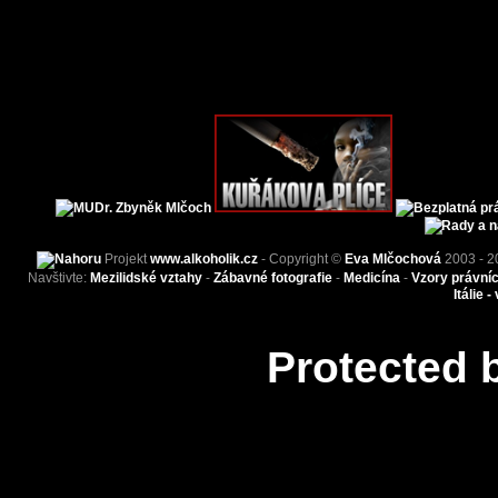
Projekt
www.alkoholik.cz
- Copyright ©
Eva Mlčochová
2003 - 2
Navštivte:
Mezilidské vztahy
-
Zábavné fotografie
-
Medicína
-
Vzory právní
Itálie -
Protected 