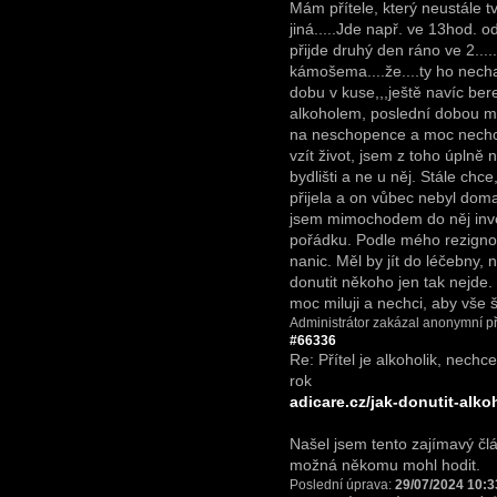
Mám přítele, který neustále tv
jiná.....Jde např. ve 13hod. o
přijde druhý den ráno ve 2....
kámošema....že....ty ho nechaj
dobu v kuse,,,ještě navíc bere
alkoholem, poslední dobou má j
na neschopence a moc nechce 
vzít život, jsem z toho úplně
bydlišti a ne u něj. Stále chce
přijela a on vůbec nebyl dom
jsem mimochodem do něj inve
pořádku. Podle mého rezignov
nanic. Měl by jít do léčebny,
donutit někoho jen tak nejde
moc miluji a nechci, aby vše
Administrátor zakázal anonymní př
#66336
Re: Přítel je alkoholik, nechce
rok
adicare.cz/jak-donutit-alko
Našel jsem tento zajímavý člá
možná někomu mohl hodit.
Poslední úprava:
29/07/2024 10:3