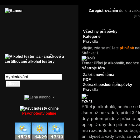
Zaregistrováním
do fóra získ
jm
Všechny příspěvky
Kategorie
Pravidla
Vítejte,
zde se můžete
přihlásit
ne
Stránka:
1
Téma:
Přítel je alkoholik, nechce 
Nástroje fóra
Založit nové téma
PDF
Zobrazit poslední příspěvky
Pravidla
#2671
Přítel je alkoholik, nechce se 
Jsem už bezradná, přítel 32 le
Psychotesty online
dny, potom přijdu z práce a opě
opilej. Druhý den pití přiznáv
mu rozchodem, toho se bojí, a
ani slyšet a vždy tvrdí, že p