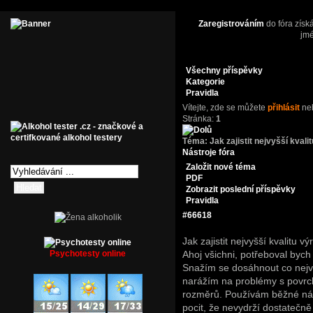
Zaregistrováním
do fóra získ
jm
Všechny příspěvky
Kategorie
Pravidla
Vítejte,
zde se můžete
přihlásit
ne
Stránka:
1
Téma:
Jak zajistit nejvyšší kvali
Nástroje fóra
Založit nové téma
PDF
Zobrazit poslední příspěvky
Pravidla
#66618
Jak zajistit nejvyšší kvalitu v
Psychotesty online
Ahoj všichni, potřeboval bych
Snažím se dosáhnout co nejvyš
narážím na problémy s povrc
rozměrů. Používám běžné nás
pocit, že nevydrží dostatečně