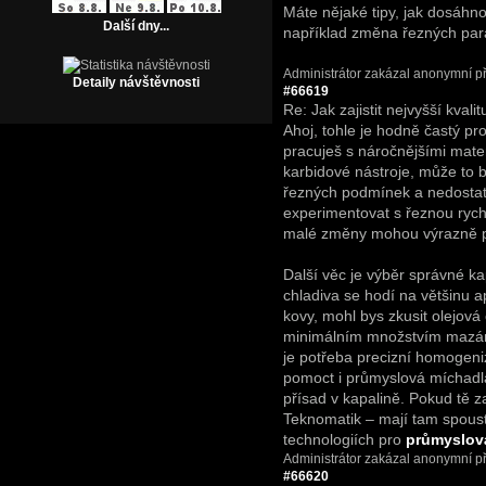
Máte nějaké tipy, jak dosáhn
Další dny...
například změna řezných par
Administrátor zakázal anonymní př
Detaily návštěvnosti
#66619
Re: Jak zajistit nejvyšší kvali
Ahoj, tohle je hodně častý p
pracuješ s náročnějšími mater
karbidové nástroje, může to
řezných podmínek a nedostat
experimentovat s řeznou rych
malé změny mohou výrazně pro
Další věc je výběr správné ka
chladiva se hodí na většinu ap
kovy, mohl bys zkusit olejová
minimálním množstvím mazání
je potřeba precizní homogeni
pomoct i průmyslová míchadla
přísad v kapalině. Pokud tě z
Teknomatik – mají tam spoust
technologiích pro
průmyslov
Administrátor zakázal anonymní př
#66620