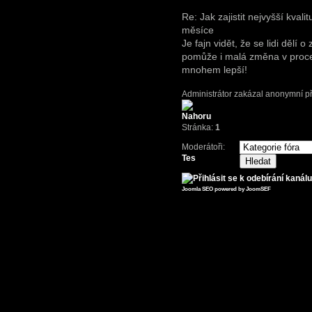
Re: Jak zajistit nejvyšší kvali
měsíce
Je fajn vidět, že se lidi dělí 
pomůže i malá změna v proce
mnohem lepší!
Administrátor zakázal anonymní př
Stránka:
1
Moderátoři:
Tes
Joomla SEO powered by JoomSEF