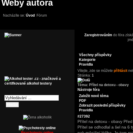
Weby autora
Nacházíte se:
Úvod
Fórum
Zaregistrováním
do fóra získ
jm
Všechny příspěvky
Kategorie
Pravidla
Vítejte,
zde se můžete
přihlásit
ne
Stránka:
1
Téma:
Přítel na detoxu - obavy
Nástroje fóra
Založit nové téma
PDF
Zobrazit poslední příspěvky
Pravidla
#27392
Přítel na detoxu - obavy
Před
Přítel se odhodlal a šel na 6 
pak měsíční léčba. Je tam prá
Psychotesty online