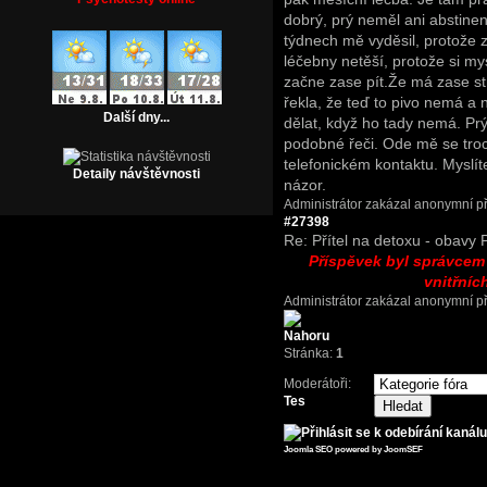
dobrý, prý neměl ani abstinen
týdnech mě vyděsil, protože za
léčebny netěší, protože si my
začne zase pít.Že má zase s
řekla, že teď to pivo nemá a 
Další dny...
dělat, když ho tady nemá. Prý
podobné řeči. Ode mě se troc
telefonickém kontaktu. Myslíte
Detaily návštěvnosti
názor.
Administrátor zakázal anonymní př
#27398
Re: Přítel na detoxu - obavy
Příspěvek byl správce
vnitřníc
Administrátor zakázal anonymní př
Stránka:
1
Moderátoři:
Tes
Joomla SEO powered by JoomSEF