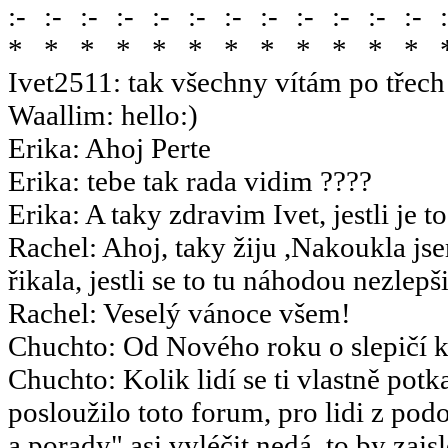
Ivet2511
:
tak všechny vítám po třech 
Waallim
:
hello:)
Erika
:
Ahoj Perte
Erika
:
tebe tak rada vidim ????
Erika
:
A taky zdravim Ivet, jestli je t
Rachel
:
Ahoj, taky žiju ,Nakoukla js
řikala, jestli se to tu náhodou nezlepšil
Rachel
:
Veselý vánoce všem!
Chuchto
:
Od Nového roku o slepičí k
Chuchto
:
Kolik lidí se ti vlastně potk
posloužilo toto forum, pro lidi z po
a porady" asi vyléčit nedá, to by za