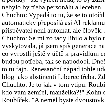
nebylo by třeba personálu a leceben.
Chuchto
:
Vypadá to tu, že se to otoč
automaticky přeposílá asi AI reklamu
přispěvatel není automat, ale člověk.
Chuchto
:
Se mi zo tady líbilo a bylo 
vyskytovala, já jsem spíš generace 
co vyrostli ještě v účtě k pravidlům 
budou potřeba, tak se napodobí. Dneš
to tu fajn. Renesanční nápad tohle u
blog jako abstinenti Liberec třeba. Zd
Chuchto
:
Je to jak v tom vtipu. Ro
kdo vám zemřel, manželka?!" Kohn o
Roubíček. "A neměl byste dvoustov