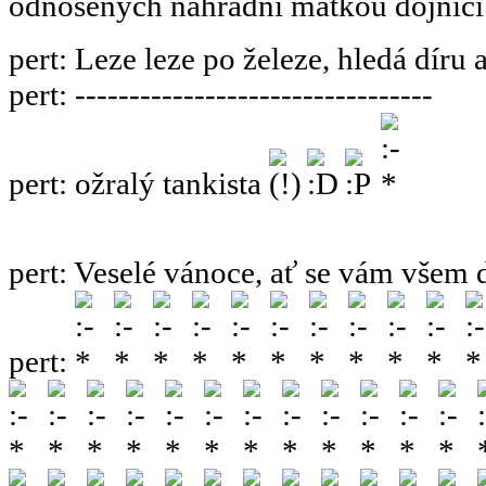
odnosených náhradní matkou dojnicí
pert
:
Leze leze po železe, hledá díru 
pert
:
---------------------------------
pert
:
ožralý tankista
pert
:
Veselé vánoce, ať se vám všem 
pert
: