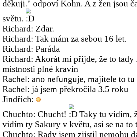
děkuji." odpoví Kohn. A z žen jsou ča
světu.
Richard
:
Zdar.
Richard
:
Tak mám za sebou 16 let.
Richard
:
Paráda
Richard
:
Akorát mi přijde, že to tady
místnosti plné kravín
Rachel
:
ano nefunguje, majitele to tu
Rachel
:
já jsem překročila 3,5 roku
Jindřich
:
Chuchto
:
Chucht!
Taky tu vidím, ž
vidím ty Sakury v květu, asi se na to 
Chuchto
:
Rady jsem zjistil nemohu dá