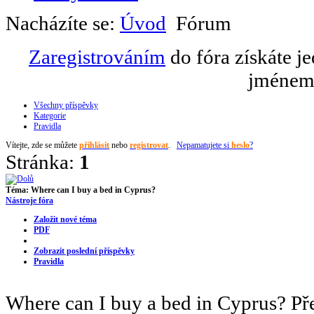
Nacházíte se:
Úvod
Fórum
Zaregistrováním
do fóra získáte j
jménem 
Všechny příspěvky
Kategorie
Pravidla
Vítejte,
zde se můžete
přihlásit
nebo
registrovat
.
Nepamatujete si
heslo
?
Stránka:
1
Téma:
Where can I buy a bed in Cyprus?
Nástroje fóra
Založit nové téma
PDF
Zobrazit poslední příspěvky
Pravidla
Where can I buy a bed in Cyprus?
Př