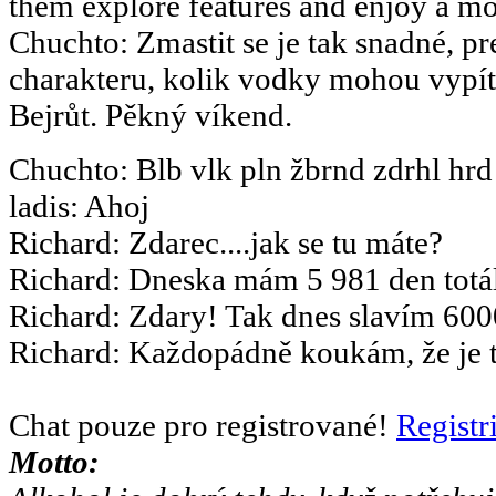
them explore features and enjoy a m
Chuchto
:
Zmastit se je tak snadné, pr
charakteru, kolik vodky mohou vypít.
Bejrůt. Pěkný víkend.
Chuchto
:
Blb vlk pln žbrnd zdrhl hrd
ladis
:
Ahoj
Richard
:
Zdarec....jak se tu máte?
Richard
:
Dneska mám 5 981 den totál
Richard
:
Zdary! Tak dnes slavím 6000
Richard
:
Každopádně koukám, že je to
Chat pouze pro registrované!
Registr
Motto: