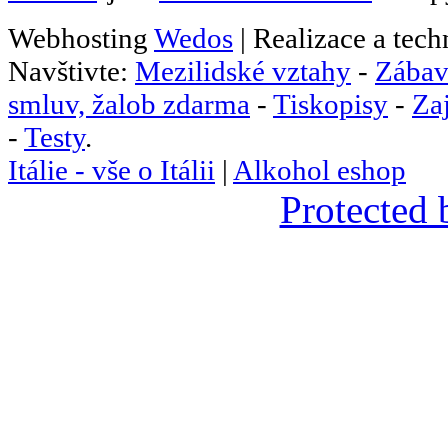
Webhosting
Wedos
| Realizace a tec
Navštivte:
Mezilidské vztahy
-
Zábav
smluv, žalob zdarma
-
Tiskopisy
-
Za
-
Testy
.
Itálie - vše o Itálii
|
Alkohol eshop
Protected 