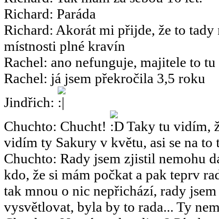
Richard
:
Paráda
Richard
:
Akorát mi přijde, že to tady
místnosti plné kravín
Rachel
:
ano nefunguje, majitele to tu
Rachel
:
já jsem překročila 3,5 roku
Jindřich
:
Chuchto
:
Chucht!
Taky tu vidím, ž
vidím ty Sakury v květu, asi se na to 
Chuchto
:
Rady jsem zjistil nemohu dá
kdo, že si mám počkat a pak teprv rad
tak mnou o nic nepřichází, rady jsem
vysvětlovat, byla by to rada... Ty nemy