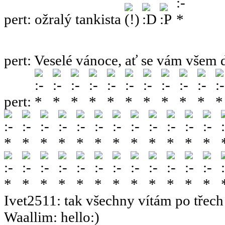
pert
:
ožralý tankista
pert
:
Veselé vánoce, ať se vám všem 
pert
:
Ivet2511
:
tak všechny vítám po třech 
Waallim
:
hello:)