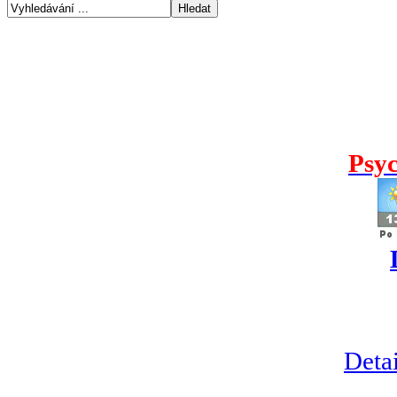
Psyc
Detai