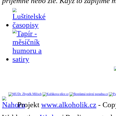
příjemné nebo zlé. Když to zapíjíme m
Projekt
www.alkoholik.cz
- Cop