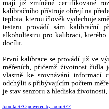
mají již zmíněné certifikované r
kalibračního přístroje ohřejí na pře
teplota, kterou člověk vydechuje sm
testeru provádí sám kalibrační p
alkoholtestru pro kalibraci, kteréh
docílit.
První kalibrace se provádí již ve v
měřeních, přičemž životnost čidla 
vlastně ke srovnávání informací c
odchýlit s přibývajícím počtem měře
je stav senzoru z hlediska životnosti
Joomla SEO powered by JoomSEF