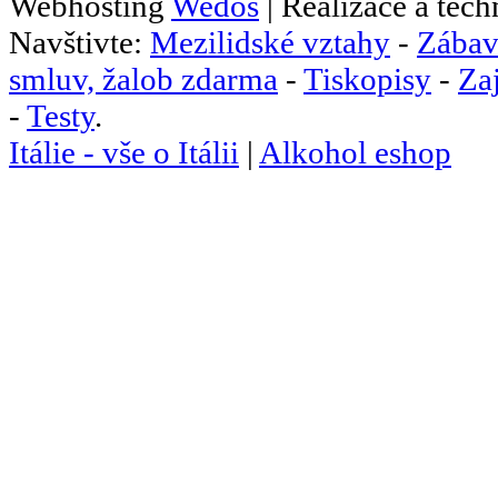
Webhosting
Wedos
| Realizace a tec
Navštivte:
Mezilidské vztahy
-
Zábav
smluv, žalob zdarma
-
Tiskopisy
-
Za
-
Testy
.
Itálie - vše o Itálii
|
Alkohol eshop