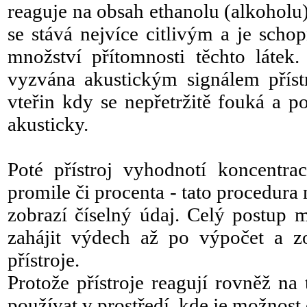
reaguje na obsah ethanolu (alkoholu)
se stává nejvíce citlivým a je scho
množství přítomnosti těchto látek.
vyzvána akustickým signálem příst
vteřin kdy se nepřetržitě fouká a 
akusticky.
Poté přístroj vyhodnotí koncentr
promile či procenta - tato procedura m
zobrazí číselný údaj. Celý postup mě
zahájit výdech až po výpočet a z
přístroje.
Protože přístroje reagují rovněž na
používat v prostředí, kde je možnost