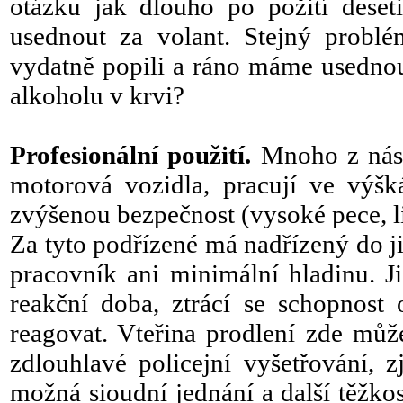
otázku jak dlouho po požití dese
usednout za volant. Stejný probl
vydatně popili a ráno máme usedno
alkoholu v krvi?
Profesionální použití.
Mnoho z nás m
motorová vozidla, pracují ve výšk
zvýšenou bezpečnost (vysoké pece, l
Za tyto podřízené má nadřízený do j
pracovník ani minimální hladinu. Již
reakční doba, ztrácí se schopnost 
reagovat. Vteřina prodlení zde můž
zdlouhlavé policejní vyšetřování,
možná sioudní jednání a další těžkos