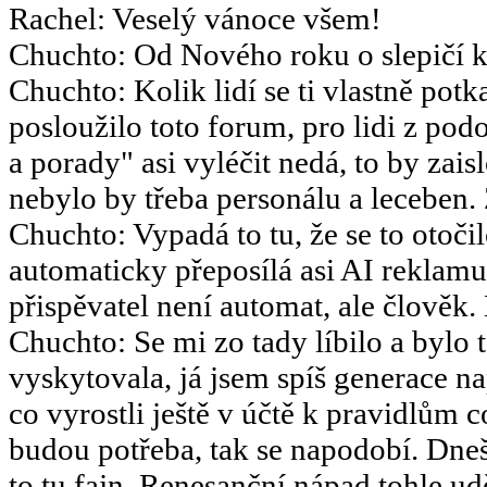
Rachel
:
Veselý vánoce všem!
Chuchto
:
Od Nového roku o slepičí k
Chuchto
:
Kolik lidí se ti vlastně potk
posloužilo toto forum, pro lidi z po
a porady" asi vyléčit nedá, to by za
nebylo by třeba personálu a leceben.
Chuchto
:
Vypadá to tu, že se to otoč
automaticky přeposílá asi AI reklamu
přispěvatel není automat, ale člověk.
Chuchto
:
Se mi zo tady líbilo a bylo 
vyskytovala, já jsem spíš generace 
co vyrostli ještě v účtě k pravidlům 
budou potřeba, tak se napodobí. Dneš
to tu fajn. Renesanční nápad tohle u