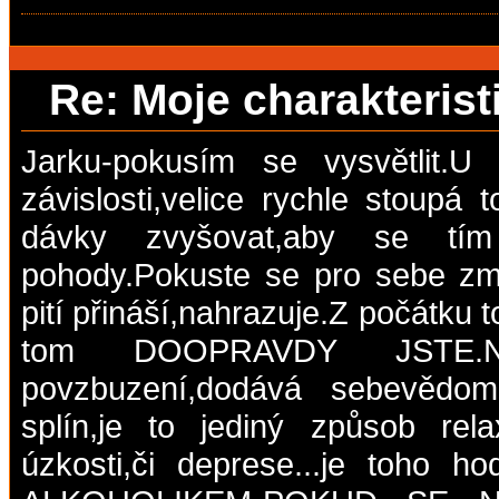
Re: Moje charakteris
Jarku-pokusím se vysvětlit.U l
závislosti,velice rychle stoupá 
dávky zvyšovat,aby se tím 
pohody.Pokuste se pro sebe zm
pití přináší,nahrazuje.Z počátku 
tom DOOPRAVDY JSTE.Ně
povzbuzení,dodává sebevědomí,
splín,je to jediný způsob rel
úzkosti,či deprese...je toho 