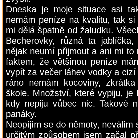
Dneska je moje situace asi ta
nemám peníze na kvalitu, tak s
mi dělá špatně od žaludku. Všec
Becherovky, různá ta jablíčka, 
nějak neumí přijmout a ani mi to
faktem, že většinou peníze má
vypít za večer láhev vodky a ciz
ráno nemám kocoviny, zkrátka 
škole. Množství, které vypiju, je
kdy nepiju vůbec nic. Takové 
panáky.
Neopíjím se do němoty, neválím 
určitým způsobem jsem začal pře