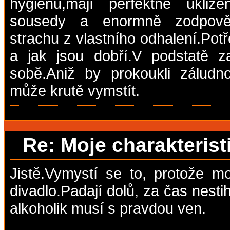
hygienu,mají perfektně ukliz
sousedy a enormně zodpověd
strachu z vlastního odhalení.Potř
a jak jsou dobří.V podstatě za
sobě.Aniž by prokoukli záludn
může krutě vymstít.
Re: Moje charakteris
Jistě.Vymystí se to, protože m
divadlo.Padají dolů, za čas nestih
alkoholik musí s pravdou ven.