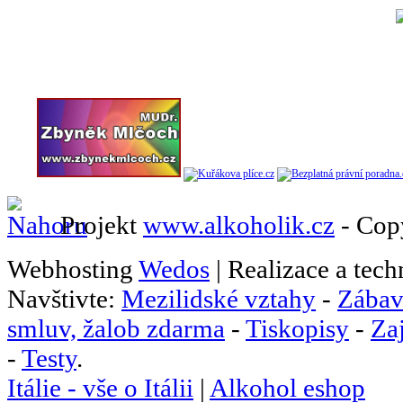
Projekt
www.alkoholik.cz
- Cop
Webhosting
Wedos
| Realizace a tec
Navštivte:
Mezilidské vztahy
-
Zábav
smluv, žalob zdarma
-
Tiskopisy
-
Za
-
Testy
.
Itálie - vše o Itálii
|
Alkohol eshop