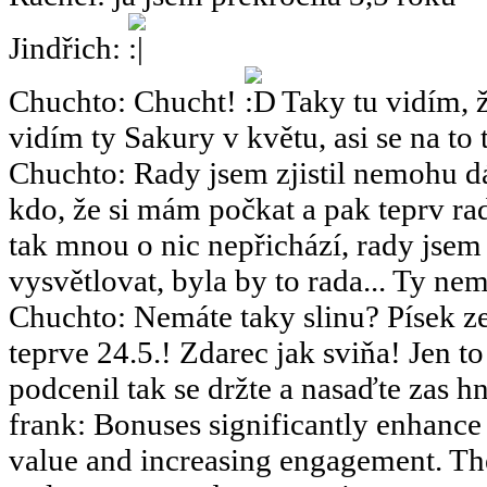
Jindřich
:
Chuchto
:
Chucht!
Taky tu vidím, ž
vidím ty Sakury v květu, asi se na to 
Chuchto
:
Rady jsem zjistil nemohu dá
kdo, že si mám počkat a pak teprv rad
tak mnou o nic nepřichází, rady jsem
vysvětlovat, byla by to rada... Ty nemy
Chuchto
:
Nemáte taky slinu? Písek ze
teprve 24.5.! Zdarec jak sviňa! Jen 
podcenil tak se držte a nasaďte zas hn
frank
:
Bonuses significantly enhance 
value and increasing engagement. The