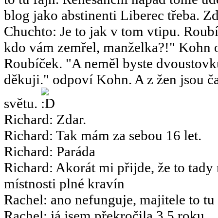
blog jako abstinenti Liberec třeba. Zd
Chuchto
:
Je to jak v tom vtipu. Ro
kdo vám zemřel, manželka?!" Kohn o
Roubíček. "A neměl byste dvoustov
děkuji." odpoví Kohn. A z žen jsou ča
světu.
Richard
:
Zdar.
Richard
:
Tak mám za sebou 16 let.
Richard
:
Paráda
Richard
:
Akorát mi přijde, že to tady
místnosti plné kravín
Rachel
:
ano nefunguje, majitele to tu
Rachel
:
já jsem překročila 3,5 roku