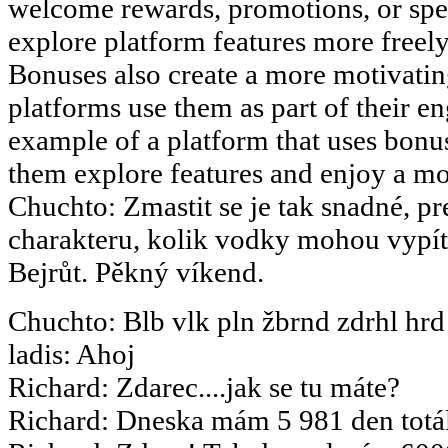
welcome rewards, promotions, or speci
explore platform features more freely 
Bonuses also create a more motivati
platforms use them as part of their en
example of a platform that uses bonus
them explore features and enjoy a m
Chuchto
:
Zmastit se je tak snadné, pr
charakteru, kolik vodky mohou vypít.
Bejrůt. Pěkný víkend.
Chuchto
:
Blb vlk pln žbrnd zdrhl hrd
ladis
:
Ahoj
Richard
:
Zdarec....jak se tu máte?
Richard
:
Dneska mám 5 981 den totál