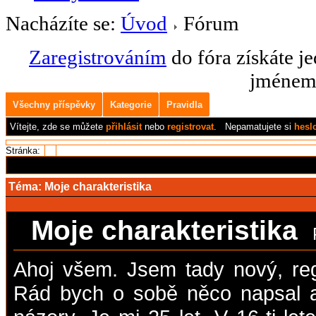
Nacházíte se:
Úvod
Fórum
Zaregistrováním
do fóra získáte j
jménem 
Všechny příspěvky
Kategorie
Pravidla
Vítejte,
zde se můžete
přihlásit
nebo
registrovat
.
Nepamatujete si
hesl
Stránka:
1
Téma:
Moje charakteristika
Moje charakteristika
Ahoj všem. Jsem tady nový, regi
Rád bych o sobě něco napsal a