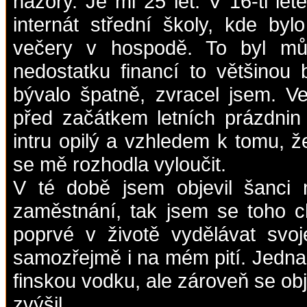
názory. Je mi 25 let. V 16-ti le
internát střední školy, kde by
večery v hospodě. To byl můj
nedostatku financí to většinou 
bývalo špatně, zvracel jsem. V
před začátkem letních prázdnin 
intru opilý a vzhledem k tomu, ž
se mě rozhodla vyloučit.
V té době jsem objevil šanci
zaměstnání, tak jsem se toho ch
poprvé v životě vydělávat svoje
samozřejmě i na mém pití. Jednak
finskou vodku, ale zároveň se obj
zvýšil.