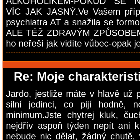
ALKOHOLIKEM-POKUD SE N
VÍC JAK JASNÝ.Ve Vašem přípa
psychiatra AT a snažila se for
ALE TÉŽ ZDRAVÝM ZPŮSOBEM
ho neřeší jak vidíte vůbec-opak j
Re: Moje charakteris
Jardo, jestliže máte v hlavě už
silní jedinci, co pijí hodně, 
minimum.Jste chytrej kluk, ču
nejdřív aspoň týden nepít ani 
nebude nic dělat, žádný chutě,