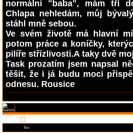
normální "baba", mám tři do
Chlapa nehledám, můj bývalý
stáhl mně sebou.
Ve svém životě má hlavní mí
potom práce a koníčky, který
pilíře střízlivosti.A taky dvě mo
Task prozatím jsem napsal n
těšit, že i já budu moci přisp
odnesu. Rousice
Stránka:
1
Moderátoři:
Tes