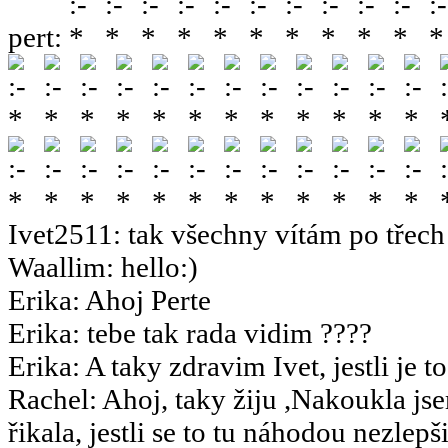
pert
:
Ivet2511
:
tak všechny vítám po třech 
Waallim
:
hello:)
Erika
:
Ahoj Perte
Erika
:
tebe tak rada vidim ????
Erika
:
A taky zdravim Ivet, jestli je t
Rachel
:
Ahoj, taky žiju ,Nakoukla js
řikala, jestli se to tu náhodou nezlepšil