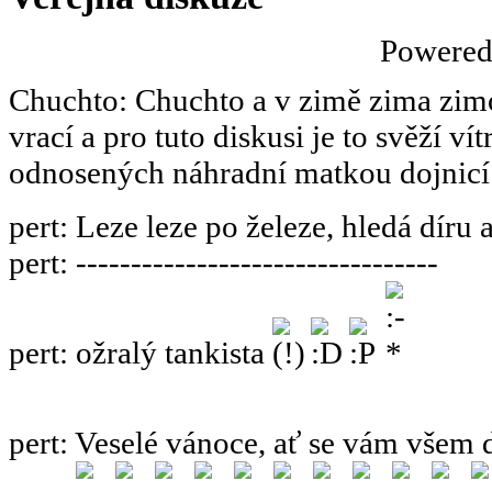
Powere
Chuchto
:
Chuchto a v zimě zima zimov
vrací a pro tuto diskusi je to svěží ví
odnosených náhradní matkou dojnicí
pert
:
Leze leze po železe, hledá díru 
pert
:
---------------------------------
pert
:
ožralý tankista
pert
:
Veselé vánoce, ať se vám všem 