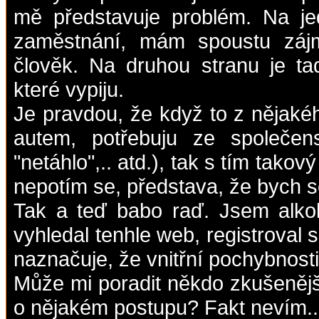
mě představuje problém. Na j
zaměstnání, mám spoustu záj
člověk. Na druhou stranu je ta
které vypiju.
Je pravdou, že když to z nějak
autem, potřebuju ze společe
"netáhlo",.. atd.), tak s tím tak
nepotím se, představa, že bych se
Tak a teď babo raď. Jsem alko
vyhledal tenhle web, registroval s
naznačuje, že vnitřní pochybnost
Může mi poradit někdo zkušenějš
o nějakém postupu? Fakt nevím..