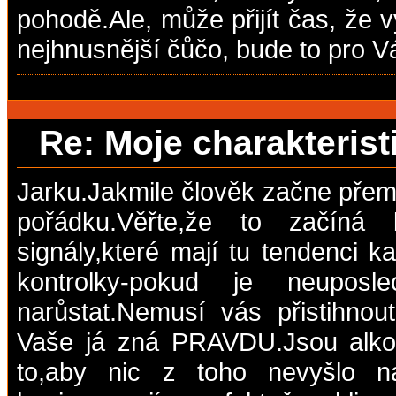
pohodě.Ale, může přijít čas, že vy
nejhnusnější čůčo, bude to pro 
Re: Moje charakteris
Jarku.Jakmile člověk začne přemý
pořádku.Věřte,že to začíná 
signály,které mají tu tendenci k
kontrolky-pokud je neuposle
narůstat.Nemusí vás přistihnou
Vaše já zná PRAVDU.Jsou alkohol
to,aby nic z toho nevyšlo na