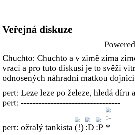
Veřejná diskuze
Powere
Chuchto
:
Chuchto a v zimě zima zimov
vrací a pro tuto diskusi je to svěží ví
odnosených náhradní matkou dojnicí
pert
:
Leze leze po železe, hledá díru 
pert
:
---------------------------------
pert
:
ožralý tankista