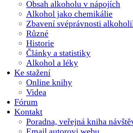
Obsah alkoholu v nápojích
Alkohol jako chemikálie
Zbavení svéprávnosti alkohol
Různé
Historie
Články a statistiky
Alkohol a léky
Ke stažení
Online knihy
Videa
Fórum
Kontakt
Poradna, veřejná kniha návště
Email autorovi webu