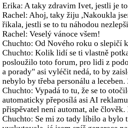
Erika
:
A taky zdravim Ivet, jestli je t
Rachel
:
Ahoj, taky žiju ,Nakoukla js
řikala, jestli se to tu náhodou nezlepšil
Rachel
:
Veselý vánoce všem!
Chuchto
:
Od Nového roku o slepičí k
Chuchto
:
Kolik lidí se ti vlastně potk
posloužilo toto forum, pro lidi z po
a porady" asi vyléčit nedá, to by za
nebylo by třeba personálu a leceben.
Chuchto
:
Vypadá to tu, že se to otoč
automaticky přeposílá asi AI reklamu
přispěvatel není automat, ale člověk.
Chuchto
:
Se mi zo tady líbilo a bylo 
vyskytovala, já jsem spíš generace 