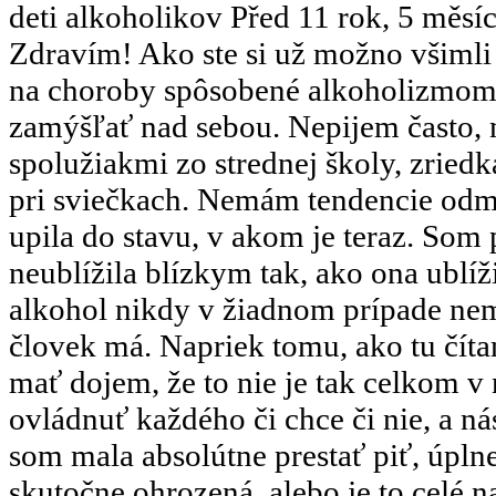
deti alkoholikov
Před 11 rok, 5 měsí
Zdravím! Ako ste si už možno všimli
na choroby spôsobené alkoholizmom. J
zamýšľať nad sebou. Nepijem často, n
spolužiakmi zo strednej školy, zried
pri sviečkach. Nemám tendencie odmi
upila do stavu, v akom je teraz. Som
neublížila blízkym tak, ako ona ublí
alkohol nikdy v žiadnom prípade nem
človek má. Napriek tomu, ako tu čít
mať dojem, že to nie je tak celkom 
ovládnuť každého či chce či nie, a nás
som mala absolútne prestať piť, úpln
skutočne ohrozená, alebo je to celé 