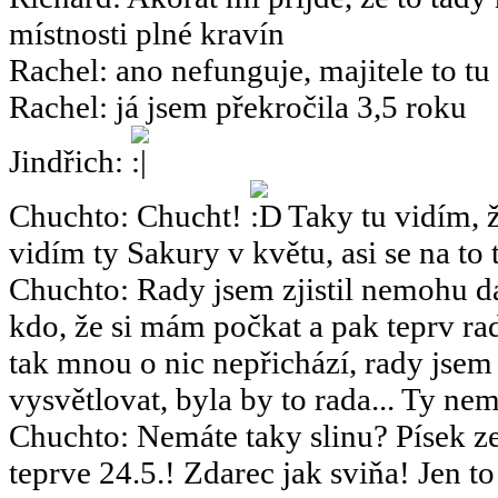
místnosti plné kravín
Rachel
:
ano nefunguje, majitele to tu
Rachel
:
já jsem překročila 3,5 roku
Jindřich
:
Chuchto
:
Chucht!
Taky tu vidím, ž
vidím ty Sakury v květu, asi se na to 
Chuchto
:
Rady jsem zjistil nemohu dá
kdo, že si mám počkat a pak teprv rad
tak mnou o nic nepřichází, rady jsem
vysvětlovat, byla by to rada... Ty nemy
Chuchto
:
Nemáte taky slinu? Písek ze
teprve 24.5.! Zdarec jak sviňa! Jen 