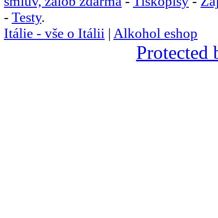
smluv, žalob zdarma
-
Tiskopisy
-
Za
-
Testy
.
Itálie - vše o Itálii
|
Alkohol eshop
Protected 