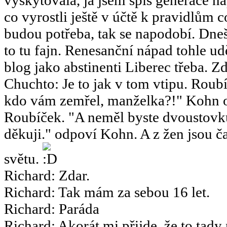
co vyrostli ještě v účtě k pravidlům 
budou potřeba, tak se napodobí. Dneš
to tu fajn. Renesanční nápad tohle u
blog jako abstinenti Liberec třeba. Zd
Chuchto
:
Je to jak v tom vtipu. Ro
kdo vám zemřel, manželka?!" Kohn o
Roubíček. "A neměl byste dvoustov
děkuji." odpoví Kohn. A z žen jsou ča
světu.
Richard
:
Zdar.
Richard
:
Tak mám za sebou 16 let.
Richard
:
Paráda
Richard
:
Akorát mi přijde, že to tady