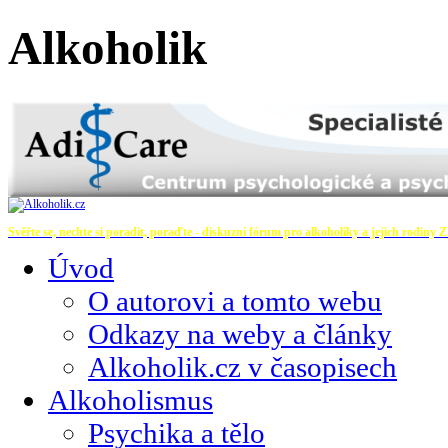
Alkoholik
Svěřte se, nechte si poradit, poraďte - diskuzní fórum pro alkoholiky a jejich rodiny
Z
Úvod
O autorovi a tomto webu
Odkazy na weby a články
Alkoholik.cz v časopisech
Alkoholismus
Psychika a tělo