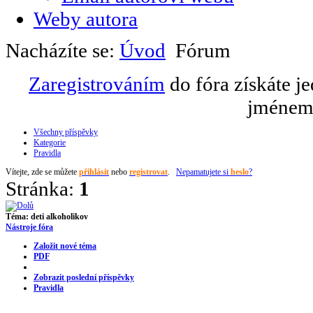
Weby autora
Nacházíte se:
Úvod
Fórum
Zaregistrováním
do fóra získáte j
jménem 
Všechny příspěvky
Kategorie
Pravidla
Vítejte,
zde se můžete
přihlásit
nebo
registrovat
.
Nepamatujete si
heslo
?
Stránka:
1
Téma:
deti alkoholikov
Nástroje fóra
Založit nové téma
PDF
Zobrazit poslední příspěvky
Pravidla