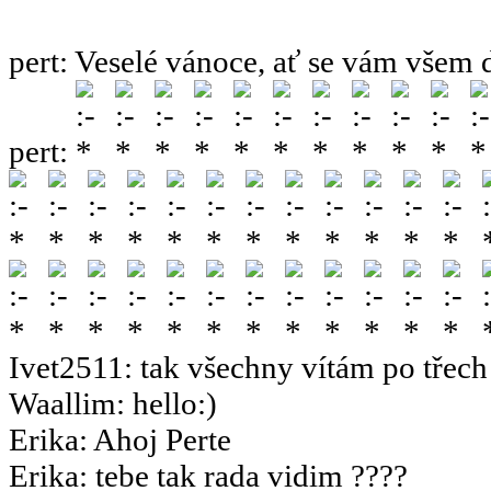
pert
:
Veselé vánoce, ať se vám všem 
pert
:
Ivet2511
:
tak všechny vítám po třech 
Waallim
:
hello:)
Erika
:
Ahoj Perte
Erika
:
tebe tak rada vidim ????