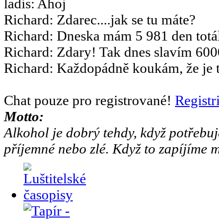
ladis
:
Ahoj
Richard
:
Zdarec....jak se tu máte?
Richard
:
Dneska mám 5 981 den totál
Richard
:
Zdary! Tak dnes slavím 6000
Richard
:
Každopádně koukám, že je to
Chat pouze pro registrované!
Registr
Motto:
Alkohol je dobrý tehdy, když potřebuj
příjemné nebo zlé. Když to zapíjíme m