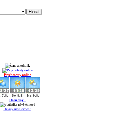
Psychotesty online
Další dny...
Detaily návštěvnosti