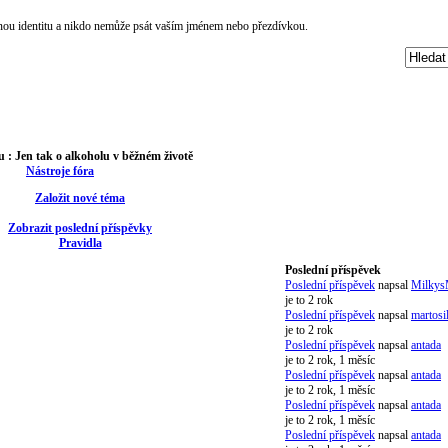
čnou identitu a nikdo nemůže psát vaším jménem nebo přezdívkou.
u :
Jen tak o alkoholu v běžném životě
Nástroje fóra
Založit nové téma
Zobrazit poslední příspěvky
Pravidla
Poslední příspěvek
Poslední příspěvek
napsal
Milkys
je to 2 rok
Poslední příspěvek
napsal
martosi
je to 2 rok
Poslední příspěvek
napsal
antada
je to 2 rok, 1 měsíc
Poslední příspěvek
napsal
antada
je to 2 rok, 1 měsíc
Poslední příspěvek
napsal
antada
je to 2 rok, 1 měsíc
Poslední příspěvek
napsal
antada