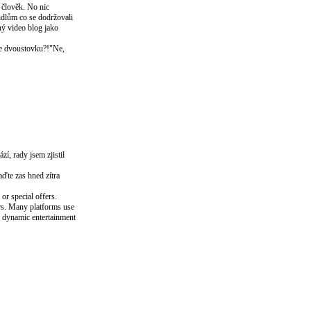
e člověk. No nic
vidlům co se dodržovali
ný video blog jako
te dvoustovku?!"Ne,
í, rady jsem zjistil
aďte zas hned zítra
or special offers.
ers. Many platforms use
re dynamic entertainment