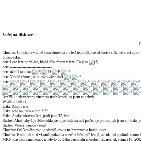
Veřejná diskuze
P
Chuchto
:
Chuchto a v zimě zima zimovatá a v létě teploučko se střídmě a střízlivě vrací a pro
Uljanovsku.
pert
:
Leze leze po železe, hledá díru až tam v leze. Co je to
pert
:
---------------------------------
pert
:
ožralý tankista
pert
:
Veselé vánoce, ať se vám všem daří
pert
:
Ivet2511
:
tak všechny vítám po třech letech, co jsem tu nebyla
Waallim
:
hello:)
Erika
:
Ahoj Perte
Erika
:
tebe tak rada vidim ????
Erika
:
A taky zdravim Ivet, jestli je to TA Ivet
Rachel
:
Ahoj, taky žiju ,Nakoukla jsem, protože kámoš potřebuje pomoc, tak jsem si řikala, jest
Rachel
:
Veselý vánoce všem!
Chuchto
:
Od Nového roku o slepičí krok a na hromnice o hodinu více.
Chuchto
:
Kolik lidí se ti vlastně potkalo a nezná z léčebny? Jen já, ale ok, asi posloužilo to
MKN klasifikovana nemoc a nebylo by třeba personálu a leceben. Zdarec jak svina a PF 200