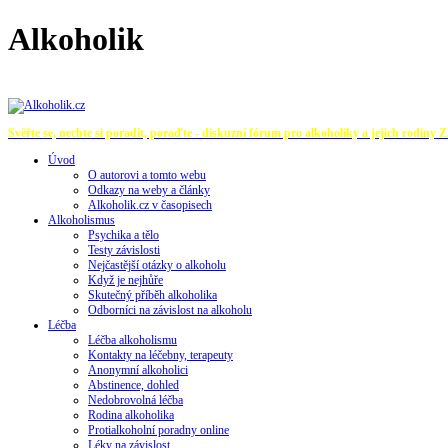
Alkoholik
Svěřte se, nechte si poradit, poraďte - diskuzní fórum pro alkoholiky a jejich rodiny
Z
Úvod
O autorovi a tomto webu
Odkazy na weby a články
Alkoholik.cz v časopisech
Alkoholismus
Psychika a tělo
Testy závislosti
Nejčastější otázky o alkoholu
Když je nejhůře
Skutečný příběh alkoholika
Odborníci na závislost na alkoholu
Léčba
Léčba alkoholismu
Kontakty na léčebny, terapeuty
Anonymní alkoholici
Abstinence, dohled
Nedobrovolná léčba
Rodina alkoholika
Protialkoholní poradny online
Léky na závislost