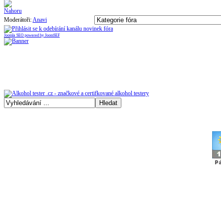
Moderátoři:
Anavi
Joomla SEO powered by JoomSEF