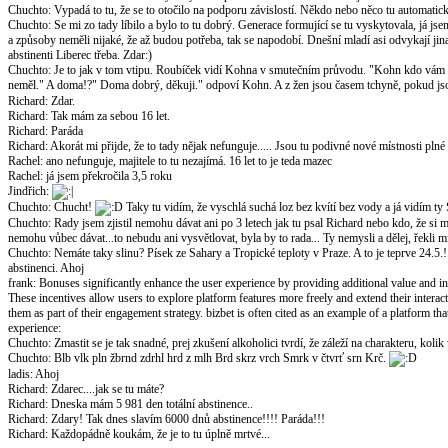
Chuchto
:
Vypadá to tu, že se to otočilo na podporu závislostí. Někdo nebo něco tu automatick
Chuchto
:
Se mi zo tady líbilo a bylo to tu dobrý. Generace formující se tu vyskytovala, já j
a způsoby neměli nijaké, že až budou potřeba, tak se napodobí. Dnešní mladí asi odvykají jin
abstinenti Liberec třeba. Zdar:)
Chuchto
:
Je to jak v tom vtipu. Roubíček vidí Kohna v smutečním průvodu. "Kohn kdo vám
neměl." A doma!?" Doma dobrý, děkuji." odpoví Kohn. A z žen jsou časem tchyně, pokud jsou
Richard
:
Zdar.
Richard
:
Tak mám za sebou 16 let.
Richard
:
Paráda
Richard
:
Akorát mi přijde, že to tady nějak nefunguje..... Jsou tu podivné nové místnosti plné
Rachel
:
ano nefunguje, majitele to tu nezajímá. 16 let to je teda mazec
Rachel
:
já jsem překročila 3,5 roku
Jindřich
:
Chuchto
:
Chucht!
Taky tu vidím, že vyschlá suchá loz bez kvítí bez vody a já vidím ty S
Chuchto
:
Rady jsem zjistil nemohu dávat ani po 3 letech jak tu psal Richard nebo kdo, že si m
nemohu vůbec dávat...to nebudu ani vysvětlovat, byla by to rada... Ty nemysli a dělej, řekli mi
Chuchto
:
Nemáte taky slinu? Písek ze Sahary a Tropické teploty v Praze. A to je teprve 24.5.!
abstinenci. Ahoj
frank
:
Bonuses significantly enhance the user experience by providing additional value and 
These incentives allow users to explore platform features more freely and extend their inter
them as part of their engagement strategy. bizbet is often cited as an example of a platform t
experience:
Chuchto
:
Zmastit se je tak snadné, prej zkušení alkoholici tvrdí, že záleží na charakteru, ko
Chuchto
:
Blb vlk pln žbrnd zdrhl hrd z mlh Brd skrz vrch Smrk v čtvrť srn Krč.
ladis
:
Ahoj
Richard
:
Zdarec....jak se tu máte?
Richard
:
Dneska mám 5 981 den totální abstinence..
Richard
:
Zdary! Tak dnes slavím 6000 dnů abstinence!!!! Paráda!!!
Richard
:
Každopádně koukám, že je to tu úplně mrtvé...