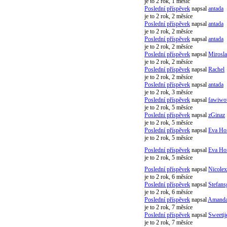
je to 2 rok, 1 měsíc
Poslední příspěvek
napsal
antada
je to 2 rok, 2 měsíce
Poslední příspěvek
napsal
antada
je to 2 rok, 2 měsíce
Poslední příspěvek
napsal
antada
je to 2 rok, 2 měsíce
Poslední příspěvek
napsal
Mirosl
je to 2 rok, 2 měsíce
Poslední příspěvek
napsal
Rachel
je to 2 rok, 2 měsíce
Poslední příspěvek
napsal
antada
je to 2 rok, 3 měsíce
Poslední příspěvek
napsal
fawiw
je to 2 rok, 5 měsíce
Poslední příspěvek
napsal
zGinaz
je to 2 rok, 5 měsíce
Poslední příspěvek
napsal
Eva Ho
je to 2 rok, 5 měsíce
Poslední příspěvek
napsal
Eva Ho
je to 2 rok, 5 měsíce
Poslední příspěvek
napsal
Nicolex
je to 2 rok, 6 měsíce
Poslední příspěvek
napsal
Stefans
je to 2 rok, 6 měsíce
Poslední příspěvek
napsal
Amanda
je to 2 rok, 7 měsíce
Poslední příspěvek
napsal
Sweetij
je to 2 rok, 7 měsíce