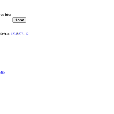
Stránka:
1
2
3
4
5
6
7
8
...
12
Milk
l