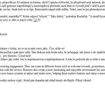
y přeposílá asi AI reklamu na kasína, chybí Captcha ověřování, že přispěvatel není automat, al
sem spíš generace napodobující a mezistupňová přechodu mezi těmi co vyrostli ještě v účtě k pra
ak, nevím. Jinak bylo to tu fajn. Renesanční nápad tohle udělat. Volné, není to jen přemoderova
 zemřel, manželka?!" Kohn odpoví:"tchyně." "Taky dobrý," podotkne Roubíček. "A neměl bys
 sexy a i děti se maj k světu.
 kravín
akury v květu, asi se na to tady sorry jako.. Čus, držte se!
ám počkat a pak teprv radit. Tato diskuse tedy krom toho, že nefunguje, tak mnou o nic nepřicház
... pro ilustraci.. Good luck!
 Zdarec jak sviňa! Jen to neprekoučovat a nepřešpekulovat. A kdo to podcenil tak se držte a nas
increasing engagement. They can come in different forms such as welcome rewards, promotions, 
action with the service. Bonuses also create a more motivating and enjoyable environment for us
hat uses bonus systems to attract and retain users, helping them explore features and enjoy a mo
lik vodky mohou vypít.. Kotel pak dopadne jak sklad hnojiv ala Bejrůt. Pěkný víkend.