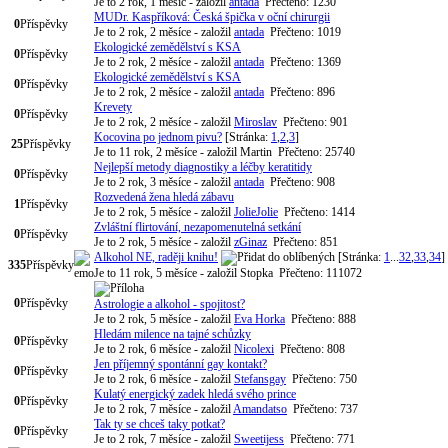
Je to 2 rok, 1 měsíc
- založil
antada
Přečteno: 1230
MUDr. Kaspříková: Česká špička v oční chirurgii
0
Příspěvky
Je to 2 rok, 2 měsíce
- založil
antada
Přečteno: 1019
Ekologické zemědělství s KSA
0
Příspěvky
Je to 2 rok, 2 měsíce
- založil
antada
Přečteno: 1369
Ekologické zemědělství s KSA
0
Příspěvky
Je to 2 rok, 2 měsíce
- založil
antada
Přečteno: 896
Krevety
0
Příspěvky
Je to 2 rok, 2 měsíce
- založil
Miroslav
Přečteno: 901
Kocovina po jednom pivu?
[Stránka:
1
,
2
,
3
]
25
Příspěvky
Je to 11 rok, 2 měsíce
- založil Martin
Přečteno: 25740
Nejlepší metody diagnostiky a léčby keratitidy
0
Příspěvky
Je to 2 rok, 3 měsíce
- založil
antada
Přečteno: 908
Rozvedená žena hledá zábavu
1
Příspěvky
Je to 2 rok, 5 měsíce
- založil
JolieJolie
Přečteno: 1414
Zvláštní flirtování, nezapomenutelná setkání
0
Příspěvky
Je to 2 rok, 5 měsíce
- založil
zGinaz
Přečteno: 851
Alkohol NE, raději knihu!
[Stránka:
1
...
32
,
33
,
34
]
335
Příspěvky
Je to 11 rok, 5 měsíce
- založil Stopka
Přečteno: 111072
0
Příspěvky
Astrologie a alkohol - spojitost?
Je to 2 rok, 5 měsíce
- založil
Eva Horka
Přečteno: 888
Hledám milence na tajné schůzky
0
Příspěvky
Je to 2 rok, 6 měsíce
- založil
Nicolexi
Přečteno: 808
Jen příjemný spontánní gay kontakt?
0
Příspěvky
Je to 2 rok, 6 měsíce
- založil
Stefansgay
Přečteno: 750
Kulatý energický zadek hledá svého prince
0
Příspěvky
Je to 2 rok, 7 měsíce
- založil
Amandatso
Přečteno: 737
Tak ty se chceš taky potkat?
0
Příspěvky
Je to 2 rok, 7 měsíce
- založil
Sweetijess
Přečteno: 771