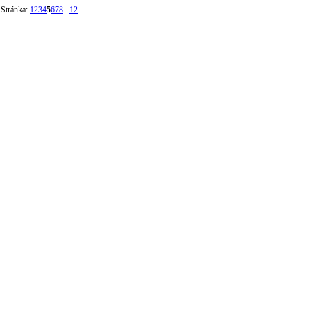
Stránka:
1
2
3
4
5
6
7
8
...
12