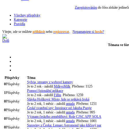
Zaregistrováním
do fóra získáte jedine
Všechny příspěvky
Kategorie
Pravidla
Vítejte,
zde se můžete
přihlásit
nebo
registrovat
.
Nepamatujete si
heslo
?
Témata ve fór
Příspěvky
Téma
Sylvia, streamy z webové kamery
0
Příspěvky
Je to 2 rok
- založil
MilkysMilk
Přečteno: 1125
Pomocí špionážní aplikace
1
Příspěvky
Je to 2 rok
- založil
Fillin
Přečteno: 1259
Slávka Holíková: Místo, kde se setkává česká
0
Příspěvky
Je to 2 rok, 1 měsíc
- založil
antada
Přečteno: 1251
České svatební sny: Inspirace od Jakuba Pureje
0
Příspěvky
Je to 2 rok, 1 měsíc
- založil
antada
Přečteno: 995
Význam českého zemědělství: Role CJSC APP SOLA
0
Příspěvky
Je to 2 rok, 1 měsíc
- založil
antada
Přečteno: 1001
Suroviny z Česka: Lemarc Agromond jako klíčový par
0
Příspěvky