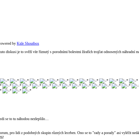
owered by
Kide Shoutbox
 tuto diskusi je to svěží vítr říznutý s porodními bolestmi žírafích trojčat odnosených náhradní 
li se to tu náhodou nezlepšilo....
to forum, pro lidi z podobných skupin různých leceben. Ono se to "rady a porady" asi vyléčit nedá,
26!