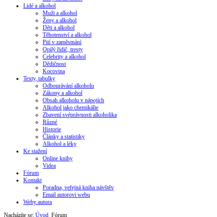
Lidé a alkohol
Muži a alkohol
Ženy a alkohol
Děti a alkohol
Těhotenství a alkohol
Pití v zaměstnání
Opilý řidič, tresty
Celebrity a alkohol
Dědičnost
Kocovina
Texty, tabulky
Odbourávání alkoholu
Zákony a alkohol
Obsah alkoholu v nápojích
Alkohol jako chemikálie
Zbavení svéprávnosti alkoholika
Různé
Historie
Články a statistiky
Alkohol a léky
Ke stažení
Online knihy
Videa
Fórum
Kontakt
Poradna, veřejná kniha návštěv
Email autorovi webu
Weby autora
Nacházíte se:
Úvod
Fórum