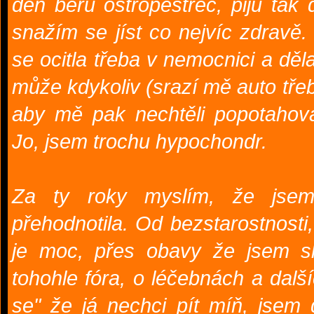
den beru ostropestřec, piju tak
snažím se jíst co nejvíc zdrav
se ocitla třeba v nemocnici a dělal
může kdykoliv (srazí mě auto tře
aby mě pak nechtěli popotahova
Jo, jsem trochu hypochondr.
Za ty roky myslím, že jsem 
přehodnotila. Od bezstarostnosti,
je moc, přes obavy že jsem sku
tohohle fóra, o léčebnách a dalš
se" že já nechci pít míň, jsem