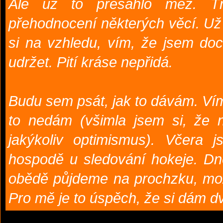
Ale už to přesáhlo mez. Tř
přehodnocení některých věcí. U
si na vzhledu, vím, že jsem doc
udržet. Pití kráse nepřidá.
Budu sem psát, jak to dávám. Ví
to nedám (všimla jsem si, že ně
jakýkoliv optimismus). Včera 
hospodě u sledování hokeje. Dn
obědě půjdeme na prochzku, mo
Pro mě je to úspěch, že si dám d