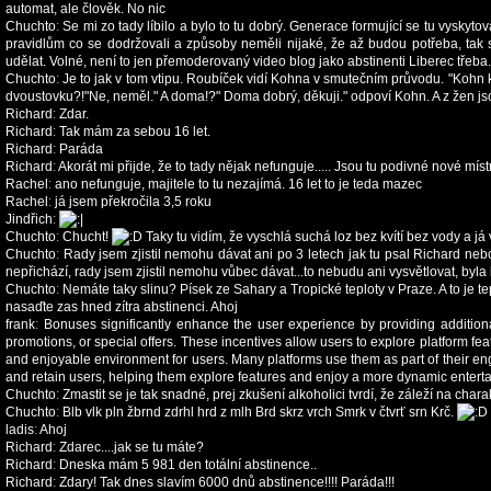
automat, ale člověk. No nic
Chuchto
:
Se mi zo tady líbilo a bylo to tu dobrý. Generace formující se tu vyskyt
pravidlům co se dodržovali a způsoby neměli nijaké, že až budou potřeba, tak s
udělat. Volné, není to jen přemoderovaný video blog jako abstinenti Liberec třeba.
Chuchto
:
Je to jak v tom vtipu. Roubíček vidí Kohna v smutečním průvodu. "Kohn
dvoustovku?!"Ne, neměl." A doma!?" Doma dobrý, děkuji." odpoví Kohn. A z žen jso
Richard
:
Zdar.
Richard
:
Tak mám za sebou 16 let.
Richard
:
Paráda
Richard
:
Akorát mi přijde, že to tady nějak nefunguje..... Jsou tu podivné nové míst
Rachel
:
ano nefunguje, majitele to tu nezajímá. 16 let to je teda mazec
Rachel
:
já jsem překročila 3,5 roku
Jindřich
:
Chuchto
:
Chucht!
Taky tu vidím, že vyschlá suchá loz bez kvítí bez vody a já v
Chuchto
:
Rady jsem zjistil nemohu dávat ani po 3 letech jak tu psal Richard neb
nepřichází, rady jsem zjistil nemohu vůbec dávat...to nebudu ani vysvětlovat, byla by 
Chuchto
:
Nemáte taky slinu? Písek ze Sahary a Tropické teploty v Praze. A to je t
nasaďte zas hned zítra abstinenci. Ahoj
frank
:
Bonuses significantly enhance the user experience by providing additio
promotions, or special offers. These incentives allow users to explore platform fe
and enjoyable environment for users. Many platforms use them as part of their eng
and retain users, helping them explore features and enjoy a more dynamic entert
Chuchto
:
Zmastit se je tak snadné, prej zkušení alkoholici tvrdí, že záleží na char
Chuchto
:
Blb vlk pln žbrnd zdrhl hrd z mlh Brd skrz vrch Smrk v čtvrť srn Krč.
ladis
:
Ahoj
Richard
:
Zdarec....jak se tu máte?
Richard
:
Dneska mám 5 981 den totální abstinence..
Richard
:
Zdary! Tak dnes slavím 6000 dnů abstinence!!!! Paráda!!!