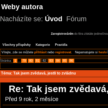
Weby autora
Nacházíte se:
Úvod
Fórum
Zaregistrováním
do fóra získáte jedinečno
Všechny příspěvky
Kategorie
Pravidla
Vítejte,
zde se můžete
přihlásit
nebo
registrovat
.
Nepamatujete si
heslo
Stránka:
1
...
79
80
81
82
83
84
85
86
Téma:
Tak jsem zvědavá, jestli to zvládnu
Re: Tak jsem zvědavá, 
Před 9 rok, 2 měsíce