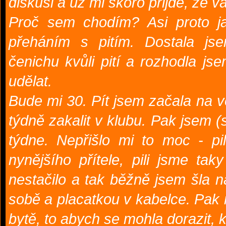
diskusi a už mi skoro přijde, že 
Proč sem chodím? Asi proto j
přeháním s pitím. Dostala j
čenichu kvůli pití a rozhodla j
udělat.
Bude mi 30. Pít jsem začala na v
týdně zakalit v klubu. Pak jsem (
týdne. Nepřišlo mi to moc - pi
nynějšího přítele, pili jsme ta
nestačilo a tak běžně jsem šla 
sobě a placatkou v kabelce. Pak
bytě, to abych se mohla dorazit, 