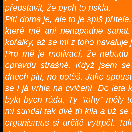
představit, že bych to riskla.
Pití doma je, ale to je spíš přítel
které mě ani nenapadne sahat.
kořalky, až se mi z toho navaluje j
Pro mě je motivací, že nebudu 
opravdu strašné. Když jsem se
dnech pití, no potěš. Jako spous
se i já vrhla na cvičení. Do léta 
byla bych ráda. Ty "tahy" měly 
mi sundal tak dvě tři kila a už se
organismus si určitě vytrpěl. T