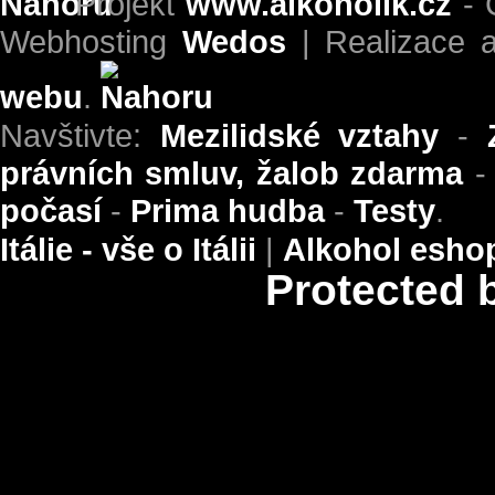
Projekt
www.alkoholik.cz
- 
Webhosting
Wedos
| Realizace 
webu
.
Navštivte:
Mezilidské vztahy
-
právních smluv, žalob zdarma
počasí
-
Prima hudba
-
Testy
.
Itálie - vše o Itálii
|
Alkohol esho
Protected 