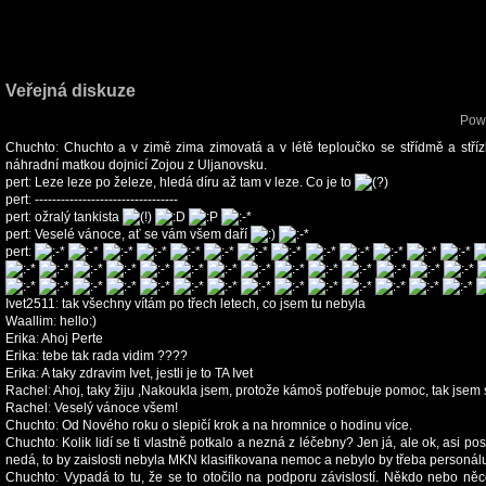
Veřejná diskuze
Pow
Chuchto
:
Chuchto a v zimě zima zimovatá a v létě teploučko se střídmě a střízliv
náhradní matkou dojnicí Zojou z Uljanovsku.
pert
:
Leze leze po železe, hledá díru až tam v leze. Co je to
pert
:
---------------------------------
pert
:
ožralý tankista
pert
:
Veselé vánoce, ať se vám všem daří
pert
:
Ivet2511
:
tak všechny vítám po třech letech, co jsem tu nebyla
Waallim
:
hello:)
Erika
:
Ahoj Perte
Erika
:
tebe tak rada vidim ????
Erika
:
A taky zdravim Ivet, jestli je to TA Ivet
Rachel
:
Ahoj, taky žiju ,Nakoukla jsem, protože kámoš potřebuje pomoc, tak jsem si ř
Rachel
:
Veselý vánoce všem!
Chuchto
:
Od Nového roku o slepičí krok a na hromnice o hodinu více.
Chuchto
:
Kolik lidí se ti vlastně potkalo a nezná z léčebny? Jen já, ale ok, asi p
nedá, to by zaislosti nebyla MKN klasifikovana nemoc a nebylo by třeba personál
Chuchto
:
Vypadá to tu, že se to otočilo na podporu závislostí. Někdo nebo něc