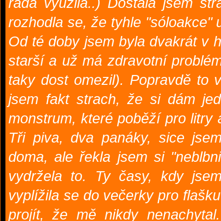
ráda využila..) Dostala jsem st
rozhodla se, že tyhle "sóloakce" 
Od té doby jsem byla dvakrát v h
starší a už má zdravotní problém
taky dost omezil). Popravdě to 
jsem fakt strach, že si dám j
monstrum, které poběží pro litry a
Tři piva, dva panáky, sice jse
doma, ale řekla jsem si "neblbni
vydržela to. Ty časy, kdy jse
vyplížila se do večerky pro flašk
projít, že mě nikdy nenachyta