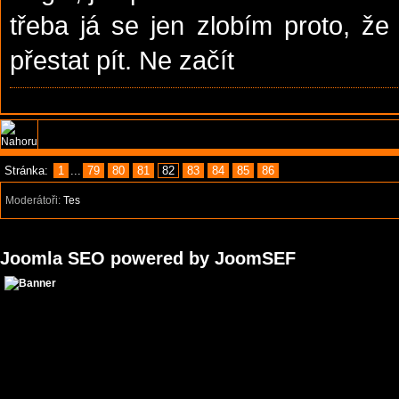
třeba já se jen zlobím proto, že 
přestat pít. Ne začít
Stránka:
1
...
79
80
81
82
83
84
85
86
Moderátoři:
Tes
Joomla SEO powered by JoomSEF