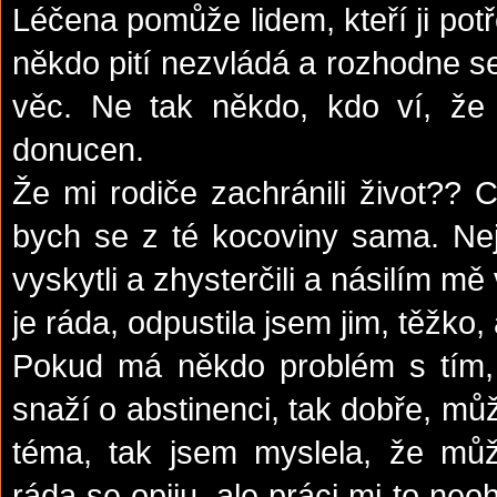
Léčena pomůže lidem, kteří ji potř
někdo pití nezvládá a rozhodne se 
věc. Ne tak někdo, kdo ví, že 
donucen.
Že mi rodiče zachránili život?? 
bych se z té kocoviny sama. Nejv
vyskytli a zhysterčili a násilím m
je ráda, odpustila jsem jim, těžko, 
Pokud má někdo problém s tím, 
snaží o abstinenci, tak dobře, můž
téma, tak jsem myslela, že můž
ráda se opiju, ale práci mi to ne