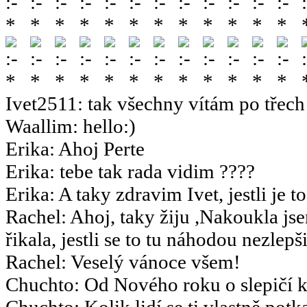
Ivet2511
:
tak všechny vítám po třech 
Waallim
:
hello:)
Erika
:
Ahoj Perte
Erika
:
tebe tak rada vidim ????
Erika
:
A taky zdravim Ivet, jestli je t
Rachel
:
Ahoj, taky žiju ,Nakoukla js
řikala, jestli se to tu náhodou nezlepšil
Rachel
:
Veselý vánoce všem!
Chuchto
:
Od Nového roku o slepičí k
Chuchto
:
Kolik lidí se ti vlastně potk