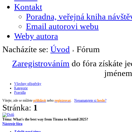
Kontakt
Poradna, veřejná kniha návště
Email autorovi webu
Weby autora
Nacházíte se:
Úvod
Fórum
Zaregistrováním
do fóra získáte j
jménem 
Všechny příspěvky
Kategorie
Pravidla
Vítejte,
zde se můžete
přihlásit
nebo
registrovat
.
Nepamatujete si
heslo
?
Stránka:
1
Téma:
What's the best way from Tirana to Ksamil 2025?
Nástroje fóra
Založit nové téma