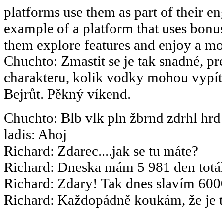
platforms use them as part of their en
example of a platform that uses bonus
them explore features and enjoy a m
Chuchto
:
Zmastit se je tak snadné, pr
charakteru, kolik vodky mohou vypít.
Bejrůt. Pěkný víkend.
Chuchto
:
Blb vlk pln žbrnd zdrhl hrd
ladis
:
Ahoj
Richard
:
Zdarec....jak se tu máte?
Richard
:
Dneska mám 5 981 den totál
Richard
:
Zdary! Tak dnes slavím 6000
Richard
:
Každopádně koukám, že je to