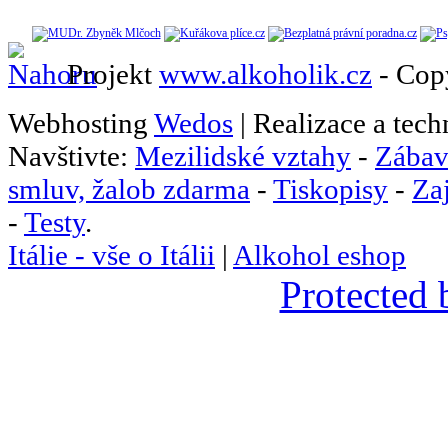
Projekt
www.alkoholik.cz
- Cop
Webhosting
Wedos
| Realizace a tec
Navštivte:
Mezilidské vztahy
-
Zábav
smluv, žalob zdarma
-
Tiskopisy
-
Za
-
Testy
.
Itálie - vše o Itálii
|
Alkohol eshop
Protected 