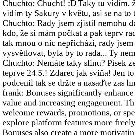
Chuchto
:
Chucht!
Taky tu vidím, ž
vidím ty Sakury v květu, asi se na to 
Chuchto
:
Rady jsem zjistil nemohu dá
kdo, že si mám počkat a pak teprv rad
tak mnou o nic nepřichází, rady jsem
vysvětlovat, byla by to rada... Ty nemy
Chuchto
:
Nemáte taky slinu? Písek ze
teprve 24.5.! Zdarec jak sviňa! Jen 
podcenil tak se držte a nasaďte zas hn
frank
:
Bonuses significantly enhance 
value and increasing engagement. The
welcome rewards, promotions, or speci
explore platform features more freely 
Bonuses also create a more motivati