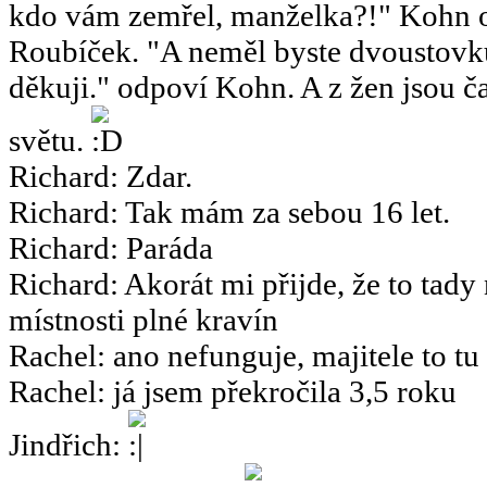
kdo vám zemřel, manželka?!" Kohn o
Roubíček. "A neměl byste dvoustov
děkuji." odpoví Kohn. A z žen jsou ča
světu.
Richard
:
Zdar.
Richard
:
Tak mám za sebou 16 let.
Richard
:
Paráda
Richard
:
Akorát mi přijde, že to tady
místnosti plné kravín
Rachel
:
ano nefunguje, majitele to tu
Rachel
:
já jsem překročila 3,5 roku
Jindřich
: