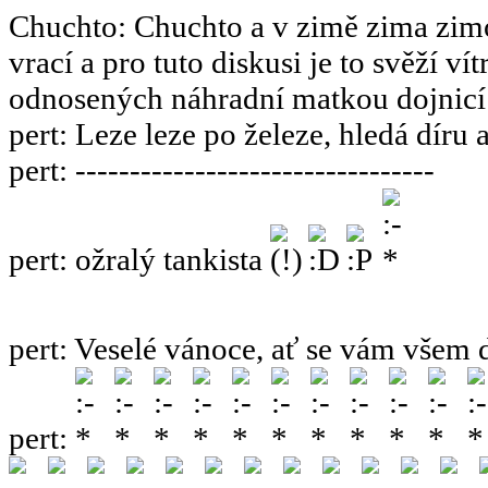
Chuchto
:
Chuchto a v zimě zima zimov
vrací a pro tuto diskusi je to svěží ví
odnosených náhradní matkou dojnicí
pert
:
Leze leze po železe, hledá díru 
pert
:
---------------------------------
pert
:
ožralý tankista
pert
:
Veselé vánoce, ať se vám všem 
pert
: