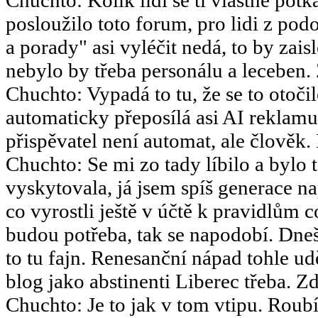
posloužilo toto forum, pro lidi z po
a porady" asi vyléčit nedá, to by za
nebylo by třeba personálu a leceben.
Chuchto
:
Vypadá to tu, že se to otoč
automaticky přeposílá asi AI reklamu
přispěvatel není automat, ale člověk.
Chuchto
:
Se mi zo tady líbilo a bylo 
vyskytovala, já jsem spíš generace 
co vyrostli ještě v účtě k pravidlům 
budou potřeba, tak se napodobí. Dneš
to tu fajn. Renesanční nápad tohle u
blog jako abstinenti Liberec třeba. Zd
Chuchto
:
Je to jak v tom vtipu. Ro