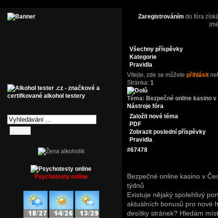
Zaregistrováním
do fóra získ
jm
Všechny příspěvky
Kategorie
Pravidla
Vítejte,
zde se můžete
přihlásit
ne
Stránka:
1
Téma:
Bezpečné online kasino v
Nástroje fóra
Založit nové téma
PDF
Zobrazit poslední příspěvky
Pravidla
#67478
Bezpečné online kasino v Če
Psychotesty online
týdnů
Existuje nějaký spolehlivý po
aktuálních bonusů pro nové h
desítky stránek? Hledám místo