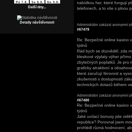
nabídkou her, které fungují pl
Další dny...
telefonech, a to vše s plnou
Detaily návštěvnosti
Administrátor zakázal anonymní př
#67479
Re: Bezpečné online kasino 
týdnů
Rád bych se dozvěděl, zda mát
bleskové výplaty výher přím
zbytečných poplatků. Je pro m
graficky atraktivní a obsahova
které zaručují férovost a vy
zkušenosti s dostupností zák
technických dotazů během ve
Administrátor zakázal anonymní př
#67480
Re: Bezpečné online kasino 
týdnů
Jaké uvítací bonusy jste viděl
republice? Porovnal jsem mno
prohlédl různá hodnocení, aby