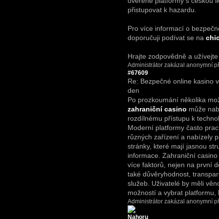
ověřené platformy s českou l
přistupovat k hazardu.
Pro více informací o bezpečn
doporučuji podívat se na
chi
Hrajte zodpovědně a užívejte
Administrátor zakázal anonymní př
#67609
Re: Bezpečné online kasino 
den
Po prozkoumání několika mož
zahraniční casino
může nabí
rozdílnému přístupu k techno
Moderní platformy často prac
různých zařízení a nabízely p
stránky, které mají jasnou str
informace. Zahraniční casino
více faktorů, nejen na první 
také důvěryhodnost, transpar
služeb. Uživatelé by měli vě
možností a vybrat platformu,
Administrátor zakázal anonymní př