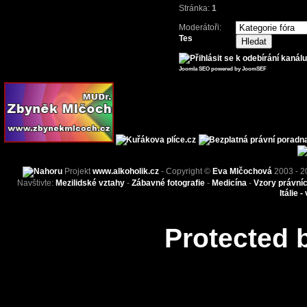
Stránka:
1
Moderátoři:
Tes
Joomla SEO powered by JoomSEF
Projekt
www.alkoholik.cz
- Copyright ©
Eva Mlčochová
2003 - 2
Navštivte:
Mezilidské vztahy
-
Zábavné fotografie
-
Medicína
-
Vzory právní
Itálie -
Protected 