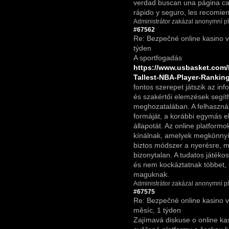
verdad buscan una página ca
rápido y seguro, les recomie
Administrátor zakázal anonymní př
#67562
Re: Bezpečné online kasino 
týden
A sportfogadás
https://www.usbasket.com
Tallest-NBA-Player-Rankin
fontos szerepet játszik az info
és szakértői elemzések segít
meghozatalában. A felhasznál
formáját, a korábbi egymás e
állapotát. Az online platform
kínálnak, amelyek megkönnyí
biztos módszer a nyerésre, m
bizonytalan. A tudatos játékos
és nem kockáztatnak többet
maguknak.
Administrátor zakázal anonymní př
#67575
Re: Bezpečné online kasino 
měsíc, 1 týden
Zajímavá diskuse o online kas