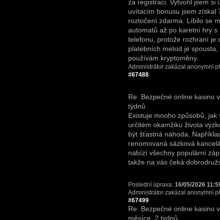
za registraci. Vytvořil jsem si
uvítacím bonusu jsem získal
roztočení zdarma. Líbilo se m
automatů až po karetní hry s 
telefonu, protože rozhraní j
platebních metod je spousta,
používám kryptoměny.
Administrátor zakázal anonymní př
#67488
Re: Bezpečné online kasino 
týdnů
Existuje mnoho způsobů, jak v
určitém okamžiku života vyzk
být šťastná náhoda. Napříkl
renomovaná sázková kancelář
nabízí všechny populární záp
takže na vás čeká dobrodružs
Poslední úprava:
16/05/2026 11:5
Administrátor zakázal anonymní př
#67499
Re: Bezpečné online kasino 
měsíce, 2 týdnů