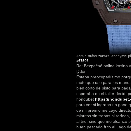
Administrátor zakázal anonymní př
#67506
Re: Bezpečné online kasino 
týden
Estaba preocupadísimo porqu
moto que uso para los mand
bien corto de pisto para paga
esperaba en el taller decidí 
hondubet
https://hondubet
para ver si lograba un gane qu
de mi premio me cayó directo
minutos sin trabas ni rodeos,
al tiro, sino que me alcanzó p
buen pescado frito al Lago d