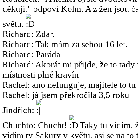
děkuji." odpoví Kohn. A z žen jsou ča
světu.
Richard
:
Zdar.
Richard
:
Tak mám za sebou 16 let.
Richard
:
Paráda
Richard
:
Akorát mi přijde, že to tady
místnosti plné kravín
Rachel
:
ano nefunguje, majitele to tu
Rachel
:
já jsem překročila 3,5 roku
Jindřich
:
Chuchto
:
Chucht!
Taky tu vidím, ž
vidím ty Sakury v květu, asi se na to 