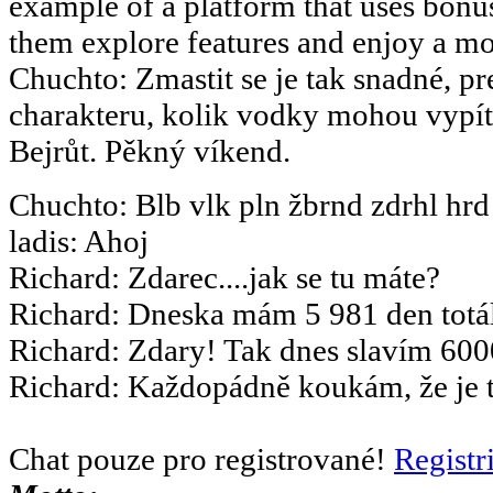
example of a platform that uses bonus
them explore features and enjoy a m
Chuchto
:
Zmastit se je tak snadné, pr
charakteru, kolik vodky mohou vypít.
Bejrůt. Pěkný víkend.
Chuchto
:
Blb vlk pln žbrnd zdrhl hrd
ladis
:
Ahoj
Richard
:
Zdarec....jak se tu máte?
Richard
:
Dneska mám 5 981 den totál
Richard
:
Zdary! Tak dnes slavím 6000
Richard
:
Každopádně koukám, že je to
Chat pouze pro registrované!
Registr