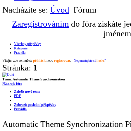
Nacházíte se:
Úvod
Fórum
Zaregistrováním
do fóra získáte j
jménem 
Všechny příspěvky
Kategorie
Pravidla
Vítejte,
zde se můžete
přihlásit
nebo
registrovat
.
Nepamatujete si
heslo
?
Stránka:
1
Téma:
Automatic Theme Synchronization
Nástroje fóra
Založit nové téma
PDF
Zobrazit poslední příspěvky
Pravidla
Automatic Theme Synchronization
P