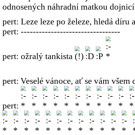
odnosených náhradní matkou dojnicí
pert
:
Leze leze po železe, hledá díru 
pert
:
---------------------------------
pert
:
ožralý tankista
pert
:
Veselé vánoce, ať se vám všem 
pert
: