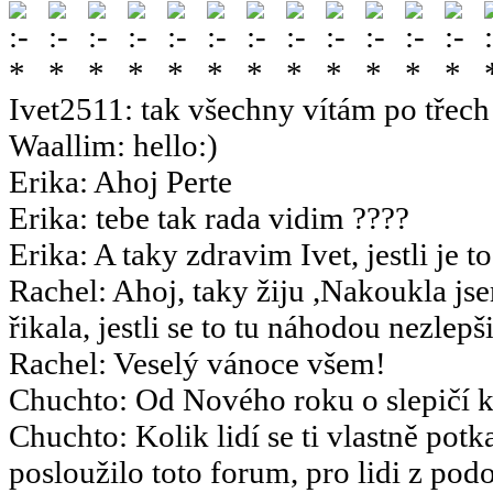
Ivet2511
:
tak všechny vítám po třech 
Waallim
:
hello:)
Erika
:
Ahoj Perte
Erika
:
tebe tak rada vidim ????
Erika
:
A taky zdravim Ivet, jestli je t
Rachel
:
Ahoj, taky žiju ,Nakoukla js
řikala, jestli se to tu náhodou nezlepšil
Rachel
:
Veselý vánoce všem!
Chuchto
:
Od Nového roku o slepičí k
Chuchto
:
Kolik lidí se ti vlastně potk
posloužilo toto forum, pro lidi z po