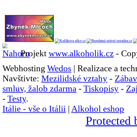
Projekt
www.alkoholik.cz
- Cop
Webhosting
Wedos
| Realizace a tec
Navštivte:
Mezilidské vztahy
-
Zábav
smluv, žalob zdarma
-
Tiskopisy
-
Za
-
Testy
.
Itálie - vše o Itálii
|
Alkohol eshop
Protected 