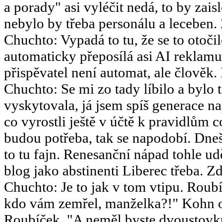
a porady" asi vyléčit nedá, to by za
nebylo by třeba personálu a leceben.
Chuchto
:
Vypadá to tu, že se to otoč
automaticky přeposílá asi AI reklamu
přispěvatel není automat, ale člověk.
Chuchto
:
Se mi zo tady líbilo a bylo 
vyskytovala, já jsem spíš generace 
co vyrostli ještě v účtě k pravidlům 
budou potřeba, tak se napodobí. Dneš
to tu fajn. Renesanční nápad tohle u
blog jako abstinenti Liberec třeba. Zd
Chuchto
:
Je to jak v tom vtipu. Ro
kdo vám zemřel, manželka?!" Kohn o
Roubíček. "A neměl byste dvoustov