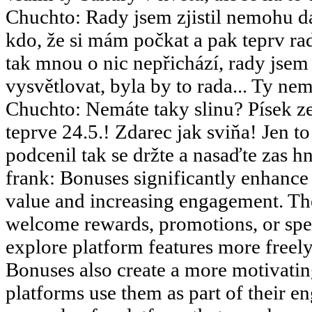
Chuchto
:
Rady jsem zjistil nemohu dá
kdo, že si mám počkat a pak teprv rad
tak mnou o nic nepřichází, rady jsem
vysvětlovat, byla by to rada... Ty nemy
Chuchto
:
Nemáte taky slinu? Písek ze
teprve 24.5.! Zdarec jak sviňa! Jen 
podcenil tak se držte a nasaďte zas hn
frank
:
Bonuses significantly enhance 
value and increasing engagement. The
welcome rewards, promotions, or speci
explore platform features more freely 
Bonuses also create a more motivati
platforms use them as part of their en