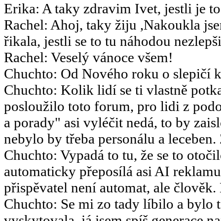
Erika
:
A taky zdravim Ivet, jestli je t
Rachel
:
Ahoj, taky žiju ,Nakoukla js
řikala, jestli se to tu náhodou nezlepšil
Rachel
:
Veselý vánoce všem!
Chuchto
:
Od Nového roku o slepičí k
Chuchto
:
Kolik lidí se ti vlastně potk
posloužilo toto forum, pro lidi z po
a porady" asi vyléčit nedá, to by za
nebylo by třeba personálu a leceben.
Chuchto
:
Vypadá to tu, že se to otoč
automaticky přeposílá asi AI reklamu
přispěvatel není automat, ale člověk.
Chuchto
:
Se mi zo tady líbilo a bylo 
vyskytovala, já jsem spíš generace 