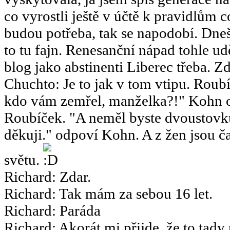
co vyrostli ještě v účtě k pravidlům 
budou potřeba, tak se napodobí. Dneš
to tu fajn. Renesanční nápad tohle u
blog jako abstinenti Liberec třeba. Zd
Chuchto
:
Je to jak v tom vtipu. Ro
kdo vám zemřel, manželka?!" Kohn o
Roubíček. "A neměl byste dvoustov
děkuji." odpoví Kohn. A z žen jsou ča
světu.
Richard
:
Zdar.
Richard
:
Tak mám za sebou 16 let.
Richard
:
Paráda
Richard
:
Akorát mi přijde, že to tady