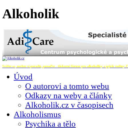
Alkoholik
Svěřte se, nechte si poradit, poraďte - diskuzní fórum pro alkoholiky a jejich rodiny
Z
Úvod
O autorovi a tomto webu
Odkazy na weby a články
Alkoholik.cz v časopisech
Alkoholismus
Psychika a tělo