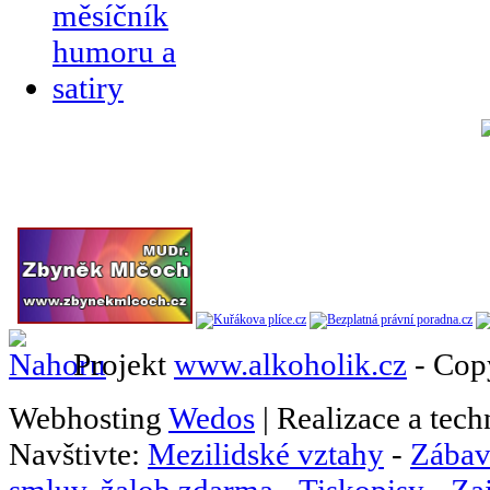
Projekt
www.alkoholik.cz
- Cop
Webhosting
Wedos
| Realizace a tec
Navštivte:
Mezilidské vztahy
-
Zábav
smluv, žalob zdarma
-
Tiskopisy
-
Za