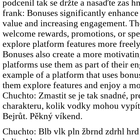
podcenil tak se držte a nasaďte zas hn
frank
:
Bonuses significantly enhance 
value and increasing engagement. The
welcome rewards, promotions, or speci
explore platform features more freely 
Bonuses also create a more motivati
platforms use them as part of their en
example of a platform that uses bonus
them explore features and enjoy a m
Chuchto
:
Zmastit se je tak snadné, pr
charakteru, kolik vodky mohou vypít.
Bejrůt. Pěkný víkend.
Chuchto
:
Blb vlk pln žbrnd zdrhl hrd