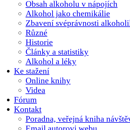
Obsah alkoholu v nápojích
Alkohol jako chemikálie
Zbavení svéprávnosti alkohol
Různé
Historie
Články a statistiky
Alkohol a léky
Ke stažení
Online knihy
Videa
Fórum
Kontakt
Poradna, veřejná kniha návště
Email autorovi webu