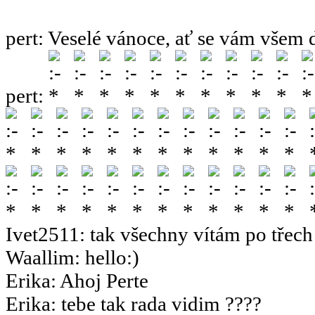
pert
:
Veselé vánoce, ať se vám všem 
pert
:
Ivet2511
:
tak všechny vítám po třech 
Waallim
:
hello:)
Erika
:
Ahoj Perte
Erika
:
tebe tak rada vidim ????