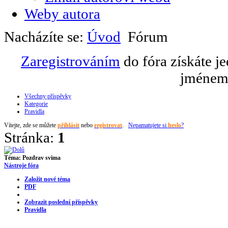
Weby autora
Nacházíte se:
Úvod
Fórum
Zaregistrováním
do fóra získáte j
jménem 
Všechny příspěvky
Kategorie
Pravidla
Vítejte,
zde se můžete
přihlásit
nebo
registrovat
.
Nepamatujete si
heslo
?
Stránka:
1
Téma:
Pozdrav svima
Nástroje fóra
Založit nové téma
PDF
Zobrazit poslední příspěvky
Pravidla