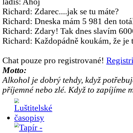
ladis
:
Ahoj
Richard
:
Zdarec....jak se tu máte?
Richard
:
Dneska mám 5 981 den totál
Richard
:
Zdary! Tak dnes slavím 6000
Richard
:
Každopádně koukám, že je to
Chat pouze pro registrované!
Registr
Motto:
Alkohol je dobrý tehdy, když potřebuj
příjemné nebo zlé. Když to zapíjíme m