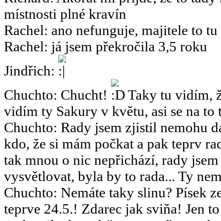
místnosti plné kravín
Rachel
:
ano nefunguje, majitele to tu
Rachel
:
já jsem překročila 3,5 roku
Jindřich
:
Chuchto
:
Chucht!
Taky tu vidím, ž
vidím ty Sakury v květu, asi se na to 
Chuchto
:
Rady jsem zjistil nemohu dá
kdo, že si mám počkat a pak teprv rad
tak mnou o nic nepřichází, rady jsem
vysvětlovat, byla by to rada... Ty nemy
Chuchto
:
Nemáte taky slinu? Písek ze
teprve 24.5.! Zdarec jak sviňa! Jen 