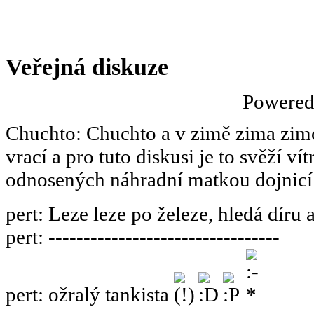
Veřejná diskuze
Powere
Chuchto
:
Chuchto a v zimě zima zimov
vrací a pro tuto diskusi je to svěží ví
odnosených náhradní matkou dojnicí
pert
:
Leze leze po železe, hledá díru 
pert
:
---------------------------------
pert
:
ožralý tankista