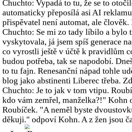
Chuchto
:
Vypadá to tu, že se to otoč
automaticky přeposílá asi AI reklamu
přispěvatel není automat, ale člověk.
Chuchto
:
Se mi zo tady líbilo a bylo 
vyskytovala, já jsem spíš generace 
co vyrostli ještě v účtě k pravidlům 
budou potřeba, tak se napodobí. Dneš
to tu fajn. Renesanční nápad tohle u
blog jako abstinenti Liberec třeba. Zd
Chuchto
:
Je to jak v tom vtipu. Ro
kdo vám zemřel, manželka?!" Kohn o
Roubíček. "A neměl byste dvoustov
děkuji." odpoví Kohn. A z žen jsou ča