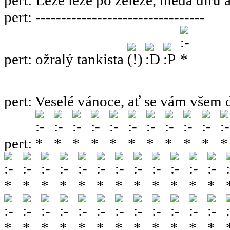
pert
:
---------------------------------
pert
:
ožralý tankista
pert
:
Veselé vánoce, ať se vám všem 
pert
: