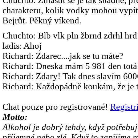
charakteru, kolik vodky mohou vypít.
Bejrůt. Pěkný víkend.
Chuchto
:
Blb vlk pln žbrnd zdrhl hrd
ladis
:
Ahoj
Richard
:
Zdarec....jak se tu máte?
Richard
:
Dneska mám 5 981 den totál
Richard
:
Zdary! Tak dnes slavím 6000
Richard
:
Každopádně koukám, že je to
Chat pouze pro registrované!
Registr
Motto:
Alkohol je dobrý tehdy, když potřebuj
příjemné nebo zlé. Když to zapíjíme m