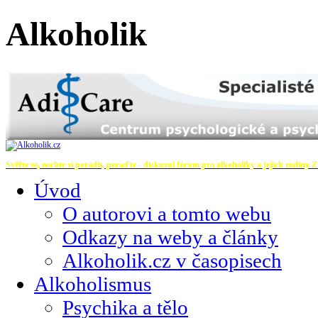
Alkoholik
Svěřte se, nechte si poradit, poraďte - diskuzní fórum pro alkoholiky a jejich rodiny
Z
Úvod
O autorovi a tomto webu
Odkazy na weby a články
Alkoholik.cz v časopisech
Alkoholismus
Psychika a tělo