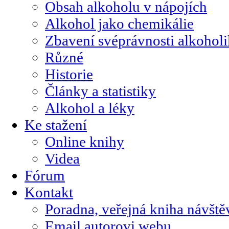
Obsah alkoholu v nápojích
Alkohol jako chemikálie
Zbavení svéprávnosti alkohol
Různé
Historie
Články a statistiky
Alkohol a léky
Ke stažení
Online knihy
Videa
Fórum
Kontakt
Poradna, veřejná kniha návště
Email autorovi webu