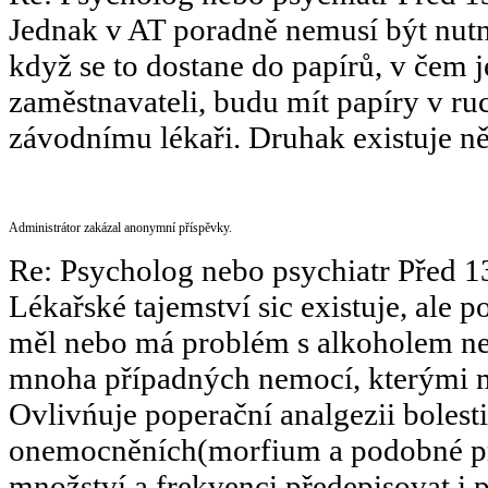
Jednak v AT poradně nemusí být nutně
když se to dostane do papírů, v čem
zaměstnavateli, budu mít papíry v r
závodnímu lékaři. Druhak existuje ně
Administrátor zakázal anonymní příspěvky.
Re: Psycholog nebo psychiatr
Před 1
Lékařské tajemství sic existuje, ale 
měl nebo má problém s alkoholem ne
mnoha případných nemocí, kterými m
Ovlivńuje poperační analgezii bolesti
onemocněních(morfium a podobné pre
množství a frekvenci předepisovat i p