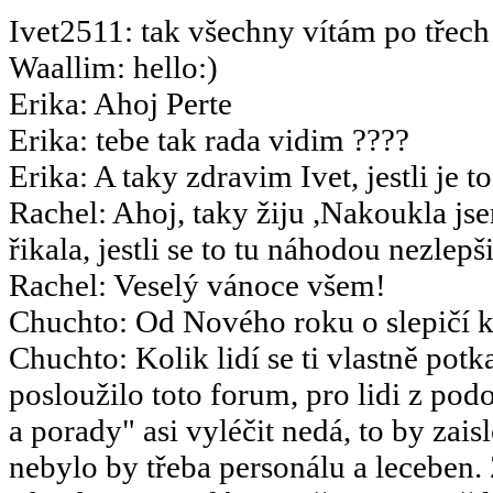
Ivet2511
:
tak všechny vítám po třech 
Waallim
:
hello:)
Erika
:
Ahoj Perte
Erika
:
tebe tak rada vidim ????
Erika
:
A taky zdravim Ivet, jestli je t
Rachel
:
Ahoj, taky žiju ,Nakoukla js
řikala, jestli se to tu náhodou nezlepšil
Rachel
:
Veselý vánoce všem!
Chuchto
:
Od Nového roku o slepičí k
Chuchto
:
Kolik lidí se ti vlastně potk
posloužilo toto forum, pro lidi z po
a porady" asi vyléčit nedá, to by za
nebylo by třeba personálu a leceben.