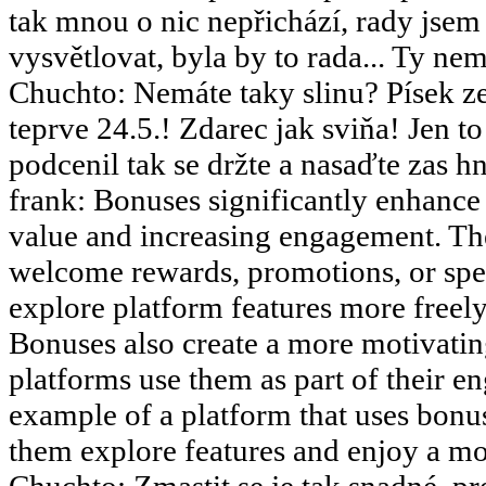
tak mnou o nic nepřichází, rady jsem
vysvětlovat, byla by to rada... Ty nemy
Chuchto
:
Nemáte taky slinu? Písek ze
teprve 24.5.! Zdarec jak sviňa! Jen 
podcenil tak se držte a nasaďte zas hn
frank
:
Bonuses significantly enhance 
value and increasing engagement. The
welcome rewards, promotions, or speci
explore platform features more freely 
Bonuses also create a more motivati
platforms use them as part of their en
example of a platform that uses bonus
them explore features and enjoy a m
Chuchto
:
Zmastit se je tak snadné, pr