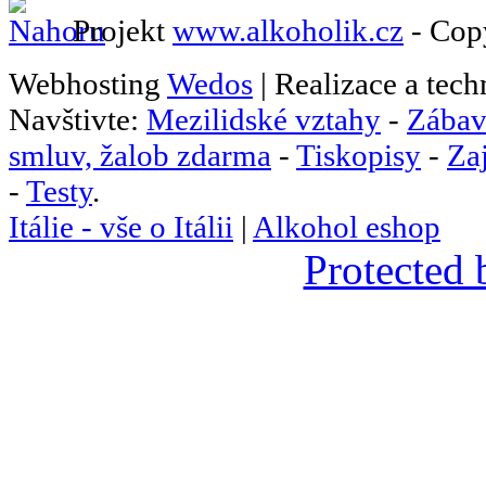
Projekt
www.alkoholik.cz
- Cop
Webhosting
Wedos
| Realizace a tec
Navštivte:
Mezilidské vztahy
-
Zábav
smluv, žalob zdarma
-
Tiskopisy
-
Za
-
Testy
.
Itálie - vše o Itálii
|
Alkohol eshop
Protected 