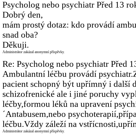
Psycholog nebo psychiatr
Před 13 ro
Dobrý den,
mám prostý dotaz: kdo provádí ambul
snad oba?
Děkuji.
Administrátor zakázal anonymní příspěvky.
Re: Psycholog nebo psychiatr
Před 1
Ambulantní léčbu provádí psychiatr.Z
pacient schopný být upřímný i další 
schizofrenické ale i jiné poruchy vyp
léčby,formou léků na upravení psych
´Antabusem,nebo psychoterapií,přípa
léčbu.Vždy záleží na vstřícnosti,upř
Administrátor zakázal anonymní příspěvky.