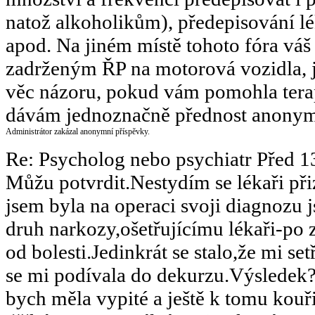
natož alkoholikům), předepisování lé
apod. Na jiném místě tohoto fóra váš
zadrženým ŘP na motorová vozidla, j
věc názoru, pokud vám pomohla terapi
dávám jednoznačně přednost anonymn
Administrátor zakázal anonymní příspěvky.
Re: Psycholog nebo psychiatr
Před 1
Můžu potvrdit.Nestydím se lékaři př
jsem byla na operaci svoji diagnozu j
druh narkozy,ošetřujícímu lékaři-po 
od bolesti.Jedinkrát se stalo,že mi se
se mi podívala do dekurzu.Výsledek?
bych měla vypité a ještě k tomu kouř