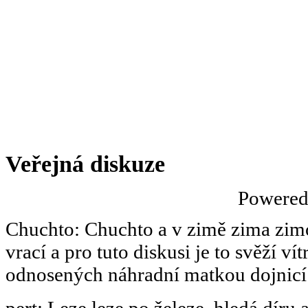
Veřejná diskuze
Powere
Chuchto
:
Chuchto a v zimě zima zimov
vrací a pro tuto diskusi je to svěží ví
odnosených náhradní matkou dojnicí
pert
:
Leze leze po železe, hledá díru 