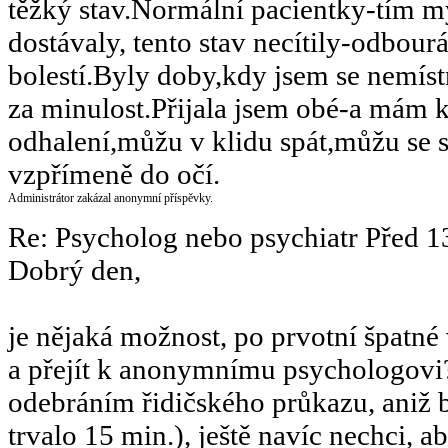
těžký stav.Normální pacientky-tím mys
dostávaly, tento stav necítily-odbou
bolestí.Byly doby,kdy jsem se nemíst
za minulost.Přijala jsem obé-a mám 
odhalení,můžu v klidu spát,můžu se
vzpřímeně do očí.
Administrátor zakázal anonymní příspěvky.
Re: Psycholog nebo psychiatr
Před 1
Dobrý den,
je nějaká možnost, po prvotní špatné 
a přejít k anonymnímu psychologovi?
odebráním řidičského průkazu, aniž b
trvalo 15 min.), ještě navíc nechci,