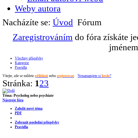
Weby autora
Nacházíte se:
Úvod
Fórum
Zaregistrováním
do fóra získáte j
jménem 
Všechny příspěvky
Kategorie
Pravidla
Vítejte,
zde se můžete
přihlásit
nebo
registrovat
.
Nepamatujete si
heslo
?
Stránka:
1
2
3
Téma:
Psycholog nebo psychiatr
Nástroje fóra
Založit nové téma
PDF
Zobrazit poslední příspěvky
Pravidla