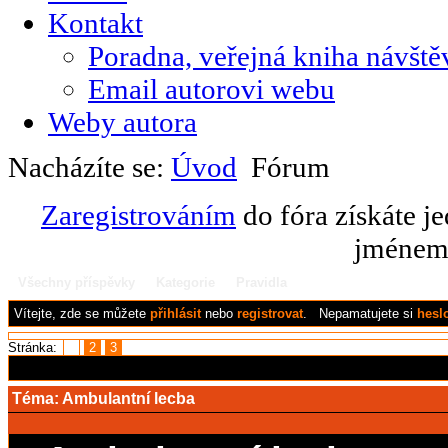
Kontakt
Poradna, veřejná kniha návště
Email autorovi webu
Weby autora
Nacházíte se:
Úvod
Fórum
Zaregistrováním
do fóra získáte j
jménem 
Všechny příspěvky
Kategorie
Pravidla
Vítejte,
zde se můžete
přihlásit
nebo
registrovat
.
Nepamatujete si
hesl
Stránka:
1
2
3
Téma:
Ambulantní lecba