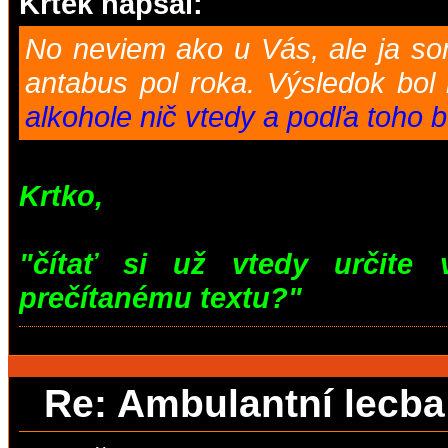
Krtek napsal:
No neviem ako u Vás, ale ja so
antabus pol roka. Výsledok bol
alkohole nič vtedy a podľa toho b
Krtko,
"čítať si už vtedy určite 
prečítanému textu?"
Re: Ambulantní lecb