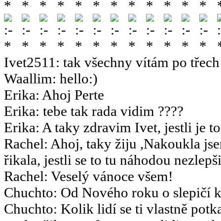
Ivet2511
:
tak všechny vítám po třech 
Waallim
:
hello:)
Erika
:
Ahoj Perte
Erika
:
tebe tak rada vidim ????
Erika
:
A taky zdravim Ivet, jestli je t
Rachel
:
Ahoj, taky žiju ,Nakoukla js
řikala, jestli se to tu náhodou nezlepšil
Rachel
:
Veselý vánoce všem!
Chuchto
:
Od Nového roku o slepičí k
Chuchto
:
Kolik lidí se ti vlastně potk