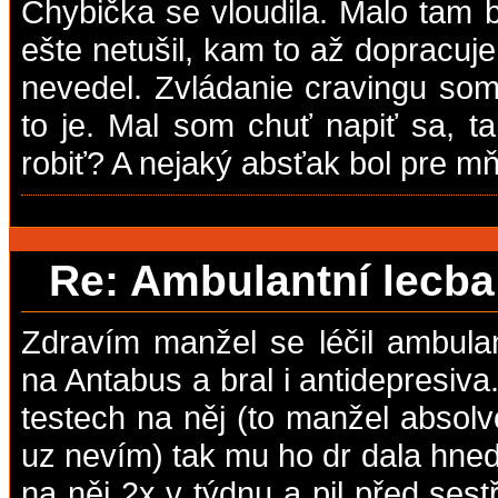
Chybička se vloudila. Malo tam 
ešte netušil, kam to až dopracuj
nevedel. Zvládanie cravingu som
to je. Mal som chuť napiť sa, 
robiť? A nejaký absťak bol pre m
Re: Ambulantní lecb
Zdravím manžel se léčil ambula
na Antabus a bral i antidepresiva
testech na něj (to manžel absol
uz nevím) tak mu ho dr dala hne
na něj 2x v týdnu a pil před ses