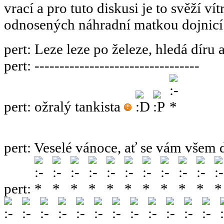
vrací a pro tuto diskusi je to svěží ví
odnosených náhradní matkou dojnicí
pert
:
Leze leze po železe, hledá díru 
pert
:
---------------------------------
pert
:
ožralý tankista
pert
:
Veselé vánoce, ať se vám všem 
pert
: