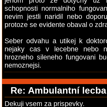
jenom proto ze dotycny uz n
schopnosti normalniho fungovani
nevim jestli naridil nebo doporu
protoze se evidente obaval o zdra
Seber odvahu a utikej k doktoro
nejaky cas v lecebne nebo 
hrozneho sileneho fungovani bu
nemoznejsi.
Re: Ambulantní lecb
Dekuji vsem za prispevky.