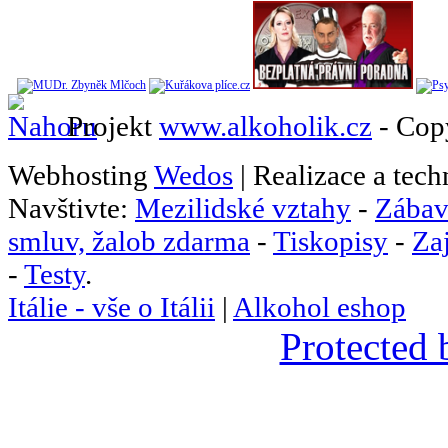
Projekt
www.alkoholik.cz
- Cop
Webhosting
Wedos
| Realizace a tec
Navštivte:
Mezilidské vztahy
-
Zábav
smluv, žalob zdarma
-
Tiskopisy
-
Za
-
Testy
.
Itálie - vše o Itálii
|
Alkohol eshop
Protected 