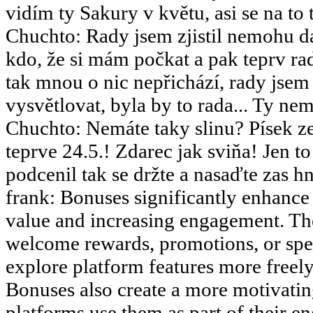
vidím ty Sakury v květu, asi se na to 
Chuchto
:
Rady jsem zjistil nemohu dá
kdo, že si mám počkat a pak teprv rad
tak mnou o nic nepřichází, rady jsem
vysvětlovat, byla by to rada... Ty nemy
Chuchto
:
Nemáte taky slinu? Písek ze
teprve 24.5.! Zdarec jak sviňa! Jen 
podcenil tak se držte a nasaďte zas hn
frank
:
Bonuses significantly enhance 
value and increasing engagement. The
welcome rewards, promotions, or speci
explore platform features more freely 
Bonuses also create a more motivati
platforms use them as part of their en