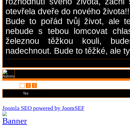
rozhodnutí svého života, začni s
otevřela dveře do nového života!!
Bude to pořád tvůj život, ale t
nebude s tebou lomcovat chla
železnou těžkou kouli, bu
nadechnout. Bude to těžké, ale ty t
Stránka:
1
2
3
Moderátoři:
Tes
Joomla SEO powered by JoomSEF