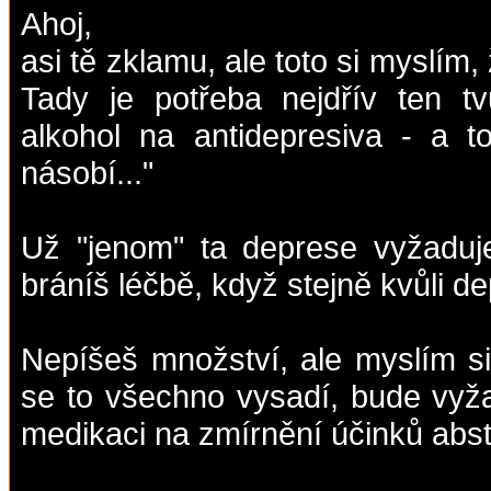
Ahoj,
asi tě zklamu, ale toto si myslím,
Tady je potřeba nejdřív ten tvů
alkohol na antidepresiva - a t
násobí..."
Už "jenom" ta deprese vyžaduje
bráníš léčbě, když stejně kvůli d
Nepíšeš množství, ale myslím si
se to všechno vysadí, bude vyža
medikaci na zmírnění účinků abst