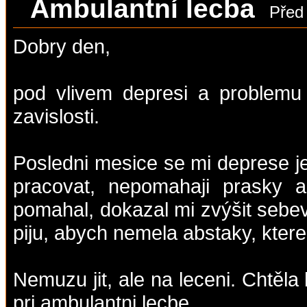
Ambulantní lecba
Před 
Dobry den,
pod vlivem depresi a problemu
zavislosti.
Posledni mesice se mi deprese j
pracovat, nepomahaji prasky an
pomahal, dokazal mi zvýšit sebev
piju, abych nemela abstaky, ktere 
Nemuzu jit, ale na leceni. Chtěla 
pri ambulantni lecbe.