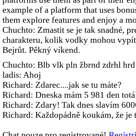
example of a platform that uses bonus
them explore features and enjoy a m
Chuchto
:
Zmastit se je tak snadné, pr
charakteru, kolik vodky mohou vypít.
Bejrůt. Pěkný víkend.
Chuchto
:
Blb vlk pln žbrnd zdrhl hrd
ladis
:
Ahoj
Richard
:
Zdarec....jak se tu máte?
Richard
:
Dneska mám 5 981 den totál
Richard
:
Zdary! Tak dnes slavím 6000
Richard
:
Každopádně koukám, že je to
Chat pouze pro registrované!
Registr