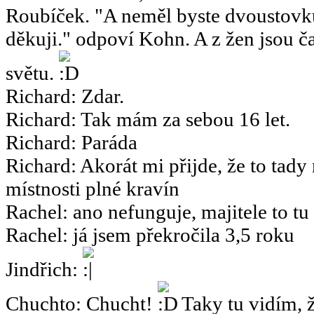
Roubíček. "A neměl byste dvoustov
děkuji." odpoví Kohn. A z žen jsou ča
světu.
Richard
:
Zdar.
Richard
:
Tak mám za sebou 16 let.
Richard
:
Paráda
Richard
:
Akorát mi přijde, že to tady
místnosti plné kravín
Rachel
:
ano nefunguje, majitele to tu
Rachel
:
já jsem překročila 3,5 roku
Jindřich
:
Chuchto
:
Chucht!
Taky tu vidím, ž