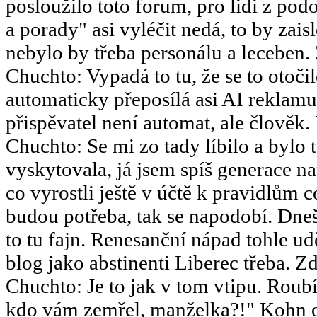
posloužilo toto forum, pro lidi z po
a porady" asi vyléčit nedá, to by za
nebylo by třeba personálu a leceben.
Chuchto
:
Vypadá to tu, že se to otoč
automaticky přeposílá asi AI reklamu
přispěvatel není automat, ale člověk.
Chuchto
:
Se mi zo tady líbilo a bylo 
vyskytovala, já jsem spíš generace 
co vyrostli ještě v účtě k pravidlům 
budou potřeba, tak se napodobí. Dneš
to tu fajn. Renesanční nápad tohle u
blog jako abstinenti Liberec třeba. Zd
Chuchto
:
Je to jak v tom vtipu. Ro
kdo vám zemřel, manželka?!" Kohn o