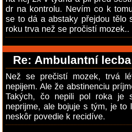
dr na kontrolu. Nevím co k tomu
se to dá a abstaky přejdou tělo se
roku trva než se pročistí mozek..
Re: Ambulantní lecb
Než se prečistí mozek, trvá lé
nepijem. Ale že abstinenciu príj
Takých, čo nepili pol roka je 
neprijme, ale bojuje s tým, je to 
neskôr povedie k recidíve.