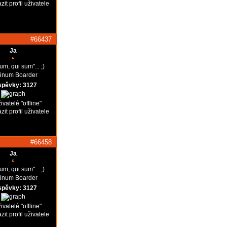
#66437
Ja
um, qui sum"... ;)
tinum Boarder
spěvky: 3127
#66458
Ja
um, qui sum"... ;)
tinum Boarder
spěvky: 3127