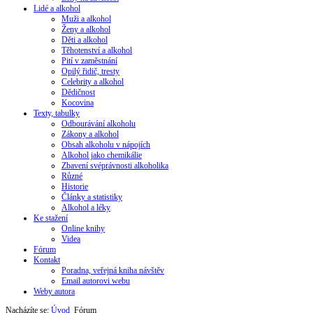
Lidé a alkohol
Muži a alkohol
Ženy a alkohol
Děti a alkohol
Těhotenství a alkohol
Pití v zaměstnání
Opilý řidič, tresty
Celebrity a alkohol
Dědičnost
Kocovina
Texty, tabulky
Odbourávání alkoholu
Zákony a alkohol
Obsah alkoholu v nápojích
Alkohol jako chemikálie
Zbavení svéprávnosti alkoholika
Různé
Historie
Články a statistiky
Alkohol a léky
Ke stažení
Online knihy
Videa
Fórum
Kontakt
Poradna, veřejná kniha návštěv
Email autorovi webu
Weby autora
Nacházíte se:
Úvod
Fórum