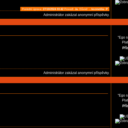
Poslední úprava:
27/10/2024 03:42
Provedl:
Ja.
Důvod:
...kozmetika :P
Administrátor zakázal anonymní příspěvky.
"Ego s
Pla
Pří
Administrátor zakázal anonymní příspěvky.
"Ego s
Pla
Pří