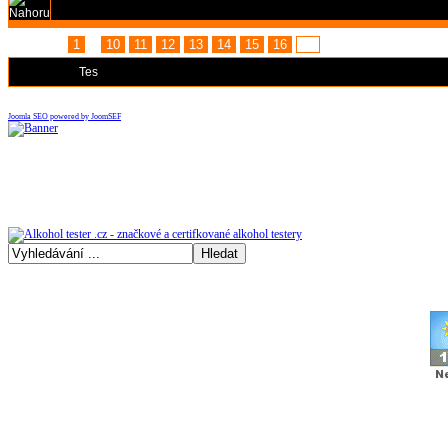
Stránka:
1
...
10
11
12
13
14
15
16
17
Moderátoři:
Tes
Joomla SEO powered by JoomSEF