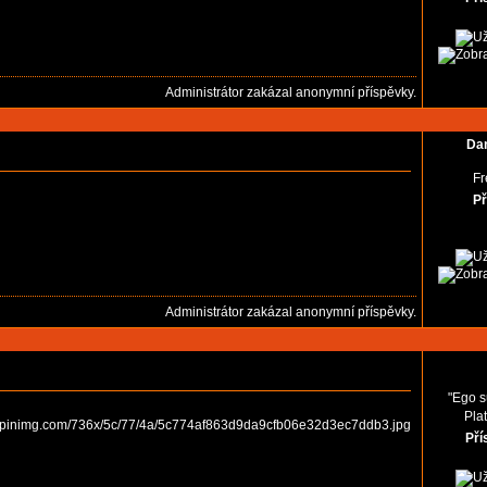
Administrátor zakázal anonymní příspěvky.
Dan
Fr
Př
Administrátor zakázal anonymní příspěvky.
"Ego s
Pla
.pinimg.com/736x/5c/77/4a/5c774af863d9da9cfb06e32d3ec7ddb3.jpg
Pří