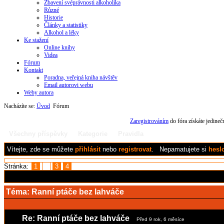
Zbavení svéprávnosti alkoholika
Různé
Historie
Články a statistiky
Alkohol a léky
Ke stažení
Online knihy
Videa
Fórum
Kontakt
Poradna, veřejná kniha návštěv
Email autorovi webu
Weby autora
Nacházíte se:
Úvod
Fórum
Zaregistrováním
do fóra získáte jedine
Všechny příspěvky
Kategorie
Pravidla
Vítejte,
zde se můžete
přihlásit
nebo
registrovat
.
Nepamatujete si
hesl
Stránka:
1
2
3
4
Téma:
Ranní ptáče bez lahváče
Re: Ranní ptáče bez lahváče
Před 9 rok, 6 měsíce