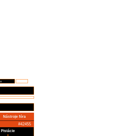
Nástroje fóra
#42455
Pistácie