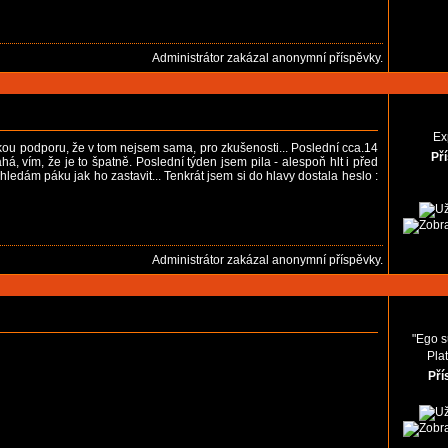
Administrátor zakázal anonymní příspěvky.
Ex
hickou podporu, že v tom nejsem sama, pro zkušenosti... Poslední cca.14
Př
, vím, že je to špatně. Poslední týden jsem pila - alespoň hlt i před
 hledám páku jak ho zastavit... Tenkrát jsem si do hlavy dostala heslo :
Administrátor zakázal anonymní příspěvky.
"Ego s
Pla
Pří