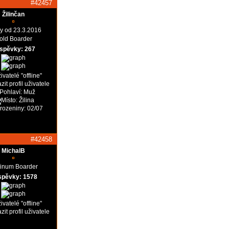
#42457
Žilinčan
vy od 23.3.2016
old Boarder
íspěvky: 267
#42458
MichalB
tinum Boarder
spěvky: 1578