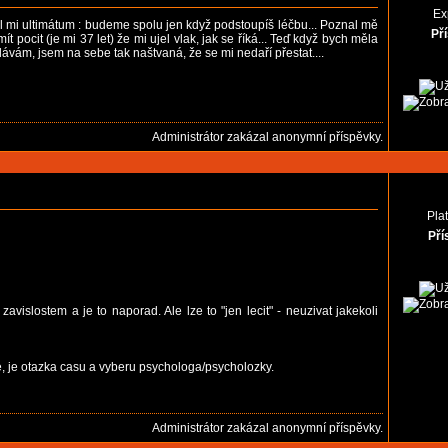
Ex
dal mi ultimátum : budeme spolu jen když podstoupíš léčbu... Poznal mě
Př
t pocit (je mi 37 let) že mi ujel vlak, jak se říká... Teď když bych měla
edávám, jsem na sebe tak naštvaná, že se mi nedaří přestat....
Administrátor zakázal anonymní příspěvky.
Pla
Pří
vislostem a je to naporad. Ale lze to "jen lecit" - neuzivat jakekoli
, je otazka casu a vyberu psychologa/psycholozky.
Administrátor zakázal anonymní příspěvky.