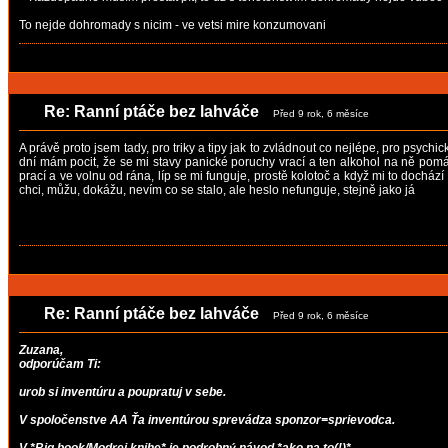
To nejde dohromady s nicim - ve vetsi mire konzumovani
Re: Ranní ptáče bez lahváče
Před 9 rok, 6 měsíce
A právě proto jsem tady, pro triky a tipy jak to zvládnout co nejlépe, pro psyc
dní mám pocit, že se mi stavy panické poruchy vrací a ten alkohol na ně pomáhá
prací a ve volnu od rána, líp se mi funguje, prostě kolotoč a když mi to dochází
chci, můžu, dokážu, nevím co se stalo, ale heslo nefunguje, stejně jako já
Re: Ranní ptáče bez lahváče
Před 9 rok, 6 měsíce
Zuzana,
odporúčam Ti:
urob si inventúru a poupratuj v sebe.
V spoločenstve AA Ťa inventúrou sprevádza sponzor=sprievodca.
V *Big book/Modrej knihe* je podrobný návod *ako na to(!)*