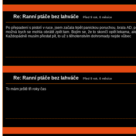
Re: Ranní ptáče bez lahváče
Před 9 rok, 6 měsíce
Po přepadení s pistolí v ruce, jsem začala trpět panickou poruchou, brala AD, p
možná bych se mohla obrátit zpět tam. Bojím se, že to skončí opět lekama, ale
Každopádně musím přestat pít, to už s těhotenstvím dohromady nejde vůbec
Re: Ranní ptáče bez lahváče
Před 9 rok, 6 měsíce
To mám ještě tři roky čas