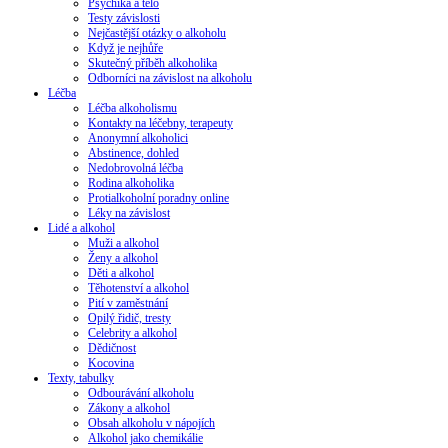
Psychika a tělo
Testy závislosti
Nejčastější otázky o alkoholu
Když je nejhůře
Skutečný příběh alkoholika
Odborníci na závislost na alkoholu
Léčba
Léčba alkoholismu
Kontakty na léčebny, terapeuty
Anonymní alkoholici
Abstinence, dohled
Nedobrovolná léčba
Rodina alkoholika
Protialkoholní poradny online
Léky na závislost
Lidé a alkohol
Muži a alkohol
Ženy a alkohol
Děti a alkohol
Těhotenství a alkohol
Pití v zaměstnání
Opilý řidič, tresty
Celebrity a alkohol
Dědičnost
Kocovina
Texty, tabulky
Odbourávání alkoholu
Zákony a alkohol
Obsah alkoholu v nápojích
Alkohol jako chemikálie