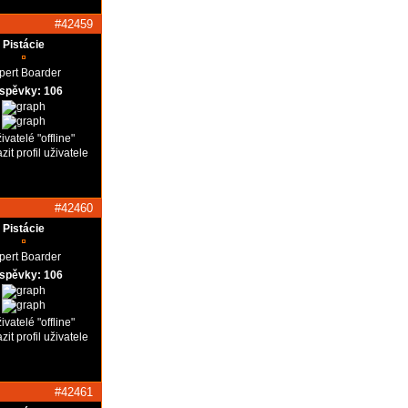
#42459
Pistácie
pert Boarder
íspěvky: 106
#42460
Pistácie
pert Boarder
íspěvky: 106
#42461