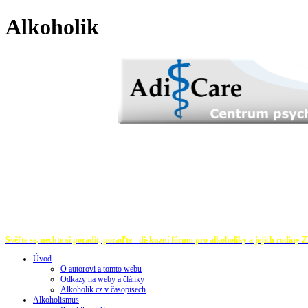
Alkoholik
Svěřte se, nechte si poradit, poraďte - diskuzní fórum pro alkoholiky a jejich rodiny
Z
Úvod
O autorovi a tomto webu
Odkazy na weby a články
Alkoholik.cz v časopisech
Alkoholismus