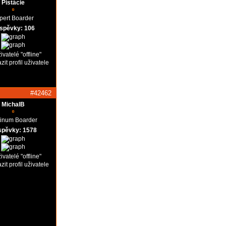
Pistácie
pert Boarder
íspěvky: 106
#42462
MichalB
tinum Boarder
spěvky: 1578