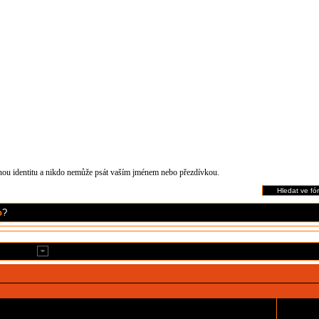
čnou identitu a nikdo nemůže psát vaším jménem nebo přezdívkou.
o
?