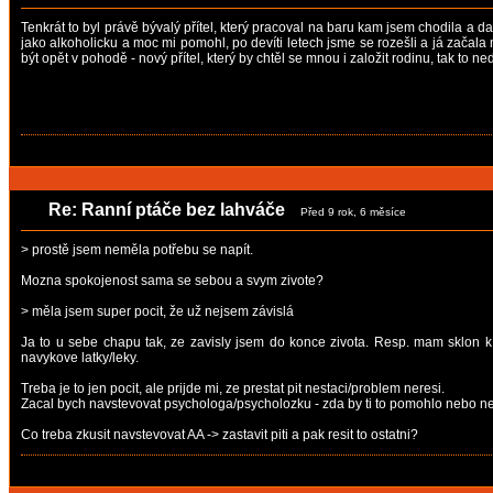
Tenkrát to byl právě bývalý přítel, který pracoval na baru kam jsem chodila a 
jako alkoholicku a moc mi pomohl, po devíti letech jsme se rozešli a já začala mí
být opět v pohodě - nový přítel, který by chtěl se mnou i založit rodinu, tak to n
Re: Ranní ptáče bez lahváče
Před 9 rok, 6 měsíce
> prostě jsem neměla potřebu se napít.
Mozna spokojenost sama se sebou a svym zivote?
> měla jsem super pocit, že už nejsem závislá
Ja to u sebe chapu tak, ze zavisly jsem do konce zivota. Resp. mam sklon k za
navykove latky/leky.
Treba je to jen pocit, ale prijde mi, ze prestat pit nestaci/problem neresi.
Zacal bych navstevovat psychologa/psycholozku - zda by ti to pomohlo nebo ne
Co treba zkusit navstevovat AA -> zastavit piti a pak resit to ostatni?