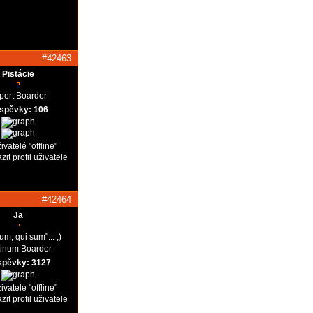
#42463
Pistácie
pert Boarder
íspěvky: 106
#42464
Ja
um, qui sum"... ;)
tinum Boarder
spěvky: 3127