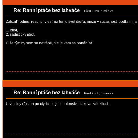
Re: Ranní ptáče bez lahváče
Před 9 rok, 6 měsíce
Založiť rodinu, resp. priviesť na tento svet dieťa, môžu v súčasnosti podľa mňa 
1. idiot,
2. sadistický idiot.
Čiže tým by som sa netrápil, nie je kam sa ponáhľať.
Re: Ranní ptáče bez lahváče
Před 9 rok, 6 měsíce
U vetsiny (?) zen po ctyricitce je tehotenstvi rizikova zalezitost.