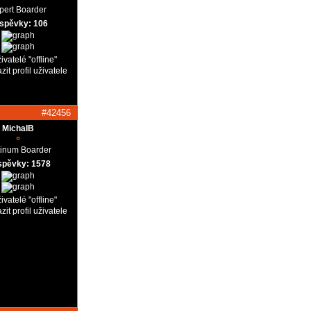
pert Boarder
íspěvky: 106
#42456
MichalB
tinum Boarder
spěvky: 1578