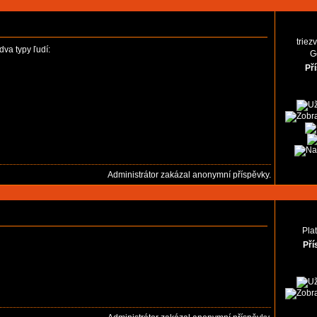
triez
dva typy ľudí:
G
Př
Administrátor zakázal anonymní příspěvky.
Pla
Pří