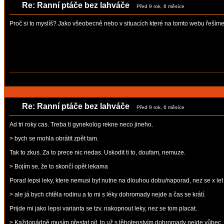
Re: Ranní ptáče bez lahváče
Před 9 rok, 6 měsíce
Proč si to myslíš? Jako všeobecně nebo v situacích které na tomto webu řeším
Re: Ranní ptáče bez lahváče
Před 9 rok, 6 měsíce
Ad tri roky cas. Treba ti gynekolog rekne neco jineho.
> bych se mohla obrátit zpět tam.
Tak to zkus. Za to prece nic nedas. Uskodit ti to, doufam, nemuze.
> Bojím se, že to skončí opět lekama
Porad lepsi leky, ktere nemusi byt nutne na dlouhou dobu/naporad, nez se x let 
> ale já bych chtěla rodinu a to mi s léky dohromady nejde a čas se krátí.
Prijde mi jako lepsi varianta se tzv. nakopnout leky, nez se tom placat.
> Každopádně musím přestat pít, to už s těhotenstvím dohromady nejde vůbec