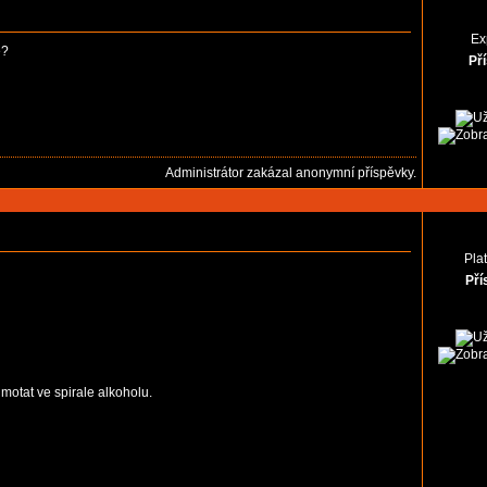
Ex
e?
Př
Administrátor zakázal anonymní příspěvky.
Pla
Pří
motat ve spirale alkoholu.