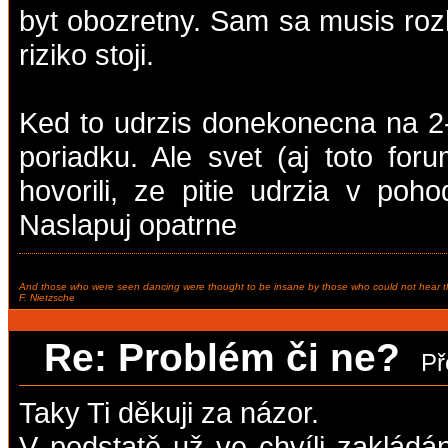
byt obozretny. Sam sa musis rozh
riziko stoji.
Ked to udrzis donekonecna na 2-
poriadku. Ale svet (aj toto foru
hovorili, ze pitie udrzia v poh
Naslapuj opatrne
And those who were seen dancing were thought to be insane by those who could not hear t
F. Nietzsche
Re: Problém či ne?
Př
Taky Ti děkuji za názor.
V podstatě už ve chvíli zakládá