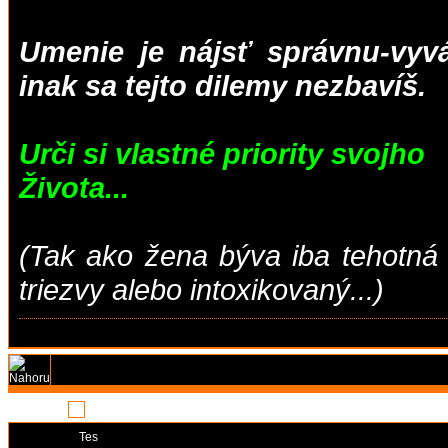
Umenie je nájsť správnu-vyv
inak sa tejto dilemy nezbavíš.
Urči si vlastné priority svojho
Života...
(Tak ako žena býva iba tehotná 
triezvy alebo intoxikovaný...)
Stránka:
1
Moderátoři:
Tes