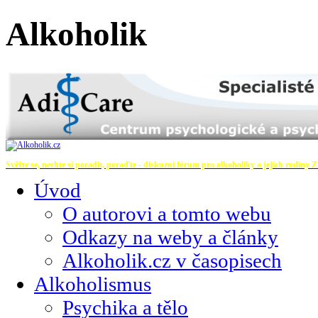
Alkoholik
Svěřte se, nechte si poradit, poraďte - diskuzní fórum pro alkoholiky a jejich rodiny
Z
Úvod
O autorovi a tomto webu
Odkazy na weby a články
Alkoholik.cz v časopisech
Alkoholismus
Psychika a tělo