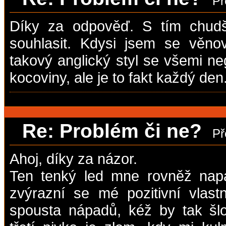
Př
Díky za odpověď. S tím chud
souhlasit. Kdysi jsem se věno
takový anglický styl se všemi n
kocoviny, ale je to fakt každý den.
Re: Problém či ne?
Př
Ahoj, díky za názor.
Ten tenký led mne rovněž nap
zvýrazní se mé pozitivní vlast
spousta nápadů, kéž by tak šl