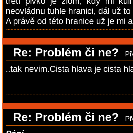
třetí pivko je zlom, kdy mi ku
neovládnu tuhle hranici, dál už to
A právě od této hranice už je mi a
Re: Problém či ne?
Př
..tak nevim.Cista hlava je cista h
Re: Problém či ne?
Př