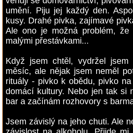
věnuji se domovarnictví, pivovar
umění. Piju jej každý den. Asp
kusy. Drahé pivka, zajímavé piv
Ale ono je možná problém, že
malými přestávkami...
Když jsem chtěl, vydržel jsem 
měsíc, ale nějak jsem neměl po
rituály - pivko k obědu, pivko n
domácí kultury. Nebo jen tak si
bar a začínám rozhovory s barman
Jsem závislý na jeho chuti. Ale nej
závislost na alkoholu. Přijde mi