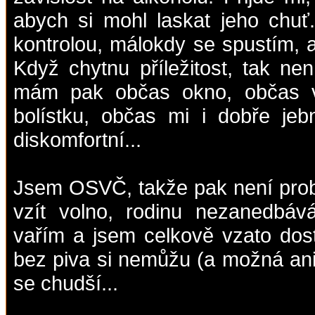
abych si mohl laskat jeho chu
kontrolou, málokdy se spustím, al
Když chytnu příležitost, tak nen
mám pak občas okno, občas vy
bolístku, občas mi i dobře je
diskomfortní...
Jsem OSVČ, takže pak není prob
vzít volno, rodinu nezanedbáv
vařím a jsem celkově vzato dost
bez piva si nemůžu (a možná ani 
se chudší...