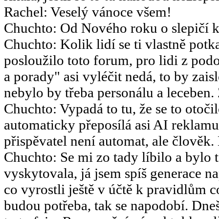
Rachel
:
Veselý vánoce všem!
Chuchto
:
Od Nového roku o slepičí k
Chuchto
:
Kolik lidí se ti vlastně potk
posloužilo toto forum, pro lidi z po
a porady" asi vyléčit nedá, to by za
nebylo by třeba personálu a leceben.
Chuchto
:
Vypadá to tu, že se to otoč
automaticky přeposílá asi AI reklamu
přispěvatel není automat, ale člověk.
Chuchto
:
Se mi zo tady líbilo a bylo 
vyskytovala, já jsem spíš generace 
co vyrostli ještě v účtě k pravidlům 
budou potřeba, tak se napodobí. Dneš