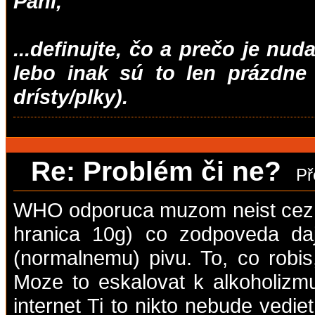
Páni,
...definujte, čo a prečo je nu
lebo inak sú to len prázdne 
drísty/plky).
Re: Problém či ne?
Př
WHO odporuca muzom neist cez 2
hranica 10g) co zodpoveda d
(normalnemu) pivu. To, co robis,
Moze to eskalovat k alkoholizmu
internet Ti to nikto nebude vediet