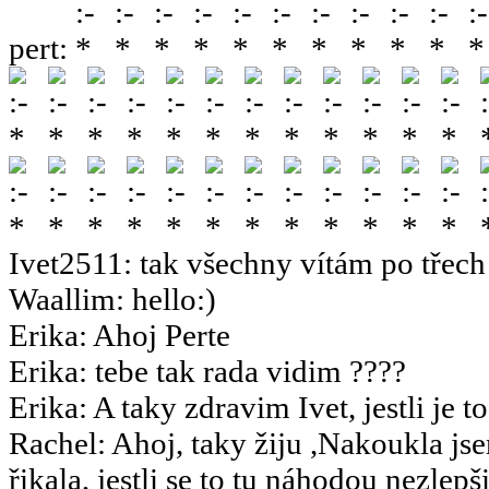
pert
:
Ivet2511
:
tak všechny vítám po třech 
Waallim
:
hello:)
Erika
:
Ahoj Perte
Erika
:
tebe tak rada vidim ????
Erika
:
A taky zdravim Ivet, jestli je t
Rachel
:
Ahoj, taky žiju ,Nakoukla js
řikala, jestli se to tu náhodou nezlepšil