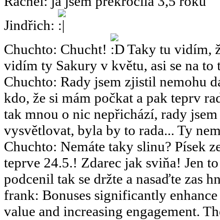
Rachel
:
já jsem překročila 3,5 roku
Jindřich
:
Chuchto
:
Chucht!
Taky tu vidím, ž
vidím ty Sakury v květu, asi se na to 
Chuchto
:
Rady jsem zjistil nemohu dá
kdo, že si mám počkat a pak teprv rad
tak mnou o nic nepřichází, rady jsem
vysvětlovat, byla by to rada... Ty nemy
Chuchto
:
Nemáte taky slinu? Písek ze
teprve 24.5.! Zdarec jak sviňa! Jen 
podcenil tak se držte a nasaďte zas hn
frank
:
Bonuses significantly enhance 
value and increasing engagement. The