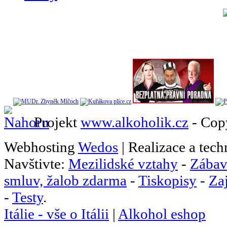
Projekt
www.alkoholik.cz
- Cop
Webhosting
Wedos
| Realizace a tec
Navštivte:
Mezilidské vztahy
-
Zábav
smluv, žalob zdarma
-
Tiskopisy
-
Za
-
Testy
.
Itálie - vše o Itálii
|
Alkohol eshop