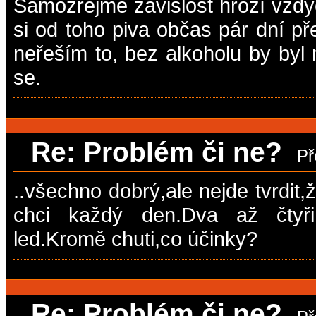
Samozřejmě závislost hrozí vždy
si od toho piva občas pár dní př
neřeším to, bez alkoholu by byl 
se.
Re: Problém či ne?
Př
..všechno dobrý,ale nejde tvrdit
chci každý den.Dva až čtyři
led.Kromě chuti,co účinky?
Re: Problém či ne?