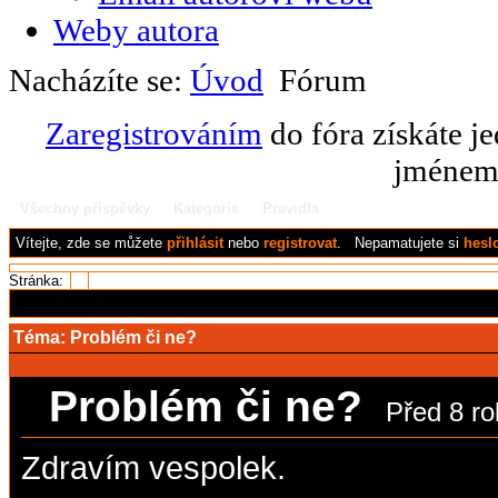
Weby autora
Nacházíte se:
Úvod
Fórum
Zaregistrováním
do fóra získáte j
jménem 
Všechny příspěvky
Kategorie
Pravidla
Vítejte,
zde se můžete
přihlásit
nebo
registrovat
.
Nepamatujete si
hesl
Stránka:
1
Téma:
Problém či ne?
Problém či ne?
Před 8 ro
Zdravím vespolek.