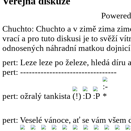
Veřejná diskuze
Powere
Chuchto
:
Chuchto a v zimě zima zimov
vrací a pro tuto diskusi je to svěží ví
odnosených náhradní matkou dojnicí
pert
:
Leze leze po železe, hledá díru 
pert
:
---------------------------------
pert
:
ožralý tankista
pert
:
Veselé vánoce, ať se vám všem 