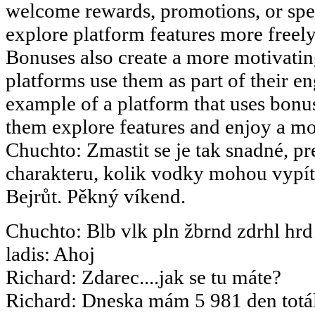
welcome rewards, promotions, or speci
explore platform features more freely 
Bonuses also create a more motivati
platforms use them as part of their en
example of a platform that uses bonus
them explore features and enjoy a m
Chuchto
:
Zmastit se je tak snadné, pr
charakteru, kolik vodky mohou vypít.
Bejrůt. Pěkný víkend.
Chuchto
:
Blb vlk pln žbrnd zdrhl hrd
ladis
:
Ahoj
Richard
:
Zdarec....jak se tu máte?
Richard
:
Dneska mám 5 981 den totál