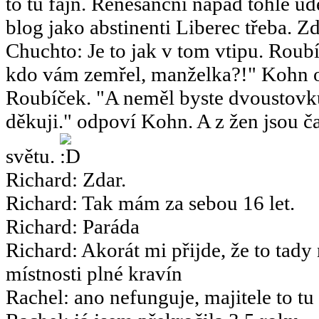
to tu fajn. Renesanční nápad tohle u
blog jako abstinenti Liberec třeba. Zd
Chuchto
:
Je to jak v tom vtipu. Ro
kdo vám zemřel, manželka?!" Kohn o
Roubíček. "A neměl byste dvoustov
děkuji." odpoví Kohn. A z žen jsou ča
světu.
Richard
:
Zdar.
Richard
:
Tak mám za sebou 16 let.
Richard
:
Paráda
Richard
:
Akorát mi přijde, že to tady
místnosti plné kravín
Rachel
:
ano nefunguje, majitele to tu