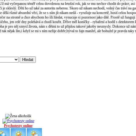
ž má vyčerpanou téměř celou dovolenou na letošní rok, jak se mu nechce chodit do práce, asi 
i je skleslý. Děti ho už také za autoritu neberou. Skoro už nikam nechodí, volný čas tráví na ga
le dělá různé absurdní věci, že se s ním jít nikam nedá - vyrušuje na koncertě, hostí celou hosp
ečer na stromě a chce abychom ho šli hledat, vynucuje si pozornost jako dítě. Prostě už funguji
ičeho, jen celé dny polehává a chodí kouřit. Dříve měl koníčky - rybaření a hodil s detektorem
v boha je pro něj smysl života, nám s dětmi to už přijdou takové jakoby nesmysly. Dokonce už nám
ak nějak líto,i když se mi s ním nežije dobře,býval to fajn manžel, ale bohužel je pravda taky t
Psychotesty online