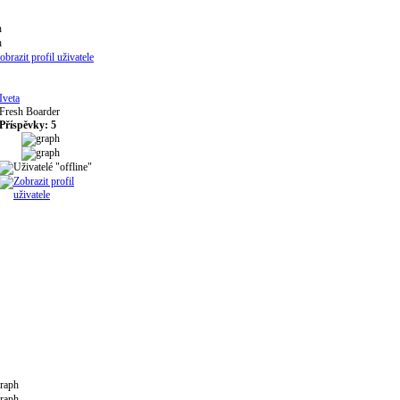
Iveta
Fresh Boarder
Příspěvky: 5