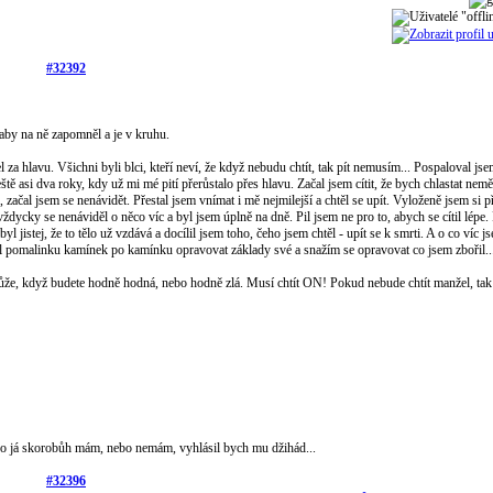
#32392
 aby na ně zapomněl a je v kruhu.
 za hlavu. Všichni byli blci, kteří neví, že když nebudu chtít, tak pít nemusím... Pospaloval js
ě asi dva roky, kdy už mi mé pití přerůstalo přes hlavu. Začal jsem cítit, že bych chlastat nemě
začal jsem se nenávidět. Přestal jsem vnímat i mě nejmilejší a chtěl se upít. Vyloženě jsem si př
ždycky se nenáviděl o něco víc a byl jsem úplně na dně. Pil jsem ne pro to, abych se cítil lépe.
l jistej, že to tělo už vzdává a docílil jsem toho, čeho jsem chtěl - upít se k smrti. A o co víc j
začal pomalinku kamínek po kamínku opravovat základy své a snažím se opravovat co jsem zbořil..
může, když budete hodně hodná, nebo hodně zlá. Musí chtít ON! Pokud nebude chtít manžel, ta
dit co já skorobůh mám, nebo nemám, vyhlásil bych mu džihád...
#32396