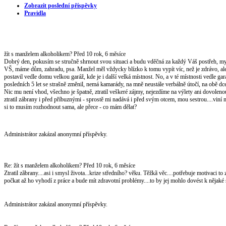
Zobrazit poslední příspěvky
Pravidla
žít s manželem alkoholikem?
Před 10 rok, 6 měsíce
Dobrý den, pokusím se stručně shrnout svou situaci a budu vděčná za každý Váš postřeh, my
VŠ, máme dům, zahradu, psa. Manžel měl vždycky blízko k tomu vypít víc, než je zdrávo, ale by
postavil vedle domu velkou garáž, kde je i další velká místnost. No, a v té místnosti vedle gará
posledních 5 let se strašně změnil, nemá kamarády, na mně neustále verbálně útočí, na obě dcer
Nic mu není vhod, všechno je špatně, ztratil veškeré zájmy, nejezdíme na výlety ani dovolenou 
ztratil zábrany i před příbuznými - sprostě mi nadává i před svým otcem, mou sestrou....viní
si to musím rozhodnout sama, ale přece - co mám dělat?
Administrátor zakázal anonymní příspěvky.
Re: žít s manželem alkoholikem?
Před 10 rok, 6 měsíce
Ztratil zãbrany....asi i smysl života...krize středního? věku. Těžkã věc....potřebuje motivaci 
počkat až ho vyhodí z práce a bude mít zdravotní problémy....to by jej mohlo dovést k nějaké s
Administrátor zakázal anonymní příspěvky.