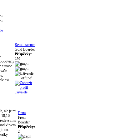
Reminiscence
Gold Boarder
Příspěvky:
v
250
vybudovaný
e situace
 vaše
bu,
ale asi
a, ale je mi
Dana
 -18,16
Fresh
především s
Boarder
 pod vlivem
Příspěvky:
 jinou.
2
ékařky
a