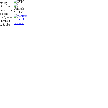
má i ty
uči a chodí
odu, včera v
 s dětmi
 kovů, toho
 nechal i
a, že oba