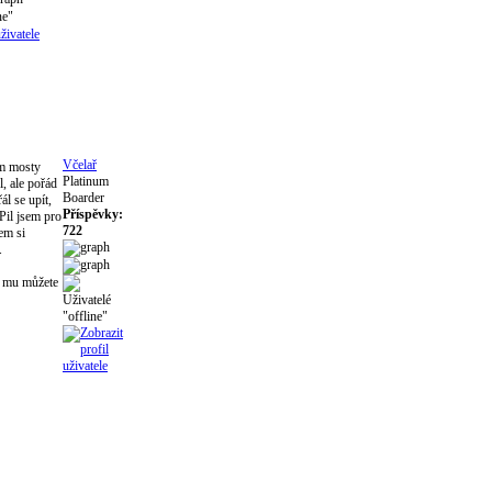
Včelař
em mosty
Platinum
l, ale pořád
Boarder
ál se upít,
Příspěvky:
 Pil jsem pro
722
sem si
.
k mu můžete