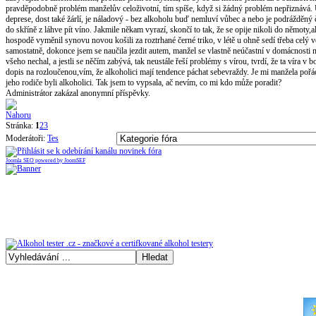
pravděpodobně problém manželův celoživotní, tím spíše, když si žádný problém nepřiznává. U
deprese, dost také žárlí, je náladový - bez alkoholu buď nemluví vůbec a nebo je podrážděný č
do skříně z láhve pít víno. Jakmile někam vyrazí, skončí to tak, že se opije nikoli do němoty,a
hospodě vyměnil synovu novou košili za roztrhané černé triko, v létě u ohně sedí třeba celý v
samostatně, dokonce jsem se naučila jezdit autem, manžel se vlastně neúčastní v domácnosti n
všeho nechal, a jestli se něčím zabývá, tak neustále řeší problémy s vírou, tvrdí, že ta víra 
dopis na rozloučenou,vím, že alkoholici mají tendence páchat sebevraždy. Je mi manžela pořád t
jeho rodiče byli alkoholici. Tak jsem to vypsala, ač nevím, co mi kdo může poradit?
Administrátor zakázal anonymní příspěvky.
Stránka:
1
2
3
Moderátoři:
Tes
Joomla SEO powered by JoomSEF