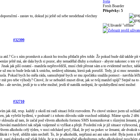
Iveta
Fresh Boarder
Příspěvky: 5
doporučení - zastav to, dokud jsi ještě od sebe neodehnal všechny
#32399
xu atd.? Co s ním promluvit a zkusit ho trochu přitlačit přes tohle. Že pokud bude dál takhle pít 
peníze ještě má, ale dala bych si pozor, aby nenadělal dluhy a exekuce - abyste nakonec o ten 
inak jak píší ostatní - manžela nepřesvědčíš, musí chtít přestat sám a to evidentně nechce, tahl
 už mu to bude leda tak k smíchu, nedávej ultimata, která pak porušíš. Tedy, já si moc neumím
 kousla. Pokud bych ho měla ráda, samozřejmě bych se mu zpočátku snažila pomoct - navrhla léč
 mít pro tebe výhody? Citové, že se nebudeš muset dívat, jak se tvůj manžel upíjí? Stejně na to 
 - ale nevím, jestli je to u tebe možné, jestli tě natolik nedeptá, že spolubydlení není možné.
#32710
 jak dál, resp. každý z okolí mi radí situaci řešit rozvodem. Po citové stránce jsem už ochladl
en, jak vyřešit bydlení, v podstatě i z tohoto důvodu stále rozchod oddaluji. Máme spolu 2 děti
tuace sklouzla až tam, že začal pod vlivem alkoholu formou SMS komunikovat s různými ženami, 
ování manželství tak nějak vzájemně si vyříkat a přejít. Poslední rok je již situace vyhrocená,
livem alkoholu celý týden, v noci odcházel pryč, říkal, že prý na pokec se ženami, ale dvakrát s
krát i v bytě, ublížit nám nechtěl. To, že je alkoholik, nepřizná asi ani sám sobě. Byla jsem u l
nii, paní doktorka mě však řekla, že je to jednoznačně alkoholismus nebo alkoholové psychózy 