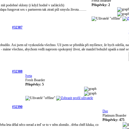
Fresh Boarder
Příspěvky: 2
m mít podobné sklony (i když hodně v začátcích)
apa fungovat sex s partnerem tak ztratí půl smyslu života.........
#32387
budilo. Asi jsem už vyzkoušela všechno. Už jsem se přistihla při myšlence, že bych odešla, na
ox - máme všechno, abychom vedli naprosto spokojený život, ale manžel bohužel upadá a mně se
#32388
Iveta
Fresh Boarder
Příspěvky: 5
#32390
Dee
Platinum Boarder
Příspěvky: 475
třeba leta dělal něco nerad a teď se to v něm zlomilo...třeba chtěl kluka, co