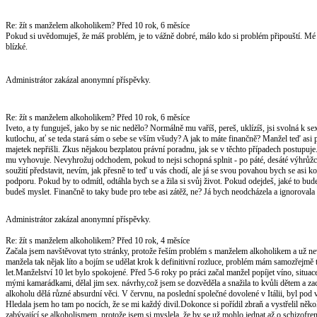
Re: žít s manželem alkoholikem?
Před 10 rok, 6 měsíce
Pokud si uvědomuješ, že máš problém, je to vážně dobré, málo kdo si problém připouští. Mé 
blízké.
Administrátor zakázal anonymní příspěvky.
Re: žít s manželem alkoholikem?
Před 10 rok, 6 měsíce
Iveto, a ty funguješ, jako by se nic nedělo? Normálně mu vaříš, pereš, uklízíš, jsi svolná k se
kutlochu, ať se teda stará sám o sebe se vším všudy? A jak to máte finančně? Manžel teď asi 
majetek nepřišli. Zkus nějakou bezplatou právní poradnu, jak se v těchto případech postupuje. J
mu vyhovuje. Nevyhrožuj odchodem, pokud to nejsi schopná splnit - po páté, desáté výhrůžce
soužití představit, nevím, jak přesně to teď u vás chodí, ale já se svou povahou bych se asi
podporu. Pokud by to odmítl, odtáhla bych se a žila si svůj život. Pokud odejdeš, jaké to bude
budeš myslet. Finančně to taky bude pro tebe asi zátěž, ne? Já bych neodcházela a ignorovala ho
Administrátor zakázal anonymní příspěvky.
Re: žít s manželem alkoholikem?
Před 10 rok, 4 měsíce
Začala jsem navštěvovat tyto stránky, protože řeším problém s manželem alkoholikem a už nevím
manžela tak nějak líto a bojím se udělat krok k definitivní rozluce, problém mám samozřejmě t
let.Manželství 10 let bylo spokojené. Před 5-6 roky po práci začal manžel popíjet víno, si
mými kamarádkami, dělal jim sex. návrhy,což jsem se dozvěděla a snažila to kvůli dětem a zach
alkoholu dělá různé absurdní věci. V červnu, na poslední společné dovolené v Itálii, byl pod v
Hledala jsem ho tam po nocích, že se mi každý divil.Dokonce si pořídil zbraň a vystřelil několi
zabývající se alkoholismem, protože jsem si myslela, že by se už mohlo jednat až o schizofre