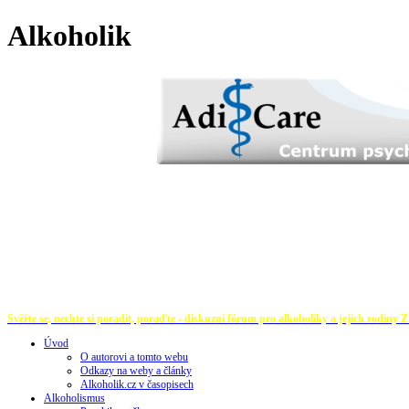
Alkoholik
Svěřte se, nechte si poradit, poraďte - diskuzní fórum pro alkoholiky a jejich rodiny
Z
Úvod
O autorovi a tomto webu
Odkazy na weby a články
Alkoholik.cz v časopisech
Alkoholismus