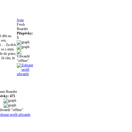
Iveta
Fresh
Boarder
Příspěvky:
 děti na
5
 sen,
.. . Za těch
 se s nimi.
de do práce,
 Já vím, že
inum Boarder
pěvky: 475