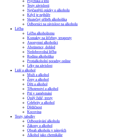
Psychika a tělo
Testy závislosti
Nejčastější otázky o alkoholu
Když je nejhůře
Skutečný příběh alkoholika
Odborníci na závislost na alkoholu
Léčba
Léčba alkoholismu
Kontakty na léčebny, terapeuty
Anonymní alkoholici
Abstinence, dohled
Nedobrovolná léčba
Rodina alkoholika
Protialkoholní poradny online
Léky na závislost
Lidé a alkohol
Muži a alkohol
Ženy a alkohol
Děti a alkohol
Těhotenství a alkohol
Pití v zaměstnání
Opilý řidič, tresty
Celebrity a alkohol
Dědičnost
Kocovina
Texty, tabulky
Odbourávání alkoholu
Zákony a alkohol
Obsah alkoholu v nápojích
Alkohol jako chemikálie