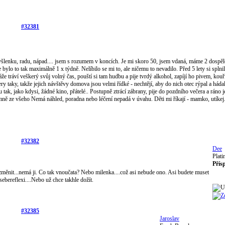
#32381
šlenku, radu, nápad.... jsem s rozumem v koncích. Je mi skoro 50, jsem vdaná, máme 2 dospělé
lo to tak maximálně 1 x týdně. Nelíbilo se mi to, ale ničemu to nevadilo. Před 5 lety si splnil
že tráví veškerý svůj volný čas, pouští si tam hudbu a pije tvrdý alkohol, zapíjí ho pivem, kouří.
y taky, takže jejich návštěvy domova jsou velmi řídké - nechtějí, aby do nich otec rýpal a hádal
tak, jako kdysi, žádné kino, přátelé.. Postupně ztrácí zábrany, pije do pozdního večera a ráno j
 mně ze všeho Nemá náhled, poradna nebo léčení nepadá v úvahu. Děti mi říkají - mamko, utíkej.
#32382
Dee
Plat
Přís
to změnit...nemá ji. Co tak vnoučata? Nebo milenka....což asi nebude ono. Asi budete muset
ebereflexi....Nebo už chce takhle dožít.
#32385
Jaroslav