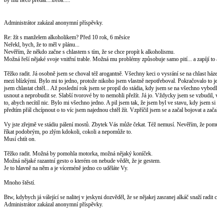
Administrátor zakázal anonymní příspěvky.
Re: žít s manželem alkoholikem?
Před 10 rok, 6 měsíce
Neřekl, bych, že to měl v plánu...
Nevěřím, že někdo začne s chlastem s tím, že se chce propít k alkoholismu.
Možná řeší nějaké svoje vnitřní trable. Možná mu problémy způsobuje samo pití... a zapíjí to
Těžko radit. Já osobně jsem se choval též arogantně. Všechny keci o vysrání se na chlast házel
mezi blízkými. Bylo mi to jedno, protože nikoho jsem vlastně nepotřeboval. Pokračovalo to ješt
jsem chlastat chtěl... Až poslední rok jsem se propil do stádia, kdy jsem se na všechno vybodl, 
usnout a neprobudit se. Slabší tvorové by to nemohli přežít. Já jo. Vždycky jsem se vzbudil, v
to, abych necítil nic. Bylo mi všechno jedno. A pil jsem tak, že jsem byl ve stavu, kdy jsem si by
předtím přál chcípnout o to víc jsem najednou chtěl žít. Vzpříčil jsem se a začal bojovat a 
Vy jste zřejmě ve stádiu pálení mostů. Zbytek Vás může čekat. Též nemusí. Nevěřím, že po
říkat podobrým, po zlým kdokoli, cokoli a nepomůže to.
Musí chtít on.
Těžko radit. Možná by pomohla motorka, možná nějaký koníček.
Možná nějaké razantní gesto o kterém on nebude vědět, že je gestem.
Je to hlavně na něm a je víceméně jedno co uděláte Vy.
Mnoho štěstí.
Btw, kdybych já válející se nalitej v jeskyni dozvěděl, že se nějakej zasranej alkáč snaží ra
Administrátor zakázal anonymní příspěvky.