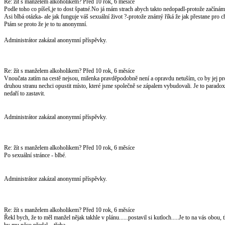
Re: žít s manželem alkoholikem?
Před 10 rok, 6 měsíce
Podle toho co píšeš,je to dost špatné.No já mám strach abych takto nedopadl-protože začíná
Asi blbá otázka- ale jak funguje váš sexuální život ?-protože známý říká že jak přestane pro chl
Ptám se proto že je to tu anonymní.
Administrátor zakázal anonymní příspěvky.
Re: žít s manželem alkoholikem?
Před 10 rok, 6 měsíce
Vnoučata zatím na cestě nejsou, milenka pravděpodobně není a opravdu netuším, co by jej pro
druhou stranu nechci opustit místo, které jsme společně se zápalem vybudovali. Je to parad
nedaří to zastavit.
Administrátor zakázal anonymní příspěvky.
Re: žít s manželem alkoholikem?
Před 10 rok, 6 měsíce
Po sexuální stránce - blbé.
Administrátor zakázal anonymní příspěvky.
Re: žít s manželem alkoholikem?
Před 10 rok, 6 měsíce
Řekl bych, že to měl manžel nějak takhle v plánu......postavil si kutloch.....Je to na vás obou, 
by mu něco předal....třeba.....