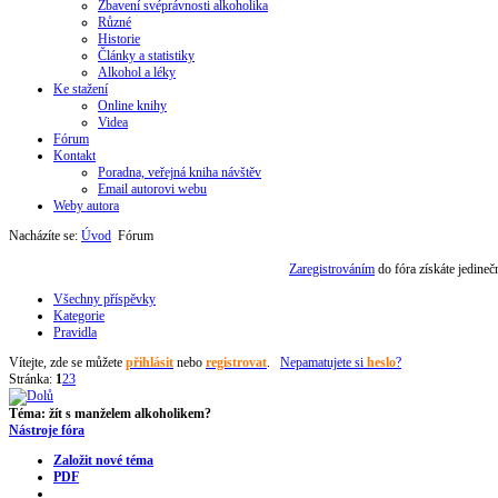
Zbavení svéprávnosti alkoholika
Různé
Historie
Články a statistiky
Alkohol a léky
Ke stažení
Online knihy
Videa
Fórum
Kontakt
Poradna, veřejná kniha návštěv
Email autorovi webu
Weby autora
Nacházíte se:
Úvod
Fórum
Zaregistrováním
do fóra získáte jedine
Všechny příspěvky
Kategorie
Pravidla
Vítejte,
zde se můžete
přihlásit
nebo
registrovat
.
Nepamatujete si
heslo
?
Stránka:
1
2
3
Téma:
žít s manželem alkoholikem?
Nástroje fóra
Založit nové téma
PDF