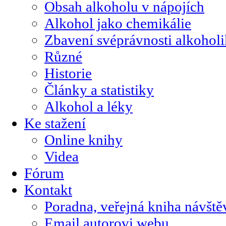
Obsah alkoholu v nápojích
Alkohol jako chemikálie
Zbavení svéprávnosti alkohol
Různé
Historie
Články a statistiky
Alkohol a léky
Ke stažení
Online knihy
Videa
Fórum
Kontakt
Poradna, veřejná kniha návště
Email autorovi webu