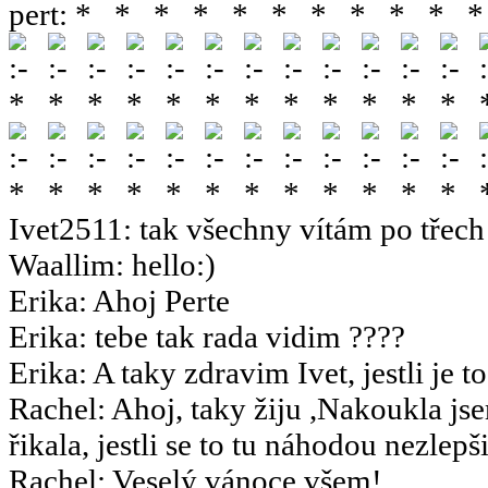
pert
:
Ivet2511
:
tak všechny vítám po třech 
Waallim
:
hello:)
Erika
:
Ahoj Perte
Erika
:
tebe tak rada vidim ????
Erika
:
A taky zdravim Ivet, jestli je t
Rachel
:
Ahoj, taky žiju ,Nakoukla js
řikala, jestli se to tu náhodou nezlepšil
Rachel
:
Veselý vánoce všem!