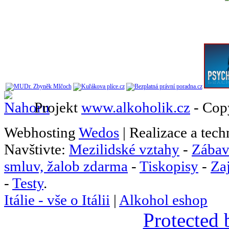
Projekt
www.alkoholik.cz
- Cop
Webhosting
Wedos
| Realizace a tec
Navštivte:
Mezilidské vztahy
-
Zábav
smluv, žalob zdarma
-
Tiskopisy
-
Za
-
Testy
.
Itálie - vše o Itálii
|
Alkohol eshop
Protected 