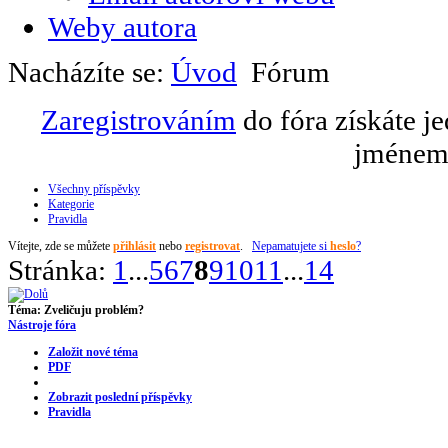
Weby autora
Nacházíte se:
Úvod
Fórum
Zaregistrováním
do fóra získáte j
jménem 
Všechny příspěvky
Kategorie
Pravidla
Vítejte,
zde se můžete
přihlásit
nebo
registrovat
.
Nepamatujete si
heslo
?
Stránka:
1
...
5
6
7
8
9
10
11
...
14
Téma:
Zveličuju problém?
Nástroje fóra
Založit nové téma
PDF
Zobrazit poslední příspěvky
Pravidla