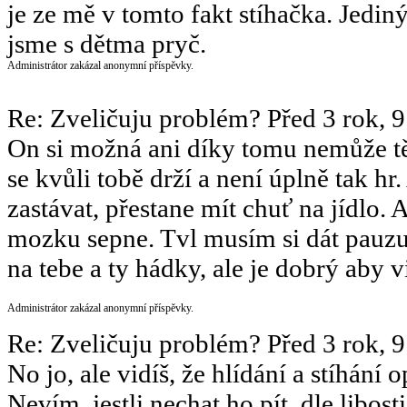
je ze mě v tomto fakt stíhačka. Jedi
jsme s dětma pryč.
Administrátor zakázal anonymní příspěvky.
Re: Zveličuju problém?
Před 3 rok, 
On si možná ani díky tomu nemůže t
se kvůli tobě drží a není úplně tak hr
zastávat, přestane mít chuť na jídlo
mozku sepne. Tvl musím si dát pauzu
na tebe a ty hádky, ale je dobrý aby v
Administrátor zakázal anonymní příspěvky.
Re: Zveličuju problém?
Před 3 rok, 
No jo, ale vidíš, že hlídání a stíhán
Nevím, jestli nechat ho pít, dle libosti