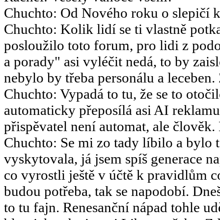
Chuchto
:
Od Nového roku o slepičí k
Chuchto
:
Kolik lidí se ti vlastně potk
posloužilo toto forum, pro lidi z po
a porady" asi vyléčit nedá, to by za
nebylo by třeba personálu a leceben.
Chuchto
:
Vypadá to tu, že se to otoč
automaticky přeposílá asi AI reklamu
přispěvatel není automat, ale člověk.
Chuchto
:
Se mi zo tady líbilo a bylo 
vyskytovala, já jsem spíš generace 
co vyrostli ještě v účtě k pravidlům 
budou potřeba, tak se napodobí. Dneš
to tu fajn. Renesanční nápad tohle u