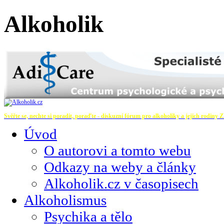
Alkoholik
Svěřte se, nechte si poradit, poraďte - diskuzní fórum pro alkoholiky a jejich rodiny
Z
Úvod
O autorovi a tomto webu
Odkazy na weby a články
Alkoholik.cz v časopisech
Alkoholismus
Psychika a tělo