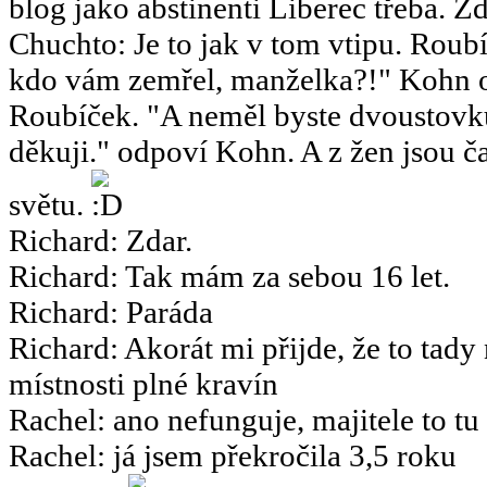
blog jako abstinenti Liberec třeba. Zd
Chuchto
:
Je to jak v tom vtipu. Ro
kdo vám zemřel, manželka?!" Kohn o
Roubíček. "A neměl byste dvoustov
děkuji." odpoví Kohn. A z žen jsou ča
světu.
Richard
:
Zdar.
Richard
:
Tak mám za sebou 16 let.
Richard
:
Paráda
Richard
:
Akorát mi přijde, že to tady
místnosti plné kravín
Rachel
:
ano nefunguje, majitele to tu
Rachel
:
já jsem překročila 3,5 roku