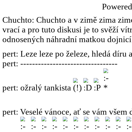
Powere
Chuchto
:
Chuchto a v zimě zima zimov
vrací a pro tuto diskusi je to svěží ví
odnosených náhradní matkou dojnicí
pert
:
Leze leze po železe, hledá díru 
pert
:
---------------------------------
pert
:
ožralý tankista
pert
:
Veselé vánoce, ať se vám všem 