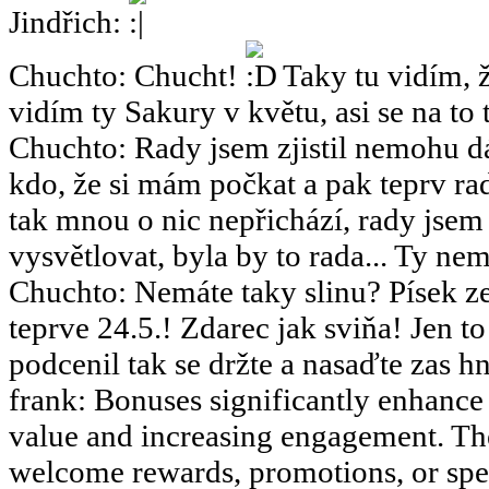
Jindřich
:
Chuchto
:
Chucht!
Taky tu vidím, ž
vidím ty Sakury v květu, asi se na to 
Chuchto
:
Rady jsem zjistil nemohu dá
kdo, že si mám počkat a pak teprv rad
tak mnou o nic nepřichází, rady jsem
vysvětlovat, byla by to rada... Ty nemy
Chuchto
:
Nemáte taky slinu? Písek ze
teprve 24.5.! Zdarec jak sviňa! Jen 
podcenil tak se držte a nasaďte zas hn
frank
:
Bonuses significantly enhance 
value and increasing engagement. The
welcome rewards, promotions, or speci