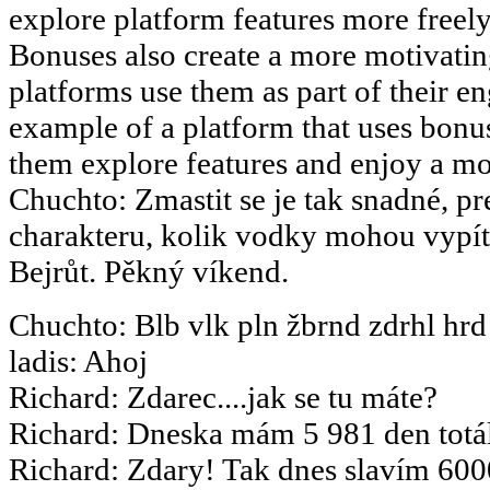
explore platform features more freely 
Bonuses also create a more motivati
platforms use them as part of their en
example of a platform that uses bonus
them explore features and enjoy a m
Chuchto
:
Zmastit se je tak snadné, pr
charakteru, kolik vodky mohou vypít.
Bejrůt. Pěkný víkend.
Chuchto
:
Blb vlk pln žbrnd zdrhl hrd
ladis
:
Ahoj
Richard
:
Zdarec....jak se tu máte?
Richard
:
Dneska mám 5 981 den totál
Richard
:
Zdary! Tak dnes slavím 6000