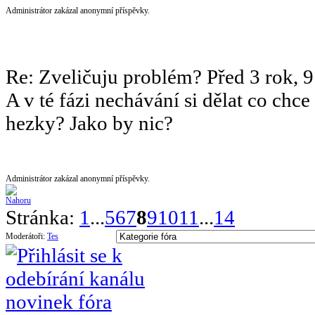
Administrátor zakázal anonymní příspěvky.
Re: Zveličuju problém?
Před 3 rok, 
A v té fázi nechávání si dělat co chc
hezky? Jako by nic?
Administrátor zakázal anonymní příspěvky.
Stránka:
1
...
5
6
7
8
9
10
11
...
14
Moderátoři:
Tes