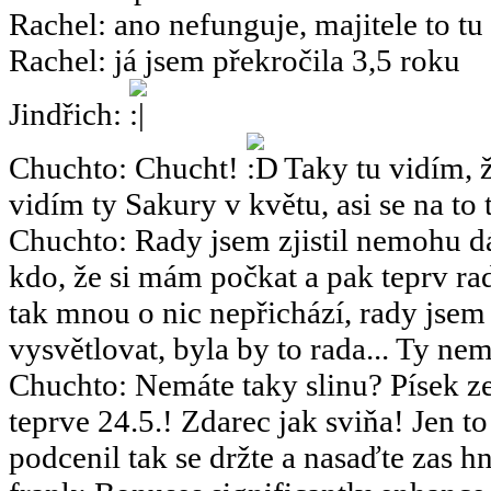
Rachel
:
ano nefunguje, majitele to tu
Rachel
:
já jsem překročila 3,5 roku
Jindřich
:
Chuchto
:
Chucht!
Taky tu vidím, ž
vidím ty Sakury v květu, asi se na to 
Chuchto
:
Rady jsem zjistil nemohu dá
kdo, že si mám počkat a pak teprv rad
tak mnou o nic nepřichází, rady jsem
vysvětlovat, byla by to rada... Ty nemy
Chuchto
:
Nemáte taky slinu? Písek ze
teprve 24.5.! Zdarec jak sviňa! Jen 
podcenil tak se držte a nasaďte zas hn