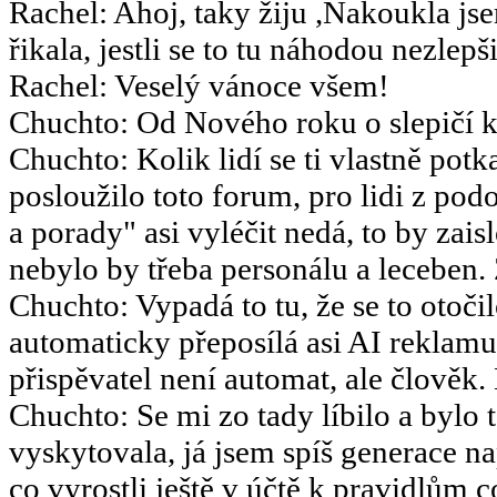
Rachel
:
Ahoj, taky žiju ,Nakoukla js
řikala, jestli se to tu náhodou nezlepšil
Rachel
:
Veselý vánoce všem!
Chuchto
:
Od Nového roku o slepičí k
Chuchto
:
Kolik lidí se ti vlastně potk
posloužilo toto forum, pro lidi z po
a porady" asi vyléčit nedá, to by za
nebylo by třeba personálu a leceben.
Chuchto
:
Vypadá to tu, že se to otoč
automaticky přeposílá asi AI reklamu
přispěvatel není automat, ale člověk.
Chuchto
:
Se mi zo tady líbilo a bylo 
vyskytovala, já jsem spíš generace 
co vyrostli ještě v účtě k pravidlům 