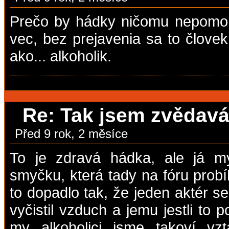
Prečo by hádky ničomu nepomohl
vec, bez prejavenia sa to člove
ako... alkoholik.
Re: Tak jsem zvědavá,
Před 9 rok, 2 měsíce
To je zdravá hádka, ale já m
smyčku, která tady na fóru prob
to dopadlo tak, že jeden aktér se
vyčistil vzduch a jemu jestli to 
my alkoholici jsme takoví vzta