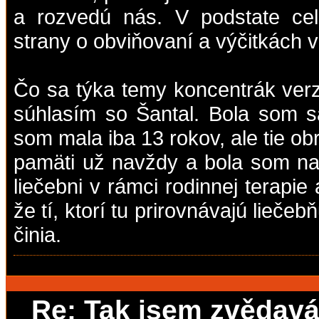
a rozvedú nás. V podstate cel
strany o obviňovaní a výčitkách v
Čo sa týka temy koncentrák verz
súhlasím so Šantal. Bola som s
som mala iba 13 rokov, ale tie o
pamäti už navždy a bola som na p
liečebni v rámci rodinnej terapie 
že tí, ktorí tu prirovnávajú lieče
činia.
Re: Tak jsem zvědavá,