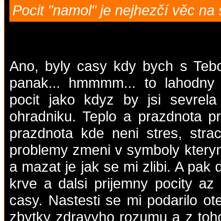
Pocit "namol" je nejhezčí věc na
Ano, byly casy kdy bych s Tebo
panak... hmmmm... to lahodny p
pocit jako kdyz by jsi sevrela
ohradniku. Teplo a prazdnota pr
prazdnota kde neni stres, stra
problemy zmeni v symboly ktery
a mazat je jak se mi zlibi. A pak 
krve a dalsi prijemny pocity az 
casy. Nastesti se mi podarilo ot
zbytky zdravyho rozumu a z toho