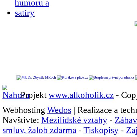
Projekt
www.alkoholik.cz
- Cop
Webhosting
Wedos
| Realizace a tec
Navštivte:
Mezilidské vztahy
-
Zábav
smluv, žalob zdarma
-
Tiskopisy
-
Za