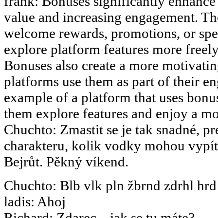
frank
:
Bonuses significantly enhance 
value and increasing engagement. The
welcome rewards, promotions, or speci
explore platform features more freely 
Bonuses also create a more motivati
platforms use them as part of their en
example of a platform that uses bonus
them explore features and enjoy a m
Chuchto
:
Zmastit se je tak snadné, pr
charakteru, kolik vodky mohou vypít.
Bejrůt. Pěkný víkend.
Chuchto
:
Blb vlk pln žbrnd zdrhl hrd
ladis
:
Ahoj
Richard
:
Zdarec....jak se tu máte?