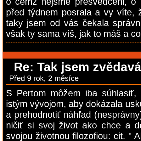
o čemž nejsme přesvědčeni, o t
před týdnem posrala a vy víte,
taky jsem od vás čekala správno
však ty sama víš, jak to máš a co
Re: Tak jsem zvědavá,
Před 9 rok, 2 měsíce
S Pertom môžem iba súhlasiť, ž
istým vývojom, aby dokázala usk
a prehodnotiť náhľad (nesprávny)
ničiť si svoj život ako chce a
svojou životnou filozofiou: cit. " 