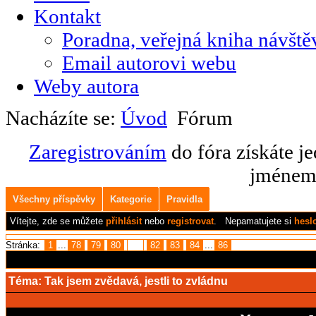
Kontakt
Poradna, veřejná kniha návště
Email autorovi webu
Weby autora
Nacházíte se:
Úvod
Fórum
Zaregistrováním
do fóra získáte j
jménem 
Všechny příspěvky
Kategorie
Pravidla
Vítejte,
zde se můžete
přihlásit
nebo
registrovat
.
Nepamatujete si
hesl
Stránka:
1
...
78
79
80
81
82
83
84
...
86
Téma:
Tak jsem zvědavá, jestli to zvládnu