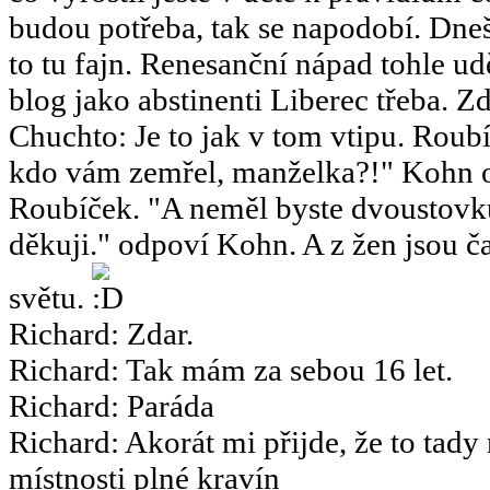
budou potřeba, tak se napodobí. Dneš
to tu fajn. Renesanční nápad tohle u
blog jako abstinenti Liberec třeba. Zd
Chuchto
:
Je to jak v tom vtipu. Ro
kdo vám zemřel, manželka?!" Kohn o
Roubíček. "A neměl byste dvoustov
děkuji." odpoví Kohn. A z žen jsou ča
světu.
Richard
:
Zdar.
Richard
:
Tak mám za sebou 16 let.
Richard
:
Paráda
Richard
:
Akorát mi přijde, že to tady
místnosti plné kravín