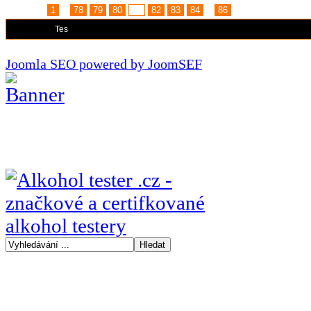
Stránka:
1
...
78
79
80
81
82
83
84
...
86
Moderátoři:
Tes
Joomla SEO powered by JoomSEF