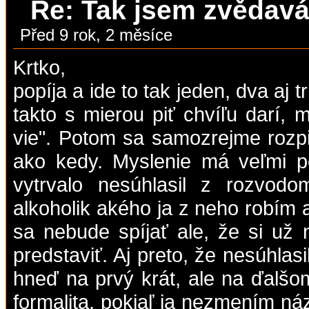
Re: Tak jsem zvědavá,
Před 9 rok, 2 měsíce
Krtko,
popíja a ide to tak jeden, dva aj t
takto s mierou piť chvíľu darí, 
vie". Potom sa samozrejme rozpi
ako kedy. Myslenie má veľmi 
vytrvalo nesúhlasil z rozvod
alkoholik akého ja z neho robím a
sa nebude spíjať ale, že si už 
predstaviť. Aj preto, že nesúhlas
hneď na prvý krát, ale na ďalšo
formalita, pokiaľ ja nezmením ná