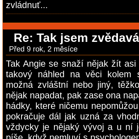
zvládnuť...
Re: Tak jsem zvědavá,
Před 9 rok, 2 měsíce
Tak Angie se snaží nějak žít asi
takový náhled na věci kolem 
možná zvláštní nebo jiný, těžko
nějak napadat, pak zase ona nap
hádky, které ničemu nepomůžou
pokračuje dál jak uzná za vhod
vždycky je nějaký vývoj a u ní 
píše, když nemluví s psychologem