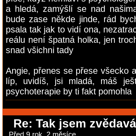
a hledá, zamýšlí se nad našim
bude zase někde jinde, rád bych
psala tak jak to vidí ona, nezatrac
reálu není špatná holka, jen troc
snad všichni tady
Angie, přenes se přese všecko a 
líp, uvidíš, jsi mladá, máš j
psychoterapie by ti fakt pomohla
Re: Tak jsem zvědavá,
Před 9 rok, 2 měsíce