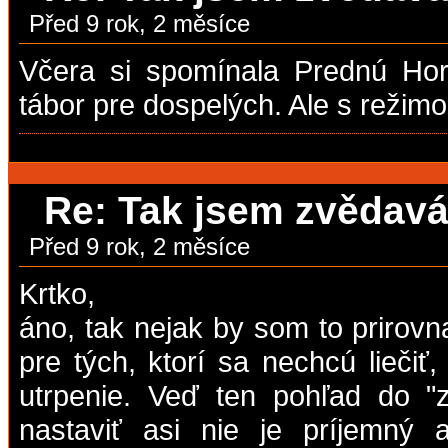
Před 9 rok, 2 měsíce
Včera si spomínala Prednú Horu
tábor pre dospelých. Ale s režim
Re: Tak jsem zvědavá,
Před 9 rok, 2 měsíce
Krtko,
áno, tak nejak by som to prirovna
pre tých, ktorí sa nechcú lieči
utrpenie. Veď ten pohľad do "z
nastaviť asi nie je príjemný