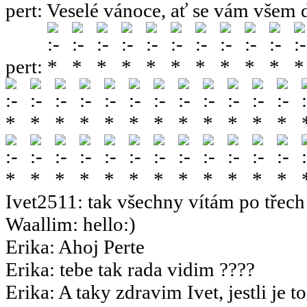
pert
:
Veselé vánoce, ať se vám všem 
pert
:
Ivet2511
:
tak všechny vítám po třech 
Waallim
:
hello:)
Erika
:
Ahoj Perte
Erika
:
tebe tak rada vidim ????
Erika
:
A taky zdravim Ivet, jestli je t