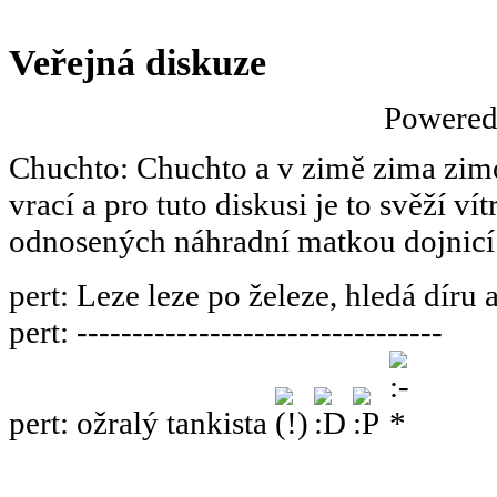
Veřejná diskuze
Powere
Chuchto
:
Chuchto a v zimě zima zimov
vrací a pro tuto diskusi je to svěží ví
odnosených náhradní matkou dojnicí
pert
:
Leze leze po železe, hledá díru 
pert
:
---------------------------------
pert
:
ožralý tankista