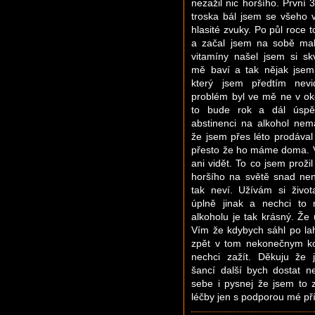
nezažil nic horšího. První 
troska bál jsem se všeho v
hlasité zvuky. Po půl roce t
a začal jsem na sobě mak
vitamíny našel jsem si sk
mě baví a tak nějak jsem 
který jsem předtím nevid
problém byl ve mě ne v ok
to bude rok a dál úspě
abstinenci na alkohol nem
že jsem přes léto prodával 
přesto že ho máme doma. V
ani vidět. To co jsem prožil
horšího na světě snad nen
tak neví. Užívám si život
úplně jinak a nechci to 
alkoholu je tak krásný. Že 
Vím že kdybych sáhl po la
zpět v tom nekonečnym ko
nechci zažít. Děkuju že j
šancí další bych dostat 
sebe i pysnej že jsem to 
léčby jen s podporou mé pří