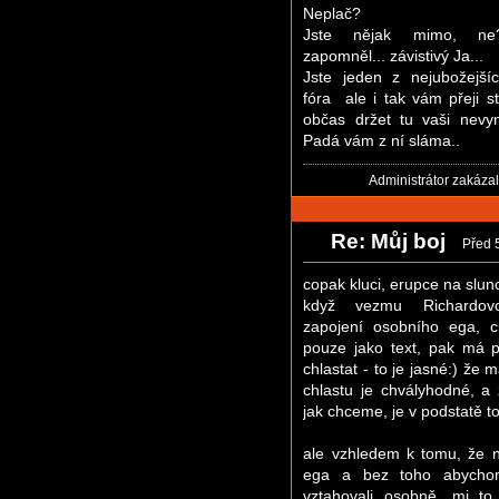
Neplač?
Jste nějak mimo, ne
zapomněl... závistivý Ja...
Jste jeden z nejubožejší
fóra
ale i tak vám přeji st
občas držet tu vaši nevy
Padá vám z ní sláma..
Administrátor zakáza
Re: Můj boj
Před 
copak kluci, erupce na slun
když vezmu Richardov
zapojení osobního ega, c
pouze jako text, pak má p
chlastat - to je jasné:) že 
chlastu je chvályhodné, 
jak chceme, je v podstatě t
ale vzhledem k tomu, že 
ega a bez toho abych
vztahovali osobně, mi to