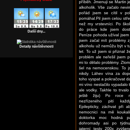
příběh. Jmenuji se Martin j
alkoholik. Vše začalo nevi
pořád jsem se cítil v po
pomáhal.Pil jsem celou stře
než my vrstevníci. Po ško
do práce kde jsem dost
Další dny...
Peníze pohoda užíval jsem 
jsem začal mít problémy zj
alkoholu už nemůžu být v t
Detaily návštěvnosti
let. To už jsem si přiznal 
problém ale neřešil jsem pi
mi to dělalo problémy. Zlom
šel na nemocenskou. To js
nikdy. Láhev vína za dop
toho vyspat a pokračovat da
mi víno nestačilo vypadalo 
ale vodky. Takhle to trvalo
ještě žiju) Po roce
nezřízeného pití kaž
Epilepticky, záchvat při 
nemocnici na mě koukali
doktorka moc hodná p
dohromady asi po týdnu
jaterní testy 200x zvýše