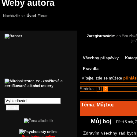
Weby autora
Nacházíte se:
Úvod
Fórum
Zaregistrováním
do fóra získ
jm
Všechny příspěvky
Kateg
Pravidla
Vítejte,
zde se můžete
přihlás
Stránka:
1
2
Téma:
Můj boj
Můj boj
Před 5 rok, 
Zdravím všechny rád bych 
Psychotesty online