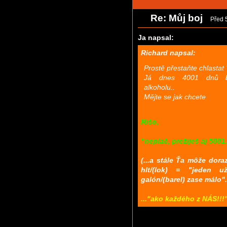
Re: Můj boj
Před 
Ja napsal:
Richard napsal:
Prostě přestaňte chlastat
Já dnes 4001 dnů be
alkoholu..
Mějte se jak chcete
Rišo,
"neplač, prežiješ aj 5001.
(...a stále Ťa môže dora
hlt/(lok) = "jeden u
galón/(barel) zase málo".
..."ako každého z NÁS!!!