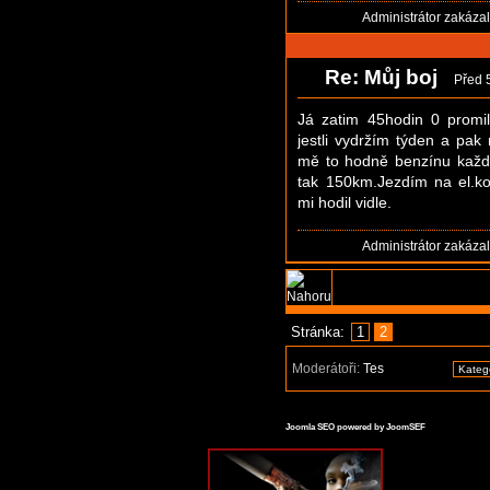
Administrátor zakáza
Re: Můj boj
Před 
Já zatim 45hodin 0 promi
jestli vydržím týden a pak 
mě to hodně benzínu každ
tak 150km.Jezdím na el.ko
mi hodil vidle.
Administrátor zakáza
Stránka:
1
2
Moderátoři:
Tes
Joomla SEO powered by JoomSEF