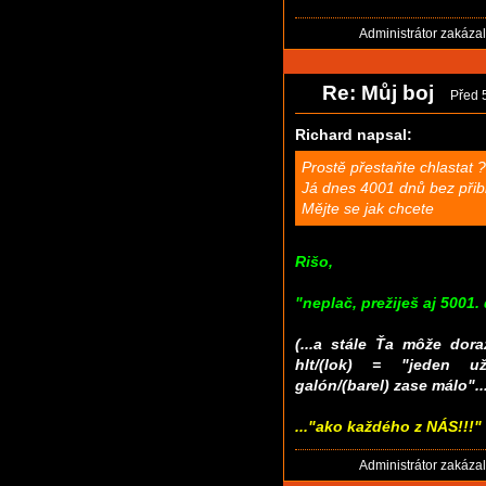
Administrátor zakáza
Re: Můj boj
Před 
Richard napsal:
Prostě přestaňte chlastat 
Já dnes 4001 dnů bez přibl
Mějte se jak chcete
Rišo,
"neplač, prežiješ aj 5001. 
(...a stále Ťa môže dora
hlt/(lok) = "jeden u
galón/(barel) zase málo"..
..."ako každého z NÁS!!!"
Administrátor zakáza