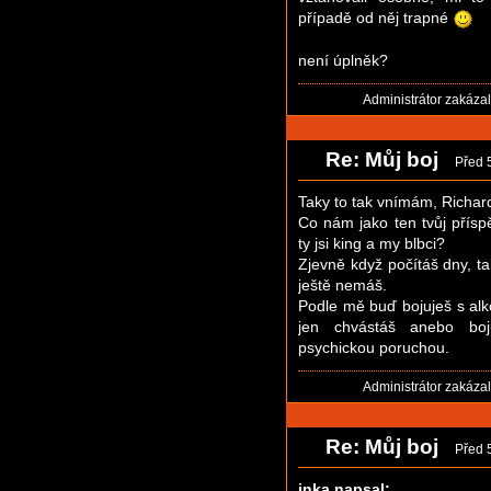
případě od něj trapné
není úplněk?
Administrátor zakáza
Re: Můj boj
Před 
Taky to tak vnímám, Richar
Co nám jako ten tvůj přís
ty jsi king a my blbci?
Zjevně když počítáš dny, ta
ještě nemáš.
Podle mě buď bojuješ s al
jen chvástáš anebo boj
psychickou poruchou.
Administrátor zakáza
Re: Můj boj
Před 
inka napsal: