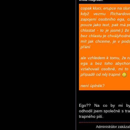
copak kluci, erupce na slu
když vezmu Richardov
zapojení osobního ega, c
pouze jako text, pak má p
chlastat - to je jasné:) ž
bez chlastu je chvályhod
mít jak chceme, je v pods
přání
ale vzhledem k tomu, že 
ega a bez toho abycho
vztahovali osobně, mi to
případě od něj trapné
není úplněk?
Ego?? Na co by mi bylo
odhodil jsem společně s t
trapného pití.
Administrátor zakáza