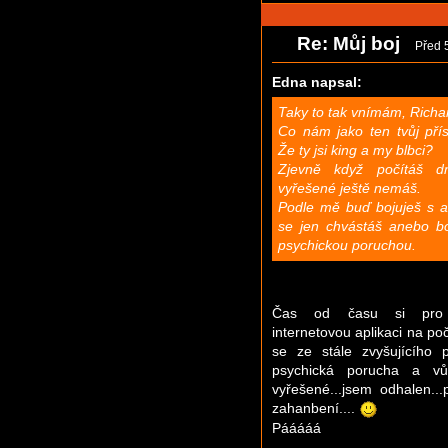
Re: Můj boj
Před 
Edna napsal:
Taky to tak vnímám, Richa
Co nám jako ten tvůj pří
Že ty jsi king a my blbci?
Zjevně když počítáš d
vyřešené ještě nemáš.
Podle mě buď bojuješ s a
se jen chvástáš anebo bo
psychickou poruchou.
Čas od času si pro r
internetovou aplikaci na poč
se ze stále zvyšujícího 
psychická porucha a 
vyřešené...jsem odhalen..
zahanbení....
Pááááá