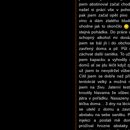
jsem abstinoval začal cho
našel si práci vše v poh
pak jsem začal opět pivo. 
víno a dám zlatého blud
uhodne jak to skončilo
stejná pohádka. Do práce 
schopný alkohol mi dováž
jsem se bál jít i do obch
zavřený doma a pil. Půl 
záchvat další sanitka. To už
jsem kapacku a vyhodily
domů ať se jdu léčit když zj
už jsem to nevydržel vůbe
Cítil jsem se dobře než při
tentokrát velký a možná 
jsem na živu. Jaterní tes
kroutily hlavama že vůbec
játra v pořádku. Nasazeny
léčba doma... 3 dny na lécí
se utekl z domu a zavo
abstaku na sebe sanitku. Př
injekci a poslali mě d
prožíval hrozne abstaky