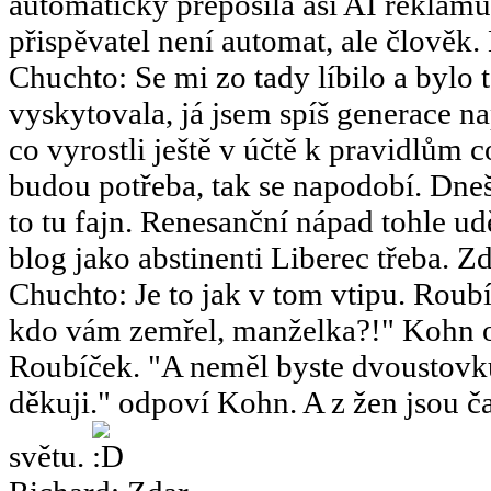
automaticky přeposílá asi AI reklamu
přispěvatel není automat, ale člověk.
Chuchto
:
Se mi zo tady líbilo a bylo 
vyskytovala, já jsem spíš generace 
co vyrostli ještě v účtě k pravidlům 
budou potřeba, tak se napodobí. Dneš
to tu fajn. Renesanční nápad tohle u
blog jako abstinenti Liberec třeba. Zd
Chuchto
:
Je to jak v tom vtipu. Ro
kdo vám zemřel, manželka?!" Kohn o
Roubíček. "A neměl byste dvoustov
děkuji." odpoví Kohn. A z žen jsou ča
světu.