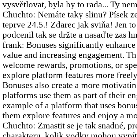
vysvětlovat, byla by to rada... Ty nemy
Chuchto
:
Nemáte taky slinu? Písek ze
teprve 24.5.! Zdarec jak sviňa! Jen 
podcenil tak se držte a nasaďte zas hn
frank
:
Bonuses significantly enhance 
value and increasing engagement. The
welcome rewards, promotions, or speci
explore platform features more freely 
Bonuses also create a more motivati
platforms use them as part of their en
example of a platform that uses bonus
them explore features and enjoy a m
Chuchto
:
Zmastit se je tak snadné, pr
charakteru, kolik vodky mohou vypít.