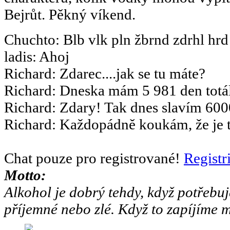
Bejrůt. Pěkný víkend.
Chuchto
:
Blb vlk pln žbrnd zdrhl hrd
ladis
:
Ahoj
Richard
:
Zdarec....jak se tu máte?
Richard
:
Dneska mám 5 981 den totál
Richard
:
Zdary! Tak dnes slavím 6000
Richard
:
Každopádně koukám, že je to
Chat pouze pro registrované!
Registr
Motto:
Alkohol je dobrý tehdy, když potřebuj
příjemné nebo zlé. Když to zapíjíme m