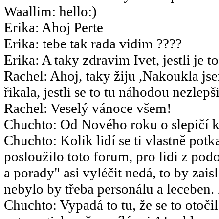
Waallim
:
hello:)
Erika
:
Ahoj Perte
Erika
:
tebe tak rada vidim ????
Erika
:
A taky zdravim Ivet, jestli je t
Rachel
:
Ahoj, taky žiju ,Nakoukla js
řikala, jestli se to tu náhodou nezlepšil
Rachel
:
Veselý vánoce všem!
Chuchto
:
Od Nového roku o slepičí k
Chuchto
:
Kolik lidí se ti vlastně potk
posloužilo toto forum, pro lidi z po
a porady" asi vyléčit nedá, to by za
nebylo by třeba personálu a leceben.
Chuchto
:
Vypadá to tu, že se to otoč