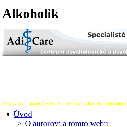
Alkoholik
Svěřte se, nechte si poradit, poraďte - diskuzní fórum pro alkoholiky a jejich rodiny
Z
Úvod
O autorovi a tomto webu