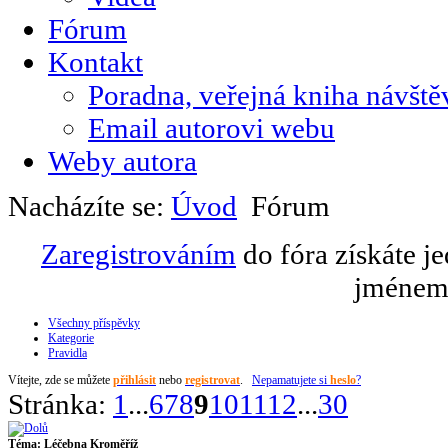
Fórum
Kontakt
Poradna, veřejná kniha návště
Email autorovi webu
Weby autora
Nacházíte se:
Úvod
Fórum
Zaregistrováním
do fóra získáte j
jménem 
Všechny příspěvky
Kategorie
Pravidla
Vítejte,
zde se můžete
přihlásit
nebo
registrovat
.
Nepamatujete si
heslo
?
Stránka:
1
...
6
7
8
9
10
11
12
...
30
Téma:
Léčebna Kroměříž