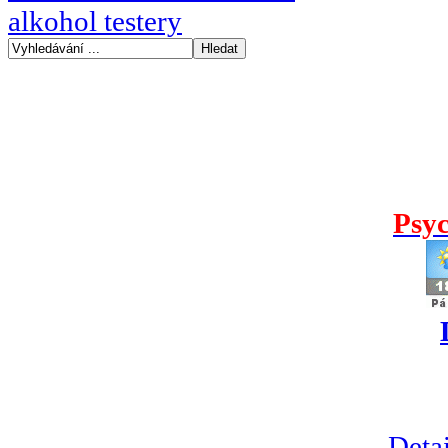
Psyc
Detai