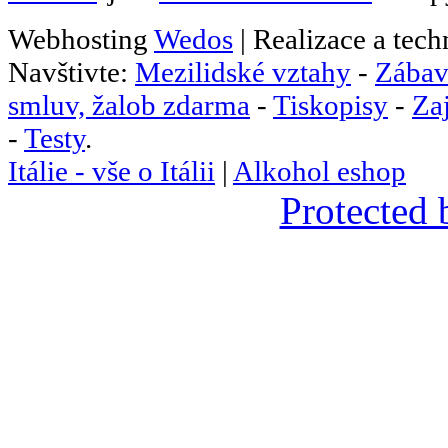
Webhosting
Wedos
| Realizace a tec
Navštivte:
Mezilidské vztahy
-
Zábav
smluv, žalob zdarma
-
Tiskopisy
-
Za
-
Testy
.
Itálie - vše o Itálii
|
Alkohol eshop
Protected 