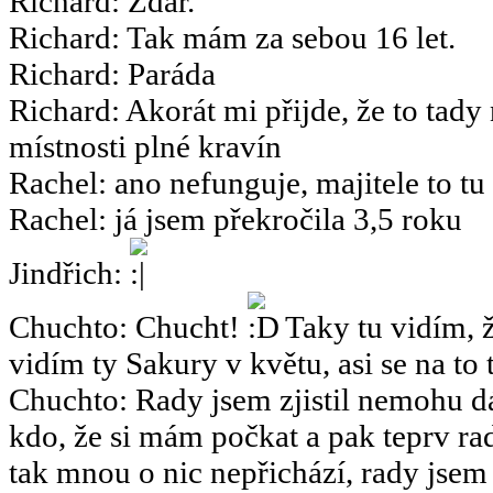
Richard
:
Zdar.
Richard
:
Tak mám za sebou 16 let.
Richard
:
Paráda
Richard
:
Akorát mi přijde, že to tady
místnosti plné kravín
Rachel
:
ano nefunguje, majitele to tu
Rachel
:
já jsem překročila 3,5 roku
Jindřich
:
Chuchto
:
Chucht!
Taky tu vidím, ž
vidím ty Sakury v květu, asi se na to 
Chuchto
:
Rady jsem zjistil nemohu dá
kdo, že si mám počkat a pak teprv rad
tak mnou o nic nepřichází, rady jsem