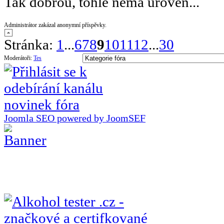
Tak dobrou, tohle nema uroven...
Administrátor zakázal anonymní příspěvky.
Stránka:
1
...
6
7
8
9
10
11
12
...
30
Moderátoři:
Tes
Joomla SEO powered by JoomSEF