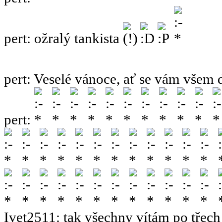
pert
:
ožralý tankista
pert
:
Veselé vánoce, ať se vám všem 
pert
:
Ivet2511
:
tak všechny vítám po třech 