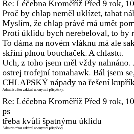
Re: Léčebna Kroměříž
Před 9 rok, 1
Proč by chlap neměl uklízet, tahat ná
Myslím, že chlap právě má umět pomáh
Proti úklidu bych nerebeloval, to by
To dáma na novém vláknu má ale sak
skříní plnou bouchaček. A chlastu.
Uch, z toho jsem měl vždy nahnáno.
ostrej trofejní tomahawk. Bál jsem se,
CHLAPSKÝ nápady na řešení kupříkl
Administrátor zakázal anonymní příspěvky.
Re: Léčebna Kroměříž
Před 9 rok, 1
ps
třeba kvůli špatnýmu úklidu
Administrátor zakázal anonymní příspěvky.