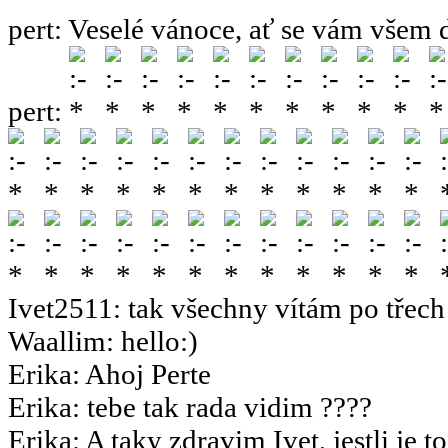
pert
:
Veselé vánoce, ať se vám všem 
pert
:
Ivet2511
:
tak všechny vítám po třech 
Waallim
:
hello:)
Erika
:
Ahoj Perte
Erika
:
tebe tak rada vidim ????
Erika
:
A taky zdravim Ivet, jestli je t