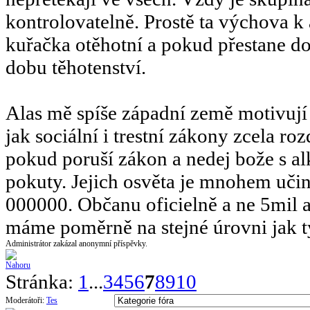
kontrolovatelně. Prostě ta výchova k 
kuřačka otěhotní a pokud přestane do
dobu těhotenství.
Alas mě spíše západní země motivují
jak sociální i trestní zákony zcela r
pokud poruší zákon a nedej bože s al
pokuty. Jejich osvěta je mnohem učin
000000. Občanu oficielně a ne 5mil 
máme poměrně na stejné úrovni jak t
Administrátor zakázal anonymní příspěvky.
Stránka:
1
...
3
4
5
6
7
8
9
10
Moderátoři:
Tes