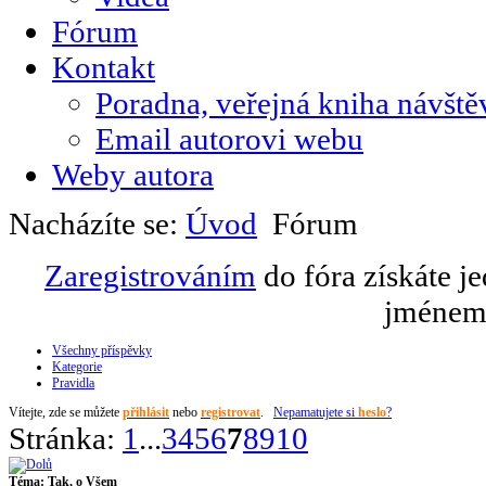
Fórum
Kontakt
Poradna, veřejná kniha návště
Email autorovi webu
Weby autora
Nacházíte se:
Úvod
Fórum
Zaregistrováním
do fóra získáte j
jménem 
Všechny příspěvky
Kategorie
Pravidla
Vítejte,
zde se můžete
přihlásit
nebo
registrovat
.
Nepamatujete si
heslo
?
Stránka:
1
...
3
4
5
6
7
8
9
10
Téma:
Tak, o Všem