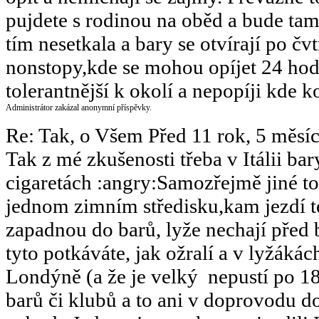
pujdete s rodinou na oběd a bude tam 
tím nesetkala a bary se otvírají po čv
nonstopy,kde se mohou opíjet 24 hod
tolerantnější k okolí a nepopíji kde k
Administrátor zakázal anonymní příspěvky.
Re: Tak, o Všem
Před 11 rok, 5 měsí
Tak z mé zkušenosti třeba v Itálii b
cigaretách :angry:Samozřejmě jiné to
jednom zimním středisku,kam jezdí té
zapadnou do barů, lyže nechají před b
tyto potkáváte, jak ožralí a v lyžáká
Londýně (a že je velký
nepustí po 18
barů či klubů a to ani v doprovodu do