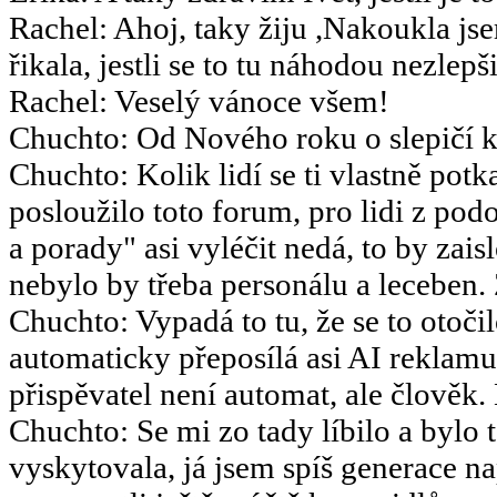
Rachel
:
Ahoj, taky žiju ,Nakoukla js
řikala, jestli se to tu náhodou nezlepšil
Rachel
:
Veselý vánoce všem!
Chuchto
:
Od Nového roku o slepičí k
Chuchto
:
Kolik lidí se ti vlastně potk
posloužilo toto forum, pro lidi z po
a porady" asi vyléčit nedá, to by za
nebylo by třeba personálu a leceben.
Chuchto
:
Vypadá to tu, že se to otoč
automaticky přeposílá asi AI reklamu
přispěvatel není automat, ale člověk.
Chuchto
:
Se mi zo tady líbilo a bylo 
vyskytovala, já jsem spíš generace 