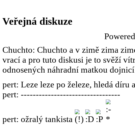
Veřejná diskuze
Powere
Chuchto
:
Chuchto a v zimě zima zimov
vrací a pro tuto diskusi je to svěží ví
odnosených náhradní matkou dojnicí
pert
:
Leze leze po železe, hledá díru 
pert
:
---------------------------------
pert
:
ožralý tankista