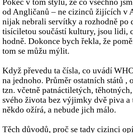
Pokec v tom stylu, že co všechno jsme
od Angličanů – ne cizinců žijících v 
nijak nebrali servítky a rozhodně po
tisíciletou součástí kultury, jsou lidi,
hodně. Dokonce bych řekla, že pomě
tom se můžu mýlit.
Když převedu ta čísla, co uvádí WHO,
na jednoho. Průměr ostatních států , 
tzn. včetně patnáctiletých, těhotných
svého života bez výjimky dvě piva a 
někdo ožírá, a nebude jich málo.
Těch důvodů, proč se tady cizinci opíj