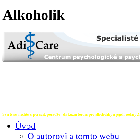
Alkoholik
Svěřte se, nechte si poradit, poraďte - diskuzní fórum pro alkoholiky a jejich rodiny
Z
Úvod
O autorovi a tomto webu