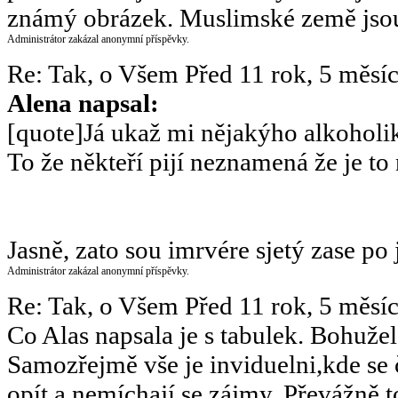
známý obrázek. Muslimské země jsou 
Administrátor zakázal anonymní příspěvky.
Re: Tak, o Všem
Před 11 rok, 5 měsí
Alena napsal:
[quote]Já ukaž mi nějakýho alkohol
To že někteří pijí neznamená že je to n
Jasně, zato sou imrvére sjetý zase po 
Administrátor zakázal anonymní příspěvky.
Re: Tak, o Všem
Před 11 rok, 5 měsí
Co Alas napsala je s tabulek. Bohuže
Samozřejmě vše je inviduelni,kde se č
opít a nemíchají se zájmy. Převážně t