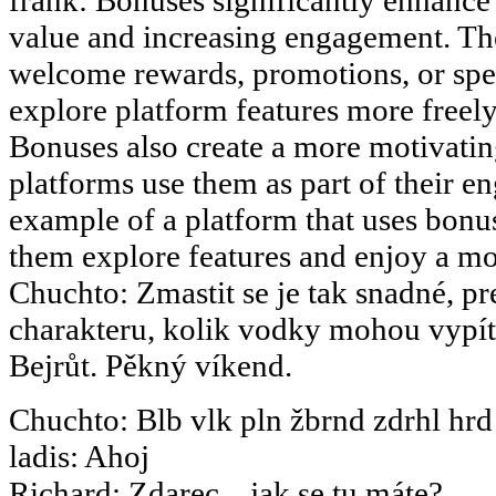
value and increasing engagement. The
welcome rewards, promotions, or speci
explore platform features more freely 
Bonuses also create a more motivati
platforms use them as part of their en
example of a platform that uses bonus
them explore features and enjoy a m
Chuchto
:
Zmastit se je tak snadné, pr
charakteru, kolik vodky mohou vypít.
Bejrůt. Pěkný víkend.
Chuchto
:
Blb vlk pln žbrnd zdrhl hrd
ladis
:
Ahoj
Richard
:
Zdarec....jak se tu máte?