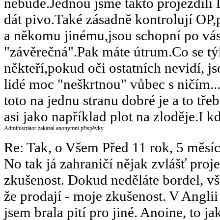
nebude.Jednou jsme takto projezdili
dát pivo.Také zásadně kontrolují OP,
a někomu jinému,jsou schopní po vás
"závěrečná".Pak máte útrum.Co se tý
někteří,pokud oči ostatních nevidí, 
lidé moc "neškrtnou" vůbec s ničím..
toto na jednu stranu dobré je a to tře
asi jako například plot na zloděje.I kdy
Administrátor zakázal anonymní příspěvky.
Re: Tak, o Všem
Před 11 rok, 5 měsí
No tak já zahraničí nějak zvlášť proj
zkušenost. Dokud neděláte bordel, všud
že prodají - moje zkušenost. V Angli
jsem brala pití pro jiné. Anoine, to ja