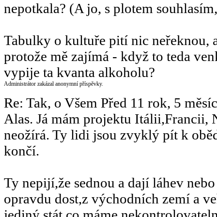
nepotkala? (A jo, s plotem souhlasím,
Tabulky o kultuře pití nic neřeknou, 
protože mě zajímá - když to teda ven
vypije ta kvanta alkoholu?
Administrátor zakázal anonymní příspěvky.
Re: Tak, o Všem
Před 11 rok, 5 měsí
Alas. Já mám projektu Itálii,Francii,
neožírá. Ty lidi jsou zvyklý pít k obě
končí.
Ty nepijí,že sednou a dají láhev nebo 
opravdu dost,z východních zemí a veř 
jediný stát co máme nekontrolovatelné