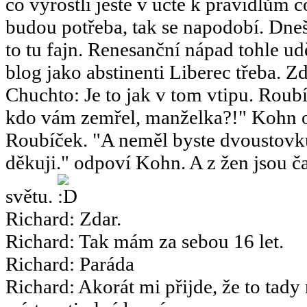
co vyrostli ještě v účtě k pravidlům 
budou potřeba, tak se napodobí. Dneš
to tu fajn. Renesanční nápad tohle u
blog jako abstinenti Liberec třeba. Zd
Chuchto
:
Je to jak v tom vtipu. Ro
kdo vám zemřel, manželka?!" Kohn o
Roubíček. "A neměl byste dvoustov
děkuji." odpoví Kohn. A z žen jsou ča
světu.
Richard
:
Zdar.
Richard
:
Tak mám za sebou 16 let.
Richard
:
Paráda
Richard
:
Akorát mi přijde, že to tady