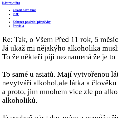
Nástroje fóra
Založit nové téma
PDF
Zobrazit poslední příspěvky
Pravidla
Re: Tak, o Všem
Před 11 rok, 5 měsí
Já ukaž mi nějakýho alkoholika mus
To že někteří pijí neznamená že je to
To samé u asiatů. Mají vytvořenou lát
nevytváří alkohol,ale látka a člověku j
a proto, jim mnohem více zle po alk
alkoholiků.
Já osobně pár taky znám a nemůžu říc