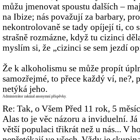
můžu jmenovat spoustu dalších – mají
na Ibize; nás považují za barbary, pr
nekontrolovaně se tady opíjejí ti, co
strašně rozmázne, když tu cizinci děla
myslím si, že „cizinci se sem jezdí op
Že k alkoholismu se může propít úpl
samozřejmé, to přece každý ví, ne?, p
netýká jeho.
Administrátor zakázal anonymní příspěvky.
Re: Tak, o Všem
Před 11 rok, 5 měsí
Alas to je věc názoru a inviduelní. Já
větší populaci třikrát než u nás... V
nepřetékají ve všech. Vždy je skupina 