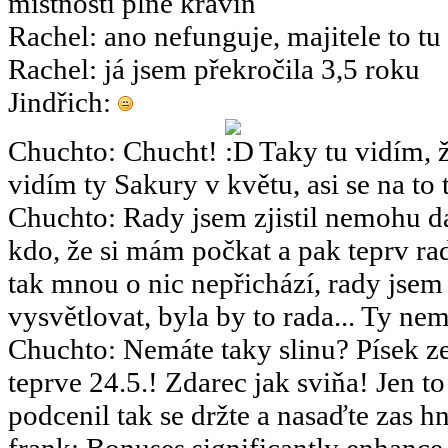
místnosti plné kravín
Rachel
:
ano nefunguje, majitele to tu
Rachel
:
já jsem překročila 3,5 roku
Jindřich
:
Chuchto
:
Chucht!
Taky tu vidím, ž
vidím ty Sakury v květu, asi se na to 
Chuchto
:
Rady jsem zjistil nemohu dá
kdo, že si mám počkat a pak teprv rad
tak mnou o nic nepřichází, rady jsem
vysvětlovat, byla by to rada... Ty nemy
Chuchto
:
Nemáte taky slinu? Písek ze
teprve 24.5.! Zdarec jak sviňa! Jen 
podcenil tak se držte a nasaďte zas hn
frank
:
Bonuses significantly enhance 