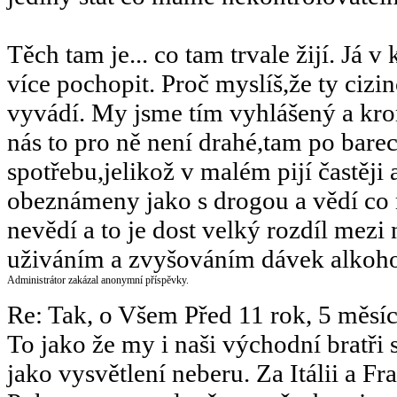
Těch tam je... co tam trvale žijí. Já v
více pochopit. Proč myslíš,že ty cizin
vyvádí. My jsme tím vyhlášený a kro
nás to pro ně není drahé,tam po barech
spotřebu,jelikož v malém pijí častěji 
obeznámeny jako s drogou a vědí co m
nevědí a to je dost velký rozdíl mez
uživáním a zvyšováním dávek alkoho
Administrátor zakázal anonymní příspěvky.
Re: Tak, o Všem
Před 11 rok, 5 měsí
To jako že my i naši východní bratři
jako vysvětlení neberu. Za Itálii a F