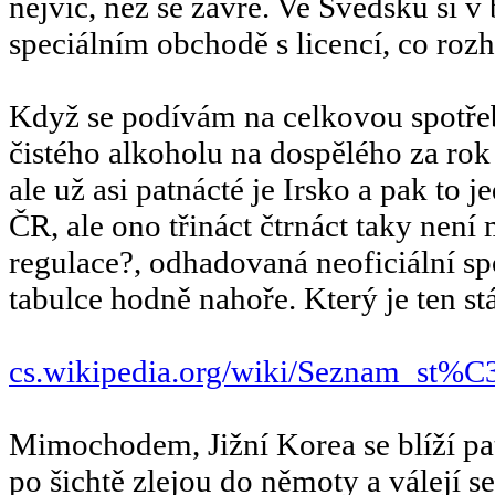
nejvíc, než se zavře. Ve Švédsku si 
speciálním obchodě s licencí, co roz
Když se podívám na celkovou spotře
čistého alkoholu na dospělého za rok 
ale už asi patnácté je Irsko a pak to 
ČR, ale ono třináct čtrnáct taky není 
regulace?, odhadovaná neoficiální spo
tabulce hodně nahoře. Který je ten st
cs.wikipedia.org/wiki/Seznam_s
Mimochodem, Jižní Korea se blíží pat
po šichtě zlejou do němoty a válejí 