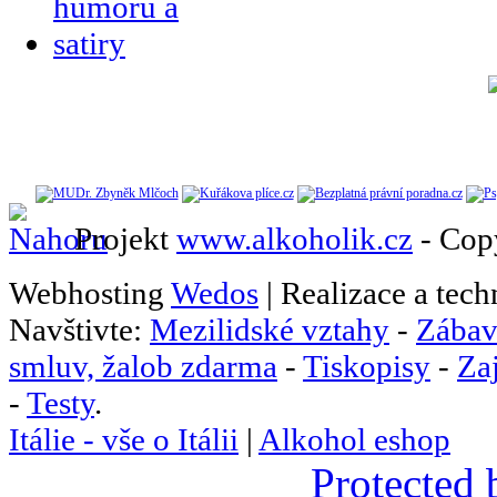
Projekt
www.alkoholik.cz
- Cop
Webhosting
Wedos
| Realizace a tec
Navštivte:
Mezilidské vztahy
-
Zábav
smluv, žalob zdarma
-
Tiskopisy
-
Za
-
Testy
.
Itálie - vše o Itálii
|
Alkohol eshop
Protected 